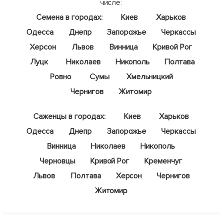
числе:
Семена в городах:
Киев
Харьков
Одесса
Днепр
Запорожье
Черкассы
Херсон
Львов
Винница
Кривой Рог
Луцк
Николаев
Никополь
Полтава
Ровно
Сумы
Хмельницкий
Чернигов
Житомир
Саженцы в городах:
Киев
Харьков
Одесса
Днепр
Запорожье
Черкассы
Винница
Николаев
Никополь
Черновцы
Кривой Рог
Кременчуг
Львов
Полтава
Херсон
Чернигов
Житомир