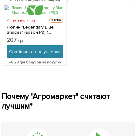
Нет в наличии
188389
Люпин "Legendary Blue
Shades" (вазон Р9) 1
саженец в упаковке
207
грн
Сообщить о поступлении
+
8.28
грн бонусов за покупку
Почему "Агромаркет" считают
лучшим*