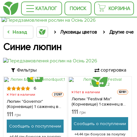
КАТАЛОГ
ПОИСК
КОРЗИНА
Назад
Луковицы цветов
Другие очен
Синие люпин
Фильтры
сортировка
6
Нет в наличии
63181
Нет в наличии
21297
Люпин "Festival Mix"
Люпин "Governor"
(Корневище) 1 саженец в
(Корневище) 1 саженец в
упаковке
111
упаковке
грн
111
грн
Сообщить о поступлении
Сообщить о поступлении
+
4.44
грн бонусов за покупку
+
4.44
грн бонусов за покупку