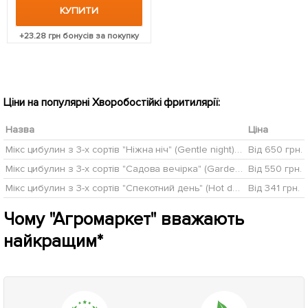
КУПИТИ
+
23.28
грн бонусів за покупку
Ціни на популярні Хворобостійкі фритилярії:
Назва
Ціна
Мікс цибулин з 3-х сортів "Ніжна ніч" (Gentle night) 5шт цибулин
Від 650 грн.
Мікс цибулин з 3-х сортів "Садова вечірка" (Garden party) 11шт цибулин
Від 550 грн.
Мікс цибулин з 3-х сортів "Спекотний день" (Hot day) 11шт цибулин
Від 341 грн.
Чому "Агромаркет" вважають
найкращим*