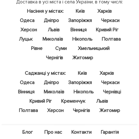
Доставка в усі міста і села України, в тому числі:
Насіння у містах:
Київ
Харків
Одеса
Дніпро
Запоріжжя
Черкаси
Херсон
Львів
Вінниця
Кривий Ріг
Луцьк
Миколаїв
Нікополь
Полтава
Рівне
Суми
Хмельницький
Чернігів
Житомир
Саджанці у містах:
Київ
Харків
Одеса
Дніпро
Запоріжжя
Черкаси
Вінниця
Миколаїв
Нікополь
Чернівці
Кривий Ріг
Кременчук
Львів
Полтава
Херсон
Чернігів
Житомир
Блог
Про нас
Контакти
Гарантія