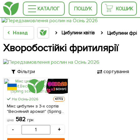
КАТАЛОГ
ПОШУК
КОШИК
Назад
Цибулини квітів
Цибулини фріті
Хворобостійкі фритилярії
Фільтри
сортування
На Осінь-2026
47772
Мікс цибулин з 3-х сортів
"Весняний аромат" (Spring
scent) 3шт цибулин
582
грн
ціна
-
+