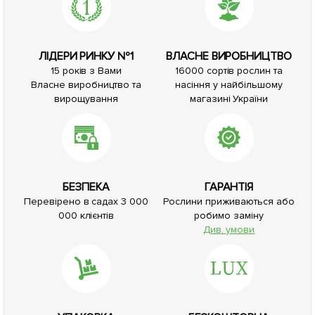
ЛІДЕРИ РИНКУ №1
ВЛАСНЕ ВИРОБНИЦТВО
15 років з Вами
16000 сортів рослин та
Власне виробництво та
насіння у найбільшому
вирощування
магазині України
БЕЗПЕКА
ГАРАНТІЯ
Перевірено в садах 3 000
Рослини приживаються або
000 клієнтів
робимо заміну
Див. умови