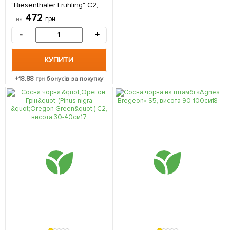
"Biesenthaler Fruhling" С2,
висота 25-30см 1
472
грн
ціна
саджанець в упаковці
-
+
КУПИТИ
+
18.88
грн бонусів за покупку