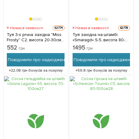
Немає в наявності
Немає в наявності
62774
62778
Туя 3-х річна західна "Miss
Туя західна на штамбі
Frosty" С2, висота 20-30см 1
«Smaragd» S-5, висота 80-
саджанець в упаковці
110см 1 саджанець в
552
1495
грн
грн
упаковці
Повідомити про надходження
Повідомити про надходження
+
22.08
грн бонусів за покупку
+
59.8
грн бонусів за покупку