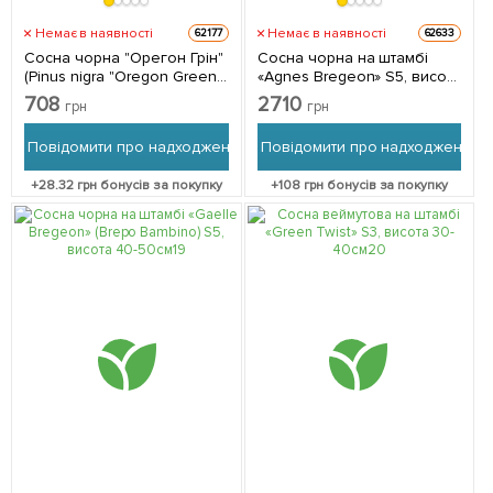
Немає в наявності
Немає в наявності
62177
62633
Сосна чорна "Орегон Грін"
Сосна чорна на штамбі
(Pinus nigra "Oregon Green")
«Agnes Bregeon» S5, висота
C2, висота 30-40см 1
90-100см 1 саджанець в
708
2710
грн
грн
саджанець в упаковці
упаковці
Повідомити про надходження
Повідомити про надходження
+
28.32
грн бонусів за покупку
+
108
грн бонусів за покупку