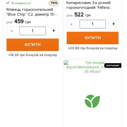
Кипарисовик 3-х річний
В наявності.
71816
горохоплодний "Filifera
Ялівець горизонтальний
Nana" С3, діаметр 20-30см 1
522
"Blue Chip" C2, діаметр 15-
грн
ціна
саджанець в упаковці
20см 1 саджанець в
459
грн
ціна
-
+
упаковці
-
+
КУПИТИ
КУПИТИ
+
20.88
грн бонусів за покупку
+
18.36
грн бонусів за покупку
КРУПНОМІР