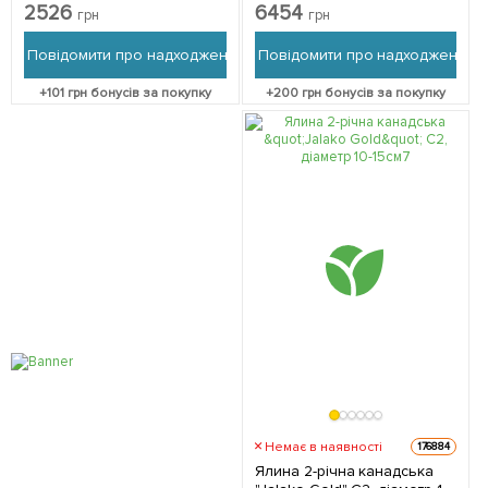
1 саджанець в упаковці
(висота 160-190см) 1
2526
6454
грн
грн
саджанець в упаковці
Повідомити про надходження
Повідомити про надходження
+
101
грн бонусів за покупку
+
200
грн бонусів за покупку
Немає в наявності
176884
Ялина 2-річна канадська