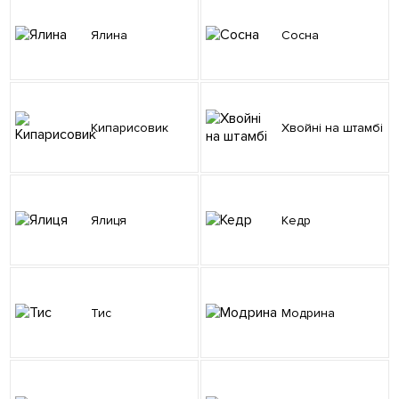
Ялина
Сосна
Кипарисовик
Хвойні на штамбі
Ялиця
Кедр
Тис
Модрина