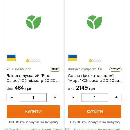
В наявності.
Швидка відправка
71818
112372
Ялівець лускатий "Blue
Сосна гірська на штамбі
Carpet" С2, діаметр 20-30см
"Mops" С3, висота 30-50см 1
1 саджанець в упаковці
саджанець в упаковці
484
2149
грн
грн
ціна
ціна
-
+
-
+
КУПИТИ
КУПИТИ
+
19.36
грн бонусів за покупку
+
85.96
грн бонусів за покупку