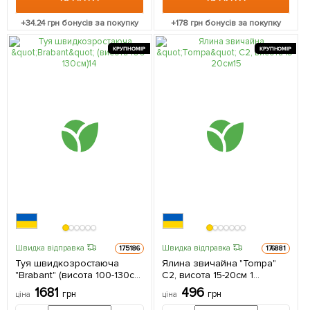
+
34.24
грн бонусів за покупку
+
178
грн бонусів за покупку
КРУПНОМІР
КРУПНОМІР
Швидка відправка
Швидка відправка
175186
176881
Туя швидкозростаюча
Ялина звичайна "Tompa"
"Brabant" (висота 100-130см)
C2, висота 15-20см 1
1 саджанець в упаковці
саджанець в упаковці
1681
496
грн
грн
ціна
ціна