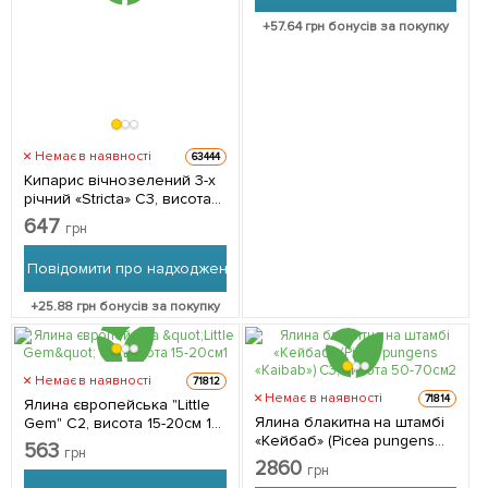
+
57.64
грн бонусів за покупку
Немає в наявності
63444
Кипарис вічнозелений 3-х
річний «Stricta» С3, висота
40-60см 1 саджанець в
647
грн
упаковці
Повідомити про надходження
+
25.88
грн бонусів за покупку
Немає в наявності
71812
Немає в наявності
71814
Ялина європейська "Little
Ялина блакитна на штамбі
Gem" С2, висота 15-20см 1
«Кейбаб» (Picea pungens
саджанець в упаковці
563
грн
«Kaibab») С3, висота 50-
2860
грн
70см 1 саджанець в