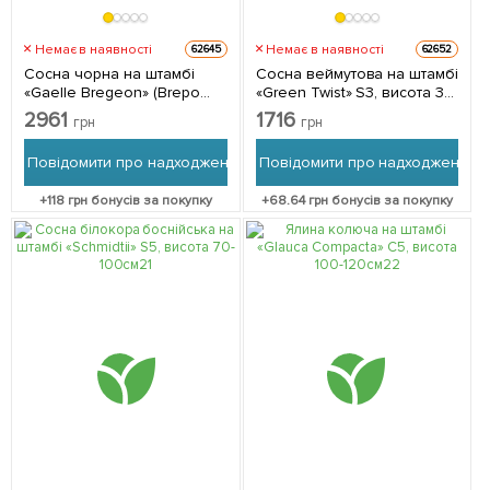
Немає в наявності
Немає в наявності
62645
62652
Сосна чорна на штамбі
Сосна веймутова на штамбі
«Gaelle Bregeon» (Brepo
«Green Twist» S3, висота 30-
Bambino) S5, висота 40-
40см 1 саджанець в
2961
1716
грн
грн
50см 1 саджанець в
упаковці
упаковці
Повідомити про надходження
Повідомити про надходження
+
118
грн бонусів за покупку
+
68.64
грн бонусів за покупку