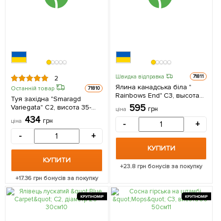
Швидка відправка
71811
2
Ялина канадська біла "
Останній товар
71810
Rainbows End" С3, высота
Туя західна "Smaragd
25-30см 1 саджанець в
595
Variegata" С2, висота 35-
грн
ціна
упаковці
45см 1 саджанець в
434
грн
ціна
-
+
упаковці
-
+
КУПИТИ
КУПИТИ
+
23.8
грн бонусів за покупку
+
17.36
грн бонусів за покупку
КРУПНОМІР
КРУПНОМІР