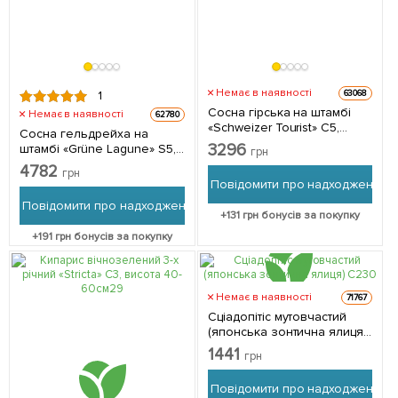
Немає в наявності
63068
1
Сосна гірська на штамбі
Немає в наявності
62780
«Schweizer Tourist» С5,
Сосна гельдрейха на
висота 80-100см 1
3296
штамбі «Grüne Lagune» S5,
грн
саджанець в упаковці
висота 70-100см 1
4782
грн
саджанець в упаковці
Повідомити про надходження
Повідомити про надходження
+
131
грн бонусів за покупку
+
191
грн бонусів за покупку
Немає в наявності
71767
Сціадопітіс мутовчастий
(японська зонтична ялиця)
С2 1 саджанець в упаковці
1441
грн
Повідомити про надходження