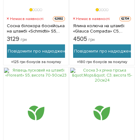
Немає в наявності
Немає в наявності
62692
62704
Сосна білокора боснійська
Ялина колюча на штамбі
на штамбі «Schmidtii» S5,
«Glauca Compacta» С5,
висота 70-100см 1
висота 100-120см 1
3129
4505
грн
грн
саджанець в упаковці
саджанець в упаковці
Повідомити про надходження
Повідомити про надходження
+
125
грн бонусів за покупку
+
180
грн бонусів за покупку