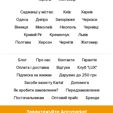
Саджанці у містах:
Київ
Харків
Одеса
Дніпро
Запоріжжя
Черкаси
Вінниця
Миколаїв
Нікополь
Чернівці
Кривий Ріг
Кременчук
Львів
Полтава
Херсон
Чернігів
Житомир
Блог
Про нас
Контакти
Гарантія
Оплата і доставка
Відгуки
Клуб "LUX"
Підписка на знижки
Даруємо до 250 грн
Засоби захисту Kartal
Допомога
Як зробити замовлення?
Передзамовлення
Постачальникам
Оптовий прайс
Бренди
Завантажуйте Agromarket