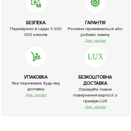
БЕЗПЕКА
ГАРАНТІЯ
Перевірено в садах 3 000
Рослини приживаються або
000 клієнтів
робимо заміну
Див. умови
УПАКОВКА
БЕЗКОШТОВНА
ДОСТАВКА
Яка переживає будь-яку
доставку
Отримуйте повне
Див. умови
повернення вартості з
преміум LUX
Див. умови