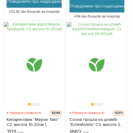
Повідомити про надходження
упаковці
Повідомити про надходження
+
22.52
грн бонусів за покупку
+
114
грн бонусів за покупку
Немає в наявності
Немає в наявності
102144
112371
Кипарисовик "Мерок Твін"
Сосна гірська на штамбі
С2, висота 10-20см 1
"Echiniformis" С3, висота 30-
саджанець в упаковці
50см 1 саджанець в
703
1662
грн
грн