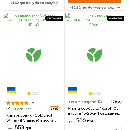
+
21.92
грн бонусів за покупку
+
52.52
грн бонусів за покупку
КРУПНОМІР
КРУПНОМІР
Швидка відправка
71813
3
Ялина сербська "Karel" С2,
В наявності.
63183
висота 15-20см 1 саджанець
Кипарисовик «Goldcrest
в упаковці
500
Wilma» (Pyramide) висота
грн
ціна
30-45см 1 саджанець в
553
грн
ціна