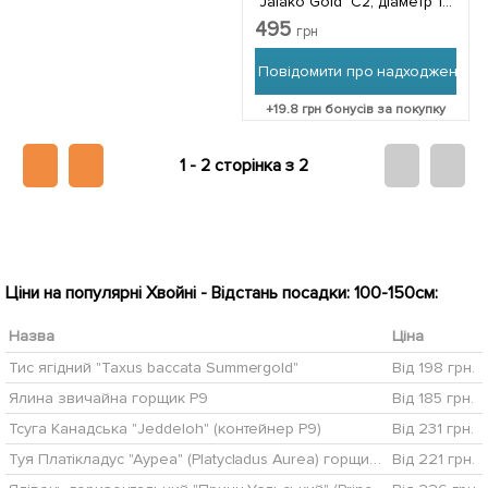
"Jalako Gold" С2, діаметр 10-
15см 1 саджанець в
495
грн
упаковці
Повідомити про надходження
+
19.8
грн бонусів за покупку
1 -
2 сторінка з 2
Ціни на популярні Хвойні - Відстань посадки: 100-150см:
Назва
Ціна
Тис ягідний "Taxus baccata Summergold"
Від 198 грн.
Ялина звичайна горщик P9
Від 185 грн.
Тсуга Канадська "Jeddeloh" (контейнер Р9)
Від 231 грн.
Туя Платікладус "Ауреа" (Platycladus Aurea) горщик P9 1 саджанець в упаковці
Від 221 грн.