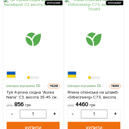
КРУПНОМІР
КРУПНОМІР
Швидка відправка
Швидка відправка
116268
116494
Туя 4-річна східна "Aurea
Ялина сітхінська на штамбі
Nana" С3, висота 35-45 см 1
«Silberzwerg» С7.5, висота
саджанець в упаковці
60-70см 1 саджанець в
856
4460
грн
грн
ціна
ціна
упаковці
-
+
-
+
КУПИТИ
КУПИТИ