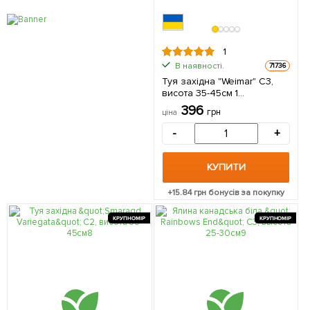
1
В наявності.
71736
Туя західна "Weimar" С3,
висота 35-45см 1
саджанець в упаковці
396
грн
ціна
-
+
КУПИТИ
+
15.84
грн бонусів за покупку
КРУПНОМІР
КРУПНОМІР