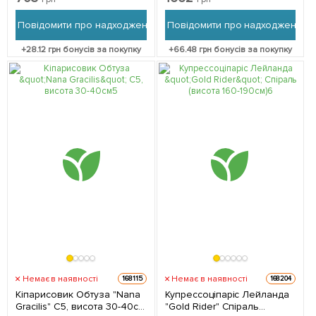
упаковці
Повідомити про надходження
Повідомити про надходження
+
28.12
грн бонусів за покупку
+
66.48
грн бонусів за покупку
Немає в наявності
Немає в наявності
168115
168204
Кіпарисовик Обтуза "Nana
Купрессоціпаріс Лейланда
Gracilis" С5, висота 30-40см
"Gold Rider" Спіраль