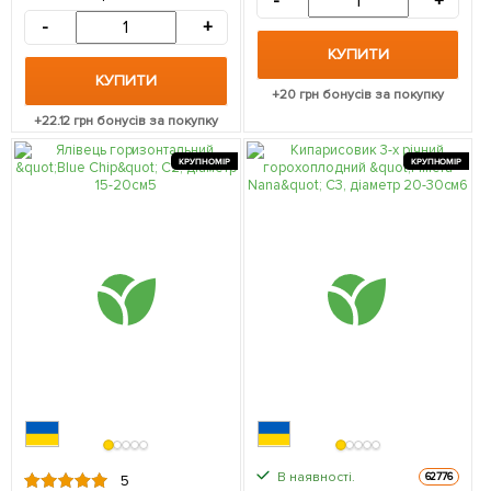
-
+
упаковці (кімнатний)
-
+
КУПИТИ
КУПИТИ
+
20
грн бонусів за покупку
+
22.12
грн бонусів за покупку
КРУПНОМІР
КРУПНОМІР
В наявності.
62776
5