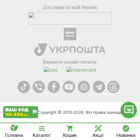
Доставка по всій Україні:
Фейсбук
Телеграм
Вайбер
Варіанти онлайн оплати:
Інстаграм
Онлайн чат
ВАШ КОД
Agromarket.Copyright © 2013-2026. Всі права захищені
НА 450
грн
Головна
Каталог
Кошик
Акції
Новинки