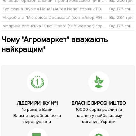
Ялівець горизонтальний "Принц Уельський" (Prince of Wales) горщик P9
Від 226 грн.
Туя східна "Ауріея Нана" (Aurea Nana) горщик P9
Від 177 грн.
Мікробіота "Microbiota Decussata" (контейнер Р9) 1 саджанець в упаковці
Від 284 грн.
Модрина японська "Стіф Віпер" (Stiff weeper) горщик P9
Від 177 грн.
Чому "Агромаркет" вважають
найкращим*
ЛІДЕРИ РИНКУ №1
ВЛАСНЕ ВИРОБНИЦТВО
15 років з Вами
16000 сортів рослин та
Власне виробництво та
насіння у найбільшому
вирощування
магазині України