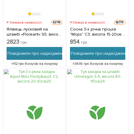
Немає в наявності
Немає в наявності
62716
62773
Ялівець лусковий на
Сосна 3-х річна гірська
штамбі «Floreant» S5, висота
"Mops" С3, висота 15-20см 1
70-90см 1 саджанець в
саджанець в упаковці
2823
854
грн
грн
упаковці
Повідомити про надходження
Повідомити про надходження
+
112
грн бонусів за покупку
+
34.16
грн бонусів за покупку