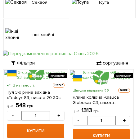
Секвоя
Тсуґа
Інші хвойні
Фільтри
сортування
КРУПНОМІР
КРУПНОМІР
В наявності.
62797
Швидка відправка
62800
Туя 3-х річна західна
Ялина колюча «Glauca
«Teddy» S3, висота 20-30см
Globosa» С3, висота
1 саджанець в упаковці
548
грн
ціна
штамбу 30-40см 1
1313
грн
ціна
саджанець в упаковці
-
+
-
+
КУПИТИ
КУПИТИ