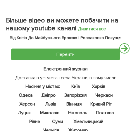
Більше відео ви можете побачити на
нашому youtube каналі
Дивитися все
Від Квітів До Майбутнього Врожаю | Розпаковка Покупця
Перейти
Електронний журнал
Доставка в усі міста і села України, в тому числі:
Насіння у містах:
Київ
Харків
Одеса
Дніпро
Запоріжжя
Черкаси
Херсон
Львів
Вінниця
Кривий Ріг
Луцьк
Миколаїв
Нікополь
Полтава
Рівне
Суми
Хмельницький
Чернігів
Житомир