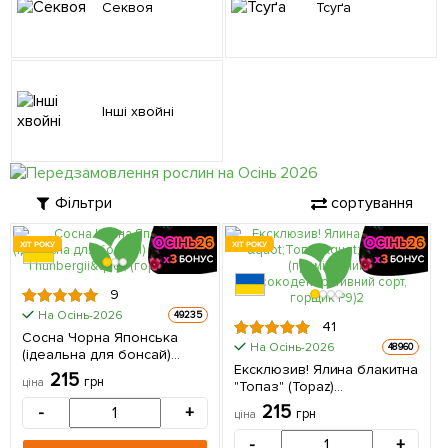
Секвоя
Тсуґа
Інші хвойні
Фільтри
сортування
ХІТ РОКУ
ХІТ РОКУ
9
На Осінь-2026
49235
41
Сосна Чорна Японська
На Осінь-2026
48960
(ідеальна для бонсай)
Ексклюзив! Ялина блакитна
"Pinus Thunbergii" (горщик
215
грн
ціна
"Топаз" (Topaz)
P9) 1 саджанець в упаковці
(преміальний
215
-
+
грн
ціна
високодекоративний сорт,
горщик P9) 1 саджанець в
-
+