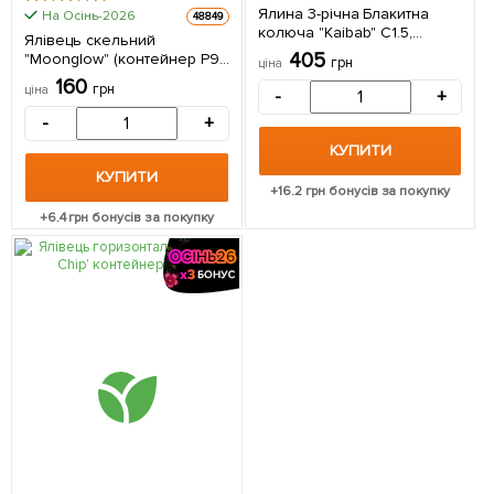
Ялина 3-річна Блакитна
На Осінь-2026
48849
колюча "Kaibab" С1.5,
Ялівець скельний
висота 30-40см 1
405
"Moonglow" (контейнер Р9,
грн
ціна
саджанець в упаковці
висота 25-30 см) 1
160
грн
ціна
-
+
саджанець в упаковці
-
+
КУПИТИ
КУПИТИ
+
16.2
грн бонусів за покупку
+
6.4
грн бонусів за покупку