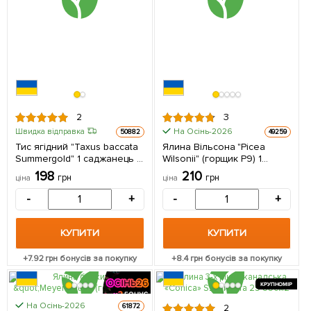
2
3
На Осінь-2026
Швидка відправка
50882
49259
Тис ягідний "Taxus baccata
Ялина Вільсона "Picea
Summergold" 1 саджанець в
Wilsonii" (горщик P9) 1
упаковці
саджанець в упаковці
198
210
грн
грн
ціна
ціна
-
+
-
+
КУПИТИ
КУПИТИ
+
7.92
грн бонусів за покупку
+
8.4
грн бонусів за покупку
КРУПНОМІР
На Осінь-2026
61872
2