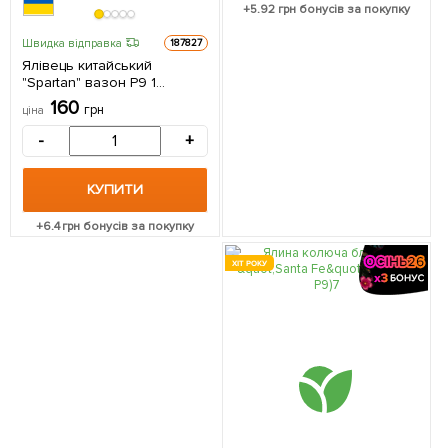
+
5.92
грн бонусів за покупку
Швидка відправка
187827
Ялівець китайський
"Spartan" вазон P9 1
саджанець в упаковці
160
грн
ціна
-
+
КУПИТИ
+
6.4
грн бонусів за покупку
ХІТ РОКУ