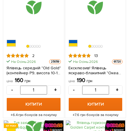
2
13
На Осінь-2026
На Осінь-2026
25059
61720
Ялівець середній "Old Gold"
Ексклюзив! Ялівець
(контейнер Р9, висота 10-12
яскраво-блакитний "Океан
см) 1 саджанець в упаковці
сузір'їв" (Ocean
160
190
грн
грн
ціна
ціна
constellations)
(преміальний,
-
+
-
+
невибагливий,
вічнозелений сорт) 1
саджанець в упаковці
КУПИТИ
КУПИТИ
+
6.4
грн бонусів за покупку
+
7.6
грн бонусів за покупку
ХІТ РОКУ