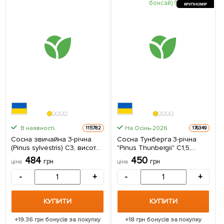
КРУПНОМІР
В наявності.
На Осінь-2026
115782
176349
Сосна звичайна 3-річна
Сосна Тунберга 3-річна
(Pinus sylvestris) С3, висота
"Pinus Thunbergii" С1,5,
30-50см 1 саджанець в
висота 40-50см (підходить
484
450
грн
грн
ціна
ціна
упаковці
для бонсай) 1 саджанець в
упаковці
-
+
-
+
КУПИТИ
КУПИТИ
+
19.36
грн бонусів за покупку
+
18
грн бонусів за покупку