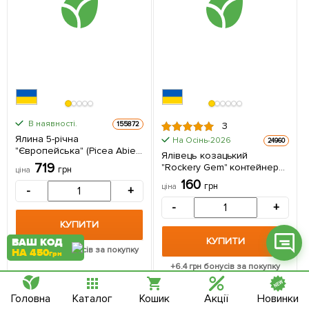
Фейсбук
Телеграм
В наявності.
155872
3
Вайбер
Ялина 5-річна
На Осінь-2026
24960
"Європейська" (Picea Abies)
Ялівець козацький
Інстаграм
С5 висота 60-80см 1
719
"Rockery Gem" контейнер
грн
ціна
саджанець в упаковці
Р9, висота 10-20см 1
160
Онлайн чат
грн
ціна
-
+
саджанець в упаковці
-
+
КУПИТИ
КУПИТИ
ВАШ КОД
+
28.76
грн бонусів за покупку
НА 450
грн
+
6.4
грн бонусів за покупку
Головна
Каталог
Кошик
Акції
Новинки