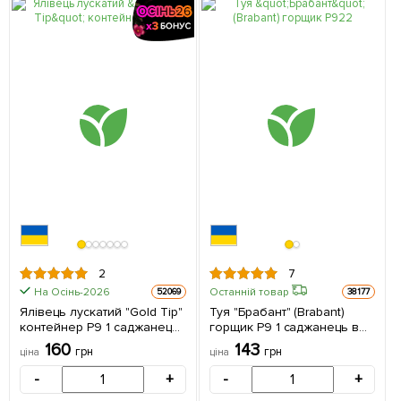
2
7
На Осінь-2026
Останній товар
52069
38177
Ялівець лускатий "Gold Tip"
Туя "Брабант" (Brabant)
контейнер P9 1 саджанець
горщик P9 1 саджанець в
в упаковці
упаковці
160
143
грн
грн
ціна
ціна
-
+
-
+