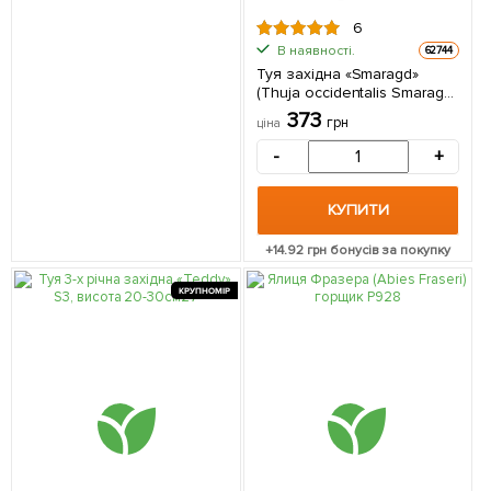
6
В наявності.
62744
Туя західна «Smaragd»
(Thuja occidentalis Smaragd)
C2, висота 30-40см 1
373
грн
ціна
саджанець в упаковці
-
+
КУПИТИ
+
14.92
грн бонусів за покупку
КРУПНОМІР