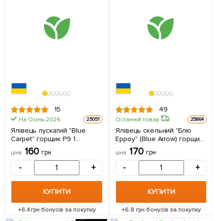
15
49
На Осінь-2026
Останній товар
25051
25864
Ялівець лускатий "Blue
Ялівець скельний "Блю
Carpet" горщик Р9 1
Ерроу" (Blue Arrow) горщик
саджанець в упаковці
P9 1 саджанець в упаковці
160
170
грн
грн
ціна
ціна
-
+
-
+
КУПИТИ
КУПИТИ
+
6.4
грн бонусів за покупку
+
6.8
грн бонусів за покупку