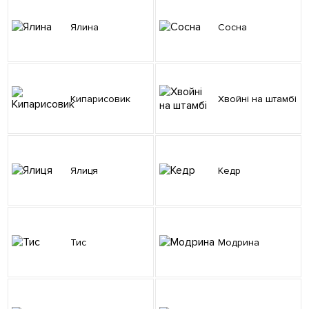
Ялина
Сосна
Кипарисовик
Хвойні на штамбі
Ялиця
Кедр
Тис
Модрина