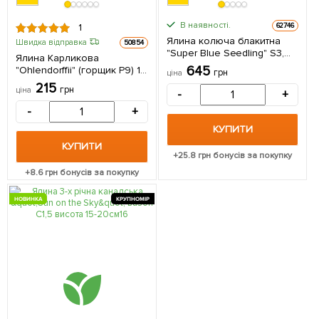
В наявності.
62746
1
Ялина колюча блакитна
Швидка відправка
50854
"Super Blue Seedling" S3,
Ялина Карликова
висота 35-45см 1
645
"Ohlendorffii" (горщик P9) 1
грн
ціна
саджанець в упаковці
саджанець в упаковці
215
грн
ціна
-
+
-
+
КУПИТИ
КУПИТИ
+
25.8
грн бонусів за покупку
+
8.6
грн бонусів за покупку
НОВИНКА
КРУПНОМІР