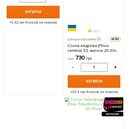
КУПИТИ
+
5.92
грн бонусів за покупку
Швидка відправка
62743
Сосна кедрова (Pinus
cembra) S3, висота 25-30см
1 саджанець в упаковці
730
грн
ціна
-
+
КУПИТИ
+
29.2
грн бонусів за покупку
КРУПНОМІР