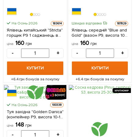
На Осінь-2026
Швидка відправка
183614
187829
Ялівець китайський "Stricta"
Ялівець середній "Blue and
горщик P9 1 саджанець в
Gold" (вазон Р9, висота 10-
упаковці
12 см) 1 саджанець в
160
160
грн
грн
ціна
ціна
упаковці
-
+
-
+
КУПИТИ
КУПИТИ
+
6.4
грн бонусів за покупку
+
6.4
грн бонусів за покупку
КРУПНОМІР
На Осінь-2026
100338
Туя західна "Golden Danica"
(контейнер Р9, висота 10-12
см)
148
грн
ціна
-
+