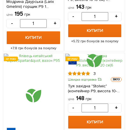
Модрина Даурська (Larix
саджанець в упаковці
143
Gmelinii) горщик P9 1
грн
ціна
саджанець в упаковці
195
грн
ціна
-
+
-
+
КУПИТИ
КУПИТИ
+
5.72
грн бонусів за покупку
+
7.8
грн бонусів за покупку
ХІТ РОКУ
ХІТ РОКУ
3
Швидка відправка
39013
Туя західна "Stolwic"
(контейнер Р9, висота 10-
20 см) 1 саджанець в
148
грн
ціна
упаковці
-
+
КУПИТИ