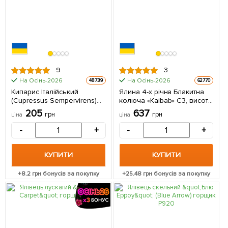
9
3
На Осінь-2026
На Осінь-2026
48739
62770
Кипарис Італійський
Ялина 4-х річна Блакитна
(Cupressus Sempervirens)
колюча «Kaibab» C3, висота
контейнер Р9 1 шт в
35-45см 1 саджанець в
205
637
грн
грн
ціна
ціна
упаковці
упаковці
-
+
-
+
КУПИТИ
КУПИТИ
+
8.2
грн бонусів за покупку
+
25.48
грн бонусів за покупку