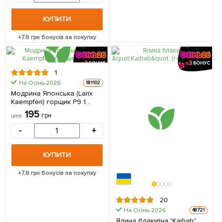
КУПИТИ
+
7.8
грн бонусів за покупку
1
На Осінь-2026
181102
Модрина Японська (Larix
Кaempferi) горщик P9 1
саджанець в упаковці
195
грн
ціна
-
+
КУПИТИ
+
7.8
грн бонусів за покупку
20
На Осінь-2026
48721
Ялина блакитна "Kaibab"