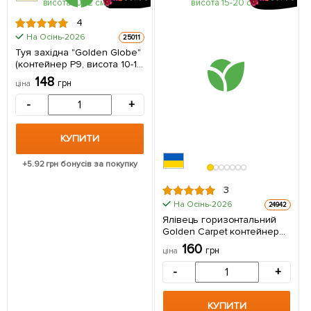
4
На Осінь-2026
25011
Туя західна "Golden Globe"
(контейнер Р9, висота 10-12
см) 1 саджанець в упаковці
148
грн
ціна
-
+
КУПИТИ
+
5.92
грн бонусів за покупку
3
На Осінь-2026
24942
Ялівець горизонтальний
Golden Carpet контейнер
Р9, висота 15-20 см 1
160
грн
ціна
саджанець в упаковці
-
+
КУПИТИ