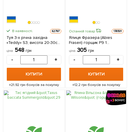
В наявності.
Останній товар
62797
176501
Туя 3-х річна західна
Ялиця Фразера (Abies
«Teddy» S3, висота 20-30см
Fraseri) горщик P9 1
1 саджанець в упаковці
саджанець в упаковці
548
305
грн
грн
ціна
ціна
-
+
-
+
КУПИТИ
КУПИТИ
+
21.92
грн бонусів за покупку
+
12.2
грн бонусів за покупку