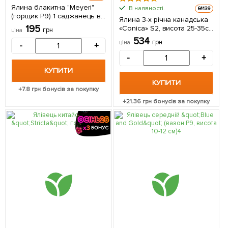
Ялина блакитна "Meyeri"
В наявності.
64139
(горщик P9) 1 саджанець в
Ялина 3-х річна канадська
упаковці
195
«Conica» S2, висота 25-35см
грн
ціна
1 саджанець в упаковці
534
грн
ціна
-
+
-
+
КУПИТИ
КУПИТИ
+
7.8
грн бонусів за покупку
+
21.36
грн бонусів за покупку