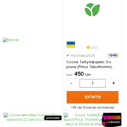
На Осінь-2026
112450
Сосна Табуліформіс 3-х
річна (Pinus Tabuliformis)
С1,5, висота 30-40см 1
450
грн
ціна
саджанець в упаковці
-
+
КУПИТИ
+
18
грн бонусів за покупку
КРУПНОМІР