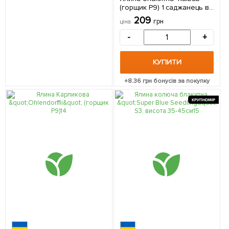
(горщик P9) 1 саджанець в
упаковці
209
грн
ціна
-
+
КУПИТИ
+
8.36
грн бонусів за покупку
КРУПНОМІР