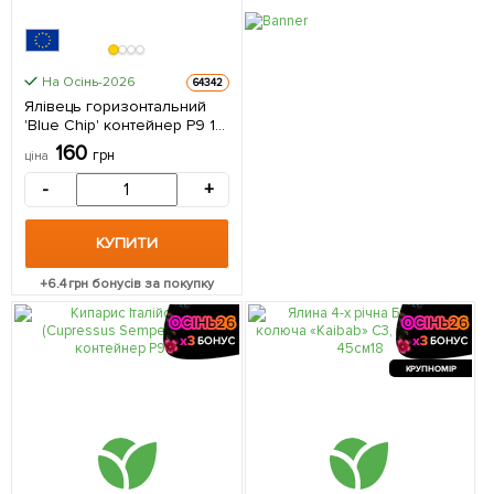
На Осінь-2026
64342
Ялівець горизонтальний
'Blue Chip' контейнер Р9 1
однорічний саджанець в
160
грн
ціна
упаковці
-
+
КУПИТИ
+
6.4
грн бонусів за покупку
КРУПНОМІР