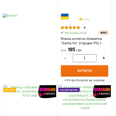
4
На Осінь-2026
48965
Ялина колюча блакитна
"Santa Fe" (горщик P9) 1
саджанець в упаковці
185
грн
ціна
-
+
КУПИТИ
+
7.4
грн бонусів за покупку
ХІТ РОКУ
РЕКОМЕНДУЄМО