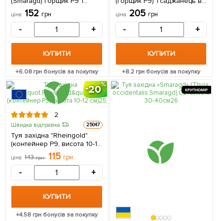
(Smaragd) горщик P9 1
(горщик P9) 1 саджанець в
саджанець в упаковці
упаковці
152
205
грн
грн
ціна
ціна
-
+
-
+
КУПИТИ
КУПИТИ
+
6.08
грн бонусів за покупку
+
8.2
грн бонусів за покупку
20
КРУПНОМІР
2
Швидка відправка
25047
Туя західна "Rheingold"
(контейнер P9, висота 10-12
см) 1 саджанець в упаковці
115
143
грн
ціна
грн
-
+
КУПИТИ
+
4.58
грн бонусів за покупку