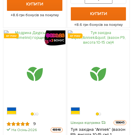
упаковці
КУПИТИ
КУПИТИ
+
8.6
грн бонусів за покупку
+
8.6
грн бонусів за покупку
ХІТ РОКУ
ХІТ РОКУ
Швидка відправка
189645
9
Туя західна "Anniek" (вазон
На Осінь-2026
48848
Р9, висота 10-15 см) 1