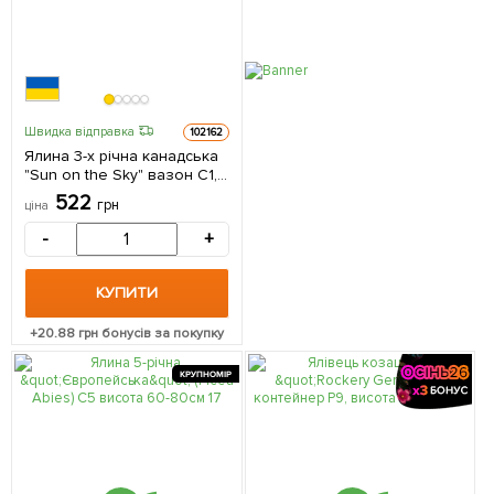
Швидка відправка
102162
Ялина 3-х річна канадська
"Sun on the Sky" вазон С1,5
висота 15-20см 1 саджанець
522
грн
ціна
в упаковці
-
+
КУПИТИ
+
20.88
грн бонусів за покупку
КРУПНОМІР