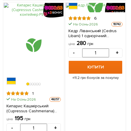
6
На Осінь-2026
50742
Кедр Ліванський (Cedrus
Libani) 1 однорічний
саджанець в упаковці
280
грн
ціна
-
+
КУПИТИ
+
11.2
грн бонусів за покупку
1
На Осінь-2026
49257
Кипарис Кашмірський
(Cupressus Cashmeriana)
контейнер Р9 1 шт в
195
грн
ціна
упаковці
-
+