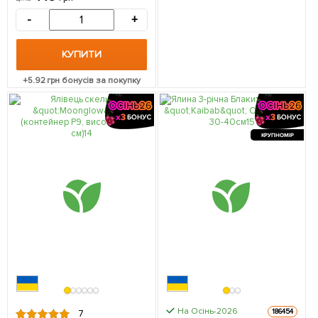
-
+
КУПИТИ
+
5.92
грн бонусів за покупку
КРУПНОМІР
На Осінь-2026
186454
7