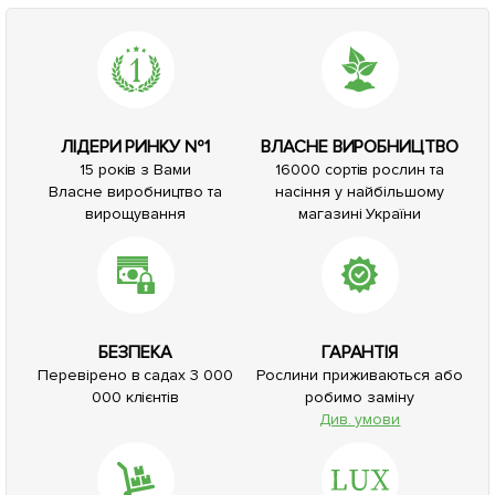
ЛІДЕРИ РИНКУ №1
ВЛАСНЕ ВИРОБНИЦТВО
15 років з Вами
16000 сортів рослин та
Власне виробництво та
насіння у найбільшому
вирощування
магазині України
БЕЗПЕКА
ГАРАНТІЯ
Перевірено в садах 3 000
Рослини приживаються або
000 клієнтів
робимо заміну
Див. умови