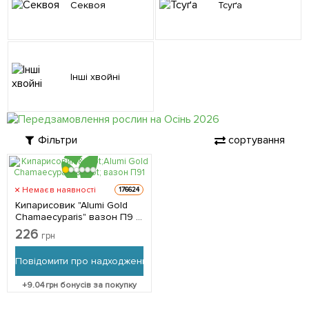
Секвоя
Тсуґа
Інші хвойні
Фільтри
сортування
Немає в наявності
176624
Кипарисовик "Alumi Gold
Chamaecyparis" вазон П9 1
саджанець в упаковці
226
грн
Повідомити про надходження
+
9.04
грн бонусів за покупку