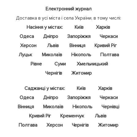
Електронний журнал
Доставка в усі міста і села України, в тому числі:
Насіння у містах:
Київ
Харків
Одеса
Дніпро
Запоріжжя
Черкаси
Херсон
Львів
Вінниця
Кривий Ріг
Луцьк
Миколаїв
Нікополь
Полтава
Рівне
Суми
Хмельницький
Чернігів
Житомир
Саджанці у містах:
Київ
Харків
Одеса
Дніпро
Запоріжжя
Черкаси
Вінниця
Миколаїв
Нікополь
Чернівці
Кривий Ріг
Кременчук
Львів
Полтава
Херсон
Чернігів
Житомир