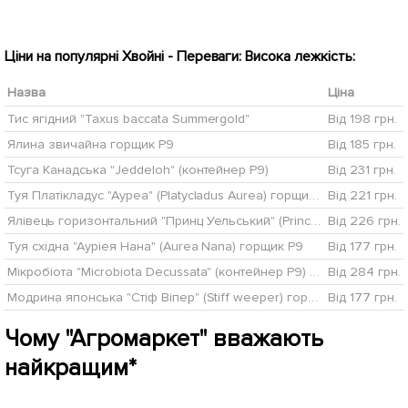
Ціни на популярні Хвойні - Переваги: Висока лежкість:
Назва
Ціна
Тис ягідний "Taxus baccata Summergold"
Від 198 грн.
Ялина звичайна горщик P9
Від 185 грн.
Тсуга Канадська "Jeddeloh" (контейнер Р9)
Від 231 грн.
Туя Платікладус "Ауреа" (Platycladus Aurea) горщик P9 1 саджанець в упаковці
Від 221 грн.
Ялівець горизонтальний "Принц Уельський" (Prince of Wales) горщик P9
Від 226 грн.
Туя східна "Ауріея Нана" (Aurea Nana) горщик P9
Від 177 грн.
Мікробіота "Microbiota Decussata" (контейнер Р9) 1 саджанець в упаковці
Від 284 грн.
Модрина японська "Стіф Віпер" (Stiff weeper) горщик P9
Від 177 грн.
Чому "Агромаркет" вважають
найкращим*