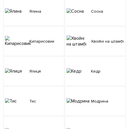
Ялина
Сосна
Кипарисовик
Хвойні на штамбі
Ялиця
Кедр
Тис
Модрина