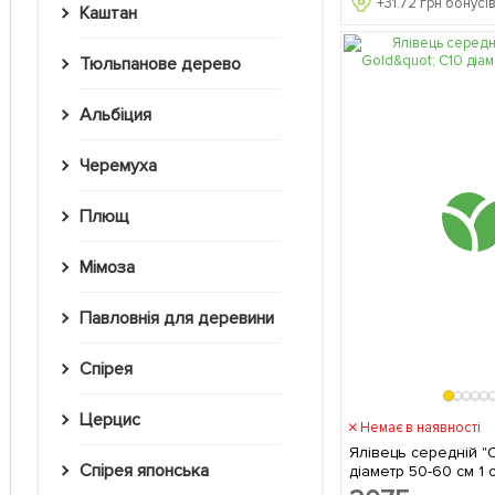
+
31.72
грн бонусів
Каштан
Тюльпанове дерево
Альбіция
Черемуха
Плющ
Мімоза
Павловнія для деревини
Спірея
Церцис
Немає в наявності
Ялівець середній "O
Спірея японська
діаметр 50-60 см 1 саджанець в
упаковці