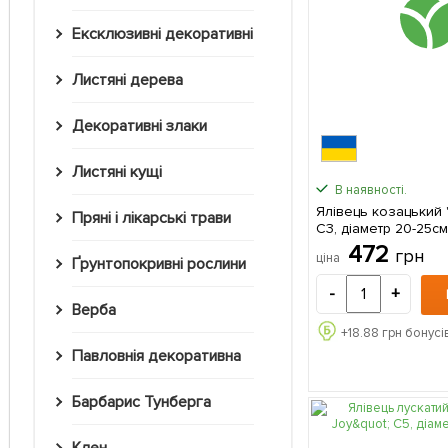
Ексклюзивні декоративні
Листяні дерева
Декоративні злаки
Листяні кущі
В наявності.
Ялівець козацький 
Пряні і лікарські трави
С3, діаметр 20-25см 1 саджанец
в упаковці
472
грн
ціна
Ґрунтопокривні рослини
-
+
Верба
+
18.88
грн бонусі
Павловнія декоративна
Барбарис Тунберга