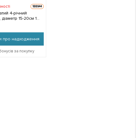
вності
188944
атий 4-річний
, діаметр 15-20см 1
 упаковці
и про надходження
бонусів за покупку