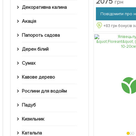
2075
грн
Декоративна калина
Повідомити про 
Акація
+
83
грн бонусів з
Папороть садова
Дерен білий
Сумах
Кавове дерево
Рослини для водойм
Падуб
Кизильник
Катальпа