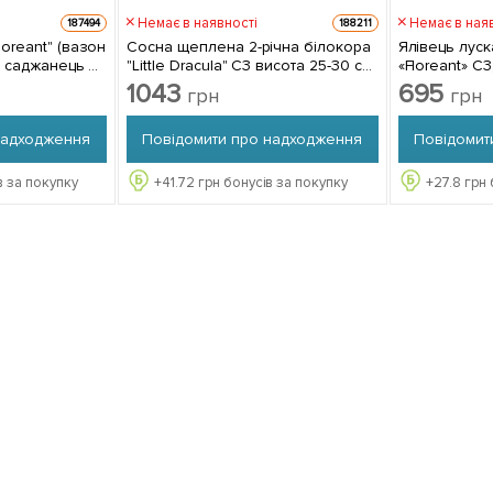
Немає в наявності
Немає в ная
187494
188211
loreant" (вазон
Сосна щеплена 2-річна білокора
Ялівець луск
"Little Dracula" С3 висота 25-30 см
«Floreant» С3
1 саджанець в упаковці
саджанець в
1043
695
грн
грн
надходження
Повідомити про надходження
Повідомит
в за покупку
+
41.72
грн бонусів за покупку
+
27.8
грн 