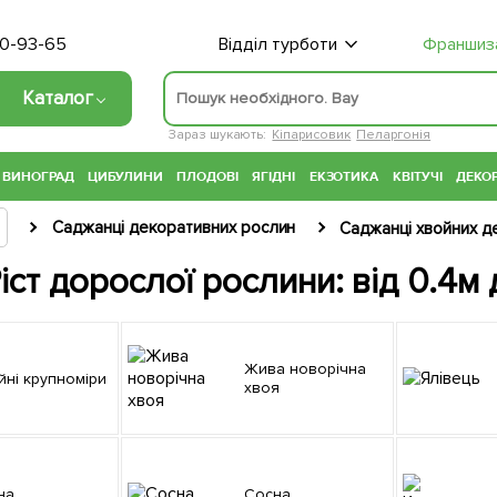
70-93-65
Відділ турботи
Франшиз
Каталог
Зараз шукають:
Кіпарисовик
Пеларгонія
ВИНОГРАД
ЦИБУЛИНИ
ПЛОДОВІ
ЯГІДНІ
ЕКЗОТИКА
КВІТУЧІ
ДЕКОР
Саджанці декоративних рослин
Саджанці хвойних д
Ріст дорослої рослини: від 0.4м
Жива новорічна
ойні крупноміри
хвоя
ина
Сосна