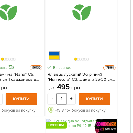
авка
В наявності.
176430
176861
мічна "Nana" С5,
Ялівець лускатий 3-х річний
жанець в
"Hunnetorp" С3, діаметр 25-30 см 1
саджанець в упаковці
495
грн
грн
ціна
-
+
КУПИТИ
КУПИТИ
 бонусів за покупку
+
19.8
грн бонусів за покупку
НОВИНКА