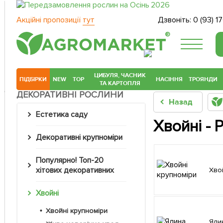
Акційні пропозиції
тут
Дзвоніть:
0 (93) 1
®
ЦИБУЛЯ, ЧАСНИК
ПІДБІРКИ
NEW
TOP
НАСІННЯ
ТРОЯНДИ
ТА КАРТОПЛЯ
ДЕКОРАТИВНІ РОСЛИНИ
Назад
Естетика саду
Хвойні - 
Декоративні крупноміри
Популярно! Топ-20
хітових декоративних
Хв
Хвойні
Хвойні крупноміри
Ял