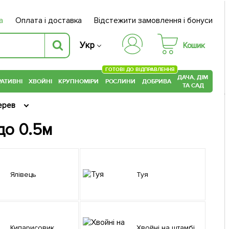
а
Оплата і доставка
Відстежити замовлення і бонуси
Укр
Кошик
ГОТОВІ ДО ВІДПРАВЛЕННЯ
ДАЧА, ДІМ
АТИВНІ
ХВОЙНІ
КРУПНОМІРИ
РОСЛИНИ
ДОБРИВА
ТА САД
ерев
 до 0.5м
Ялівець
Туя
Кипарисовик
Хвойні на штамбі