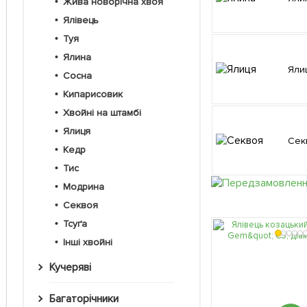
Жива новорічна хвоя
Ялівець
Туя
Ялина
Яли
Сосна
Кипарисовик
Хвойні на штамбі
Ялиця
Се
Кедр
Тис
Модрина
Секвоя
Тсуґа
Інші хвойні
Кучеряві
Багаторічники