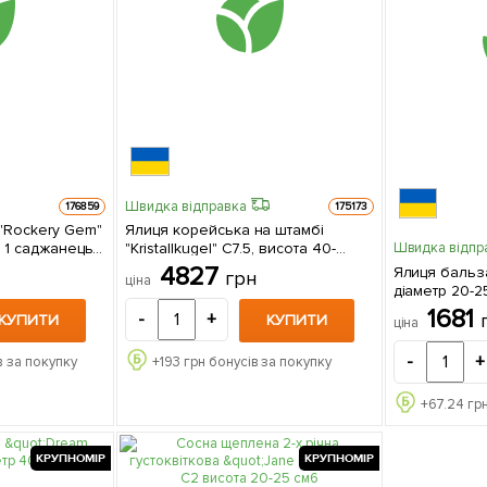
Швидка відправка
176859
175173
"Rockery Gem"
Ялиця корейська на штамбі
ь
"Kristallkugel" С7.5, висота 40-
Швидка відпр
50см, діаметр крони 15-20см 1
4827
Ялиця бальза
грн
ціна
саджанець в упаковці
діаметр 20-25 см 1 сад
упаковці
1681
-
+
КУПИТИ
КУПИТИ
ціна
-
+
в за покупку
+
193
грн бонусів за покупку
+
67.24
грн
КРУПНОМІР
КРУПНОМІР