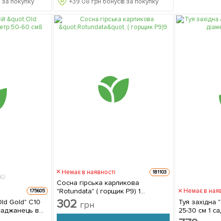
 за покупку
+
39.08
грн бонусів за покупку
Немає в наявності
181103
Сосна гірська карликова
"Rotundata" ( горщик P9) 1
Немає в ная
175605
саджанець в упаковці
302
ld Gold" С10
Туя західна "
грн
25-30