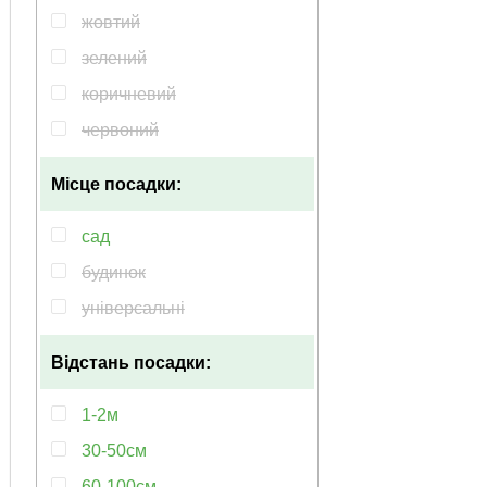
жовтий
зелений
коричневий
червоний
Місце посадки:
сад
будинок
універсальні
Відстань посадки:
1-2м
30-50см
60-100см