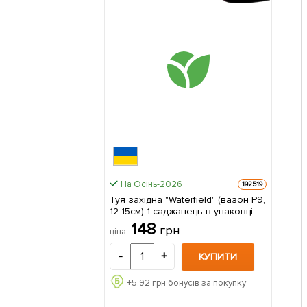
На Осінь-2026
192519
Туя західна "Waterfield" (вазон P9,
12-15см) 1 саджанець в упаковці
148
грн
ціна
-
+
КУПИТИ
+
5.92
грн бонусів за покупку