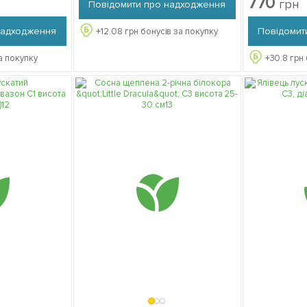
770
грн
Повідомити про надходження
надходження
Повідомит
+
12.08
грн бонусів за покупку
а покупку
+
30.8
грн 