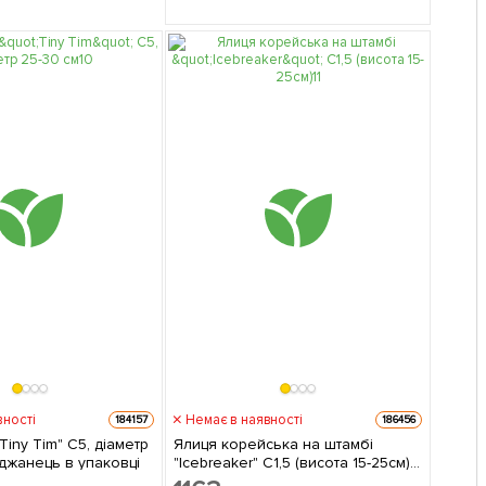
вності
Немає в наявності
184157
186456
Tiny Tim" С5, діаметр
Ялиця корейська на штамбі
 см 1 саджанець в упаковці
"Icebreaker" С1,5 (висота 15-25см) 1
саджанець в упаковці