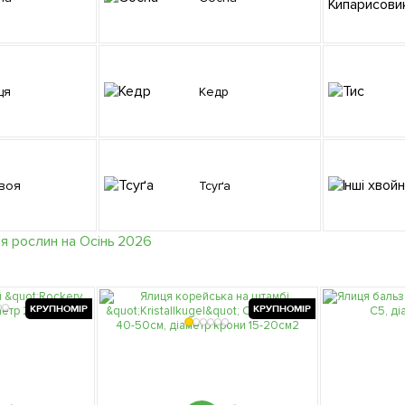
ця
Кедр
квоя
Тсуґа
КРУПНОМІР
КРУПНОМІР