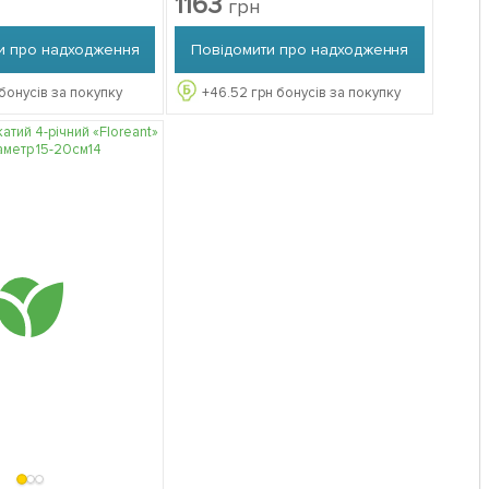
1163
грн
и про надходження
Повідомити про надходження
бонусів за покупку
+
46.52
грн бонусів за покупку