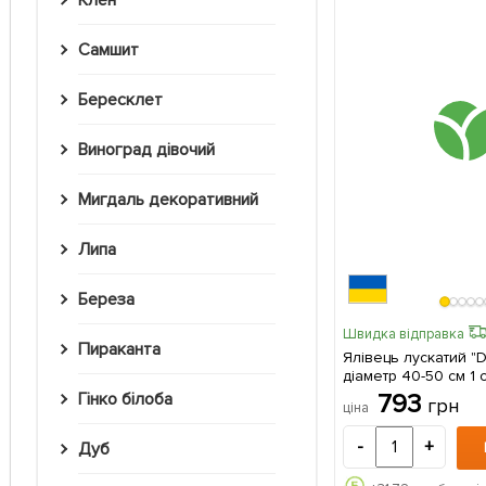
Клен
Самшит
Бересклет
Виноград дівочий
Мигдаль декоративний
Липа
Береза
Швидка відправка
Пираканта
Ялівець лускатий "D
діаметр 40-50 см 1 саджанець в
упаковці
793
Гінко білоба
грн
ціна
-
+
Дуб