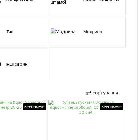
Тис
Модрина
Інші хвойні
сортування
КРУПНОМІР
КРУПНОМІР