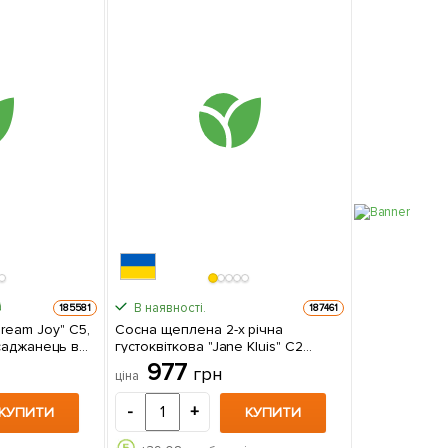
В наявності.
185581
187461
ream Joy" С5,
Сосна щеплена 2-х річна
густоквіткова "Jane Kluis" С2
висота 20-25 см 1 саджанець в
977
грн
ціна
упаковці
-
+
КУПИТИ
КУПИТИ