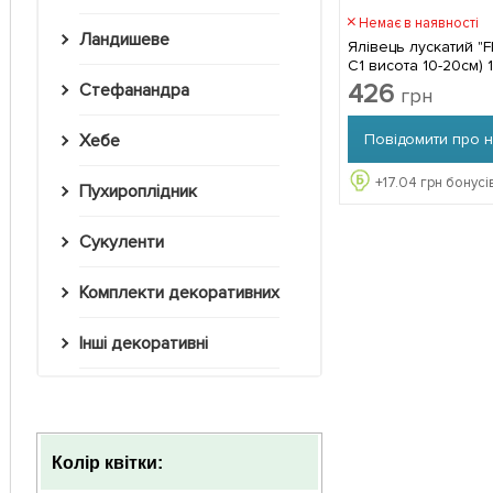
Немає в наявності
Ландишеве
Ялівець лускатий "F
С1 висота 10-20см) 1 саджанець в
упаковці
426
Стефанандра
грн
Повідомити про 
Хебе
+
17.04
грн бонусі
Пухироплідник
Сукуленти
Комплекти декоративних
Інші декоративні
Колір квітки: