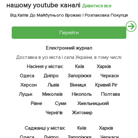
нашому youtube каналі
Дивитися все
Від Квітів До Майбутнього Врожаю | Розпаковка Покупця
Перейти
Електронний журнал
Доставка в усі міста і села України, в тому числі:
Насіння у містах:
Київ
Харків
Одеса
Дніпро
Запоріжжя
Черкаси
Херсон
Львів
Вінниця
Кривий Ріг
Луцьк
Миколаїв
Нікополь
Полтава
Рівне
Суми
Хмельницький
Чернігів
Житомир
Саджанці у містах:
Київ
Харків
Одеса
Дніпро
Запоріжжя
Черкаси