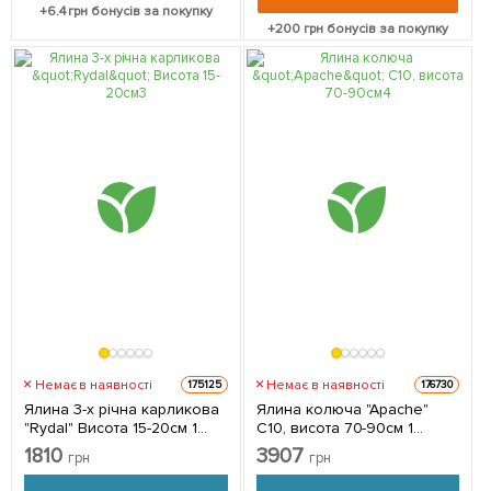
+
6.4
грн бонусів за покупку
+
200
грн бонусів за покупку
Немає в наявності
Немає в наявності
175125
176730
Ялина 3-х річна карликова
Ялина колюча "Apache"
"Rydal" Висота 15-20см 1
С10, висота 70-90см 1
саджанець в упаковці
саджанець в упаковці
1810
3907
грн
грн