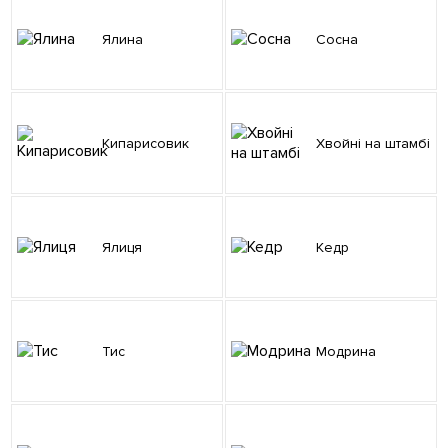
Ялина
Сосна
Кипарисовик
Хвойні на штамбі
Ялиця
Кедр
Тис
Модрина