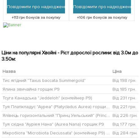
Повідомити про надходження
Повідомити про надходження
+
113
грн бонусів за покупку
+
106
грн бонусів за покупку
Ціни на популярні Хвойні - Ріст дорослої рослини: від 3.0м до
3.50м:
Назва
Ціна
Тис ягідний "Taxus baccata Summergold"
Від 198 грн.
Ялина звичайна горщик P9
Від 185 грн.
Тсуга Канадська "Jeddeloh" (контейнер Р9)
Від 231 грн.
Туя Платікладус "Ауреа" (Platycladus Aurea) горщик P9 1 саджанець в упаковці
Від 221 грн.
Ялівець горизонтальний "Принц Уельський" (Prince of Wales) горщик P9
Від 226 грн.
Туя східна "Ауріея Нана" (Aurea Nana) горщик P9
Від 177 грн.
Мікробіота "Microbiota Decussata" (контейнер Р9) 1 саджанець в упаковці
Від 284 грн.