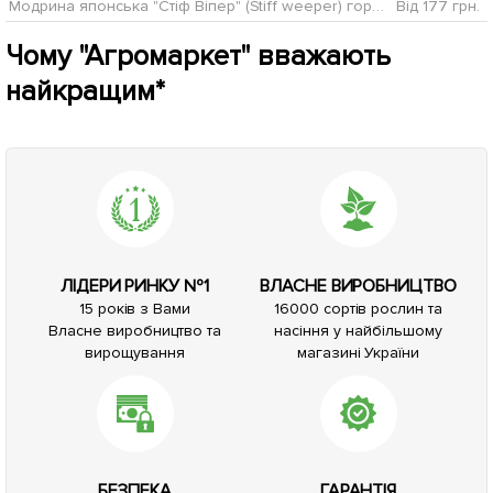
Модрина японська "Стіф Віпер" (Stiff weeper) горщик P9
Від 177 грн.
Чому "Агромаркет" вважають
найкращим*
ЛІДЕРИ РИНКУ №1
ВЛАСНЕ ВИРОБНИЦТВО
15 років з Вами
16000 сортів рослин та
Власне виробництво та
насіння у найбільшому
вирощування
магазині України
БЕЗПЕКА
ГАРАНТІЯ