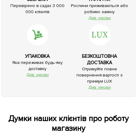
Перевірено в садах 3 000
Рослини приживаються або
000 клієнтів
робимо заміну
Див. умови
УПАКОВКА
БЕЗКОШТОВНА
ДОСТАВКА
Яка переживає будь-яку
доставку
Отримуйте повне
Див. умови
повернення вартості з
преміум LUX
Див. умови
Думки наших клієнтів про роботу
магазину