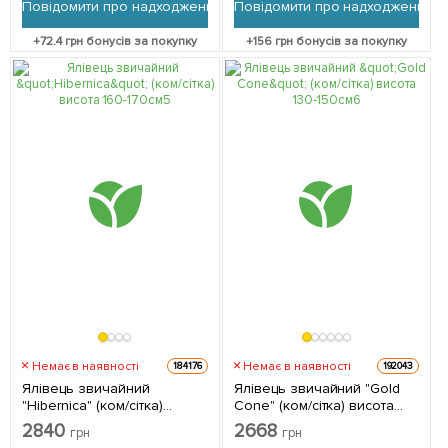
Повідомити про надходження
Повідомити про надходження
+
72.4
грн бонусів за покупку
+
156
грн бонусів за покупку
Немає в наявності
Немає в наявності
184176
192043
Ялівець звичайний
Ялівець звичайний "Gold
"Hibernica" (ком/сітка)
Cone" (ком/сітка) висота
висота 160-170см 1
130-150см 1 саджанець в
2840
2668
грн
грн
саджанець в упаковці
упаковці