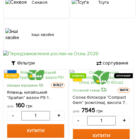
Секвоя
Тсуґа
Інші хвойні
Фільтри
сортування
ХІТ РОКУ
НОВИНКА
КРУПНОМІР
Швидка відправка
187827
Останній товар
184174
Ялівець китайський
Сосна білокора "Compact
"Spartan" вазон P9 1
Gem" (ком/сітка), висота 70-
саджанець в упаковці
160
грн
ціна
80см 1 саджанець в
7545
грн
ціна
упаковці
-
+
-
+
КУПИТИ
КУПИТИ