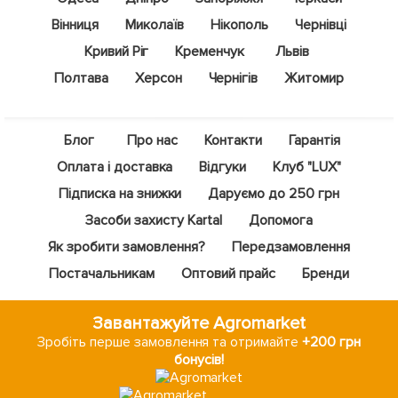
Вінниця
Миколаїв
Нікополь
Чернівці
Кривий Ріг
Кременчук
Львів
Полтава
Херсон
Чернігів
Житомир
Блог
Про нас
Контакти
Гарантія
Оплата і доставка
Відгуки
Клуб "LUX"
Підписка на знижки
Даруємо до 250 грн
Засоби захисту Kartal
Допомога
Як зробити замовлення?
Передзамовлення
Постачальникам
Оптовий прайс
Бренди
Завантажуйте Agromarket
Зробіть перше замовлення та отримайте
+200 грн
бонусів!