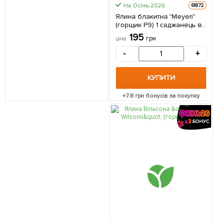
На Осінь-2026
61872
Ялина блакитна "Meyeri"
(горщик P9) 1 саджанець в
упаковці
195
грн
ціна
-
+
КУПИТИ
+
7.8
грн бонусів за покупку