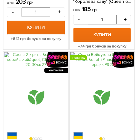
203
"Королева саду" (Queen of
грн
ціна
the garden) горщик P9 1
185
грн
ціна
-
+
саджанець в упаковці
-
+
КУПИТИ
КУПИТИ
+
8.12
грн бонусів за покупку
+
7.4
грн бонусів за покупку
НОВИНКА
КРУПНОМІР