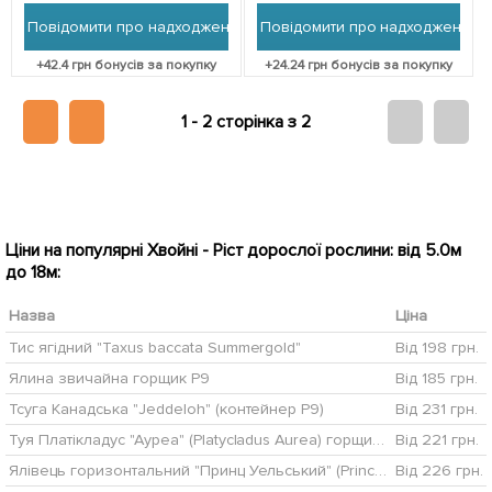
упаковці
саджанець в упаковці
Повідомити про надходження
Повідомити про надходження
+
42.4
грн бонусів за покупку
+
24.24
грн бонусів за покупку
1 -
2 сторінка з 2
Ціни на популярні Хвойні - Ріст дорослої рослини: від 5.0м
до 18м:
Назва
Ціна
Тис ягідний "Taxus baccata Summergold"
Від 198 грн.
Ялина звичайна горщик P9
Від 185 грн.
Тсуга Канадська "Jeddeloh" (контейнер Р9)
Від 231 грн.
Туя Платікладус "Ауреа" (Platycladus Aurea) горщик P9 1 саджанець в упаковці
Від 221 грн.
Ялівець горизонтальний "Принц Уельський" (Prince of Wales) горщик P9
Від 226 грн.