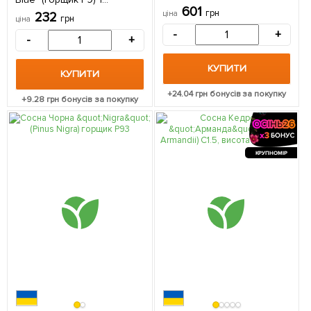
35-50см) 1 саджанець в
601
саджанець в упаковці
грн
ціна
232
упаковці
грн
ціна
-
+
-
+
КУПИТИ
КУПИТИ
+
24.04
грн бонусів за покупку
+
9.28
грн бонусів за покупку
КРУПНОМІР