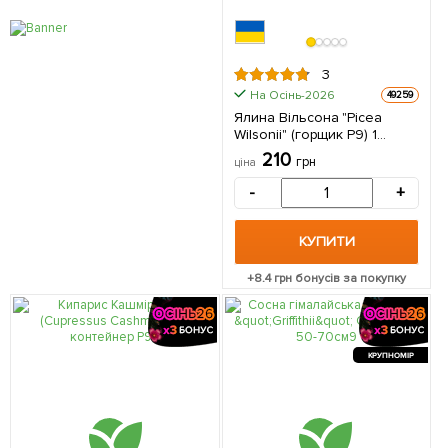
3
На Осінь-2026
49259
Ялина Вільсона "Picea
Wilsonii" (горщик P9) 1
саджанець в упаковці
210
грн
ціна
-
+
КУПИТИ
+
8.4
грн бонусів за покупку
КРУПНОМІР