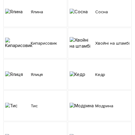
Ялина
Сосна
Кипарисовик
Хвойні на штамбі
Ялиця
Кедр
Тис
Модрина