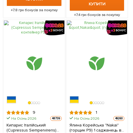
КУПИТИ
+
7.8
грн бонусів за покупку
+
7.4
грн бонусів за покупку
9
1
На Осінь-2026
На Осінь-2026
48739
49260
Кипарис Італійський
Ялина Корейська "Nakai"
(Cupressus Sempervirens)
(горщик P9) 1 саджанець в