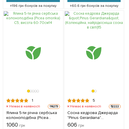
+
196
грн бонусів за покупку
+
60.6
грн бонусів за покупку
1
5
Немає в наявності
Немає в наявності
116273
52222
Ялина 5-ти річна сербська
Сосна кедрова Джерарда
колоноподібна (Picea
"Pinus Gerardiana"
omorika) С5, висота 60-
(Колекційна, найрідкісніша
1060
606
грн
грн
70см 1 саджанець в
сосна в світі) 1 однорічний