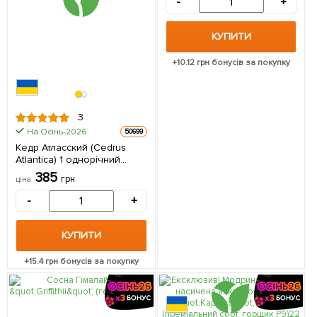
-
+
КУПИТИ
+
10.12
грн бонусів за покупку
3
На Осінь-2026
50699
Кедр Атласский (Cedrus
Аtlantica) 1 однорічний
саджанець в упаковці
385
грн
ціна
-
+
КУПИТИ
+
15.4
грн бонусів за покупку