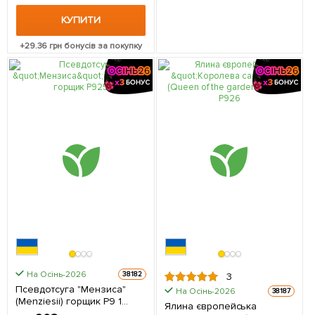
КУПИТИ
+
29.36
грн бонусів за покупку
На Осінь-2026
38182
3
Псевдотсуга "Мензиса"
На Осінь-2026
38187
(Menziesii) горщик P9 1
Ялина європейська
саджанець в упаковці