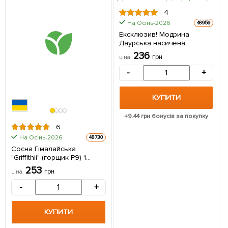
4
На Осінь-2026
48959
Ексклюзив! Модрина
Даурська насичена
яскраво-зелена "Картьє"
236
грн
ціна
(Cartіer) (преміальний сорт,
горщик P9) 1 саджанець в
-
+
упаковці
КУПИТИ
+
9.44
грн бонусів за покупку
6
На Осінь-2026
48730
Сосна Гімалайська
"Griffithii" (горщик P9) 1
саджанець в упаковці
253
грн
ціна
-
+
КУПИТИ