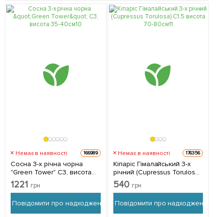
Немає в наявності
Немає в наявності
166989
176356
Сосна 3-х річна чорна
Кіпаріс Гімалайський 3-х
"Green Tower" С3, висота
річний (Cupressus Torulosa)
35-40см 1 саджанець в
С1,5 висота 70-80см 1
1221
540
грн
грн
упаковці
саджанець в упаковці
Повідомити про надходження
Повідомити про надходження