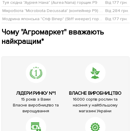
Туя східна "Ауріея Нана" (Aurea Nana) горщик P9
Від 177 грн.
Мікробіота "Microbiota Decussata" (контейнер Р9) 1 саджанець в упаковці
Від 284 грн.
Модрина японська "Стіф Віпер" (Stiff weeper) горщик P9
Від 177 грн.
Чому "Агромаркет" вважають
найкращим*
ЛІДЕРИ РИНКУ №1
ВЛАСНЕ ВИРОБНИЦТВО
15 років з Вами
16000 сортів рослин та
Власне виробництво та
насіння у найбільшому
вирощування
магазині України