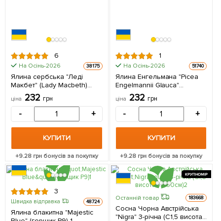
6
1
На Осінь-2026
На Осінь-2026
38175
51740
Ялина сербська "Леді
Ялина Енгельмана "Picea
Макбет" (Lady Macbeth)
Engelmannii Glauca"
горщик P9 1 саджанець в
(горщик P9) 1 саджанець в
232
232
грн
грн
ціна
ціна
упаковці
упаковці 1 саджанець в
упаковці
-
+
-
+
КУПИТИ
КУПИТИ
+
9.28
грн бонусів за покупку
+
9.28
грн бонусів за покупку
КРУПНОМІР
3
Останній товар
183668
Швидка відправка
48724
Сосна Чорна Австрійська
Ялина блакитна "Majestic
"Nigra" 3-річна (С1,5 висота
Blue" (горщик P9) 1