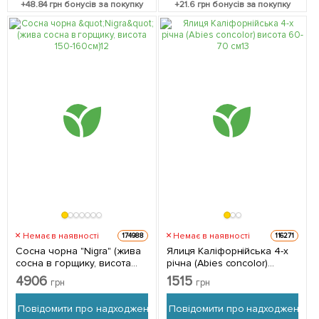
+
48.84
грн бонусів за покупку
+
21.6
грн бонусів за покупку
Немає в наявності
Немає в наявності
174988
116271
Сосна чорна "Nigra" (жива
Ялиця Каліфорнійська 4-х
сосна в горщику, висота
річна (Abies concolor)
150-160см) 1 шт в упаковці
висота 60-70 см 1
4906
1515
грн
грн
саджанець в упаковці
Повідомити про надходження
Повідомити про надходження