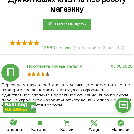
магазину
Написати відгук
Фейсбук
Телеграм
16588 відгуків
(загальний рейтинг: 4.7)
Вайбер
Покупатель Німець Наталія
07.08.2026
П
Інстаграм
Онлайн чат
Персонал магазина работает как часики, уже несколько лет не
проверяю состав посылки. Сайт удобно оформлен,
единственное сделайте нормальное описание, либо по русски
либо на украинском каробит читать эту каша, и описание иногда
ВАШ КОД
не полное, остаются вопросы
НА 450
грн
Ольга
25.07.2026
Головна
Каталог
Кошик
Акції
Новинки