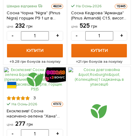
На Осінь-2026
Швидка відправка
49234
112445
Сосна Чорна "Nigra" (Pinus
Сосна Кедрова "Арманда"
Nigra) горщик P9 1 шт в
(Pinus Armandii) C1.5, висота
упаковці
30-40см 1 саджанець в
232
525
грн
грн
ціна
ціна
упаковці
-
+
-
+
КУПИТИ
КУПИТИ
+
9.28
грн бонусів за покупку
+
21
грн бонусів за покупку
3
На Осінь-2026
47372
Ексклюзив! Сосна
насичено-зелена "Хана"
(Hanna) (преміальний,
277
грн
ціна
зимостійкий, один з
найкрасивіших сортів,
-
+