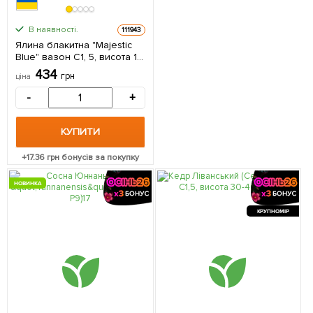
В наявності.
111943
Ялина блакитна "Majestic
Blue" вазон С1, 5, висота 15-
30см 1 саджанець в
434
грн
ціна
упаковці
-
+
КУПИТИ
+
17.36
грн бонусів за покупку
НОВИНКА
КРУПНОМІР