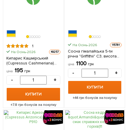
На Осінь-2026
115781
1
Сосна гімалайська 5-ти
На Осінь-2026
49257
річна "Griffithii" С3, висота
Кипарис Кашмірський
50-70см 1 саджанець в
1100
(Cupressus Cashmeriana)
грн
ціна
упаковці
контейнер Р9 1 шт в
195
грн
ціна
-
+
упаковці
-
+
КУПИТИ
КУПИТИ
+
44
грн бонусів за покупку
+
7.8
грн бонусів за покупку