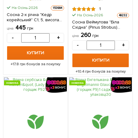
На Осінь-2026
153994
1
Сосна 2-х річна "Кедр
На Осінь-2026
49232
корейський" С1, 5, висота
Сосна Веймутова "Біла
20-30см 1 саджанець в
445
Східна" (Pinus Strobus)
грн
ціна
упаковці
горщик P9 1 саджанець в
260
грн
ціна
-
+
упаковці
-
+
КУПИТИ
КУПИТИ
+
17.8
грн бонусів за покупку
+
10.4
грн бонусів за покупку
НОВИНКА
НОВИНКА