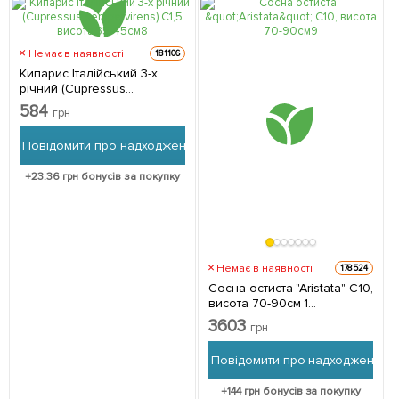
Немає в наявності
181106
Кипарис Італійський 3-х
річний (Cupressus
sempervirens) С1,5 висота
584
грн
35-45см 1 саджанець в
упаковці
Повідомити про надходження
+
23.36
грн бонусів за покупку
Немає в наявності
178524
Сосна остиста "Aristata" С10,
висота 70-90см 1
саджанець в упаковці
3603
грн
Повідомити про надходження
+
144
грн бонусів за покупку