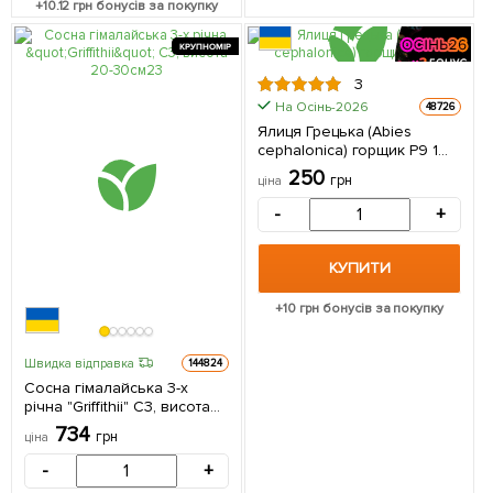
+
10.12
грн бонусів за покупку
КРУПНОМІР
3
На Осінь-2026
48726
Ялиця Грецька (Abies
cephalonica) горщик P9 1
саджанець в упаковці
250
грн
ціна
-
+
КУПИТИ
+
10
грн бонусів за покупку
Швидка відправка
144824
Сосна гімалайська 3-х
річна "Griffithii" С3, висота
20-30см 1 саджанець в
734
грн
ціна
упаковці
-
+