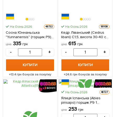
На Осінь-2026
На Осінь-2026
48732
181108
Сосна Юннаньська
Кедр Ліванський (Cedrus
"Yunnanensis" (горщик P9) 1
libani) С1,5, висота 30-40 см
саджанець в упаковці
1 саджанець в упаковці
335
615
грн
грн
ціна
ціна
-
+
-
+
КУПИТИ
КУПИТИ
+
13.4
грн бонусів за покупку
+
24.6
грн бонусів за покупку
На Осінь-2026
48727
Ялиця Іспанська (Abies
pinsapo) горщик P9 1
саджанець в упаковці
253
грн
ціна