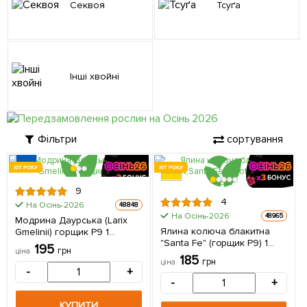
Секвоя
Тсуґа
Інші хвойні
Фільтри
сортування
ХІТ РОКУ
ХІТ РОКУ
9
4
На Осінь-2026
48848
На Осінь-2026
48965
Модрина Даурська (Larix
Ялина колюча блакитна
Gmelinii) горщик P9 1
"Santa Fe" (горщик P9) 1
саджанець в упаковці
195
грн
ціна
саджанець в упаковці
185
грн
ціна
-
+
-
+
КУПИТИ