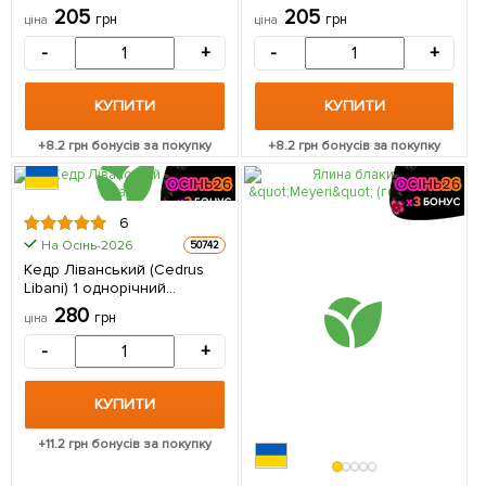
контейнер Р9 1 шт в
упаковці
205
205
грн
грн
ціна
ціна
упаковці
-
+
-
+
КУПИТИ
КУПИТИ
+
8.2
грн бонусів за покупку
+
8.2
грн бонусів за покупку
6
На Осінь-2026
50742
Кедр Ліванський (Cedrus
Libani) 1 однорічний
саджанець в упаковці
280
грн
ціна
-
+
КУПИТИ
+
11.2
грн бонусів за покупку