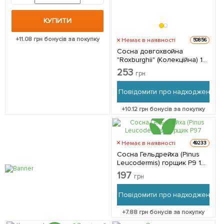
горщик P9) 1 однорічний
саджанець в упаковці
КУПИТИ
+
11.08
грн бонусів за покупку
Немає в наявності
50856
Сосна довгохвойна
"Roxburghii" (Колекційна) 1
саджанець в упаковці 1
253
грн
саджанець в упаковці
Повідомити про надходження
+
10.12
грн бонусів за покупку
Немає в наявності
49233
Сосна Гельдрейха (Pinus
Leucodermis) горщик P9 1
саджанець в упаковці
197
грн
Повідомити про надходження
+
7.88
грн бонусів за покупку