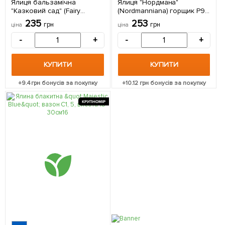
Ялиця бальзамічна
Ялиця "Нордмана"
"Казковий сад" (Fairy
(Nordmanniana) горщик P9 1
Garden) горщик P9 1
саджанець в упаковці
235
253
грн
грн
ціна
ціна
саджанець в упаковці
-
+
-
+
КУПИТИ
КУПИТИ
+
9.4
грн бонусів за покупку
+
10.12
грн бонусів за покупку
КРУПНОМІР