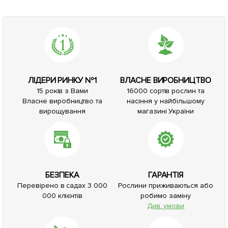
ЛІДЕРИ РИНКУ №1
ВЛАСНЕ ВИРОБНИЦТВО
15 років з Вами
16000 сортів рослин та
Власне виробництво та
насіння у найбільшому
вирощування
магазині України
БЕЗПЕКА
ГАРАНТІЯ
Перевірено в садах 3 000
Рослини приживаються або
000 клієнтів
робимо заміну
Див. умови