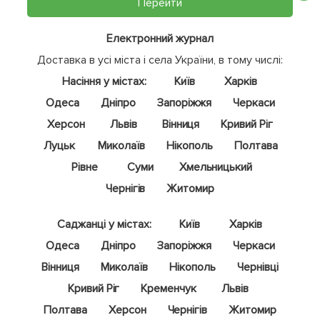
Перейти
Електронний журнал
Доставка в усі міста і села України, в тому числі:
Насіння у містах:
Київ
Харків
Одеса
Дніпро
Запоріжжя
Черкаси
Херсон
Львів
Вінниця
Кривий Ріг
Луцьк
Миколаїв
Нікополь
Полтава
Рівне
Суми
Хмельницький
Чернігів
Житомир
Саджанці у містах:
Київ
Харків
Одеса
Дніпро
Запоріжжя
Черкаси
Вінниця
Миколаїв
Нікополь
Чернівці
Кривий Ріг
Кременчук
Львів
Полтава
Херсон
Чернігів
Житомир