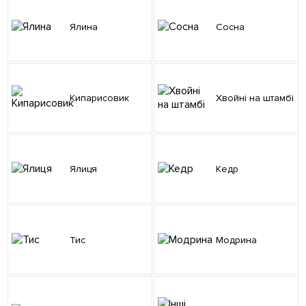
Ялина
Сосна
Кипарисовик
Хвойні на штамбі
Ялиця
Кедр
Тис
Модрина