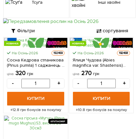
Тсуґа
Інші хвойні
Фільтри
сортування
НОВИНКА
НОВИНКА
На Осінь-2026
На Осінь-2026
192469
192468
Сосна Кедрова стланикова
Ялиця Чудова (Abies
(Pinus pumila) 1 саджанець в
magnifica var. Shastensis)
упаковці
горщик P9 1 саджанець в
320
270
грн
грн
ціна
ціна
упаковці
-
+
-
+
КУПИТИ
КУПИТИ
+
12.8
грн бонусів за покупку
+
10.8
грн бонусів за покупку
КРУПНОМІР