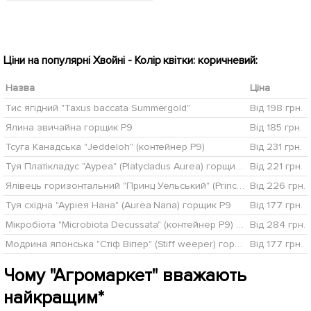
Ціни на популярні Хвойні - Колір квітки: коричневий:
Назва
Ціна
Тис ягідний "Taxus baccata Summergold"
Від 198 грн.
Ялина звичайна горщик P9
Від 185 грн.
Тсуга Канадська "Jeddeloh" (контейнер Р9)
Від 231 грн.
Туя Платікладус "Ауреа" (Platycladus Aurea) горщик P9 1 саджанець в упаковці
Від 221 грн.
Ялівець горизонтальний "Принц Уельський" (Prince of Wales) горщик P9
Від 226 грн.
Туя східна "Ауріея Нана" (Aurea Nana) горщик P9
Від 177 грн.
Мікробіота "Microbiota Decussata" (контейнер Р9) 1 саджанець в упаковці
Від 284 грн.
Модрина японська "Стіф Віпер" (Stiff weeper) горщик P9
Від 177 грн.
Чому "Агромаркет" вважають
найкращим*