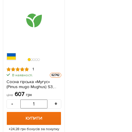
1
В наявності.
62742
Сосна гірська «Мугус»
(Pinus mugo Mughus) S3,
висота 20-30см 1
607
грн
ціна
саджанець в упаковці
-
+
КУПИТИ
+
24.28
грн бонусів за покупку