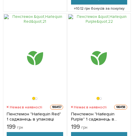
+
10.12
грн бонусів за покупку
Немає в наявності
Немає в наявності
186457
186458
Пенстемон "Harlequin Red"
Пенстемон "Harlequin
1 саджанець в упаковці
Purple" 1 саджанець в
упаковці
199
199
грн
грн