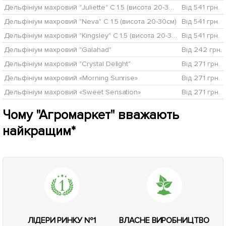
Дельфініум махровий "Juliette" C 1.5 (висота 20-30см)
Від 541 грн.
Дельфініум махровий "Neva" C 1.5 (висота 20-30см)
Від 541 грн.
Дельфініум махровий "Kingsley" C 1.5 (висота 20-30см)
Від 541 грн.
Дельфініум махровий "Galahad"
Від 242 грн.
Дельфініум махровий "Crystal Delight"
Від 271 грн.
Дельфініум махровий «Morning Sunrise»
Від 271 грн.
Дельфініум махровий «Sweet Sensation»
Від 271 грн.
Чому "Агромаркет" вважають
найкращим*
ЛІДЕРИ РИНКУ №1
ВЛАСНЕ ВИРОБНИЦТВО