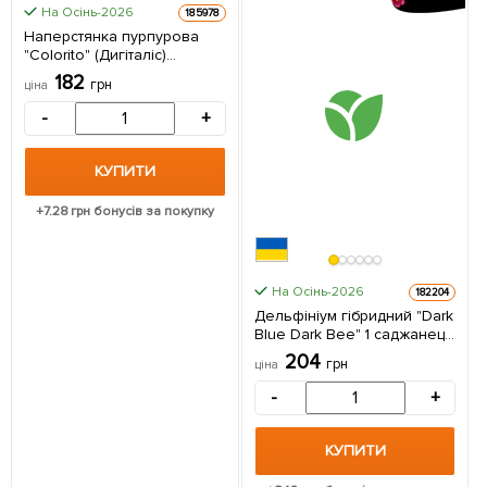
На Осінь-2026
185978
Наперстянка пурпурова
"Colorito" (Дигіталіс)
(Кореневище) 1 саджанець
182
грн
ціна
в упаковці
-
+
КУПИТИ
+
7.28
грн бонусів за покупку
На Осінь-2026
182204
Дельфініум гібридний "Dark
Blue Dark Bee" 1 саджанець
в упаковці
204
грн
ціна
-
+
КУПИТИ