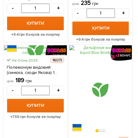
(тихоокеанський) 1
235
грн
ціна
саджанець в упаковці
-
+
-
+
КУПИТИ
КУПИТИ
+
9.4
грн бонусів за покупку
+
9.4
грн бонусів за покупку
На Осінь-2026
192272
Полемоніум видовий
(синюха, сходи Якова) 1
однорічний саджанець в
189
грн
ціна
упаковці
-
+
КУПИТИ
+
7.56
грн бонусів за покупку