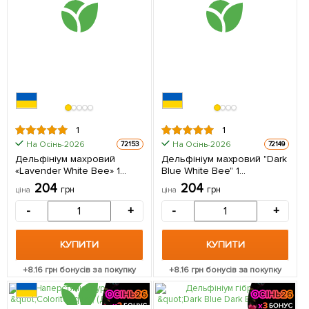
1
1
На Осінь-2026
На Осінь-2026
72153
72149
Дельфініум махровий
Дельфініум махровий "Dark
«Lavender White Bee» 1
Blue White Bee" 1
саджанець в упаковці
саджанець в упаковці
204
204
грн
грн
ціна
ціна
-
+
-
+
КУПИТИ
КУПИТИ
+
8.16
грн бонусів за покупку
+
8.16
грн бонусів за покупку