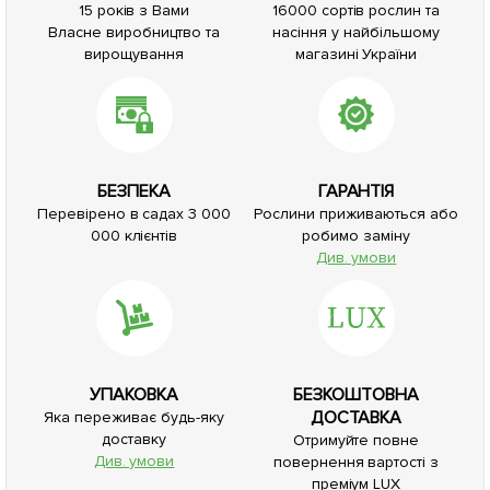
15 років з Вами
16000 сортів рослин та
Власне виробництво та
насіння у найбільшому
вирощування
магазині України
БЕЗПЕКА
ГАРАНТІЯ
Перевірено в садах 3 000
Рослини приживаються або
000 клієнтів
робимо заміну
Див. умови
УПАКОВКА
БЕЗКОШТОВНА
ДОСТАВКА
Яка переживає будь-яку
доставку
Отримуйте повне
Див. умови
повернення вартості з
преміум LUX