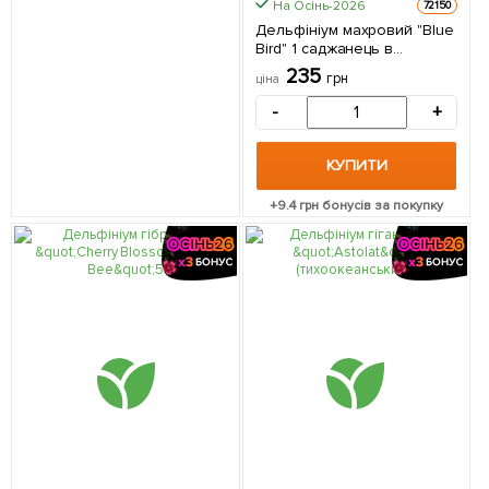
На Осінь-2026
72150
Дельфініум махровий "Blue
Bird" 1 саджанець в
упаковці
235
грн
ціна
-
+
КУПИТИ
+
9.4
грн бонусів за покупку