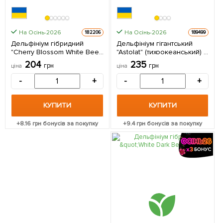
На Осінь-2026
На Осінь-2026
182206
189499
Дельфініум гібридний
Дельфініум гігантський
"Cherry Blossom White Bee"
"Astolat" (тихоокеанський) 1
1 саджанець в упаковці
саджанець в упаковці
204
235
грн
грн
ціна
ціна
-
+
-
+
КУПИТИ
КУПИТИ
+
8.16
грн бонусів за покупку
+
9.4
грн бонусів за покупку