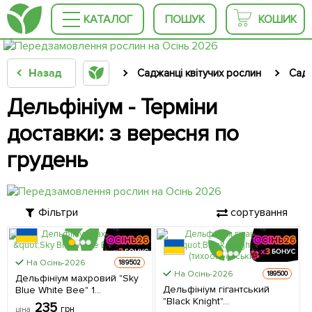
КАТАЛОГ
ПОШУК
КОШИК
Назад
Саджанці квітучих рослин
Садо
Дельфініум - Терміни
доставки: з вересня по
грудень
Фільтри
сортування
На Осінь-2026
189502
На Осінь-2026
189500
Дельфініум махровий "Sky
Дельфініум гігантський
Blue White Bee" 1
"Black Knight"
саджанець в упаковці
235
грн
ціна