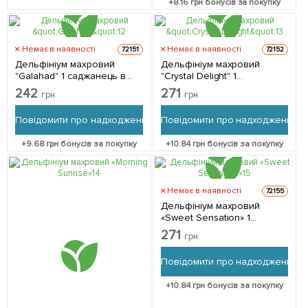
+
8.16
грн бонусів за покупку
Немає в наявності
Немає в наявності
72151
72152
Дельфініум махровий
Дельфініум махровий
"Galahad" 1 саджанець в
"Crystal Delight" 1
упаковці
саджанець в упаковці
242
271
грн
грн
Повідомити про надходження
Повідомити про надходження
+
9.68
грн бонусів за покупку
+
10.84
грн бонусів за покупку
Немає в наявності
72155
Дельфініум махровий
«Sweet Sensation» 1
саджанець в упаковці
271
грн
Повідомити про надходження
+
10.84
грн бонусів за покупку