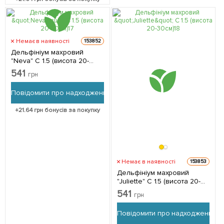
Немає в наявності
153852
Дельфініум махровий
"Neva" C 1.5 (висота 20-
30см) 1 саджанець в
541
грн
упаковці
Повідомити про надходження
+
21.64
грн бонусів за покупку
Немає в наявності
153853
Дельфініум махровий
"Juliette" C 1.5 (висота 20-
30см) 1 саджанець в
541
грн
упаковці
Повідомити про надходження