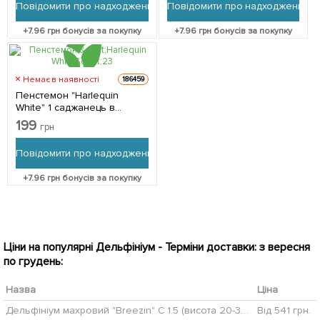
Повідомити про надходження
Повідомити про надходження
+
7.96
грн бонусів за покупку
+
7.96
грн бонусів за покупку
Немає в наявності
186459
Пенстемон "Harlequin
White" 1 саджанець в
упаковці
199
грн
Повідомити про надходження
+
7.96
грн бонусів за покупку
Ціни на популярні Дельфініум - Терміни доставки: з вересня
по грудень:
Назва
Ціна
Дельфініум махровий "Breezin" C 1.5 (висота 20-30см)
Від 541 грн.