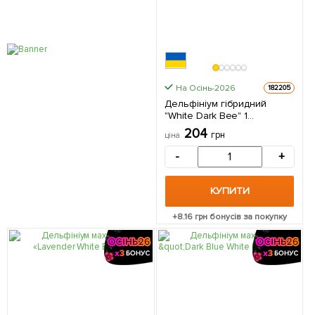
На Осінь-2026
182205
Дельфініум гібридний
"White Dark Bee" 1
саджанець в упаковці
204
грн
ціна
-
+
КУПИТИ
+
8.16
грн бонусів за покупку