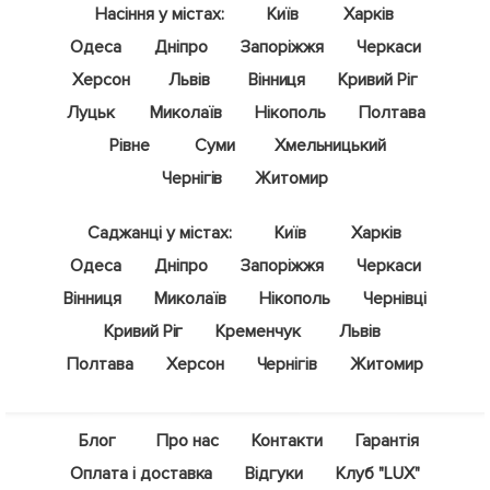
Насіння у містах:
Київ
Харків
Одеса
Дніпро
Запоріжжя
Черкаси
Херсон
Львів
Вінниця
Кривий Ріг
Луцьк
Миколаїв
Нікополь
Полтава
Рівне
Суми
Хмельницький
Чернігів
Житомир
Саджанці у містах:
Київ
Харків
Одеса
Дніпро
Запоріжжя
Черкаси
Вінниця
Миколаїв
Нікополь
Чернівці
Кривий Ріг
Кременчук
Львів
Полтава
Херсон
Чернігів
Житомир
Блог
Про нас
Контакти
Гарантія
Оплата і доставка
Відгуки
Клуб "LUX"