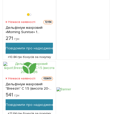
Немає в наявності
72154
Дельфініум махровий
«Morning Sunrise» 1
саджанець в упаковці
271
грн
Повідомити про надходження
+
10.84
грн бонусів за покупку
Немає в наявності
153851
Дельфініум махровий
"Breezin" C 1.5 (висота 20-
30см) 1 саджанець в
541
грн
упаковці
Повідомити про надходження
+
21.64
грн бонусів за покупку