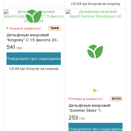
+
21.64
грн бонусів за покупку
Немає в наявності
156408
Дельфініум махровий
"Kingsley" C 1.5 (висота 20-
30см) 1 саджанець в
541
грн
упаковці
Повідомити про надходження
+
21.64
грн бонусів за покупку
Немає в наявності
182529
Дельфініум махровий
"Summer Skies" 1
саджанець в упаковці
253
грн
Повідомити про надходження