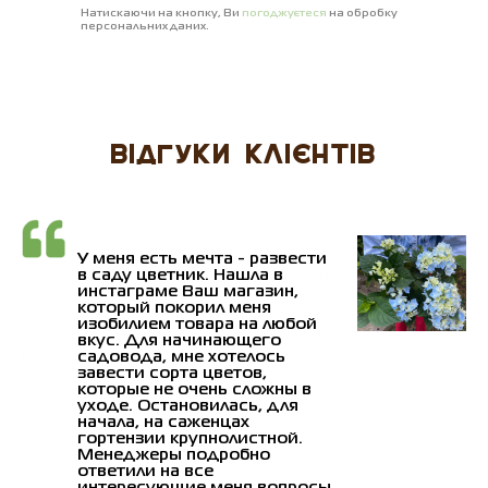
Натискаючи на кнопку, Ви
погоджуєтеся
на обробку
персональних даних.
ВІДГУКИ КЛІЄНТІВ
и,
У меня есть мечта - развести
в саду цветник. Нашла в
инстаграме Ваш магазин,
который покорил меня
изобилием товара на любой
вкус. Для начинающего
садовода, мне хотелось
завести сорта цветов,
которые не очень сложны в
уходе. Остановилась, для
начала, на саженцах
О
гортензии крупнолистной.
Менеджеры подробно
ответили на все