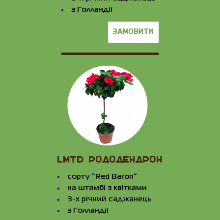
з Голландії
замовити
LMTD РОДОДЕНДРОН
сорту “Red Baron”
на штамбі з квітками
3-х річний саджанець
з Голландії