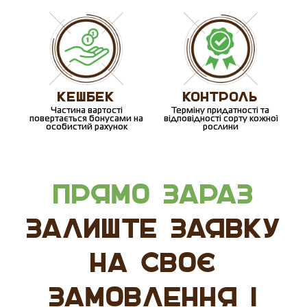
КЕШБЕК
КОНТРОЛЬ
Частина вартості
Терміну придатності та
повертається бонусами на
відповідності сорту кожної
особистий рахунок
рослини
ПРЯМО ЗАРАЗ
ЗАЛИШТЕ ЗАЯВКУ
НА СВОЄ
ЗАМОВЛЕННЯ І