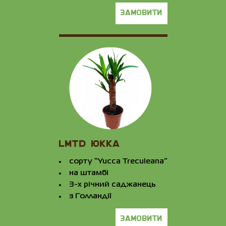
замовити
LMTD ЮККА
сорту “Yucca Treculeana”
на штамбі
3-х річний саджанець
з Голландії
замовити