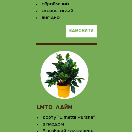
оброблений
скоростиглий
вигідно
замовити
LMTD ЛАЙМ
сорту “Limetta Pursha”
з плодом
3-х річний саджанець