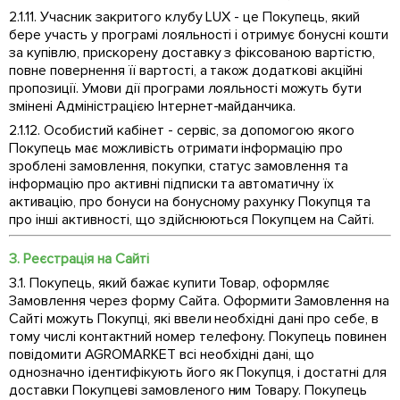
2.1.11. Учасник закритого клубу LUX - це Покупець, який
бере участь у програмі лояльності і отримує бонусні кошти
за купівлю, прискорену доставку з фіксованою вартістю,
повне повернення її вартості, а також додаткові акційні
пропозиції. Умови дії програми лояльності можуть бути
змінені Адміністрацією Інтернет-майданчика.
2.1.12. Особистий кабінет - сервіс, за допомогою якого
Покупець має можливість отримати інформацію про
зроблені замовлення, покупки, статус замовлення та
інформацію про активні підписки та автоматичну їх
активацію, про бонуси на бонусному рахунку Покупця та
про інші активності, що здійснюються Покупцем на Сайті.
3. Реєстрація на Сайті
3.1. Покупець, який бажає купити Товар, оформляє
Замовлення через форму Сайта. Оформити Замовлення на
Сайті можуть Покупці, які ввели необхідні дані про себе, в
тому числі контактний номер телефону. Покупець повинен
повідомити AGROMARKET всі необхідні дані, що
однозначно ідентифікують його як Покупця, і достатні для
доставки Покупцеві замовленого ним Товару. Покупець