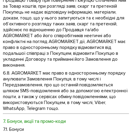
Продавцю товару при поверненні Покупцю сплачених ним
за Товар коштів, при розгляді заяв, скарг та претензій
Покупець не надає відповідну інформацію, матеріали,
докази, тощо, що у нього запитуються та є необхідні для
об’єктивного розгляду таких заяв, скарг та претензій,
здійснює по відношенню до Продавця та/або
AGROMARKET або його співробітників неетичні або
конфліктні на погляд AGROMARKET дії, AGROMARKET має
право в односторонньому порядку відмовитися від
подальшої співпраці з Покупцем, відмовити Покупцю в
укладенні Договору та прийманні його Замовлення до
виконання.
6.8. AGROMARKET має право в односторонньому порядку
анулювати Замовлення Покупця, в тому числі і
Передзамовлення, про що останній повідомляється
шляхом SMS-повідомлення або за допомогою електронної
пошти, а також у сервісах обміну повідомленнями, що
використовуються Покупцем, в тому числі, Viber,
WhatsApp, Telegram тощо.
7. Бонуси, акції та промо-коди
7.1. Бонуси