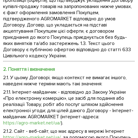
пропозиції (оферти), що підтверджує укладення Договору
купівлі-продажу товарів на запропонованих нижче умовах,
є факт оформлення замовлення Покупцем,
підтвердженого AGROMARKET відповідно до умов
Договору. Договір, що укладається на підставі
акцептування Покупцем цієї оферти, є договором
приєднання до якого Покупець приєднується без будь-
яких винятків та/або застережень. 1.3. Текст цього
Договору є публічною офертою відповідно до статті 633
Цивільного кодексу України.
2. Поняття і визначення
2.1. У цьому Договорі, якщо контекст не вимагає іншого,
наведені нижче терміни мають такі значення:
2.1.1. Інтернет-майданчик - відповідно до Закону України
«Про електронну комерцію», це засіб для подання або
реалізації Товару, робіт або послуг шляхом здійснення
електронної угоди; для цілей даного Договору - Інтернет-
майданчик AGROMARKET (інтернет-адреса:
https://agro-market.net/ua/
).
2.1.2. Сайт - веб-сайт, що має адресу в мережі Інтернет
https://agro-market.net/ua/
, за допомогою якого Покупець