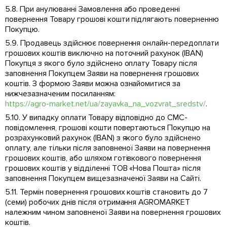
5.8. При анулюванні Замовлення або проведенні
повернення Товару грошові кошти підлягають поверненню
Покупцю.
5.9. Продавець здійснює повернення онлайн-передоплати
грошових коштів виключно на поточний рахунок (IBAN)
Покупця з якого було здійснено оплату Товару після
заповнення Покупцем Заяви на повернення грошових
коштів. З формою Заяви можна ознайомитися за
нижчезазначеним посиланням:
https://agro-market.net/ua/zayavka_na_vozvrat_sredstv/
.
5.10. У випадку оплати Товару відповідно до СМС-
повідомлення, грошові кошти повертаються Покупцю на
розрахунковий рахунок (IBAN) з якого було здійснено
оплату, але тільки після заповненої Заяви на повернення
грошових коштів, або шляхом готівкового повернення
грошових коштів у відділенні ТОВ «Нова Пошта» після
заповнення Покупцем вищезазначеної Заяви на Сайті.
5.11. Термін повернення грошових коштів становить до 7
(семи) робочих днів після отримання AGROMARKET
належним чином заповненої Заяви на повернення грошових
коштів.