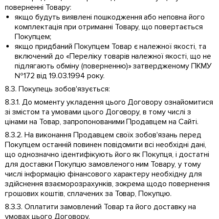
поверненні Товару:
якщо будуть виявлені пошкодження або неповна його
комплектація при отриманні Товару, що повертається
Покупцем;
якщо придбаний Покупцем Товар є належної якості, та
включений до «Переліку товарів належної якості, що не
підлягають обміну (поверненню)» затвердженому ПКМУ
№172 від 19.03.1994 року.
8.3. Покупець зобов'язується:
8.3.1. До моменту укладення цього Договору ознайомитися
зі змістом та умовами цього Договору, в тому числі з
цінами на Товар, запропонованими Продавцем на Сайті.
8.3.2. На виконання Продавцем своїх зобов'язань перед
Покупцем останній повинен повідомити всі необхідні дані,
що однозначно ідентифікують його як Покупця, і достатні
для доставки Покупцю замовленого ним Товару, у тому
числі інформацію фінансового характеру необхідну для
здійснення взаєморозрахунків, зокрема щодо повернення
грошових коштів, сплачених за Товар, Покупцю.
8.3.3. Оплатити замовлений Товар та його доставку на
умовах цього Договору.