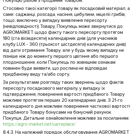
Покупцю разом з проданим Товаром.
Стосовно такої категорії товару як посадковий матеріал, а
саме: саджанці, розсада, насіння, цибулини, міцелії грибів,
тощо, виключно у випадку виявлення пересорту
(невідповідності) Товару, Покупець може звернутися до
AGROMARKET щодо факту такого пересорту протягом
180 (ста вісімдесяти) календарних днів (для учасників
клубу LUX - 360 (трьохсот шістдесяти) календарних днів)
від дати отримання Товару, але у будь якому випадку не
пізніше ніж до моменту першого цвітіння або першого
плодоношення, коли Покупець по зовнішнім ознакам
повинен буде виявити, що рослина не відповідає
придбаному виду та/або сорту.
За результатами розгляду таких звернень щодо фактів
пересорту посадкового матеріалу, у випадку їх
підтвердження, повернення вартості придбаного Товару
можливе протягом перших 20 календарних днів. З 21-го
календарного дня можливе повернення часткової вартості
придбаного Товару бонусами на бонусний рахунок
Покупця. Детальне ознайомлення можливе за посиланням:
https://agro-market.net/ua/replace/
8.4.3. На належний порядок обслуговування AGROMARKET