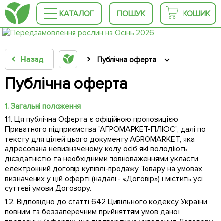
КАТАЛОГ
ПОШУК
КОШИК
Назад
Публічна оферта
Публічна оферта
1. Загальні положення
1.1. Ця публічна Оферта є офіційною пропозицією
Приватного підприємства "АГРОМАРКЕТ-ПЛЮС", далі по
тексту для цілей цього документу AGROMARKET, яка
адресована невизначеному колу осіб які володіють
дієздатністю та необхідними повноваженнями укласти
електронний договір купівлі-продажу Товару на умовах,
визначених у цій оферті (надалі - «Договір») і містить усі
суттєві умови Договору.
1.2. Відповідно до статті 642 Цивільного кодексу України
повним та беззаперечним прийняттям умов даної