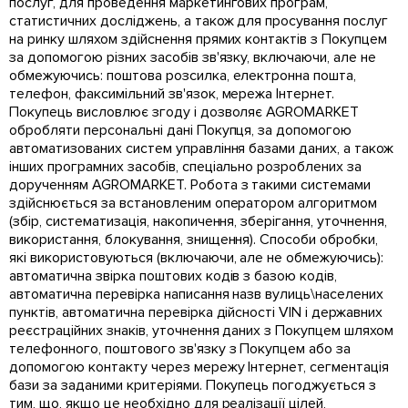
послуг, для проведення маркетингових програм,
статистичних досліджень, а також для просування послуг
на ринку шляхом здійснення прямих контактів з Покупцем
за допомогою різних засобів зв'язку, включаючи, але не
обмежуючись: поштова розсилка, електронна пошта,
телефон, факсимільний зв'язок, мережа Інтернет.
Покупець висловлює згоду і дозволяє AGROMARKET
обробляти персональні дані Покупця, за допомогою
автоматизованих систем управління базами даних, а також
інших програмних засобів, спеціально розроблених за
дорученням AGROMARKET. Робота з такими системами
здійснюється за встановленим оператором алгоритмом
(збір, систематизація, накопичення, зберігання, уточнення,
використання, блокування, знищення). Способи обробки,
які використовуються (включаючи, але не обмежуючись):
автоматична звірка поштових кодів з базою кодів,
автоматична перевірка написання назв вулиць\населених
пунктів, автоматична перевірка дійсності VIN і державних
реєстраційних знаків, уточнення даних з Покупцем шляхом
телефонного, поштового зв'язку з Покупцем або за
допомогою контакту через мережу Інтернет, сегментація
бази за заданими критеріями. Покупець погоджується з
тим, що, якщо це необхідно для реалізації цілей,