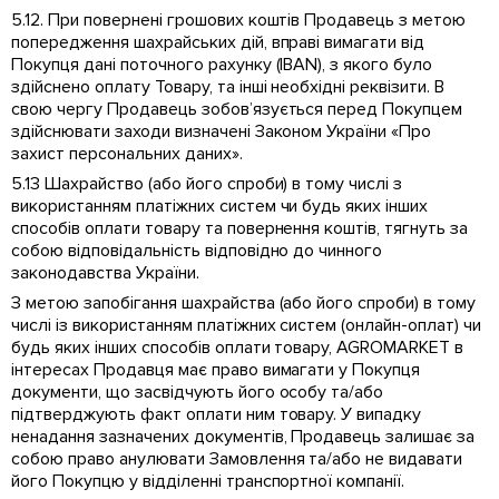
5.12. При повернені грошових коштів Продавець з метою
попередження шахрайських дій, вправі вимагати від
Покупця дані поточного рахунку (IBAN), з якого було
здійснено оплату Товару, та інші необхідні реквізити. В
свою чергу Продавець зобов’язується перед Покупцем
здійснювати заходи визначені Законом України «Про
захист персональних даних».
5.13 Шахрайство (або його спроби) в тому числі з
використанням платіжних систем чи будь яких інших
способів оплати товару та повернення коштів, тягнуть за
собою відповідальність відповідно до чинного
законодавства України.
З метою запобігання шахрайства (або його спроби) в тому
числі із використанням платіжних систем (онлайн-оплат) чи
будь яких інших способів оплати товару, AGROMARKET в
інтересах Продавця має право вимагати у Покупця
документи, що засвідчують його особу та/або
підтверджують факт оплати ним товару. У випадку
ненадання зазначених документів, Продавець залишає за
собою право анулювати Замовлення та/або не видавати
його Покупцю у відділенні транспортної компанії.