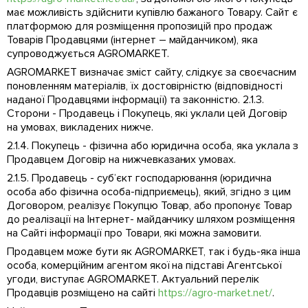
має можливість здійснити купівлю бажаного Товару. Сайт є
платформою для розміщення пропозицій про продаж
Товарів Продавцями (інтернет – майданчиком), яка
супроводжується AGROMARKET.
AGROMARKET визначає зміст сайту, слідкує за своєчасним
поновленням матеріалів, їх достовірністю (відповідності
наданої Продавцями інформації) та законністю. 2.1.3.
Сторони - Продавець і Покупець, які уклали цей Договір
на умовах, викладених нижче.
2.1.4. Покупець - фізична або юридична особа, яка уклала з
Продавцем Договір на нижчевказаних умовах.
2.1.5. Продавець - суб’єкт господарювання (юридична
особа або фізична особа-підприємець), який, згідно з цим
Договором, реалізує Покупцю Товар, або пропонує Товар
до реалізації на Інтернет- майданчику шляхом розміщення
на Сайті інформації про Товари, які можна замовити.
Продавцем може бути як AGROMARKET, так і будь-яка інша
особа, комерційним агентом якої на підставі Агентської
угоди, виступає AGROMARKET. Актуальний перелік
Продавців розміщено на сайті
https://agro-market.net/
.