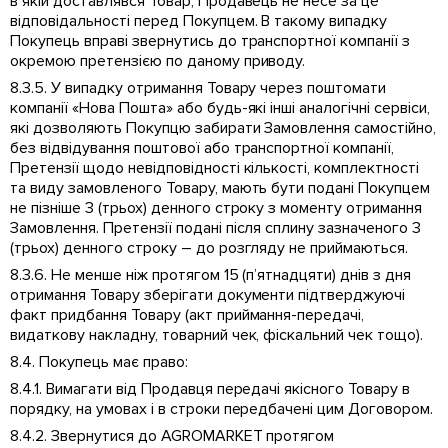
в якій доставлявся Товар, Продавець не несе за це
відповідальності перед Покупцем. В такому випадку
Покупець вправі звернутись до транспортної компанії з
окремою претензією по даному приводу.
8.3.5. У випадку отримання Товару через поштомати
компанії «Нова Пошта» або будь-які інші аналогічні сервіси,
які дозволяють Покупцю забирати Замовлення самостійно,
без відвідування поштової або транспортної компанії,
Претензії щодо невідповідності кількості, комплектності
та виду замовленого Товару, мають бути подані Покупцем
не пізніше 3 (трьох) денного строку з моменту отримання
Замовлення. Претензії подані після сплину зазначеного 3
(трьох) денного строку – до розгляду не приймаються.
8.3.6. Не менше ніж протягом 15 (п’ятнадцяти) днів з дня
отримання Товару зберігати документи підтверджуючі
факт придбання Товару (акт приймання-передачі,
видаткову накладну, товарний чек, фіскальний чек тощо).
8.4. Покупець має право:
8.4.1. Вимагати від Продавця передачі якісного Товару в
порядку, на умовах і в строки передбачені цим Договором.
8.4.2. Звернутися до AGROMARKET протягом