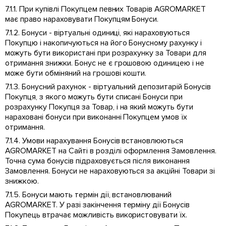
7.1.1. При купівлі Покупцем певних Товарів AGROMARKET
має право нараховувати Покупцям Бонуси.
7.1.2. Бонуси - віртуальні одиниці, які нараховуються
Покупцю і накопичуються на його Бонусному рахунку і
можуть бути використані при розрахунку за Товари для
отримання знижки. Бонус не є грошовою одиницею і не
може бути обміняний на грошові кошти.
7.1.3. Бонусний рахунок - віртуальний депозитарій Бонусів
Покупця, з якого можуть бути списані Бонуси при
розрахунку Покупця за Товар, і на який можуть бути
нараховані бонуси при виконанні Покупцем умов їх
отримання.
7.1.4. Умови нарахування Бонусів встановлюються
AGROMARKET на Сайті в розділі оформлення Замовлення.
Точна сума бонусів підраховується після виконання
Замовлення. Бонуси не нараховуються за акційні Товари зі
знижкою.
7.1.5. Бонуси мають термін дії, встановлюваний
AGROMARKET. У разі закінчення терміну дії Бонусів
Покупець втрачає можливість використовувати їх.