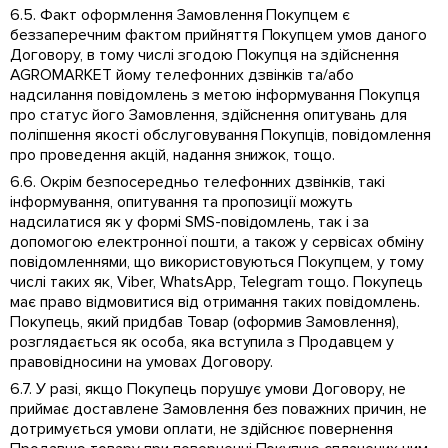
6.5. Факт оформлення Замовлення Покупцем є
беззаперечним фактом прийняття Покупцем умов даного
Договору, в тому числі згодою Покупця на здійснення
AGROMARKET йому телефонних дзвінків та/або
надсилання повідомлень з метою інформування Покупця
про статус його Замовлення, здійснення опитувань для
поліпшення якості обслуговування Покупців, повідомлення
про проведення акцій, надання знижок, тощо.
6.6. Окрім безпосередньо телефонних дзвінків, такі
інформування, опитування та пропозиції можуть
надсилатися як у формі SMS-повідомлень, так і за
допомогою електронної пошти, а також у сервісах обміну
повідомленнями, що використовуються Покупцем, у тому
числі таких як, Viber, WhatsApp, Telegram тощо. Покупець
має право відмовитися від отримання таких повідомлень.
Покупець, який придбав Товар (оформив Замовлення),
розглядається як особа, яка вступила з Продавцем у
правовідносини на умовах Договору.
6.7. У разі, якщо Покупець порушує умови Договору, не
приймає доставлене Замовлення без поважних причин, не
дотримується умови оплати, не здійснює повернення