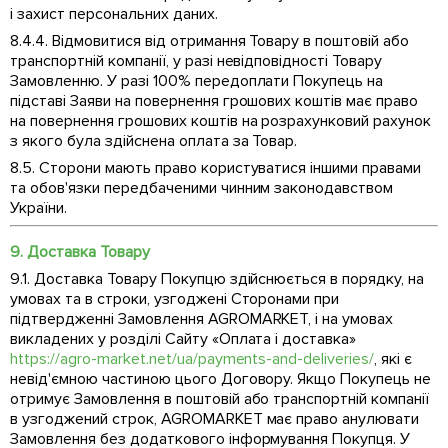
і захист персональних даних.
8.4.4. Відмовитися від отримання Товару в поштовій або
транспортній компанії, у разі невідповідності Товару
Замовленню. У разі 100% передоплати Покупець на
підставі Заяви на повернення грошових коштів має право
на повернення грошових коштів на розрахунковий рахунок
з якого була здійснена оплата за Товар.
8.5. Сторони мають право користуватися іншими правами
та обов'язки передбаченими чинним законодавством
України.
9. Доставка Товару
9.1. Доставка Товару Покупцю здійснюється в порядку, на
умовах та в строки, узгоджені Сторонами при
підтвердженні Замовлення AGROMARKET, і на умовах
викладених у розділі Сайту «Оплата і доставка»
https://agro-market.net/ua/payments-and-deliveries/
, які є
невід'ємною частиною цього Договору. Якщо Покупець не
отримує Замовлення в поштовій або транспортній компанії
в узгоджений строк, AGROMARKET має право анулювати
Замовлення без додаткового інформування Покупця. У