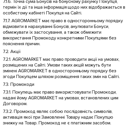
7.1.6. Точна сума Бонусів на бонусному рахунку Покупця,
термін їх дії та інша інформація щодо них відображається в
особистому кабінеті Покупця на Сайті.
7.1.7. AGROMARKET має право в односторонньому порядку
відмовити в нарахуванні Бонусів, анулювати Бонуси,
обмежувати їх застосування, а також обмежити
використання Промокоду конкретними Покупцями без
пояснення причин.
7.2. Акції
7.2.1. AGROMARKET має право проводити акції на умовах,
розміщених на Сайті. Умови таких акцій можуть бути
змінені AGROMARKET в односторонньому порядку без
згоди Покупцем шляхом розміщення таких змін на Сайті.
7.3. Промокоди
7.3.1. Покупець має право використовувати Промокоди,
надані йому AGROMARKET на умовах, встановлених цим
Договором.
7.3.2. Промокод являє собою послідовність символів,
активація якої при Замовленні Товару надає Покупцю
знижку на Товар. Промокод не є платіжним засобом.