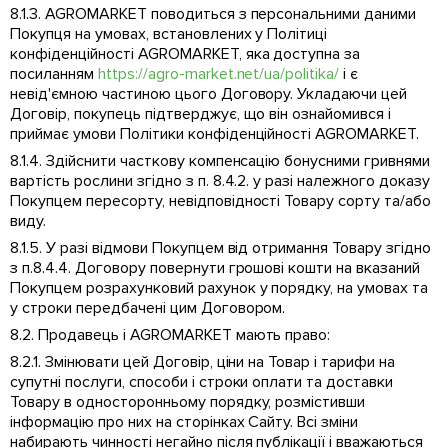
8.1.3. AGROMARKET поводиться з персональними даними
Покупця на умовах, встановлених у Політиці
конфіденційності AGROMARKET, яка доступна за
посиланням
https://agro-market.net/ua/politika/
і є
невід'ємною частиною цього Договору. Укладаючи цей
Договір, покупець підтверджує, що він ознайомився і
приймає умови Політики конфіденційності AGROMARKET.
8.1.4. Здійснити часткову компенсацію бонусними гривнями
вартість рослини згідно з п. 8.4.2. у разі належного доказу
Покупцем пересорту, невідповідності Товару сорту та/або
виду.
8.1.5. У разі відмови Покупцем від отримання Товару згідно
з п.8.4.4. Договору повернути грошові кошти на вказаний
Покупцем розрахунковий рахунок у порядку, на умовах та
у строки передбачені цим Договором.
8.2. Продавець і AGROMARKET мають право:
8.2.1. Змінювати цей Договір, ціни на Товар і тарифи на
супутні послуги, способи і строки оплати та доставки
Товару в односторонньому порядку, розмістивши
інформацію про них на сторінках Сайту. Всі зміни
набирають чинності негайно після публікації і вважаються