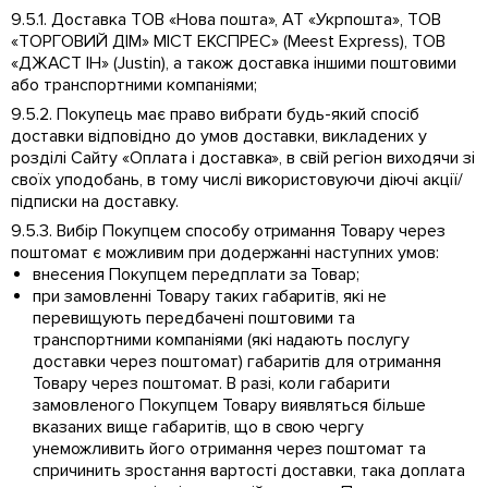
9.5.1. Доставка ТОВ «Нова пошта», АТ «Укрпошта», ТОВ
«ТОРГОВИЙ ДІМ» МІСТ ЕКСПРЕС» (Meest Express), ТОВ
«ДЖАСТ ІН» (Justin), а також доставка іншими поштовими
або транспортними компаніями;
9.5.2. Покупець має право вибрати будь-який спосіб
доставки відповідно до умов доставки, викладених у
розділі Сайту «Оплата і доставка», в свій регіон виходячи зі
своїх уподобань, в тому числі використовуючи діючі акції/
підписки на доставку.
9.5.3. Вибір Покупцем способу отримання Товару через
поштомат є можливим при додержанні наступних умов:
внесения Покупцем передплати за Товар;
при замовленні Товару таких габаритів, які не
перевищують передбачені поштовими та
транспортними компаніями (які надають послугу
доставки через поштомат) габаритів для отримання
Товару через поштомат. В разі, коли габарити
замовленого Покупцем Товару виявляться більше
вказаних вище габаритів, що в свою чергу
унеможливить його отримання через поштомат та
спричинить зростання вартості доставки, така доплата