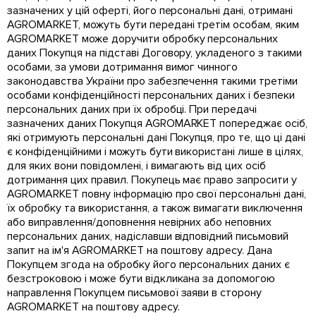
зазначених у цій оферті, його персональні дані, отримані
AGROMARKET, можуть бути передані третім особам, яким
AGROMARKET може доручити обробку персональних
даних Покупця на підставі Договору, укладеного з такими
особами, за умови дотримання вимог чинного
законодавства України про забезпечення такими третіми
особами конфіденційності персональних даних і безпеки
персональних даних при їх обробці. При передачі
зазначених даних Покупця AGROMARKET попереджає осіб,
які отримують персональні дані Покупця, про те, що ці дані
є конфіденційними і можуть бути використані лише в цілях,
для яких вони повідомлені, і вимагають від цих осіб
дотримання цих правил. Покупець має право запросити у
AGROMARKET повну інформацію про свої персональні дані,
їх обробку та використання, а також вимагати виключення
або виправлення/доповнення невірних або неповних
персональних даних, надіславши відповідний письмовий
запит на ім'я AGROMARKET на поштову адресу. Дана
Покупцем згода на обробку його персональних даних є
безстроковою і може бути відкликана за допомогою
направлення Покупцем письмової заяви в сторону
AGROMARKET на поштову адресу.