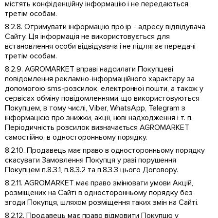
містять конфіденційну інформацію і не передаються
третім особам.
8.2.8. Отримувати інформацію про ip - адресу відвідувача
Сайту. Ця інформація не використовується для
встановлення особи відвідувача і не підлягає передачі
третім особам.
8.2.9. AGROMARKET вправі надсилати Покупцеві
повідомлення рекламно-інформаційного характеру за
допомогою sms-розсилок, електронної пошти, а також у
сервісах обміну повідомленнями, що використовуються
Покупцем, в тому числі, Viber, WhatsApp, Telegram з
інформацією про знижки, акції, нові надходження і т. п.
Періодичність розсилок визначається AGROMARKET
самостійно, в односторонньому порядку.
8.2.10. Продавець має право в односторонньому порядку
скасувати Замовлення Покупця у разі порушення
Покупцем п.8.3.1, п.8.3.2 та п.8.3.3 цього Договору.
8.2.11. AGROMARKET має право змінювати умови Акцій,
розміщених на Сайті в односторонньому порядку без
згоди Покупця, шляхом розміщення таких змін на Сайті.
8.2.12. Продавець має право відмовити Покупцю у