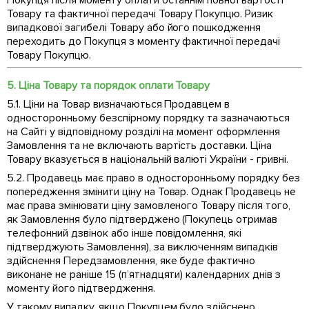
Покупця після моменту оплати останнім повної вартості
Товару та фактичної передачі Товару Покупцю. Ризик
випадкової загибелі Товару або його пошкодження
переходить до Покупця з моменту фактичної передачі
Товару Покупцю.
5. Ціна Товару та порядок оплати Товару
5.1. Ціни на Товар визначаються Продавцем в
односторонньому безспірному порядку та зазначаються
на Сайті у відповідному розділі на момент оформлення
Замовлення та не включають вартість доставки. Ціна
Товару вказується в національній валюті України - гривні.
5.2. Продавець має право в односторонньому порядку без
попередження змінити ціну на Товар. Однак Продавець не
має права змінювати ціну замовленого Товару після того,
як Замовлення було підтверджено (Покупець отримав
телефонний дзвінок або інше повідомлення, які
підтверджують Замовлення), за виключенням випадків
здійснення Передзамовлення, яке буде фактично
виконане не раніше 15 (п’ятнадцяти) календарних днів з
моменту його підтвердження.
У такому випадку, якщо Покупцем було здійснено