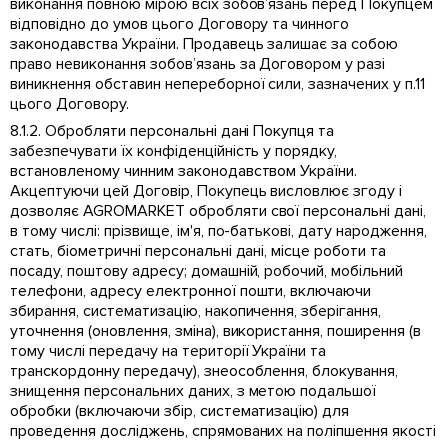
виконання повною мірою всіх зобов’язань перед Покупцем
відповідно до умов цього Договору та чинного
законодавства України. Продавець залишає за собою
право невиконання зобов’язань за Договором у разі
виникнення обставин непереборної сили, зазначених у п.11
цього Договору.
8.1.2. Обробляти персональні дані Покупця та
забезпечувати їх конфіденційність у порядку,
встановленому чинним законодавством України.
Акцептуючи цей Договір, Покупець висловлює згоду і
дозволяє AGROMARKET обробляти свої персональні дані,
в тому числі: прізвище, ім'я, по-батькові, дату народження,
стать, біометричні персональні дані, місце роботи та
посаду, поштову адресу; домашній, робочий, мобільний
телефони, адресу електронної пошти, включаючи
збирання, систематизацію, накопичення, зберігання,
уточнення (оновлення, зміна), використання, поширення (в
тому числі передачу на території України та
транскордонну передачу), знеособлення, блокування,
знищення персональних даних, з метою подальшої
обробки (включаючи збір, систематизацію) для
проведення досліджень, спрямованих на поліпшення якості