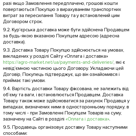
разі якщо Замовлення передплачено, грошові кошти
повертаються Покупцю з вирахуванням транспортних
витрат за пересилання Товару та у встановлений цим
Договором строк.
9.2. Кур'єрська доставка може бути здійснена Продавцем
за будь-якою вказаною Покупцем адресою (адресна
доставка).
9.3. Доставка Товару Покупцю здійснюється на умовах,
викладених у розділі Сайту «Оплата і доставка»
https://agro-market.net/ua/payments-and-deliveries/
, які є
невід'ємною частиною цього Договору. Укладаючи цей
Договір, Покупець підтверджує, що він ознайомився і
приймає такі умови.
9.4. Вартість доставки Товару фіксована, не залежить від
об’єму та ваги, і встановлюється Продавцем. Доставка
Товару також може здійснюватися за рахунок Продавця у
випадках, визначених ними в односторонньому порядку, в
тому числі - при Замовленні Покупцем Товарів на суму,
зазначену на Сайті в розділі
«Оплата і доставка»
.
9.5. Продавець організовує доставку Товару наступними
способами: