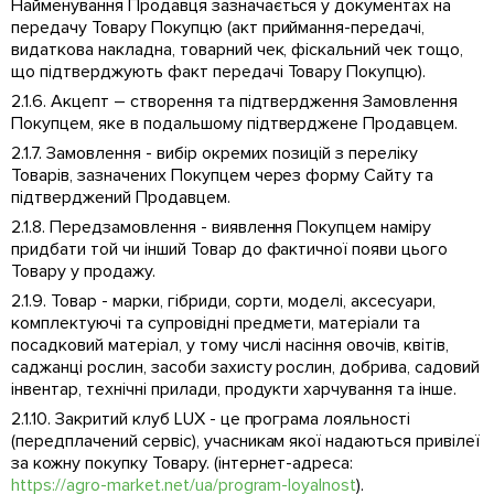
Найменування Продавця зазначається у документах на
передачу Товару Покупцю (акт приймання-передачі,
видаткова накладна, товарний чек, фіскальний чек тощо,
що підтверджують факт передачі Товару Покупцю).
2.1.6. Акцепт – створення та підтвердження Замовлення
Покупцем, яке в подальшому підтверджене Продавцем.
2.1.7. Замовлення - вибір окремих позицій з переліку
Товарів, зазначених Покупцем через форму Сайту та
підтверджений Продавцем.
2.1.8. Передзамовлення - виявлення Покупцем наміру
придбати той чи інший Товар до фактичної появи цього
Товару у продажу.
2.1.9. Товар - марки, гібриди, сорти, моделі, аксесуари,
комплектуючі та супровідні предмети, матеріали та
посадковий матеріал, у тому числі насіння овочів, квітів,
саджанці рослин, засоби захисту рослин, добрива, садовий
інвентар, технічні прилади, продукти харчування та інше.
2.1.10. Закритий клуб LUX - це програма лояльності
(передплачений сервіс), учасникам якої надаються привілеї
за кожну покупку Товару. (інтернет-адреса:
https://agro-market.net/ua/program-loyalnost
).