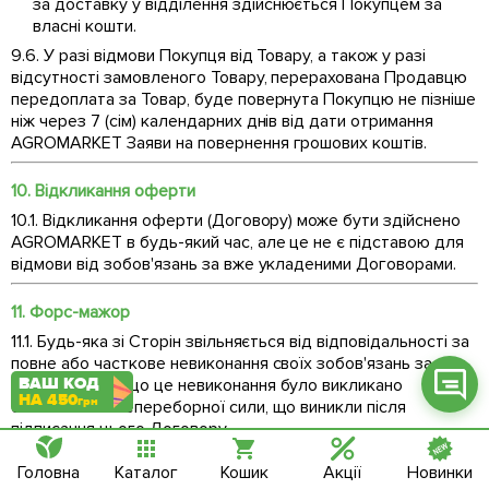
за доставку у відділення здійснюється Покупцем за
власні кошти.
9.6. У разі відмови Покупця від Товару, а також у разі
відсутності замовленого Товару, перерахована Продавцю
передоплата за Товар, буде повернута Покупцю не пізніше
ніж через 7 (сім) календарних днів від дати отримання
Фейсбук
AGROMARKET Заяви на повернення грошових коштів.
Телеграм
10. Відкликання оферти
Вайбер
10.1. Відкликання оферти (Договору) може бути здійснено
AGROMARKET в будь-який час, але це не є підставою для
Інстаграм
відмови від зобов'язань за вже укладеними Договорами.
Онлайн чат
11. Форс-мажор
11.1. Будь-яка зі Сторін звільняється від відповідальності за
повне або часткове невиконання своїх зобов'язань за цим
ВАШ КОД
Договором, якщо це невиконання було викликано
НА 450
грн
обставинами непереборної сили, що виникли після
підписання цього Договору.
11.2. «Обставини непереборної сили» означають
Головна
Каталог
Кошик
Акції
Новинки
надзвичайні події або обставини, які така Сторона не могла