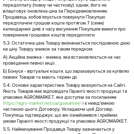
передоплату (повну чи часткову), однак, його не
влаштовує оновлена ціна за Передзамовленням,
Продавець зобов’язується повернути Покупцю
передплачені грошові кошти протягом 7 (семи)
календарних днів з часу висунення Покупцем вимоги про
повернення грошових коштів передоплати.
5.3. Остаточна ціна Товару визначається послідовною дією
на ціну Товару знижок за таким порядком:
А) Акційна знижка - знижка, яка встановлюється на час
проведення певної акції.
Б) Бонуси - віртуальні кошти, що зараховуються за купівлю
певних Товарів та мають термін дії.
5.4. Основні характеристики Товару вказуються на Сайті.
Якість Товарів має відповідати Гарантії якості продукції та
упаковки AGROMARKET, яка доступна за посиланням
https://agro-market.net/ua/guarantee/
і є невід'ємною
частиною цього Договору. Укладаючи цей Договір,
Покупець підтверджує, що він ознайомився і приймає
умови Гарантії якості продукції та упаковки AGROMARKET.
5.5. Найменування Продавця Товару зазначається у