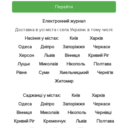
Перейти
Електронний журнал
Доставка в усі міста і села України, в тому числі:
Насіння у містах:
Київ
Харків
Одеса
Дніпро
Запоріжжя
Черкаси
Херсон
Львів
Вінниця
Кривий Ріг
Луцьк
Миколаїв
Нікополь
Полтава
Рівне
Суми
Хмельницький
Чернігів
Житомир
Саджанці у містах:
Київ
Харків
Одеса
Дніпро
Запоріжжя
Черкаси
Вінниця
Миколаїв
Нікополь
Чернівці
Кривий Ріг
Кременчук
Львів
Полтава