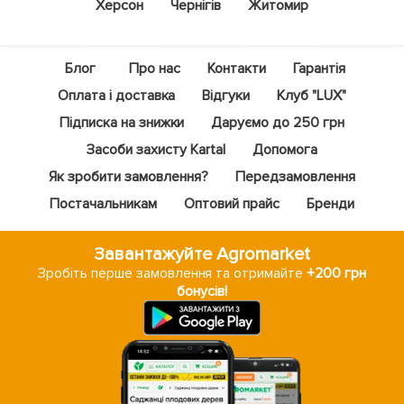
Херсон
Чернігів
Житомир
Блог
Про нас
Контакти
Гарантія
Оплата і доставка
Відгуки
Клуб "LUX"
Підписка на знижки
Даруємо до 250 грн
Засоби захисту Kartal
Допомога
Як зробити замовлення?
Передзамовлення
Постачальникам
Оптовий прайс
Бренди
Завантажуйте Agromarket
Зробіть перше замовлення та отримайте
+200 грн
бонусів!