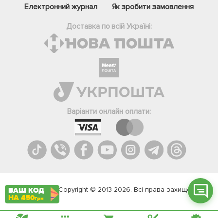
Електронний журнал
Як зробити замовлення
Доставка по всій Україні:
Фейсбук
Телеграм
Варіанти онлайн оплати:
Вайбер
Інстаграм
Онлайн чат
Agromarket.Copyright © 2013-2026. Всі права захищені
ВАШ КОД
НА 450
грн