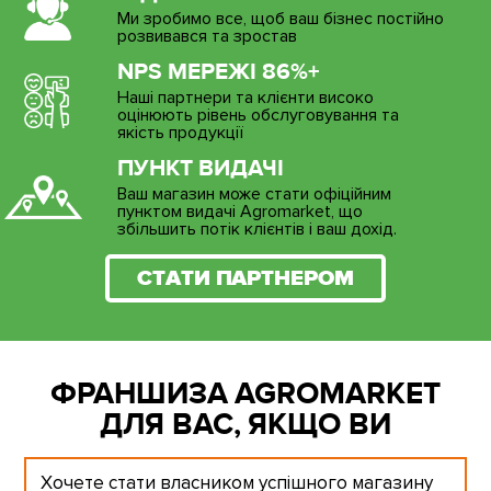
Ми зробимо все, щоб ваш бізнес постійно
розвивався та зростав
NPS МЕРЕЖІ 86%+
Наші партнери та клієнти високо
оцінюють рівень обслуговування та
якість продукції
ПУНКТ ВИДАЧІ
Ваш магазин може стати офіційним
пунктом видачі Agromarket, що
збільшить потік клієнтів і ваш дохід.
СТАТИ ПАРТНЕРОМ
ФРАНШИЗА AGROMARKET
ДЛЯ ВАС, ЯКЩО ВИ
Хочете стати власником успішного магазину