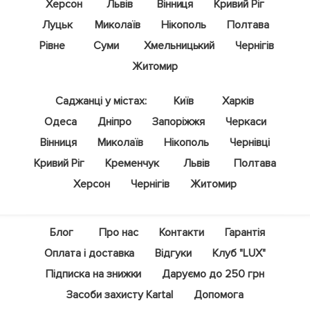
Херсон
Львів
Вінниця
Кривий Ріг
Луцьк
Миколаїв
Нікополь
Полтава
Рівне
Суми
Хмельницький
Чернігів
Житомир
Саджанці у містах:
Київ
Харків
Одеса
Дніпро
Запоріжжя
Черкаси
Вінниця
Миколаїв
Нікополь
Чернівці
Кривий Ріг
Кременчук
Львів
Полтава
Херсон
Чернігів
Житомир
Блог
Про нас
Контакти
Гарантія
Оплата і доставка
Відгуки
Клуб "LUX"
Підписка на знижки
Даруємо до 250 грн
Засоби захисту Kartal
Допомога