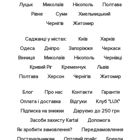
Луцьк
Миколаїв
Нікополь
Полтава
Рівне
Суми
Хмельницький
Чернігів
Житомир
Саджанці у містах:
Київ
Харків
Одеса
Дніпро
Запоріжжя
Черкаси
Вінниця
Миколаїв
Нікополь
Чернівці
Кривий Ріг
Кременчук
Львів
Полтава
Херсон
Чернігів
Житомир
Блог
Про нас
Контакти
Гарантія
Оплата і доставка
Відгуки
Клуб "LUX"
Підписка на знижки
Даруємо до 250 грн
Засоби захисту Kartal
Допомога
Як зробити замовлення?
Передзамовлення
Постачальникам
Оптовий прайс
Бренди