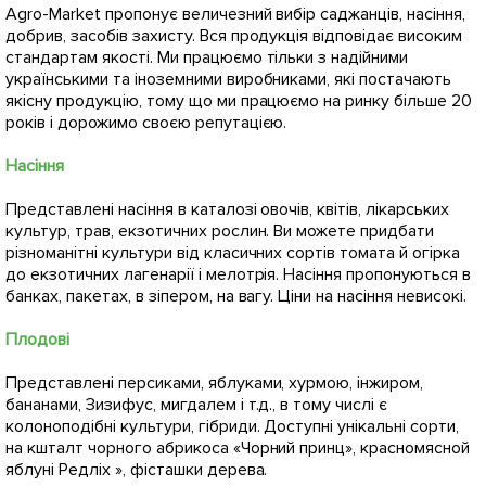
Agro-Market пропонує величезний вибір саджанців, насіння,
добрив, засобів захисту. Вся продукція відповідає високим
стандартам якості. Ми працюємо тільки з надійними
українськими та іноземними виробниками, які постачають
якісну продукцію, тому що ми працюємо на ринку більше 20
років і дорожимо своєю репутацією.
Насіння
Представлені насіння в каталозі овочів, квітів, лікарських
культур, трав, екзотичних рослин. Ви можете придбати
різноманітні культури від класичних сортів томата й огірка
до екзотичних лагенарії і мелотрія. Насіння пропонуються в
банках, пакетах, в зіпером, на вагу. Ціни на насіння невисокі.
Плодові
Представлені персиками, яблуками, хурмою, інжиром,
бананами, Зизифус, мигдалем і т.д., в тому числі є
колоноподібні культури, гібриди. Доступні унікальні сорти,
на кшталт чорного абрикоса «Чорний принц», красномясной
яблуні Редліх », фісташки дерева.