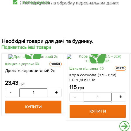
Я
погоджуюся
на обробку персональних даних
Необхідні товари для дачі та будинку.
Подивитись інші товари
Швидка відправка
188511
Швидка відправка
63276
Дренаж керамзитовий 2л
Кора соснова (3.5 - 6см)
СЕРЕДНЯ 10л
23.43
грн
115
грн
-
+
-
+
КУПИТИ
КУПИТИ