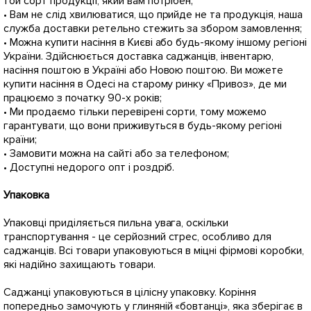
той сорт продукції, який вам потрібен;
• Вам не слід хвилюватися, що прийде не та продукція, наша
служба доставки ретельно стежить за збором замовлення;
• Можна купити насіння в Києві або будь-якому іншому регіоні
України. Здійснюється доставка саджанців, інвентарю,
насіння поштою в Україні або Новою поштою. Ви можете
купити насіння в Одесі на старому ринку «Привоз», де ми
працюємо з початку 90-х років;
• Ми продаємо тільки перевірені сорти, тому можемо
гарантувати, що вони приживуться в будь-якому регіоні
країни;
• Замовити можна на сайті або за телефоном;
• Доступні недорого опт і роздріб.
Упаковка
Упаковці приділяється пильна увага, оскільки
транспортування - це серйозний стрес, особливо для
саджанців. Всі товари упаковуються в міцні фірмові коробки,
які надійно захищають товари.
Саджанці упаковуються в цілісну упаковку. Коріння
попередньо замочують у глиняній «бовтанці», яка зберігає в