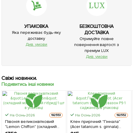
УПАКОВКА
БЕЗКОШТОВНА
ДОСТАВКА
Яка переживає будь-яку
доставку
Отримуйте повне
Див. умови
повернення вартості з
преміум LUX
Див. умови
Свіжі новинки.
Подивитись інші новинки
На Осінь-2026
На Осінь-2026
192553
192552
Півонія великоквітковий
Клен прирічний "Гіннала"
"Lemon Chiffon" (складний
(Acer tataricum s. ginnala)
міжвидовий гібрид) 1 шт в
вазон Р9 1 саджанець в