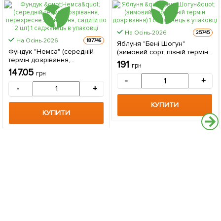
На Осінь-2026
25745
На Осінь-2026
187746
Яблуня "Бені Шогун"
Фундук "Немса" (середній
(зимовий сорт, пізній термін
термін дозрівання,
дозрівання) 1 саджанець в
191
грн
перехресне запилення,
упаковці
147.05
грн
садити по 2 шт) 1 саджанець
-
+
в упаковці
-
+
КУПИТИ
КУПИТИ