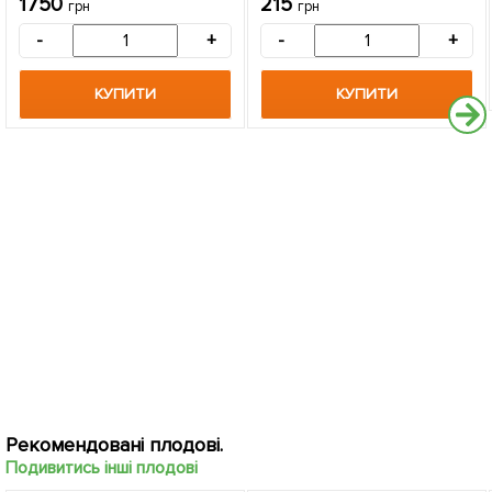
1750
215
грн
грн
упаковці
упаковці
-
+
-
+
КУПИТИ
КУПИТИ
Рекомендовані плодові.
Подивитись інші плодові