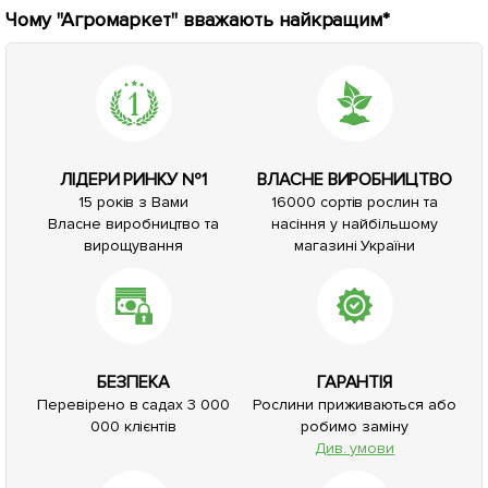
Чому "Агромаркет" вважають найкращим*
ЛІДЕРИ РИНКУ №1
ВЛАСНЕ ВИРОБНИЦТВО
15 років з Вами
16000 сортів рослин та
Власне виробництво та
насіння у найбільшому
вирощування
магазині України
БЕЗПЕКА
ГАРАНТІЯ
Перевірено в садах 3 000
Рослини приживаються або
000 клієнтів
робимо заміну
Див. умови