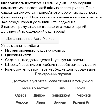
них вологість протягом 7 і більше днів. Потім коріння
поміщаються в пакет, який щільно паллетіруется. Гілка
саджанця фіксується дерев'яної опорою і укладається в
фірмовий короб. Порожнє місце заповнюється пінопластом.
Такі заходи гарантують цілісність саджанця.
З нашою продукцією ви швидко отримаєте гарний,
доглянутий, плодоносний сад і город!
Детальніше про Agro-Market
У нас можна придбати:
Насіння овочевих і садових культур
Цибулини квітів
Саджанці плодових дерев і культурних рослин
Широкий асортимент добрив і засобів захисту рослин
Різні супутні товари - все необхідне для городу і дачі!
Електронний журнал
Доставка в усі міста і села України, в тому числі:
Насіння у містах:
Київ
Харків
Одеса
Дніпро
Запоріжжя
Черкаси
Херсон
Львів
Вінниця
Кривий Ріг