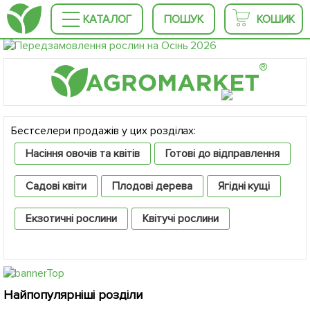
КАТАЛОГ
ПОШУК
КОШИК
®
Бестселери продажів у цих розділах:
Насіння овочів та квітів
Готові до відправлення
Садові квіти
Плодові дерева
Ягідні кущі
Екзотичні рослини
Квітучі рослини
Декоративні рослини
Хвойні дерева
Крупноміри
Найпопулярніші розділи