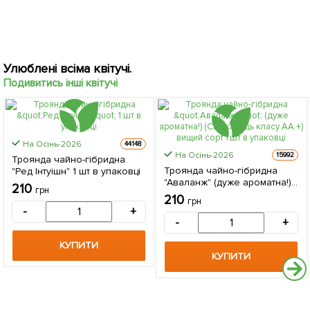
Улюблені всіма квітучі.
Подивитись інші квітучі
На Осінь-2026
44148
На Осінь-2026
15992
Троянда чайно-гібридна
Троянда чайно-гібридна
"Ред Інтуішн" 1 шт в упаковці
"Аваланж" (дуже ароматна!)
210
грн
(Саджанець класу АА +)
210
грн
вищий сорт 1 шт в упаковці
-
+
-
+
КУПИТИ
КУПИТИ