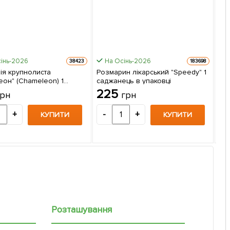
інь-2026
На Осінь-2026
38423
183698
ія крупнолиста
Розмарин лікарський "Speedy" 1
еон" (Chameleon) 1
саджанець в упаковці
Юкк
ець в упаковці
225
грн
грн
в у
9
+
-
+
КУПИТИ
КУПИТИ
-
Розташування