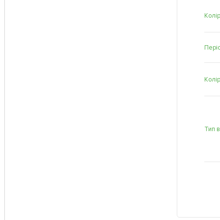
Колір
Періо
Колі
Тип 