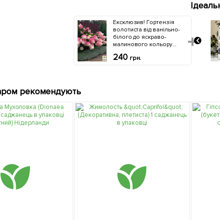
Ідеаль
Ексклюзив! Гортензія
Мінеральне
волотиста від ванільно-
добриво
білого до яскраво-
BIOHYPER
малинового кольору
EXTRA "Для
"Мерилін Монро" (Marilyn
гортензій"
240
193
грн.
грн.
Monroe) (преміальний,
(Біохайпер
рясно сорт)
Екстра) ТМ
"AGRO-X" 100г
аром рекомендують