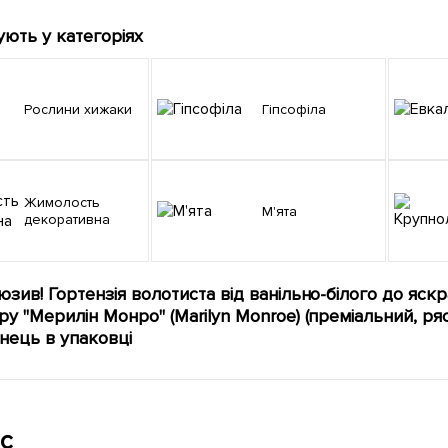
ують у категоріях
Рослини хижаки
Гіпсофіла
Жимолость
М'ята
декоративна
юзив! Гортензія волотиста від ванільно-білого до яс
у "Мерилін Монро" (Marilyn Monroe) (преміальний, ряс
нець в упаковці
с