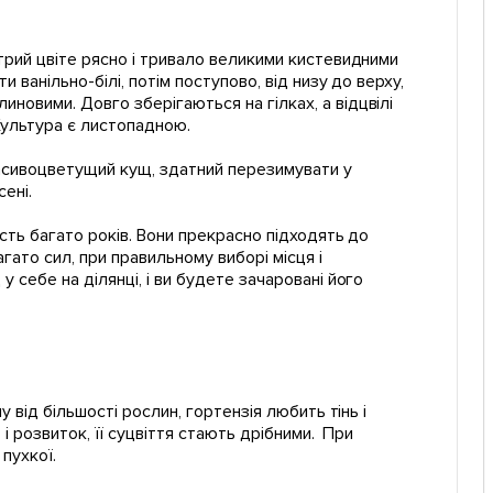
трий
цвіте рясно і тривало великими кистевидними
 ванільно-білі, потім поступово, від низу до верху,
новими. Довго зберігаються на гілках, а відцвілі
Культура є листопадною.
асивоцветущий кущ, здатний перезимувати у
сені.
сть багато років. Вони прекрасно підходять до
гато сил, при правильному виборі місця і
 себе на ділянці, і ви будете зачаровані його
 від більшості рослин, гортензія любить тінь і
 і розвиток, її суцвіття стають дрібними. При
 пухкої.