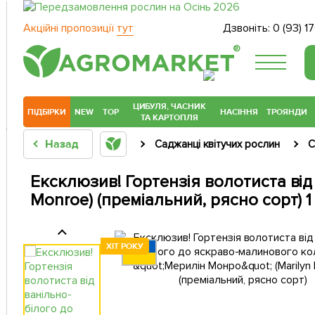
Акційні пропозиції
тут
Дзвоніть:
0 (93) 1
®
ЦИБУЛЯ, ЧАСНИК
ПІДБІРКИ
NEW
TOP
НАСІННЯ
ТРОЯНДИ
ТА КАРТОПЛЯ
Назад
Саджанці квітучих рослин
С
Ексклюзив! Гортензія волотиста ві
Monroe) (преміальний, рясно сорт) 
ХІТ РОКУ
ХІТ РОКУ
ХІТ РОКУ
ХІТ РОКУ
ХІТ РОКУ
ХІТ РОКУ