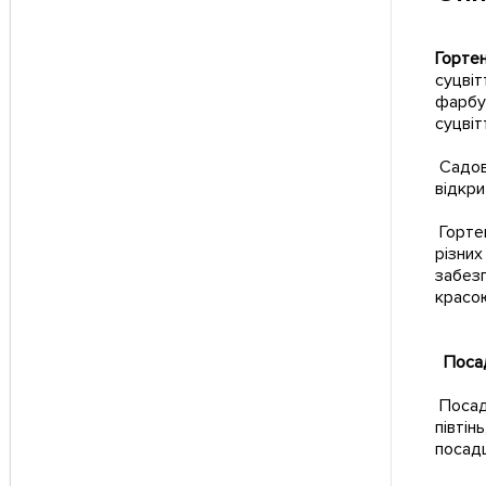
Гортен
суцвіт
фарбую
суцвіт
Садов
відкри
Гортен
різних
забезп
красо
Посад
Посадк
півтін
посадц