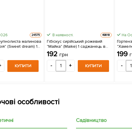
2026
В наявності.
На Ос
24575
49818
крупнолиста малинова
Гібіскус сирійський рожевий
Гортенз
ія" (Sweet dream) 1
"Майка" (Maike) 1 саджанець в
"Хамел
в упаковці
упаковці
саджан
192
199
грн
+
-
+
-
КУПИТИ
КУПИТИ
чові особливості
етичні
Садівництво