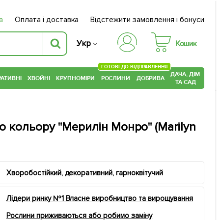
а
Оплата і доставка
Відстежити замовлення і бонуси
Укр
Кошик
ГОТОВІ ДО ВІДПРАВЛЕННЯ
ДАЧА, ДІМ
АТИВНІ
ХВОЙНІ
КРУПНОМІРИ
РОСЛИНИ
ДОБРИВА
ТА САД
о кольору "Мерилін Монро" (Marilyn
Хворобостійкий, декоративний, гарноквітучий
Лідери ринку №1 Власне виробництво та вирощування
Рослини приживаються або робимо заміну