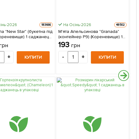
інь-2026
На Осінь-2026
183666
48502
ла "New Star" (букетна під
М'ята Апельсинова "Granada"
Евк
Кореневище) 1 саджанець
(контейнер Р9) (Кореневище) 1
в у
вці
саджанець в упаковці
193
2
грн
грн
+
-
+
-
КУПИТИ
КУПИТИ