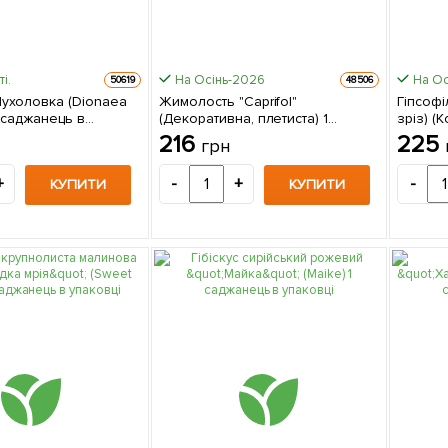
і.
На Осінь-2026
На Ос
50619
48506
ухоловка (Dionaea
Жимолость "Caprifol"
Гіпсофі
1 саджанець в
(Декоративна, плетиста) 1
зріз) (
імнатний) Нідерланди
саджанець в упаковці
в упако
216
225
грн
+
-
+
-
КУПИТИ
КУПИТИ