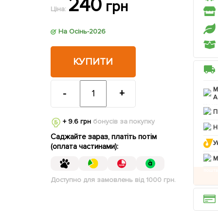
240
грн
Ціна:
На Осінь-2026
КУПИТИ
М
-
+
А
П
+ 9.6 грн
бонусів за покупку
Н
Саджайте зараз, платіть потім
У
(оплата частинами):
M
Доступно для замовлень від 1000 грн.