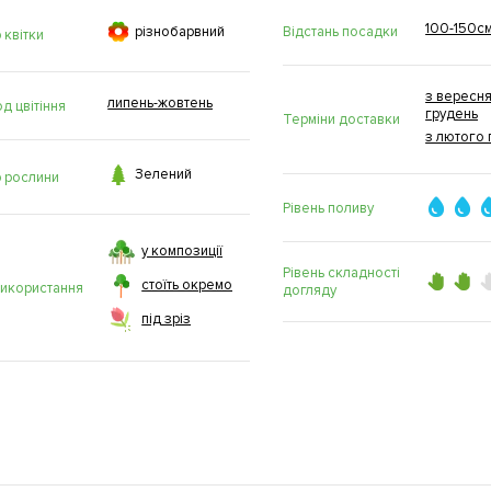
100-150с

Відстань посадки
рiзнобарвний
 квітки
з вересня
липень-жовтень
д цвітіння
грудень
Терміни доставки
з лютого 

Зелений
р рослини
Рівень поливу
у композиції
Рівень складності
стоїть окремо
використання
догляду
під зріз