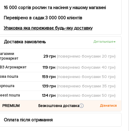
16 000 сортів рослин та насіння у нашому магазині
Перевірено в садах 3 000 000 клієнтів
Упаковка яка переживає будь-яку доставку
Доставка замовлень
Детальніше
→
агазини
29 грн
(повернемо
бонусами
20
грн)
громаркет
119 грн
(повернемо
бонусами
40
грн)
ВЗ Агромаркет
159 грн
(повернемо
бонусами
50
грн)
ова пошта
139 грн
(повернемо
бонусами
35
грн)
крпошта
134 грн
(повернемо
бонусами
50
грн)
eest пошта
PREMIUM
Безкоштовна доставка
Дізнатися
Оплата після отримання