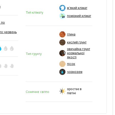
м
м'який клімат
Тип клімату
помірний клімат
 по
по червень
глина
кислий грунт
звичайна грунт
нормальної
Тип грунту
якості
пісок
чорнозем
зростає в
Сонячне світло
півтіні