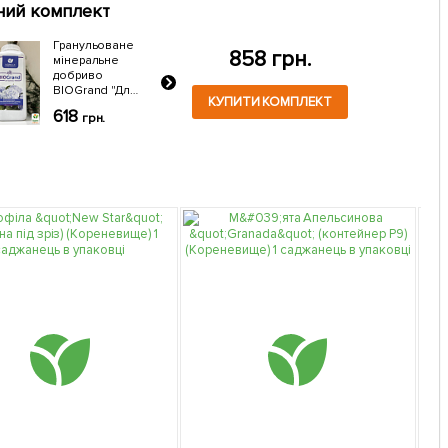
ний комплект
Гранульоване
858 грн.
мінеральне
добриво
BIOGrand "Для
КУПИТИ КОМПЛЕКТ
гортензій"
618
грн.
(БІОГранд) ТМ
"AGRO-X" 1кг