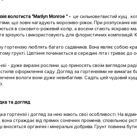
зія волотиста "Marilyn Monroe
" -
це сильноветвистий кущ , ко
тями, що зовні нагадують морозиво-ріжок. При розпусканні квіти
ться в соковито-рожевий колір, а восени стають яскраво-мали
тя зрізують і використовують для флористичних композицій. 
у гортензію люблять багато садівників. Вона являє собою кр
тому грунті. Цвітіння починається в середині літа і триває до о
зії - дуже виразні рослини, що приносять своїм виглядом раді
 стилів оформлення саду. Догляд за гортензіями не вимагає ба
еченні вологи вони дуже невибагливі. Садіть цей чудовий кущ у
ю.
ка та догляд
а гортензії і догляд за нею мають свої особливості. На відміну
ь, вона страждає від прямих сонячних променів, сповільнює ріст
і вносяться органічні і мінеральні добрива. Грунт повинна бути