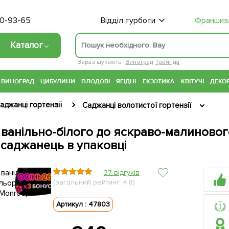
70-93-65
Відділ турботи
Франшиз
Каталог
Зараз шукають:
Виноград
Троянда
ВИНОГРАД
ЦИБУЛИНИ
ПЛОДОВІ
ЯГІДНІ
ЕКЗОТИКА
КВІТУЧІ
ДЕКОР
аджанці гортензії
Саджанці волотистої гортензії
д ванільно-білого до яскраво-малиновог
1 саджанець в упаковці
37 відгуків
(загальний рейтинг: 4.8)
Артикул : 47803