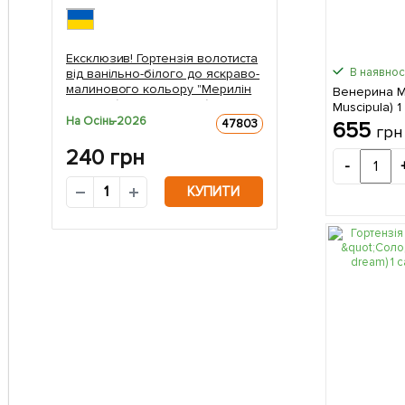
Ексклюзив! Гортензія волотиста
В наявност
від ванільно-білого до яскраво-
малинового кольору "Мерилін
Венерина М
Монро" (Marilyn Monroe)
Muscipula) 
(преміальний, рясно сорт) 1
На Осінь-2026
упаковці (к
47803
655
грн
саджанець в упаковці
240
грн
-
КУПИТИ