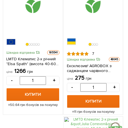
Швидка відправка
185541
7
LMTD Клематис 2-х річний
Швидка відправка
48045
"Elsa Spath" (висота 40-60
Ексклюзив! AGROBOX з
см) 1 саджанець в упаковці
1266
саджанцем чарівного
грн
ціна
Нідерланди
клематиса 1 шт в упаковці
275
грн
ціна
-
+
-
+
КУПИТИ
КУПИТИ
+
50.64
грн бонусів за покупку
+
11
грн бонусів за покупку