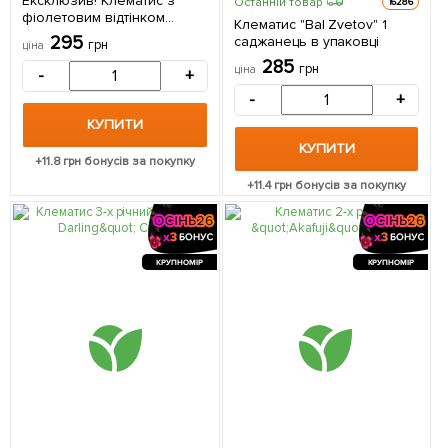
Ексклюзив! Клематис з
Останній товар
16286
фіолетовим відтінком
Клематис "Bal Zvetov" 1
"Б'янка" (Bianco)
295
саджанець в упаковці
грн
ціна
(великоквітковий сорт) 1
285
саджанець в упаковці
грн
ціна
-
+
-
+
КУПИТИ
КУПИТИ
+
11.8
грн бонусів за покупку
+
11.4
грн бонусів за покупку
КРУПНОМІР
КРУПНОМІР