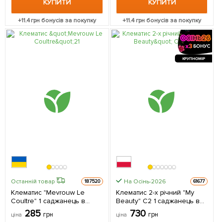
КУПИТИ
КУПИТИ
+
11.4
грн бонусів за покупку
+
11.4
грн бонусів за покупку
КРУПНОМІР
На Осінь-2026
Останній товар
187520
61677
Клематис "Mevrouw Le
Клематис 2-х річний "My
Coultre" 1 саджанець в
Beauty" С2 1 саджанець в
упаковці
упаковці
285
730
грн
грн
ціна
ціна