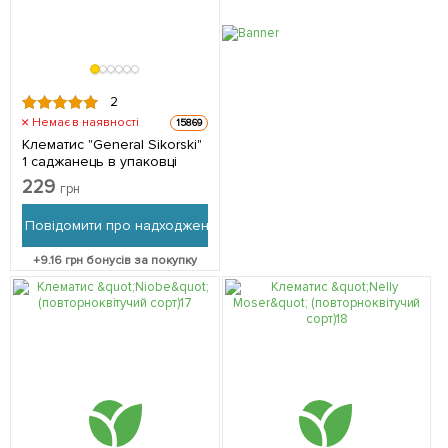
2
Немає в наявності
15869
Клематис "General Sikorski"
1 саджанець в упаковці
229
грн
Повідомити про надходження
+
9.16
грн бонусів за покупку