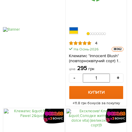
4
На Осінь-2026
38362
Клематис "Innocent Blush"
(повторноквітучий сорт) 1
саджанець в упаковці
295
грн
ціна
-
+
КУПИТИ
+
11.8
грн бонусів за покупку