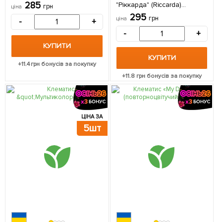
285
"Ріккарда" (Riccarda)
грн
ціна
(великоквітковий сорт) 1
295
грн
ціна
-
+
саджанець в упаковці
-
+
КУПИТИ
КУПИТИ
+
11.4
грн бонусів за покупку
+
11.8
грн бонусів за покупку
ЦІНА ЗА
5шт