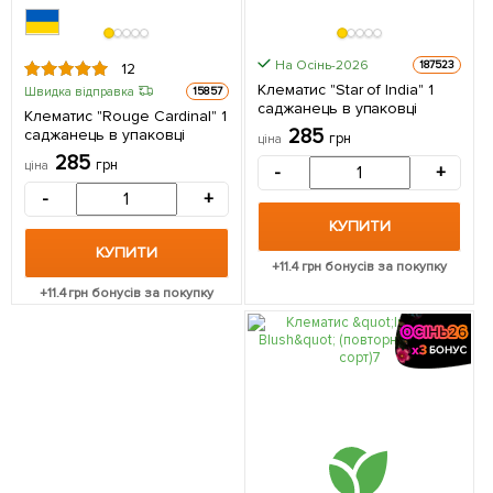
На Осінь-2026
187523
12
Клематис "Star of India" 1
Швидка відправка
15857
саджанець в упаковці
Клематис "Rouge Cardinal" 1
285
саджанець в упаковці
грн
ціна
285
грн
ціна
-
+
-
+
КУПИТИ
КУПИТИ
+
11.4
грн бонусів за покупку
+
11.4
грн бонусів за покупку