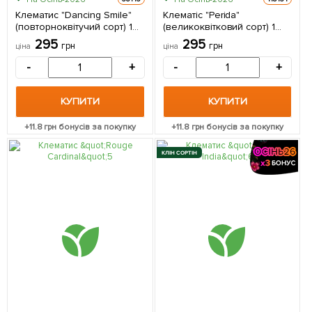
Клематис "Dancing Smile"
Клематіс "Perida"
(повторноквітучий сорт) 1
(великоквітковий сорт) 1
саджанець в упаковці
саджанець в упаковці
295
295
грн
грн
ціна
ціна
-
+
-
+
КУПИТИ
КУПИТИ
+
11.8
грн бонусів за покупку
+
11.8
грн бонусів за покупку
КЛІН СОРТІН