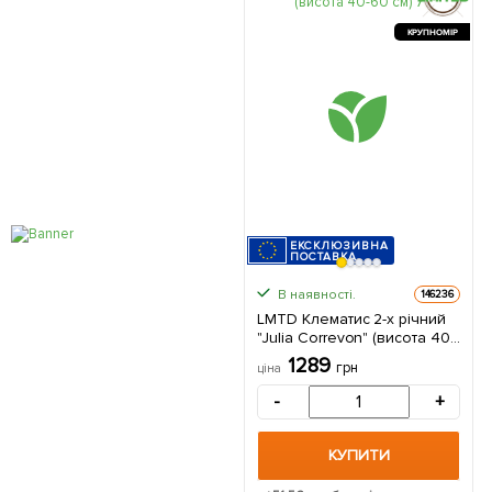
КРУПНОМІР
ЕКСКЛЮЗИВНА
ПОСТАВКА
В наявності.
146236
LMTD Клематис 2-х річний
"Julia Correvon" (висота 40-
60 см) з Нідерландів 1
1289
грн
ціна
саджанець в упаковці
-
+
КУПИТИ