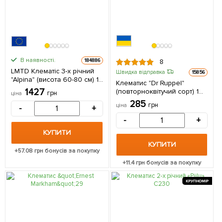
В наявності.
184886
8
LMTD Клематіс 3-х річний
Швидка відправка
15856
"Alpina" (висота 60-80 см) 1
Клематис "Dr Ruppel"
саджанець в упаковці
1427
(повторноквітучий сорт) 1
грн
ціна
Нідерланди
саджанець в упаковці
285
грн
ціна
-
+
-
+
КУПИТИ
КУПИТИ
+
57.08
грн бонусів за покупку
+
11.4
грн бонусів за покупку
КРУПНОМІР