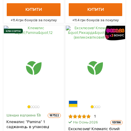
КУПИТИ
КУПИТИ
+
11.4
грн бонусів за покупку
+
11.4
грн бонусів за покупку
КЛІН СОРТІН
Швидка відправка
187522
1
Клематис "Pamina" 1
На Осінь-2026
103566
саджанець в упаковці
Ексклюзив! Клематіс білий