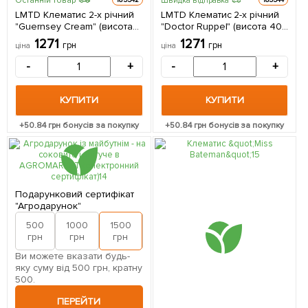
Останній товар
Швидка відправка
185542
185544
LMTD Клематис 2-х річний
LMTD Клематис 2-х річний
"Guernsey Cream" (висота
"Doctor Ruppel" (висота 40-
40-60 см) 1 саджанець в
60 см) 1 саджанець в
1271
1271
грн
грн
ціна
ціна
упаковці Нідерланди
упаковці Нідерланди
-
+
-
+
КУПИТИ
КУПИТИ
+
50.84
грн бонусів за покупку
+
50.84
грн бонусів за покупку
Подарунковий сертифікат
"Агродарунок"
500
1000
1500
2000
грн
грн
грн
грн
Ви можете вказати будь-
яку суму від 500 грн, кратну
500.
ПЕРЕЙТИ