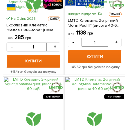
ЕКСКЛЮЗИВНА
ПОСТАВКА
Швидка відправка
145233
КРУПНОМІР
На Осінь-2026
103567
LMTD Клематис 2-х річний
Ексклюзив! Клематис
"John Paul II" (висота 40-60
"Белла Синьйора" (Bella
см) з Нідерландів 1
1138
грн
ціна
signora) (великоквітковий
саджанець в упаковці
285
грн
ціна
сорт) 1 саджанець в
-
+
упаковці
-
+
КУПИТИ
КУПИТИ
+
45.52
грн бонусів за покупку
+
11.4
грн бонусів за покупку
КРУПНОМІР
КРУПНОМІР