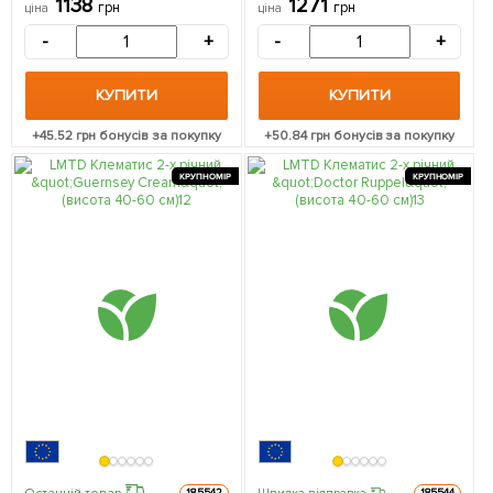
1138
1271
грн
грн
ціна
ціна
саджанець в упаковці
Нідерланди
-
+
-
+
КУПИТИ
КУПИТИ
+
45.52
грн бонусів за покупку
+
50.84
грн бонусів за покупку
КРУПНОМІР
КРУПНОМІР