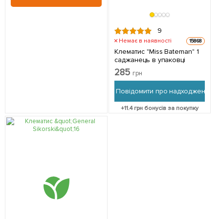
9
Немає в наявності
15868
Клематис "Miss Bateman" 1
саджанець в упаковці
285
грн
Повідомити про надходження
+
11.4
грн бонусів за покупку