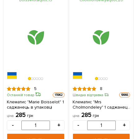
5
8
Останній товар
Швидка відправка
15962
19966
Клематис "Marie Boisselot" 1
Клематис "Mrs
саджанець в упаковці
Cholmondeley" 1 саджанець
в упаковці
285
285
грн
грн
ціна
ціна
-
+
-
+