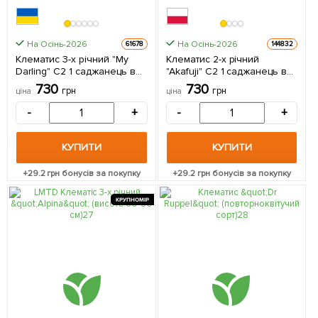
На Осінь-2026
На Осінь-2026
61678
144832
Клематис 3-х річний "My
Клематис 2-х річний
Darling" С2 1 саджанець в
"Akafuji" С2 1 саджанець в
упаковці
упаковці
730
730
грн
грн
ціна
ціна
-
+
-
+
КУПИТИ
КУПИТИ
+
29.2
грн бонусів за покупку
+
29.2
грн бонусів за покупку
КРУПНОМІР