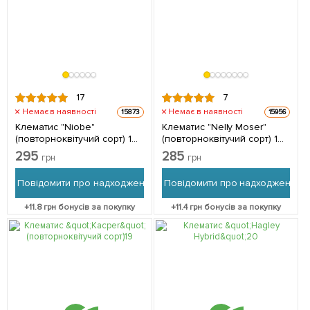
17
7
Немає в наявності
Немає в наявності
15873
15956
Клематис "Niobe"
Клематис "Nelly Moser"
(повторноквітучий сорт) 1
(повторноквітучий сорт) 1
саджанець в упаковці
саджанець в упаковці
295
285
грн
грн
Повідомити про надходження
Повідомити про надходження
+
11.8
грн бонусів за покупку
+
11.4
грн бонусів за покупку