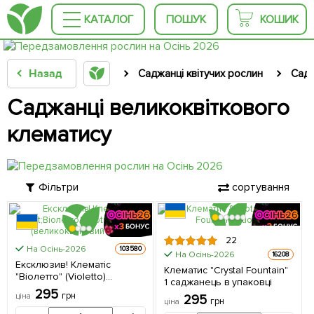
КАТАЛОГ
ПОШУК
КОШИК
Назад
Саджанці квітучих рослин
Садж
Саджанці великоквіткового
клематису
Фільтри
сортування
22
На Осінь-2026
103580
На Осінь-2026
16208
Ексклюзив! Клематіс
Клематис "Crystal Fountain"
"Віолетто" (Violetto)
1 саджанець в упаковці
(великоквітковий сорт) 1
295
грн
ціна
295
саджанець в упаковці
грн
ціна