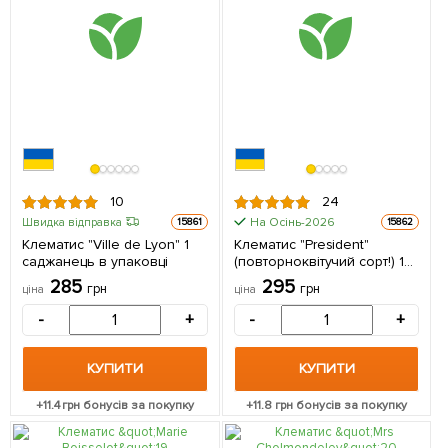
10
24
На Осінь-2026
Швидка відправка
15861
15862
Клематис "Ville de Lyon" 1
Клематис "President"
саджанець в упаковці
(повторноквітучий сорт!) 1
саджанець в упаковці
285
295
грн
грн
ціна
ціна
-
+
-
+
КУПИТИ
КУПИТИ
+
11.4
грн бонусів за покупку
+
11.8
грн бонусів за покупку