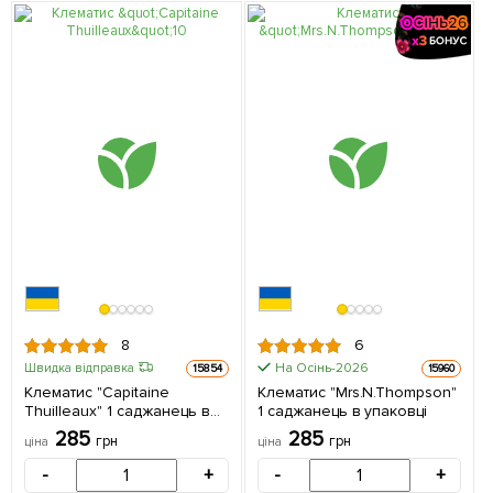
8
6
На Осінь-2026
Швидка відправка
15854
15960
Клематис "Capitaine
Клематис "Mrs.N.Thompson"
Thuilleaux" 1 саджанець в
1 саджанець в упаковці
упаковці
285
285
грн
грн
ціна
ціна
-
+
-
+