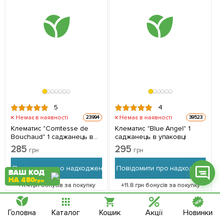
Фейсбук
Телеграм
Вайбер
5
4
Інстаграм
Немає в наявності
Немає в наявності
23994
39523
Клематис "Comtesse de
Клематис "Blue Angel" 1
Онлайн чат
Bouchaud" 1 саджанець в
саджанець в упаковці
упаковці
285
295
грн
грн
Повідомити про надходження
Повідомити про надходження
ВАШ КОД
НА 450
грн
+
11.4
грн бонусів за покупку
+
11.8
грн бонусів за покупку
Головна
Каталог
Кошик
Акції
Новинки