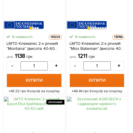
ЕКСКЛЮЗИВНА
ЕКСКЛЮЗИВНА
ПОСТАВКА
ПОСТАВКА
В наявності.
В наявності.
145234
179786
LMTD Клематис 2-х річний
LMTD Клематис 2-х річний
"Montana" (висота 40-60
"Miss Bateman" (висота 40-
см) з Нідерландів 1
60 см) з Нідерландів 1
1138
1211
грн
грн
ціна
ціна
саджанець в упаковці
саджанець в упаковці
-
+
-
+
КУПИТИ
КУПИТИ
+
45.52
грн бонусів за покупку
+
48.44
грн бонусів за покупку
КРУПНОМІР