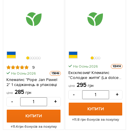
На Осінь-2026
103414
9
Ексклюзив! Клематис
На Осінь-2026
15849
"Солодке життя" (La dolce
Клематис "Pope Jan Pawel
vita) (великоквітковий сорт)
295
2" 1 саджанець в упаковці
грн
ціна
1 саджанець в упаковці
285
грн
ціна
-
+
-
+
КУПИТИ
КУПИТИ
+
11.8
грн бонусів за покупку
+
11.4
грн бонусів за покупку