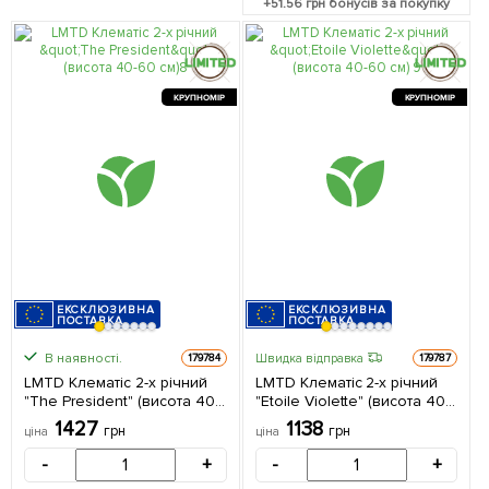
+
51.56
грн бонусів за покупку
КРУПНОМІР
КРУПНОМІР
ЕКСКЛЮЗИВНА
ЕКСКЛЮЗИВНА
ПОСТАВКА
ПОСТАВКА
В наявності.
Швидка відправка
179784
179787
LMTD Клематіс 2-х річний
LMTD Клематіс 2-х річний
"The President" (висота 40-
"Etoile Violette" (висота 40-
60 см) з Нідерландів 1
60 см) з Нідерландів 1
1427
1138
грн
грн
ціна
ціна
саджанець в упаковці
саджанець в упаковці
-
+
-
+