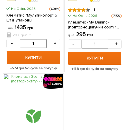
На Осінь-2026
62044
1
Клематис "Мультиколор" 5
На Осінь-2026
71776
шт в упаковці
Клематис «My Darling»
1435
(повторноцвітучий сорт) 1
грн
ціна
саджанець в упаковці
295
287
грн
грн/шт
ціна
-
+
-
+
КУПИТИ
КУПИТИ
+
57.4
грн бонусів за покупку
+
11.8
грн бонусів за покупку