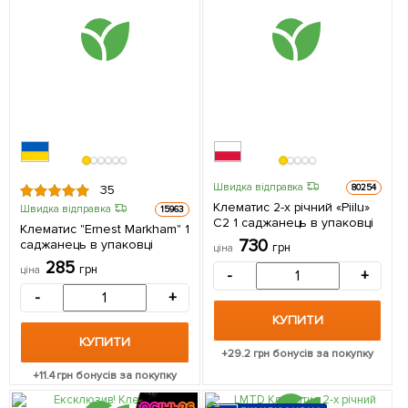
Швидка відправка
80254
35
Клематис 2-х річний «Piilu»
Швидка відправка
15963
С2 1 саджанець в упаковці
Клематис "Ernest Markham" 1
730
саджанець в упаковці
грн
ціна
285
грн
ціна
-
+
-
+
КУПИТИ
КУПИТИ
+
29.2
грн бонусів за покупку
+
11.4
грн бонусів за покупку