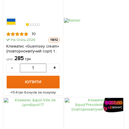
10
На Осінь-2026
15852
Клематис «Guernsey cream»
(повторноквітучий сорт) 1
саджанець в упаковці
285
грн
ціна
-
+
КУПИТИ
+
11.4
грн бонусів за покупку