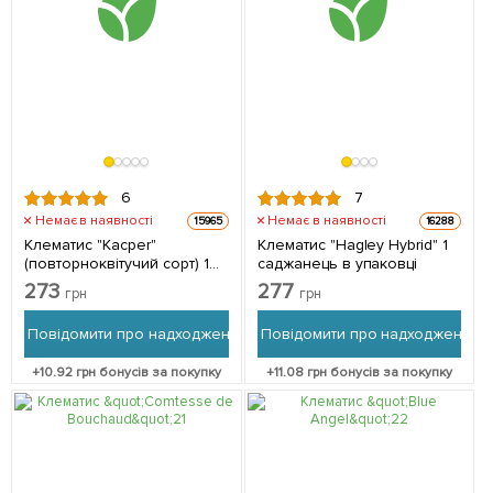
6
7
Немає в наявності
Немає в наявності
15965
16288
Клематис "Kаcper"
Клематис "Hagley Hybrid" 1
(повторноквітучий сорт) 1
саджанець в упаковці
саджанець в упаковці
273
277
грн
грн
Повідомити про надходження
Повідомити про надходження
+
10.92
грн бонусів за покупку
+
11.08
грн бонусів за покупку