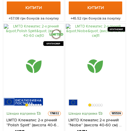
КУПИТИ
КУПИТИ
+
57.08
грн бонусів за покупку
+
45.52
грн бонусів за покупку
КРУПНОМІР
КРУПНОМІР
ЕКСКЛЮЗИВНА
ПОСТАВКА
Швидка відправка
Швидка відправка
179832
185539
LMTD Клематис 2-х річний
LMTD Клематис 2-х річний
"Polish Spirit" (висота 40-60
"Niobe" (висота 40-60 см) 1
см) з Нідерландів 1
саджанець в упаковці