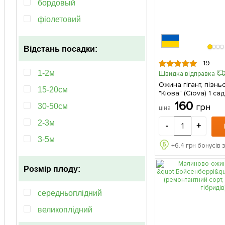
бордовый
фіолетовий
чорна
Відстань посадки:
19
1-2м
Швидка відправка
Ожина гігант, пізнь
15-20см
"Кіова" (Ciova) 1 саджанець в
упаковці
160
грн
30-50см
ціна
2-3м
-
+
3-5м
+
6.4
грн бонусів 
1-3м
Розмір плоду:
50-100см
середньоплідний
великоплідний