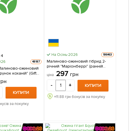
На Осінь-2026
186463
4
Малиново-ожиновий гібрид 2-
026
48187
річний "Маріонберрі" (ранній
Малиново-ожиновий
термін дозрівання) вазон 0,8л 1
297
унок коханій" (Gift
грн
ціна
саджанець в упаковці
one) (преміальний
грн
й сорт)
-
+
КУПИТИ
 1 шт в упаковці
КУПИТИ
+
11.88
грн бонусів за покупку
нусів за покупку