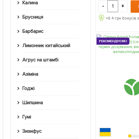
Калина
-
+
Брусниця
+
6.4
грн бонусів 
Барбарис
РЕКОМЕНДУЄМО
Лимонник китайський
Агрус на штамбі
Азіміна
Годжі
Шипшина
Гумі
Зизифус