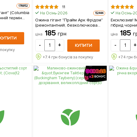
176952
11
ант" (Columbia
На Осінь-2026
На Осінь-2
52444
нній термін
Ожина гігант "Прайм Арк Фрідом"
Ексклюзив! 
оврожайний,
(ремонтантний, безколючкова
гібрид чорн
ць
гібрид супер раннього
блиском "Ро
185
185
грн
г
ціна
ціна
дозрівання) 1 саджанець в
(Luxury Blue
КУПИТИ
упаковці
великоплідни
-
+
-
+
КУПИТИ
(Кореневище)
 покупку
+
7.4
грн бонусів за покупку
+
7.4
грн б