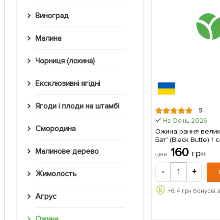
Виноград
Малина
Чорниця (лохина)
Ексклюзивні ягідні
Ягоди і плоди на штамбі
9
На Осінь-2026
Смородина
Ожина рання велик
Бат" (Black Butte) 1 саджанець в
упаковці
160
Малинове дерево
грн
ціна
-
+
Жимолость
+
6.4
грн бонусів 
Агрус
Ожина