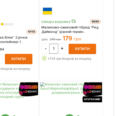
Швидка відправка
186591
Малиново-ожиновий гібрид "Ред
Даймонд" (ранній термін
.
191153
дозрівання) 1 саджанець в
179
а Блек" 2-річна
грн
210
ціна
грн
упаковці
контейнері 1
 упаковці
рн
-
+
КУПИТИ
КУПИТИ
+
7.14
грн бонусів за покупку
 бонусів за покупку
КРУПНОМІР