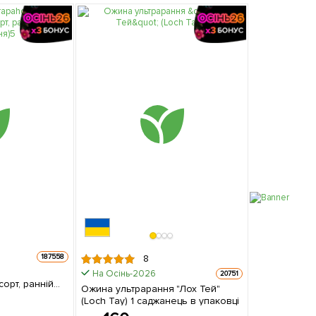
187558
8
На Осінь-2026
20751
орт, ранній
Ожина ультрарання "Лох Тей"
(Loch Tay) 1 саджанець в упаковці