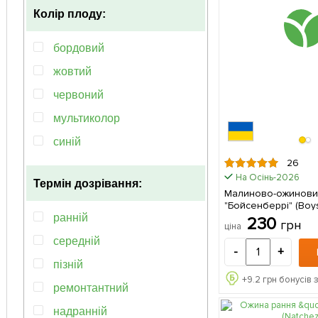
Колір плоду:
бордовий
жовтий
червоний
мультиколор
синій
26
фіолетовий
На Осінь-2026
Термін дозрівання:
чорний
Малиново-ожиновий
"Бойсенберрі" (Boy
(ремонтантний сорт,
ранній
230
грн
ціна
кращих гібридів) (Кореневище) 1
середній
шт в упаковці
-
+
пізній
+
9.2
грн бонусів 
ремонтантний
надранній