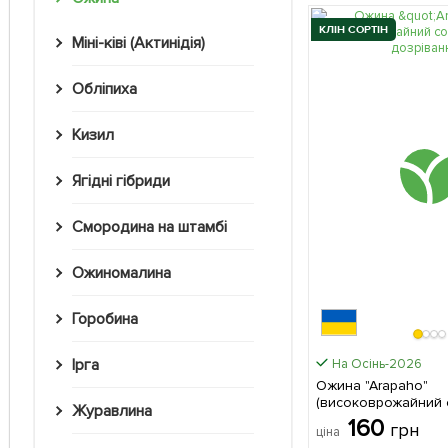
КЛІН СОРТІН
Міні-ківі (Актинідія)
Обліпиха
Кизил
Ягідні гібриди
Смородина на штамбі
Ожиномалина
Горобина
Ірга
На Осінь-2026
Ожина "Arapaho"
(високоврожайний с
Журавлина
термін дозрівання) 1 саджанець в
160
грн
ціна
упаковці