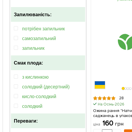
середньопізній
Запилюваність:
середньоранній
потрібен запильник
самозапильний
запильник
Смак плода:
з кислинкою
солодкий (десертний)
кисло-солодкий
28
На Осінь-2026
солодкий
Ожина рання "Натчез
саджанець в упаков
Переваги:
160
грн
ціна