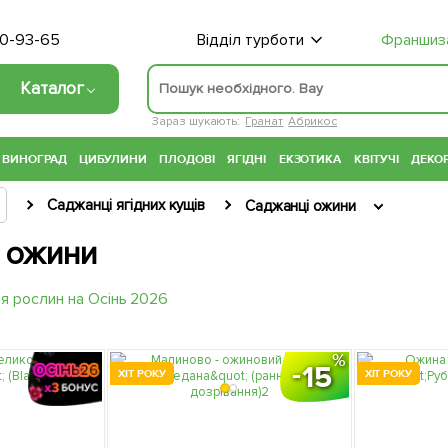
70-93-65
Відділ турботи
Франшиз
Каталог
Зараз шукають:
Гранат
Абрикос
ВИНОГРАД
ЦИБУЛИНИ
ПЛОДОВІ
ЯГІДНІ
ЕКЗОТИКА
КВІТУЧІ
ДЕКОР
Саджанці ягідних кущів
Саджанці ожини
 ожини
15
ХІТ РОКУ
ХІТ РОКУ