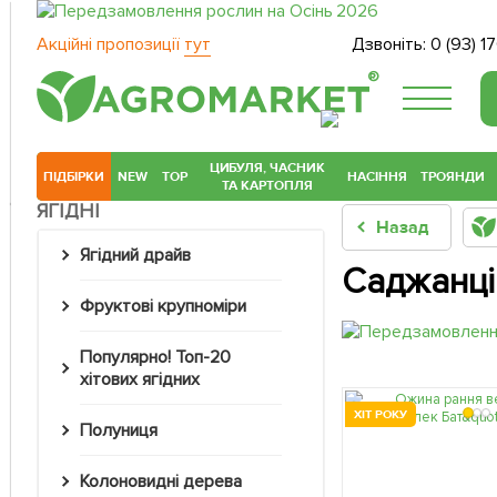
Акційні пропозиції
тут
Дзвоніть:
0 (93) 1
®
ЦИБУЛЯ, ЧАСНИК
ПІДБІРКИ
NEW
TOP
НАСІННЯ
ТРОЯНДИ
ТА КАРТОПЛЯ
ЯГІДНІ
Назад
Ягідний драйв
Саджанці
Фруктові крупноміри
Популярно! Топ-20
хітових ягідних
ХІТ РОКУ
Полуниця
Колоновидні дерева