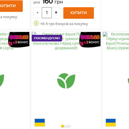
160
грн
ціна
КУПИТИ
-
+
КУПИТИ
за покупку
+
6.4
грн бонусів за покупку
РЕКОМЕНДУЄМО