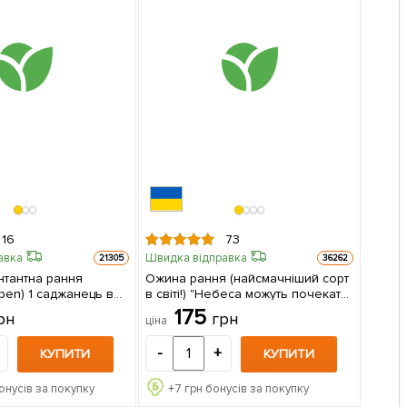
16
73
авка
Швидка відправка
21305
36262
тантна рання
Ожина рання (найсмачніший сорт
жанець в
в світі!) "Небеса можуть почекати"
(Heaven Can Wait) 1 саджанець в
175
рн
грн
ціна
упаковці
-
+
КУПИТИ
КУПИТИ
онусів за покупку
+
7
грн бонусів за покупку