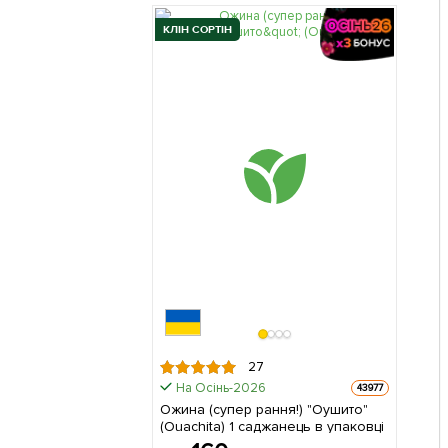
КЛІН СОРТІН
27
На Осінь-2026
43977
Ожина (супер рання!) "Оушито"
(Ouachita) 1 саджанець в упаковці