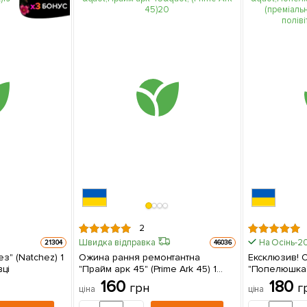
2
Швидка відправка
На Осінь-2
21304
46036
" (Natchez) 1
Ожина рання ремонтантна
Ексклюзив! 
ці
"Прайм арк 45" (Prime Ark 45) 1
"Попелюшка" 
саджанець в упаковці
(преміальний
160
180
грн
г
ціна
ціна
полівітамінний сорт)
в упаковці