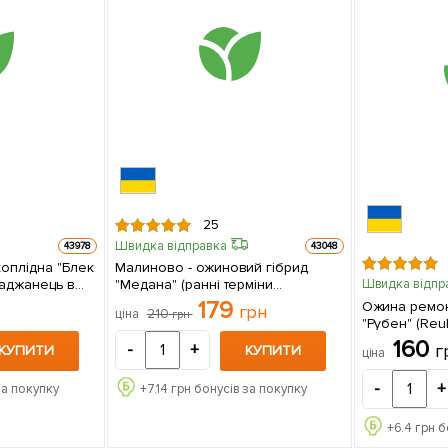
25
Швидка відправка
43978
43048
оплідна "Блек
Малиново - ожиновий гібрид
"Медана" (ранні терміни
Швидка відпр
дозрівання) (Кореневище) 1 шт в
179
Ожина ремон
грн
210
ціна
грн
упаковці
"Рубен" (Reuben) 1 сад
упаковці
160
г
-
+
КУПИТИ
КУПИТИ
ціна
-
+
за покупку
+
7.14
грн бонусів за покупку
+
6.4
грн б