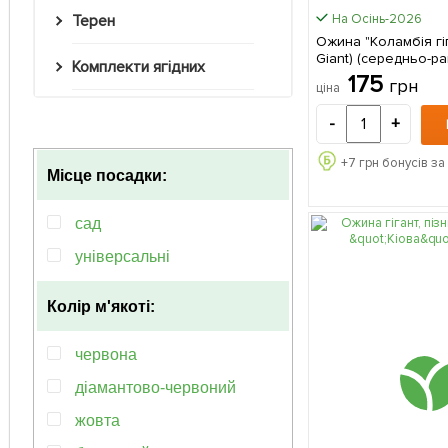
На Осінь-2026
Терен
Ожина "Коламбія гіг
Giant) (середньо-ра
Комплекти ягідних
дозрівання, висок
175
грн
ціна
великоплідний сорт) 1 саджане
в упаковці
-
+
+
7
грн бонусів за
Місце посадки:
сад
універсальні
Колір м'якоті:
червона
діамантово-червоний
жовта