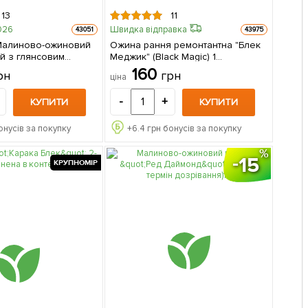
13
11
026
Швидка відправка
43051
43975
Малиново-ожиновий
Ожина рання ремонтантна "Блек
ий з глянсовим
Меджик" (Black Magic) 1
зкішний блюз"
саджанець в упаковці
160
рн
грн
ціна
s) (преміальний
й сорт)
-
+
КУПИТИ
КУПИТИ
 1 шт в упаковці
онусів за покупку
+
6.4
грн бонусів за покупку
15
КРУПНОМІР