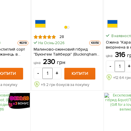
В наявності
28
Ожина "Карак
На Осінь-2026
46319
43050
вкорінена в 
остиглий сорт
Малиново-ожиновий гібрид
саджанець в
316
"Букінгем Тайберрі" (Buckingham
г
ціна
Tayberry) (середній термін
230
грн
ціна
дозрівання, великоплідний сорт)
-
+
(Кореневище) 1 шт в упаковці
-
+
КУПИТИ
КУПИТИ
+
12.64
грн
за покупку
+
9.2
грн бонусів за покупку