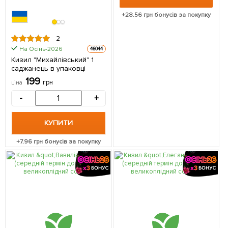
+
28.56
грн бонусів за покупку
2
На Осінь-2026
46044
Кизил "Михайлівський" 1
саджанець в упаковці
199
грн
ціна
-
+
КУПИТИ
+
7.96
грн бонусів за покупку