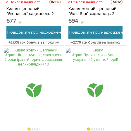
Немає в наявності
Немає в наявності
52810
53372
Кизил щеплений
Кизил жовтий щеплений
"Grenadier" саджанець 2
"Gold Star" саджанець 2
роки (ранній термін
роки (ранній термін
677
694
грн
грн
дозрівання,
дозрівання,
великоплідний) 1
великоплідний) 1
Повідомити про надходження
Повідомити про надходження
саджанець в упаковці
саджанець в упаковці
+
27.08
грн бонусів за покупку
+
27.76
грн бонусів за покупку