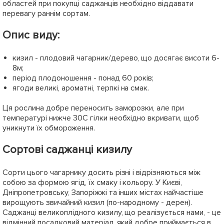
областей при покупці саджанців необхідно віддавати
перевагу раннім сортам.
Опис виду:
кизил - плодовий чагарник/дерево, що досягає висоти 6-
8м;
період плодоношення - понад 60 років;
ягоди великі, ароматні, терпкі на смак.
Ця рослина добре переносить заморозки, але при
температурі нижче 30С гілки необхідно вкривати, щоб
уникнути їх обмороження.
Сортові саджанці кизилу
Сорти цього чагарнику досить різні і відрізняються між
собою за формою ягід, їх смаку і кольору. У Києві,
Дніпропетровську, Запоріжжі та інших містах найчастіше
вирощують звичайний кизил (по-народному - дерен).
Саджанці великоплідного кизилу, що реалізується нами, - це
відмінний посадковий матеріал, який добре приймається в