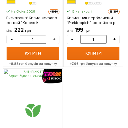
На Осінь-2026
В наявності.
48930
181397
Ексклюзив! Кизил яскраво-
Кизильник верболистий
жовтий "Колекція
"Parkteppich" контейнер р-9
Клеопатри" (Cleopatra
1 саджанець в упаковці
222
199
грн
грн
ціна
ціна
Collection) (преміальний
десертний сорт, середній
-
+
-
+
термін дозрівання) 1
саджанець в упаковці
КУПИТИ
КУПИТИ
+
8.88
грн бонусів за покупку
+
7.96
грн бонусів за покупку