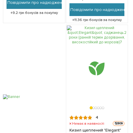
великоплідний сорт,
Повідомити про надходження
саджанець в упаковці
середнього терміну
Повідомити про надходження
дозрівання) 1 саджанець в
+
9.2
грн бонусів за покупку
упаковці
+
11.36
грн бонусів за покупку
4
Немає в наявності
52809
Кизил щеплений "Elegant"