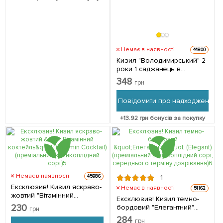
Немає в наявності
44800
Кизил "Володимирський" 2
роки 1 саджанець в
упаковці
348
грн
Повідомити про надходження
+
13.92
грн бонусів за покупку
Немає в наявності
45986
1
Ексклюзив! Кизил яскраво-
Немає в наявності
51162
жовтий "Вітамінний
Ексклюзив! Кизил темно-
коктейль" (Vitamin Cocktail)
230
бордовий "Елегантний"
грн
(преміальний
(Elegant) (преміальний
284
великоплідний сорт) 1
грн