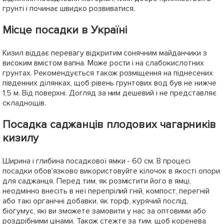
грунті і починає швидко розвиватися.
Місце посадки в Україні
Кизил віддає перевагу відкритим сонячним майданчики з
високим вмістом вапна. Може рости і на слабокислотних
грунтах. Рекомендується також розміщення на піднесених
південних ділянках, щоб рівень грунтових вод був не нижче
1,5 м. Від поверхні. Догляд за ним дешевий і не представляє
складнощів.
Посадка саджанців плодових чагарників
кизилу
Ширина і глибина посадкової ямки - 60 см. В процесі
посадки обов'язково використовуйте кілочок в якості опори
для саджанця. Перед тим, як розмістити його в ямці,
неодмінно внесіть в неї перепрілий гній, компост, перегній
або такі органічні добавки, як торф, курячий послід,
біогумус, які ви зможете замовити у нас за оптовими або
роздрібними цінами. Також стежте за тим, щоб коренева