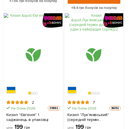
+
7.96
грн бонусів за покупку
+
8.4
грн бонусів за покупку
2
7
На Осінь-2026
На Осінь-2026
35882
36052
Кизил "Євгенія" 1
Кизил "Лук'янівський"
саджанець в упаковці
(середній термін
дозрівання, один з
199
199
грн
грн
ціна
ціна