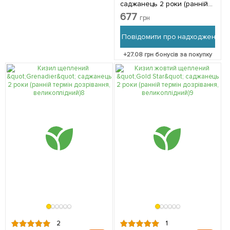
саджанець 2 роки (ранній
термін дозрівання,
677
грн
високостійкий до морозів) 1
саджанець в упаковці
Повідомити про надходження
+
27.08
грн бонусів за покупку
2
1