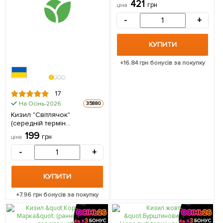
421
грн
ціна
-
+
КУПИТИ
+
16.84
грн бонусів за покупку
17
На Осінь-2026
35880
Кизил "Світлячок"
(середній термін
дозрівання, один з
199
грн
ціна
найбільш великоплідних
сортів) 1 саджанець в
-
+
упаковці
КУПИТИ
+
7.96
грн бонусів за покупку