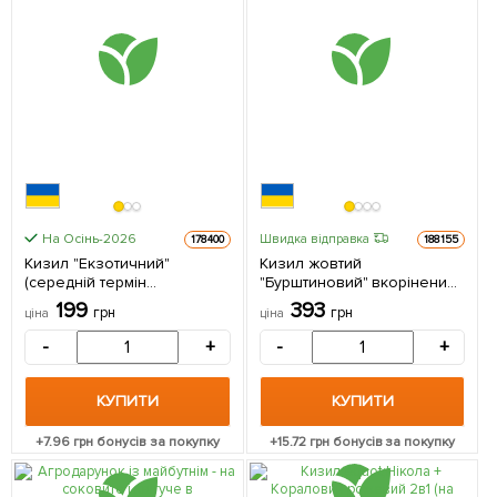
На Осінь-2026
Швидка відправка
178400
188155
Кизил "Екзотичний"
Кизил жовтий
(середній термін
"Бурштиновий" вкорінений
дозрівання, великоплідний
в контейнері 1 саджанець в
199
393
грн
грн
ціна
ціна
сорт) 1 саджанець в
упаковці
упаковці
-
+
-
+
КУПИТИ
КУПИТИ
+
7.96
грн бонусів за покупку
+
15.72
грн бонусів за покупку