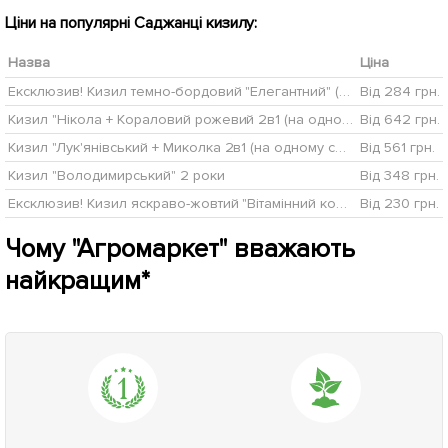
Ціни на популярні Саджанці кизилу:
Назва
Ціна
Ексклюзив! Кизил темно-бордовий "Елегантний" (Elegant) (преміальний великоплідний сорт, середнього терміну дозрівання)
Від 284 грн.
Кизил "Нікола + Кораловий рожевий 2в1 (на одному саджанці 2 сорту)"
Від 642 грн.
Кизил "Лук'янівський + Миколка 2в1 (на одному саджанці 2 сорту)"
Від 561 грн.
Кизил "Володимирський" 2 роки
Від 348 грн.
Ексклюзив! Кизил яскраво-жовтий "Вітамінний коктейль" (Vitamin Cocktail) (преміальний великоплідний сорт)
Від 230 грн.
Чому "Агромаркет" вважають
найкращим*