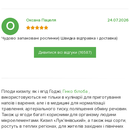
Оксана Пацеля
24.07.2026
О
Чудово запаковані рослинки) Швидка відправка і доставка)
Дивитися всі відгуки (16587)
Плоди кизилу, як і ягід Годжі,
Гінко білоба
,
використовуються не тільки в кулінарії для приготування
напоїв і варення, але і в медицині для нормалізації
травлення, артеріального тиску, поліпшення обміну речовин.
Також ці ягоди багаті корисними для організму людини
мікроелементами. Кизил «Лук'янівський», а також інші сорти,
ростуть в теплих регіонах, для жителів західних і північних