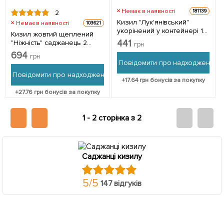
Немає в наявності
181139
2
Кизил "Лук'янівський"
Немає в наявності
103621
укорінений у контейнері 1
Кизил жовтий щеплений
саджанець в упаковці
441
"Ніжність" саджанець 2
грн
роки (ранній термін
694
грн
дозрівання,
Повідомити про надходження
великоплідний) 1
Повідомити про надходження
саджанець в упаковці
+
17.64
грн бонусів за покупку
+
27.76
грн бонусів за покупку
1 -
2 сторінка з 2
Саджанці кизилу
5
/
5
147 відгуків