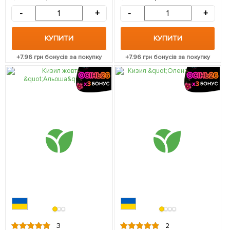
найкращих сортів) 1
саджанець в упаковці
-
+
-
+
КУПИТИ
КУПИТИ
+
7.96
грн бонусів за покупку
+
7.96
грн бонусів за покупку
3
2