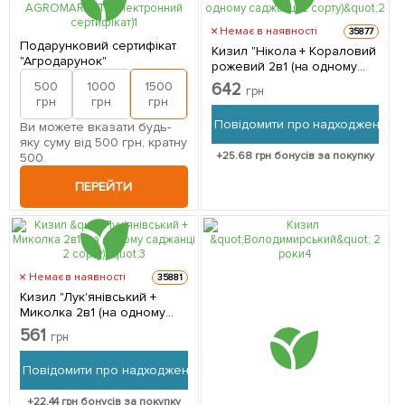
Немає в наявності
35877
Подарунковий сертифікат
Кизил "Нікола + Кораловий
"Агродарунок"
рожевий 2в1 (на одному
саджанці 2 сорту)" 1
500
1000
1500
2000
642
грн
саджанець в упаковці
грн
грн
грн
грн
Повідомити про надходження
Ви можете вказати будь-
яку суму від 500 грн, кратну
+
25.68
грн бонусів за покупку
500.
ПЕРЕЙТИ
Немає в наявності
35881
Кизил "Лук'янівський +
Миколка 2в1 (на одному
саджанці 2 сорту)" 1
561
грн
саджанець в упаковці
Повідомити про надходження
+
22.44
грн бонусів за покупку