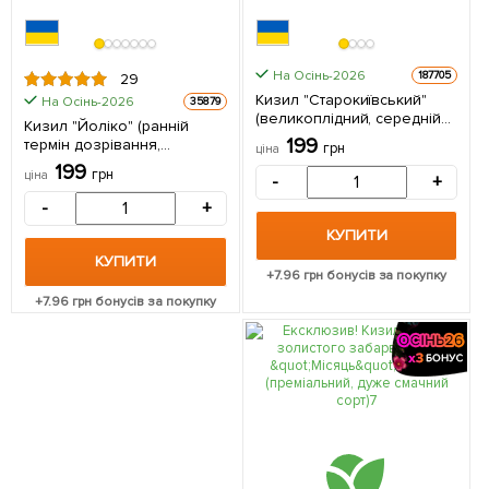
На Осінь-2026
187705
29
Кизил "Старокиївський"
На Осінь-2026
35879
(великоплідний, середній
Кизил "Йоліко" (ранній
термін дозрівання) 1
199
термін дозрівання,
грн
ціна
саджанець в упаковці
високостійкий до морозів) 1
199
грн
ціна
-
+
саджанець в упаковці
-
+
КУПИТИ
КУПИТИ
+
7.96
грн бонусів за покупку
+
7.96
грн бонусів за покупку