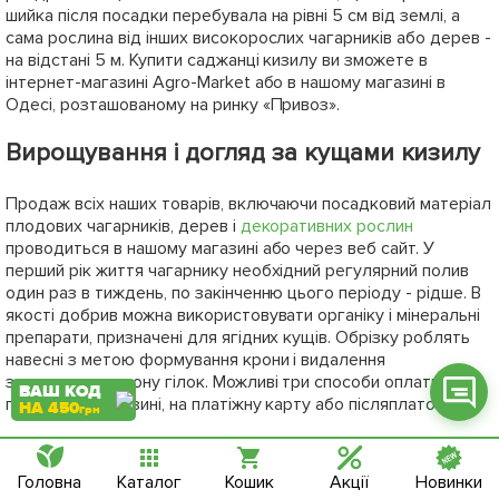
шийка після посадки перебувала на рівні 5 см від землі, а
сама рослина від інших високорослих чагарників або дерев -
на відстані 5 м. Купити саджанці кизилу ви зможете в
інтернет-магазині Agro-Market або в нашому магазині в
Одесі, розташованому на ринку «Привоз».
Фейсбук
Вирощування і догляд за кущами кизилу
Телеграм
Продаж всіх наших товарів, включаючи посадковий матеріал
Вайбер
плодових чагарників, дерев і
декоративних рослин
проводиться в нашому магазині або через веб сайт. У
Інстаграм
перший рік життя чагарнику необхідний регулярний полив
один раз в тиждень, по закінченню цього періоду - рідше. В
Онлайн чат
якості добрив можна використовувати органіку і мінеральні
препарати, призначені для ягідних кущів. Обрізку роблять
навесні з метою формування крони і видалення
загущающих крону гілок. Можливі три способи оплати:
ВАШ КОД
готівкою в магазині, на платіжну карту або післяплатою.
НА 450
грн
Вибирайте щеплені саджанці кизилу за найвигіднішою ціною
в каталозі Agro-Market - вирощуйте кримську дивину в
Головна
Каталог
Кошик
Акції
Новинки
будь-якому регіоні нашої