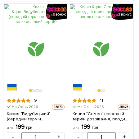
9
11
На Осінь-2026
На Осінь-2026
35873
35875
Кизил "Видубицький"
Кизил "Семен" (середній
(середній термін
термін дозрівання, плоди
дозрівання, великоплідний
не осипаються) 1
199
199
грн
грн
ціна
ціна
сорт) 1 саджанець в
саджанець в упаковці
упаковці
-
+
-
+