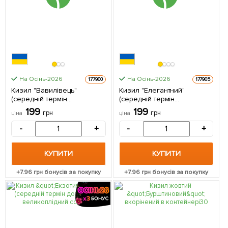
На Осінь-2026
На Осінь-2026
177900
177905
Кизил "Вавилівець"
Кизил "Елегантний"
(середній термін
(середній термін
дозрівання, великоплідний
дозрівання, великоплідний
199
199
грн
грн
ціна
ціна
сорт) 1 саджанець в
сорт) 1 саджанець в
упаковці
упаковці
-
+
-
+
КУПИТИ
КУПИТИ
+
7.96
грн бонусів за покупку
+
7.96
грн бонусів за покупку