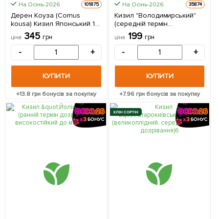
На Осінь-2026
На Осінь-2026
101875
35874
Дерен Коуза (Cornus
Кизил "Володимирський"
kousa) Кизил Японський 1
(середній термін
саджанець в упаковці
дозрівання, великоплідний
345
199
грн
грн
ціна
ціна
сорт) 1 саджанець в
упаковці
-
+
-
+
КУПИТИ
КУПИТИ
+
13.8
грн бонусів за покупку
+
7.96
грн бонусів за покупку
КЛІН СОРТІН