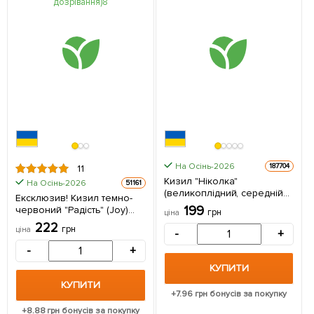
На Осінь-2026
187704
11
Кизил "Ніколка"
На Осінь-2026
51161
(великоплідний, середній
Ексклюзив! Кизил темно-
термін дозрівання) 1
199
червоний "Радість" (Joy)
грн
ціна
саджанець в упаковці
(преміальний
222
грн
ціна
-
+
великоплідний сорт,
раннього терміну
-
+
дозрівання) 1 саджанець в
КУПИТИ
упаковці
КУПИТИ
+
7.96
грн бонусів за покупку
+
8.88
грн бонусів за покупку