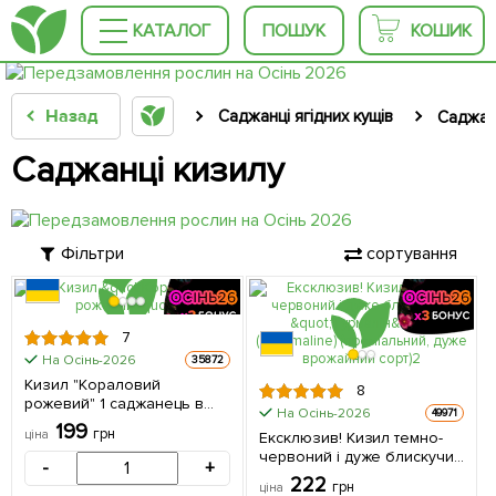
КАТАЛОГ
ПОШУК
КОШИК
Назад
Саджанці ягідних кущів
Саджан
Саджанці кизилу
Фільтри
сортування
7
На Осінь-2026
35872
Кизил "Кораловий
8
рожевий" 1 саджанець в
На Осінь-2026
49971
упаковці
199
грн
ціна
Ексклюзив! Кизил темно-
червоний і дуже блискучий
-
+
"Турмалін" (Tourmaline)
222
грн
ціна
(преміальний, дуже