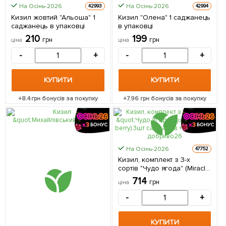
На Осінь-2026
На Осінь-2026
42993
42994
Кизил жовтий "Альоша" 1
Кизил "Олена" 1 саджанець
саджанець в упаковці
в упаковці
210
199
грн
грн
ціна
ціна
-
+
-
+
КУПИТИ
КУПИТИ
+
8.4
грн бонусів за покупку
+
7.96
грн бонусів за покупку
На Осінь-2026
47752
Кизил, комплект з 3-х
сортів "Чудо ягода" (Miracle
berry) 3шт саджанців +
714
грн
ціна
найкраще добриво
-
+
КУПИТИ