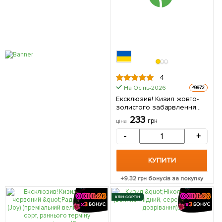
4
На Осінь-2026
49972
Ексклюзив! Кизил жовто-
золистого забарвлення
"Місяць" (Moon)
233
грн
ціна
(преміальний, дуже
смачний сорт) 1 саджанець
-
+
в упаковці
КУПИТИ
+
9.32
грн бонусів за покупку
КЛІН СОРТІН