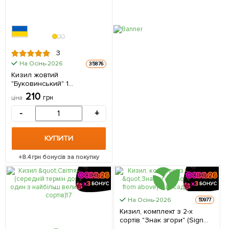
3
На Осінь-2026
35876
Кизил жовтий
"Буковинський" 1
саджанець в упаковці
210
грн
ціна
-
+
КУПИТИ
+
8.4
грн бонусів за покупку
На Осінь-2026
50977
Кизил, комплект з 2-х
сортів "Знак згори" (Sign
from above) 2шт саджанців