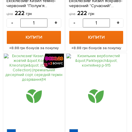
Ексклюзив! Кизил темно-
Ексклюзив! Кизил яскраво-
червоний "Полум'я
червоний "Сучасний"
пристрасті" (Flame of
(Modern) (преміальний
222
222
грн
грн
ціна
ціна
passion) (преміальний
морозостійкий сорт, дуже
морозостійкий сорт) 1
солодкий) 1 саджанець в
-
+
-
+
саджанець в упаковці
упаковці
КУПИТИ
КУПИТИ
+
8.88
грн бонусів за покупку
+
8.88
грн бонусів за покупку