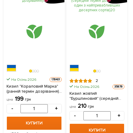
На Осінь-2026
178401
2
Кизил "Кораловий Марка"
На Осінь-2026
35878
(ранній термін дозрівання) 1
Кизил жовтий
саджанець в упаковці
199
"Бурштиновий" (середній
грн
ціна
термін дозрівання, один з
210
грн
ціна
-
+
найпривабливіших
десертних сортів) 1
-
+
саджанець в упаковці
КУПИТИ
КУПИТИ