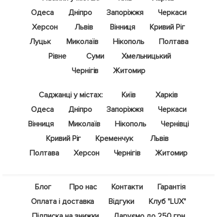
Одеса
Дніпро
Запоріжжя
Черкаси
Херсон
Львів
Вінниця
Кривий Ріг
Луцьк
Миколаїв
Нікополь
Полтава
Рівне
Суми
Хмельницький
Чернігів
Житомир
Саджанці у містах:
Київ
Харків
Одеса
Дніпро
Запоріжжя
Черкаси
Вінниця
Миколаїв
Нікополь
Чернівці
Кривий Ріг
Кременчук
Львів
Полтава
Херсон
Чернігів
Житомир
Блог
Про нас
Контакти
Гарантія
Оплата і доставка
Відгуки
Клуб "LUX"
Підписка на знижки
Даруємо до 250 грн