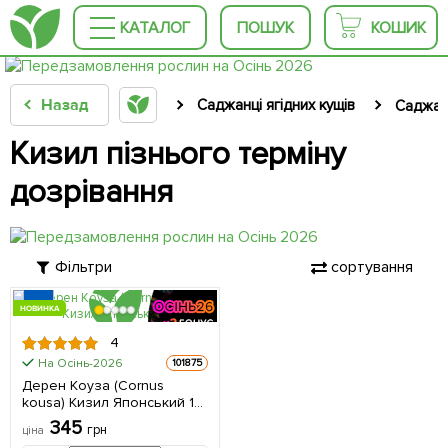
КАТАЛОГ
ПОШУК
КОШИК
Назад
Саджанці ягідних кущів
Саджан
Кизил пізнього терміну
дозрівання
Фільтри
сортування
НОВИНКА
4
На Осінь-2026
101875
Дерен Коуза (Cornus
kousa) Кизил Японський 1
саджанець в упаковці
345
грн
ціна