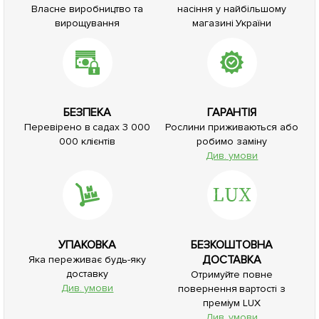
Власне виробництво та
насіння у найбільшому
вирощування
магазині України
БЕЗПЕКА
ГАРАНТІЯ
Перевірено в садах 3 000
Рослини приживаються або
000 клієнтів
робимо заміну
Див. умови
УПАКОВКА
БЕЗКОШТОВНА
ДОСТАВКА
Яка переживає будь-яку
доставку
Отримуйте повне
Див. умови
повернення вартості з
преміум LUX
Див. умови