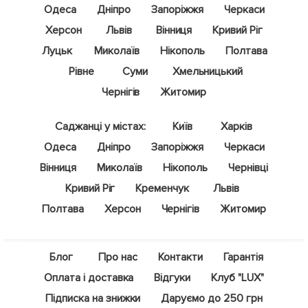
Одеса
Дніпро
Запоріжжя
Черкаси
Херсон
Львів
Вінниця
Кривий Ріг
Луцьк
Миколаїв
Нікополь
Полтава
Рівне
Суми
Хмельницький
Чернігів
Житомир
Саджанці у містах:
Київ
Харків
Одеса
Дніпро
Запоріжжя
Черкаси
Вінниця
Миколаїв
Нікополь
Чернівці
Кривий Ріг
Кременчук
Львів
Полтава
Херсон
Чернігів
Житомир
Блог
Про нас
Контакти
Гарантія
Оплата і доставка
Відгуки
Клуб "LUX"
Підписка на знижки
Даруємо до 250 грн