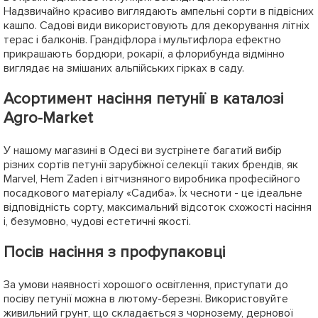
Надзвичайно красиво виглядають ампельні сорти в підвісних
кашпо. Садові види використовують для декорування літніх
терас і балконів. Грандіфлора і мультифлора ефектно
прикрашають бордюри, рокарії, а флорибунда відмінно
виглядає на змішаних альпійських гірках в саду.
Асортимент насіння петунії в каталозі
Agro-Market
У нашому магазині в Одесі ви зустрінете багатий вибір
різних сортів петунії зарубіжної селекції таких брендів, як
Marvel, Hem Zaden і вітчизняного виробника професійного
посадкового матеріалу «Садиба». Їх чесноти - це ідеальне
відповідність сорту, максимальний відсоток схожості насіння
і, безумовно, чудові естетичні якості.
Посів насіння з профупаковці
За умови наявності хорошого освітлення, приступати до
посіву петунії можна в лютому-березні. Використовуйте
живильний грунт, що складається з чорнозему, дернової