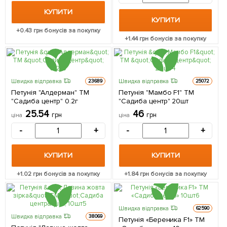
КУПИТИ
КУПИТИ
+
0.43
грн бонусів за покупку
+
1.44
грн бонусів за покупку
Швидка відправка
Швидка відправка
23689
25072
Петунія "Алдерман" ТМ
Петунія "Мамбо F1" ТМ
"Садиба центр" 0.2г
"Садиба центр" 20шт
25.54
46
грн
грн
ціна
ціна
-
+
-
+
КУПИТИ
КУПИТИ
+
1.02
грн бонусів за покупку
+
1.84
грн бонусів за покупку
Швидка відправка
62590
Швидка відправка
38069
Петунія «Береника F1» ТМ