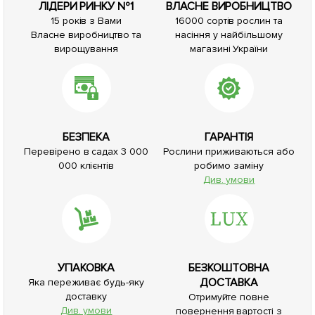
ЛІДЕРИ РИНКУ №1
ВЛАСНЕ ВИРОБНИЦТВО
15 років з Вами
16000 сортів рослин та
Власне виробництво та
насіння у найбільшому
вирощування
магазині України
БЕЗПЕКА
ГАРАНТІЯ
Перевірено в садах 3 000
Рослини приживаються або
000 клієнтів
робимо заміну
Див. умови
УПАКОВКА
БЕЗКОШТОВНА
ДОСТАВКА
Яка переживає будь-яку
доставку
Отримуйте повне
Див. умови
повернення вартості з