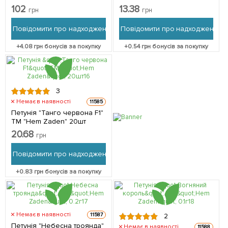
Zaden" 8шт
0.01г
102
13.38
грн
грн
Повідомити про надходження
Повідомити про надходження
+
4.08
грн бонусів за покупку
+
0.54
грн бонусів за покупку
3
Немає в наявності
11585
Петунія "Танго червона F1"
ТМ "Hem Zaden" 20шт
20.68
грн
Повідомити про надходження
+
0.83
грн бонусів за покупку
Немає в наявності
11587
2
Петунія "Небесна троянда"
Немає в наявності
11588