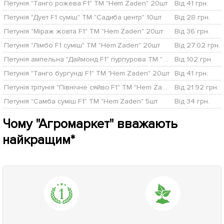
Петунія "Танго рожева F1" ТМ "Hem Zaden" 20шт
Від 41 грн.
Петунія "Дует F1 суміш" ТМ "Садиба центр" 10шт
Від 28 грн.
Петунія "Міраж жовта F1" ТМ "Hem Zaden" 20шт
Від 36 грн.
Петунія "Лімбо F1 суміш" ТМ "Hem Zaden" 20шт
Від 27.02 грн.
Петунія ампельна "Даймонд F1" пурпурова ТМ "Hem Zaden" 10шт
Від 102 грн.
Петунія "Танго бургунді F1" ТМ "Hem Zaden" 20шт
Від 41 грн.
Петунія трітунія "Північне сяйво F1" ТМ "Hem Zaden" 20шт
Від 21.92 грн.
Петунія "Самба суміш F1" ТМ "Hem Zaden" 5шт
Від 34 грн.
Чому "Агромаркет" вважають
найкращим*