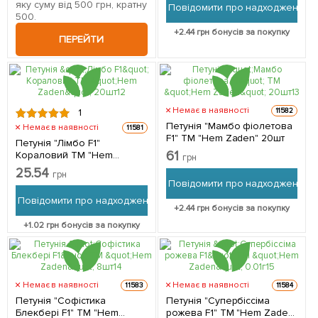
яку суму від 500 грн, кратну
Повідомити про надходження
500.
+
2.44
грн бонусів за покупку
ПЕРЕЙТИ
Немає в наявності
11582
1
Петунія "Мамбо фіолетова
Немає в наявності
11581
F1" ТМ "Hem Zaden" 20шт
Петунія "Лімбо F1"
61
Кораловий ТМ "Hem
грн
Zaden" 20шт
25.54
грн
Повідомити про надходження
Повідомити про надходження
+
2.44
грн бонусів за покупку
+
1.02
грн бонусів за покупку
Немає в наявності
Немає в наявності
11583
11584
Петунія "Софістика
Петунія "Супербіссіма
Блекбері F1" ТМ "Hem
рожева F1" ТМ "Hem Zaden"