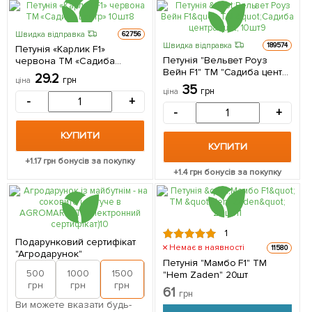
Швидка відправка
62756
Швидка відправка
189574
Петунія «Карлик F1»
Петунія "Вельвет Роуз
червона ТМ «Садиба
Вейн F1" ТМ "Садиба центр"
центр» 10шт
29.2
грн
ціна
10шт
35
грн
ціна
-
+
-
+
КУПИТИ
КУПИТИ
+
1.17
грн бонусів за покупку
+
1.4
грн бонусів за покупку
1
Подарунковий сертифікат
Немає в наявності
11580
"Агродарунок"
Петунія "Мамбо F1" ТМ
500
1000
1500
2000
"Hem Zaden" 20шт
грн
грн
грн
грн
61
грн
Ви можете вказати будь-