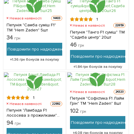
Немає в наявності
14403
1
Петунія "Самба суміш F1"
Немає в наявності
22859
ТМ "Hem Zaden" 5шт
Петунія "Танго F1 суміш" ТМ
34
"Садиба центр" 20шт
грн
46
грн
Повідомити про надходження
Повідомити про надходження
+
1.36
грн бонусів за покупку
+
1.84
грн бонусів за покупку
Немає в наявності
24320
1
Петунія "Софістика F1 Лайм
Грін" ТМ "Hem Zaden" 8шт
Немає в наявності
22992
Петунія "Ламбада F1
102
грн
лососева з прожилками"
ТМ "Hem Zaden" 20шт
94
Повідомити про надходження
грн
+
4.08
грн бонусів за покупку