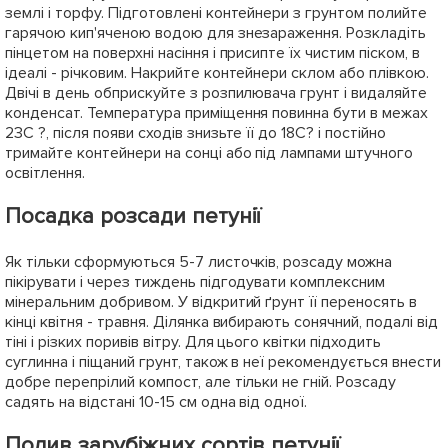
землі і торфу. Підготовлені контейнери з грунтом полийте
гарячою кип'яченою водою для знезараження. Розкладіть
пінцетом на поверхні насіння і присипте їх чистим піском, в
ідеалі - річковим. Накрийте контейнери склом або плівкою.
Двічі в день обприскуйте з розпилювача грунт і видаляйте
конденсат. Температура приміщення повинна бути в межах
23С ?, після появи сходів знизьте її до 18С? і постійно
тримайте контейнери на сонці або під лампами штучного
освітлення.
Посадка розсади петунії
Як тільки сформуються 5-7 листочків, розсаду можна
пікірувати і через тиждень підгодувати комплексним
мінеральним добривом. У відкритий ґрунт її переносять в
кінці квітня - травня. Ділянка вибирають сонячний, подалі від
тіні і різких поривів вітру. Для цього квітки підходить
суглинна і піщаний грунт, також в неї рекомендується внести
добре перепрілий компост, але тільки не гній. Розсаду
садять на відстані 10-15 см одна від одної.
Полив зарубіжних сортів петунії