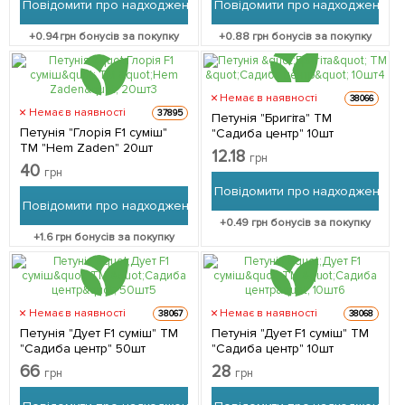
Повідомити про надходження
Повідомити про надходження
+
0.94
грн бонусів за покупку
+
0.88
грн бонусів за покупку
Немає в наявності
38066
Немає в наявності
37895
Петунія "Бригіта" ТМ
Петунія "Глорія F1 суміш"
"Садиба центр" 10шт
ТМ "Hem Zaden" 20шт
12.18
грн
40
грн
Повідомити про надходження
Повідомити про надходження
+
0.49
грн бонусів за покупку
+
1.6
грн бонусів за покупку
Немає в наявності
Немає в наявності
38067
38068
Петунія "Дует F1 суміш" ТМ
Петунія "Дует F1 суміш" ТМ
"Садиба центр" 50шт
"Садиба центр" 10шт
66
28
грн
грн