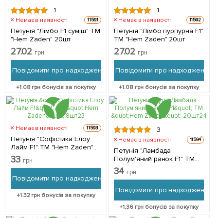
1
1
Немає в наявності
Немає в наявності
11591
11592
Петунія "Лімбо F1 суміш" ТМ
Петунія "Лімбо пурпурна F1"
"Hem Zaden" 20шт
ТМ "Hem Zaden" 20шт
27.02
27.02
грн
грн
Повідомити про надходження
Повідомити про надходження
+
1.08
грн бонусів за покупку
+
1.08
грн бонусів за покупку
Немає в наявності
11593
3
Петунія "Софістика Елоу
Немає в наявності
11594
Лайм F1" ТМ "Hem Zaden"
Петунія "Ламбада
8шт
33
Полум'яний ранок F1" ТМ
грн
"Hem Zaden" 20шт
34
грн
Повідомити про надходження
Повідомити про надходження
+
1.32
грн бонусів за покупку
+
1.36
грн бонусів за покупку