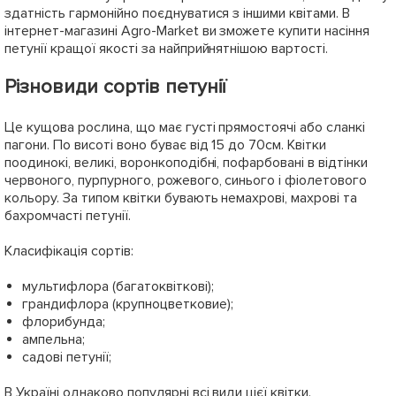
здатність гармонійно поєднуватися з іншими квітами. В
інтернет-магазині Agro-Market ви зможете купити насіння
петунії кращої якості за найприйнятнішою вартості.
Різновиди сортів петунії
Це кущова рослина, що має густі прямостоячі або сланкі
пагони. По висоті воно буває від 15 до 70см. Квітки
поодинокі, великі, воронкоподібні, пофарбовані в відтінки
червоного, пурпурного, рожевого, синього і фіолетового
кольору. За типом квітки бувають немахрові, махрові та
бахромчасті петунії.
Класифікація сортів:
мультифлора (багатоквіткові);
грандифлора (крупноцветковие);
флорибунда;
ампельна;
садові петунії;
В Україні однаково популярні всі види цієї квітки.