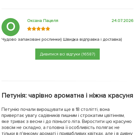
Оксана Пацеля
24.07.2026
О
Чудово запаковані рослинки) Швидка відправка і доставка)
Дивитися всі відгуки (16587)
Петунія: чарівно ароматна і ніжна красуня
Петунію почали вирощувати ще в 18 столітті, вона
привертає увагу садівників пишним і строкатим цвітінням,
яке триває з весни і до пізнього літа. Виростити цю красуню
зовсім не складно, а головна її особливість полягає не
тільки в п'янкому ароматі і привабливих квітках, але і в дивну