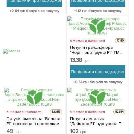
Повідомити про надходження
Повідомити про надходження
+
2.64
грн бонусів за покупку
+
1.12
грн бонусів за покупку
Немає в наявності
47140
Петунія грандифлора
"Чернігово тріумф F1" ТМ
"Садиба центр" 10шт NEW
13.38
грн
Повідомити про надходження
+
0.54
грн бонусів за покупку
Немає в наявності
Немає в наявності
52353
52354
Петунія ампельна "Вельвет
Петунія ампельна
F1" лососева з прожилками
"Даймонд F1" пурпурова ТМ
ТМ "Hem Zaden" 10шт
"Hem Zaden" 10шт
49
102
грн
грн