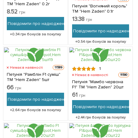
ТМ "Hem Zaden" 0.2г
Петунія "Вогняний король"
8.52
ТМ "Hem Zaden" 0.1г
грн
13.38
грн
Повідомити про надходження
Повідомити про надходження
+
0.34
грн бонусів за покупку
+
0.54
грн бонусів за покупку
Немає в наявності
11589
1
Петунія "Рамблін F1 суміш"
Немає в наявності
11590
ТМ "Hem Zaden" 5шт
Петунія "Мамбо червона
66
F1" ТМ "Hem Zaden" 20шт
грн
61
грн
Повідомити про надходження
Повідомити про надходження
+
2.64
грн бонусів за покупку
+
2.44
грн бонусів за покупку