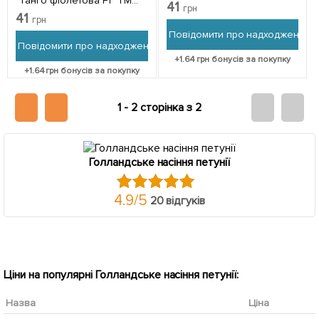
"Танго фіолетова F1" ТМ
41
грн
"Hem Zaden" 20шт
41
грн
Повідомити про надходження
Повідомити про надходження
+
1.64
грн бонусів за покупку
+
1.64
грн бонусів за покупку
1 -
2 сторінка з 2
Голландське насіння петунії
4.9
/
5
20 відгуків
Ціни на популярні Голландське насіння петунії:
Назва
Ціна