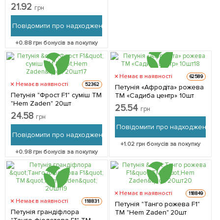
Zaden" 20шт
21.92
грн
Повідомити про надходження
+
0.88
грн бонусів за покупку
Немає в наявності
62589
Немає в наявності
52362
Петунія «Афродіта» рожева
Петунія "Фрост F1" суміш ТМ
ТМ «Садиба центр» 10шт
"Hem Zaden" 20шт
25.54
грн
24.58
грн
Повідомити про надходження
Повідомити про надходження
+
1.02
грн бонусів за покупку
+
0.98
грн бонусів за покупку
Немає в наявності
118849
Немає в наявності
118831
Петунія "Танго рожева F1"
Петунія грандіфлора
ТМ "Hem Zaden" 20шт