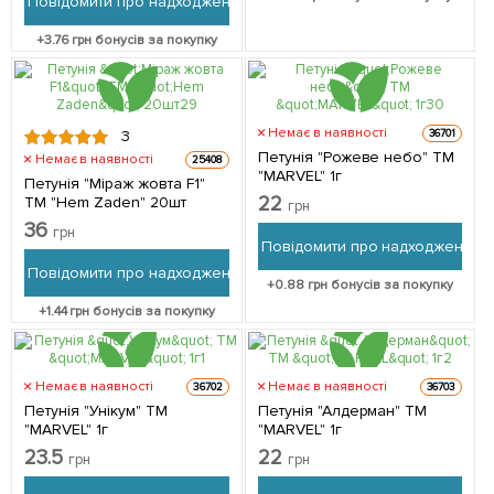
Повідомити про надходження
+
3.76
грн бонусів за покупку
Немає в наявності
36701
3
Петунія "Рожеве небо" ТМ
Немає в наявності
25408
"MARVEL" 1г
Петунія "Міраж жовта F1"
22
ТМ "Hem Zaden" 20шт
грн
36
грн
Повідомити про надходження
Повідомити про надходження
+
0.88
грн бонусів за покупку
+
1.44
грн бонусів за покупку
Немає в наявності
Немає в наявності
36702
36703
Петунія "Унікум" ТМ
Петунія "Алдерман" ТМ
"MARVEL" 1г
"MARVEL" 1г
23.5
22
грн
грн