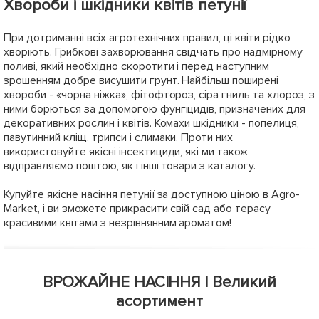
Хвороби і шкідники квітів петунії
При дотриманні всіх агротехнічних правил, ці квіти рідко
хворіють. Грибкові захворювання свідчать про надмірному
поливі, який необхідно скоротити і перед наступним
зрошенням добре висушити грунт. Найбільш поширені
хвороби - «чорна ніжка», фітофтороз, сіра гниль та хлороз, з
ними борються за допомогою фунгіцидів, призначених для
декоративних рослин і квітів. Комахи шкідники - попелиця,
павутинний кліщ, трипси і слимаки. Проти них
використовуйте якісні інсектициди, які ми також
відправляємо поштою, як і інші товари з каталогу.
Купуйте якісне насіння петунії за доступною ціною в Agro-
Market, і ви зможете прикрасити свій сад або терасу
красивими квітами з незрівнянним ароматом!
ВРОЖАЙНЕ НАСІННЯ | Великий
асортимент