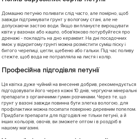
Домашню петунію поливати слід часто, але помірно, щоб
завжди підтримувати грунт у вологому стані, але не
допускаючи застою води. Якщо ви плануєте вирощувати
квіти у вазонах або кашпо, обов'язково потурбуйтеся про
дренажі - покладіть на дно керамзит. На дні посадочних
ямок у відкритому грунті можна розмістити суміш піску і
битого черепиці, цегли, щебеню або гальки. Під час поливу
стежте, щоб вода не потрапляла на листя і колір.
Професійна підгодівля петунії
Ця квітка дуже чуйний на внесення добрив, рекомендується
підгодовувати його через кожні 10 днів, чергуючи мінеральні
препарати з органічними гумин розчинами. Через те, що
грунт у вазоні завжди повинна бути злегка вологою, для
профілактики можна посипати поверхню деревним попелом.
Придбати препарати для підгодівлі не тільки петунії, а й
інших кольорів, овочів, ви зможете оптом і в роздріб в
нашому магазині.