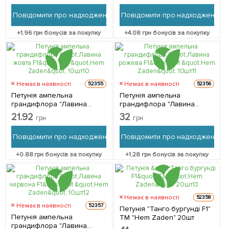
Повідомити про надходження
Повідомити про надходження
+
1.96
грн бонусів за покупку
+
4.08
грн бонусів за покупку
Немає в наявності
Немає в наявності
52355
52356
Петунія ампельна
Петунія ампельна
грандифлора "Лавина
грандифлора "Лавина
жовта F1" ТМ "Hem Zaden"
рожева F1" ТМ "Hem Zaden"
21.92
32
грн
грн
10шт
10шт
Повідомити про надходження
Повідомити про надходження
+
0.88
грн бонусів за покупку
+
1.28
грн бонусів за покупку
Немає в наявності
52358
Немає в наявності
52357
Петунія "Танго бургунді F1"
Петунія ампельна
ТМ "Hem Zaden" 20шт
грандифлора "Лавина