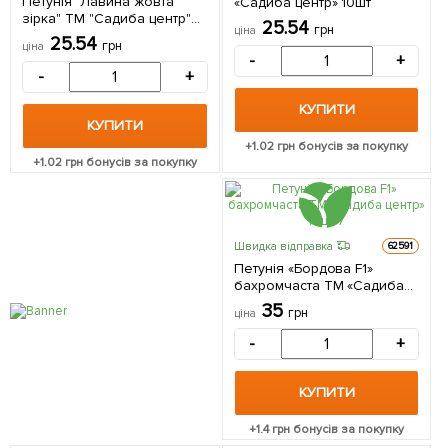
Петунія "Лавина жовта
«Садиба центр» 10шт
зірка" ТМ "Садиба центр"
25.54
грн
ціна
10шт
25.54
грн
ціна
-
+
-
+
КУПИТИ
КУПИТИ
+
1.02
грн бонусів за покупку
+
1.02
грн бонусів за покупку
Швидка відправка
62591
Петунія «Бордова F1»
бахромчаста ТМ «Садиба
центр» 10шт
35
грн
ціна
-
+
КУПИТИ
+
1.4
грн бонусів за покупку