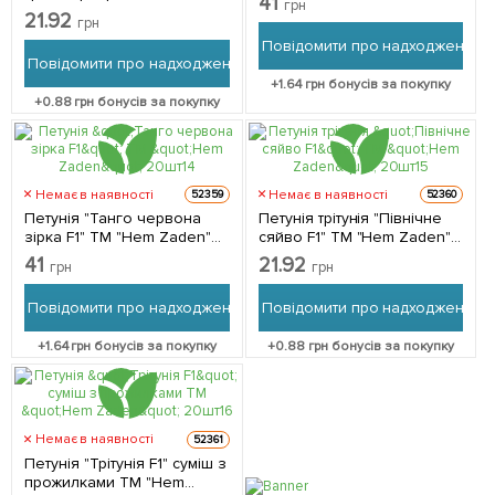
41
грн
червона F1" ТМ "Hem
21.92
грн
Zaden" 10шт
Повідомити про надходження
Повідомити про надходження
+
1.64
грн бонусів за покупку
+
0.88
грн бонусів за покупку
Немає в наявності
Немає в наявності
52359
52360
Петунія "Танго червона
Петунія трітунія "Північне
зірка F1" ТМ "Hem Zaden"
сяйво F1" ТМ "Hem Zaden"
20шт
20шт
41
21.92
грн
грн
Повідомити про надходження
Повідомити про надходження
+
1.64
грн бонусів за покупку
+
0.88
грн бонусів за покупку
Немає в наявності
52361
Петунія "Трітунія F1" суміш з
прожилками ТМ "Hem