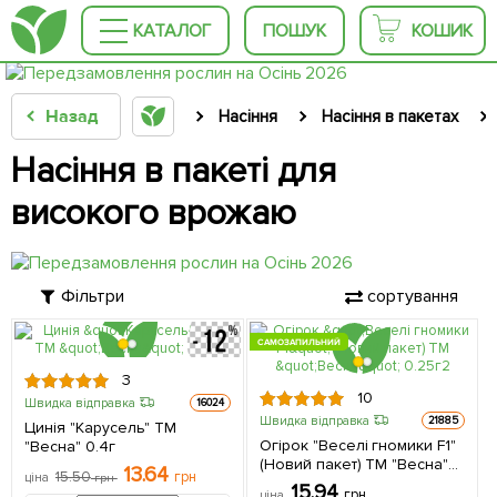
КАТАЛОГ
ПОШУК
КОШИК
Назад
Насіння
Насіння в пакетах
Насіння в пакеті для
високого врожаю
Фільтри
сортування
САМОЗАПИЛЬНИЙ
3
10
Швидка відправка
16024
Швидка відправка
21885
Цинія "Карусель" ТМ
Огірок "Веселі гномики F1"
"Весна" 0.4г
(Новий пакет) ТМ "Весна"
13.64
15.50
грн
ціна
грн
0.25г (самозапильний)
15.94
грн
ціна