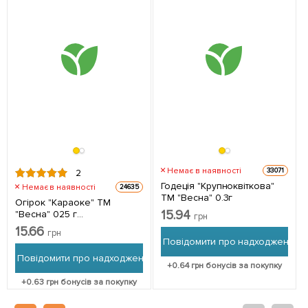
Немає в наявності
33071
2
Годеція "Крупноквіткова"
Немає в наявності
24635
ТМ "Весна" 0.3г
Огірок "Караоке" ТМ
15.94
"Весна" 025 г
грн
(самозапильний)
15.66
грн
Повідомити про надходження
Повідомити про надходження
+
0.64
грн бонусів за покупку
+
0.63
грн бонусів за покупку