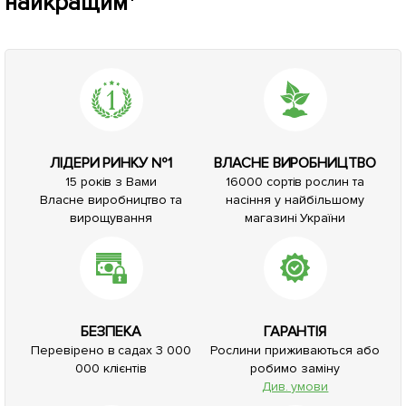
найкращим*
ЛІДЕРИ РИНКУ №1
ВЛАСНЕ ВИРОБНИЦТВО
15 років з Вами
16000 сортів рослин та
Власне виробництво та
насіння у найбільшому
вирощування
магазині України
БЕЗПЕКА
ГАРАНТІЯ
Перевірено в садах 3 000
Рослини приживаються або
000 клієнтів
робимо заміну
Див. умови