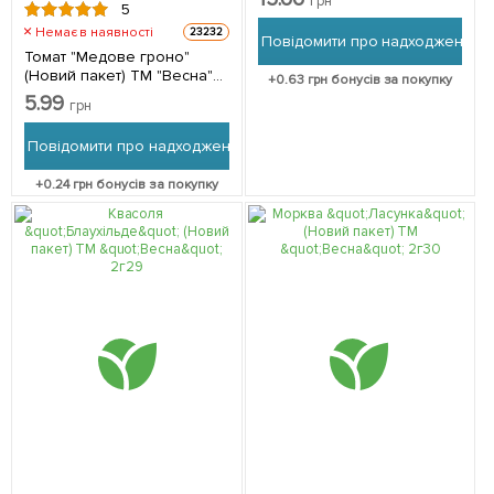
грн
5
Немає в наявності
23232
Повідомити про надходження
Томат "Медове гроно"
(Новий пакет) ТМ "Весна"
+
0.63
грн бонусів за покупку
0.1г
5.99
грн
Повідомити про надходження
+
0.24
грн бонусів за покупку