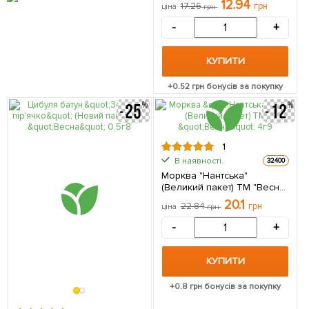
12.94
17.26
грн
ціна
грн
-
+
КУПИТИ
+
0.52
грн бонусів за покупку
1
В наявності.
32400
Морква "Нантська"
(Великий пакет) ТМ "Весна"
4г
20.1
22.84
грн
ціна
грн
-
+
КУПИТИ
+
0.8
грн бонусів за покупку