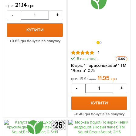
6г
21.14
грн
ціна
-
+
КУПИТИ
+
0.85
грн бонусів за покупку
1
В наявності.
12302
Іберіс "Парасольковий" ТМ
"Весна" 0.3г
11.95
15.94
грн
ціна
грн
-
+
КУПИТИ
+
0.48
грн бонусів за покупку