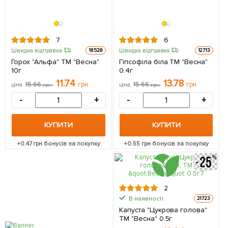
7
6
Швидка відправка
Швидка відправка
18528
12713
Горох "Альфа" ТМ "Весна"
Гіпсофіла біла ТМ "Весна"
10г
0.4г
11.74
13.78
15.66
грн
15.66
грн
ціна
грн
ціна
грн
-
+
-
+
КУПИТИ
КУПИТИ
+
0.47
грн бонусів за покупку
+
0.55
грн бонусів за покупку
2
В наявності.
21723
Капуста "Цукрова голова"
ТМ "Весна" 0.5г