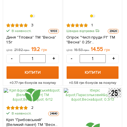
3
1
В наявності.
Швидка відправка
10133
23620
Диня "Тітовка" ТМ "Весна"
Огірок "Чисті пруди F1" ТМ
1.5г
"Весна" 0.25г
(самозапильний)
19.2
14.55
21.82
грн
16.53
грн
ціна
грн
ціна
грн
-
+
-
+
КУПИТИ
КУПИТИ
+
0.77
грн бонусів за покупку
+
0.58
грн бонусів за покупку
2
В наявності.
24640
Кріп "Грибовський"
(Великий пакет) ТМ "Весна"