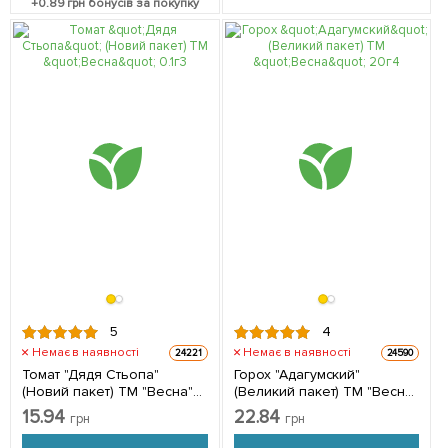
+
0.89
грн бонусів за покупку
5
4
Немає в наявності
Немає в наявності
24221
24590
Томат "Дядя Стьопа"
Горох "Адагумский"
(Новий пакет) ТМ "Весна"
(Великий пакет) ТМ "Весна"
0.1г
20г
15.94
22.84
грн
грн