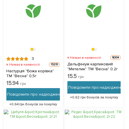
Немає в наявності
16304
3
Дельфініум карликовий
Немає в наявності
15251
"Метелик" ТМ "Весна" 0.2г
Настурція "Божа корівка"
15.5
ТМ "Весна" 0,5г
грн
15.94
грн
Повідомити про надходження
Повідомити про надходження
+
0.62
грн бонусів за покупку
+
0.64
грн бонусів за покупку