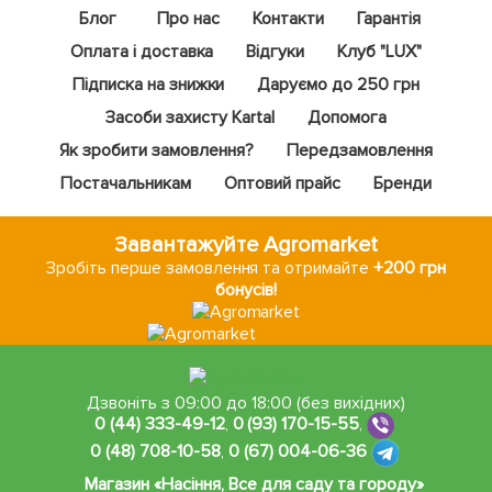
Блог
Про нас
Контакти
Гарантія
Оплата і доставка
Відгуки
Клуб "LUX"
Підписка на знижки
Даруємо до 250 грн
Засоби захисту Kartal
Допомога
Як зробити замовлення?
Передзамовлення
Постачальникам
Оптовий прайс
Бренди
Завантажуйте Agromarket
Зробіть перше замовлення та отримайте
+200 грн
бонусів!
Дзвоніть з 09:00 до 18:00 (без вихідних)
0 (44) 333-49-12
,
0 (93) 170-15-55
,
0 (48) 708-10-58
,
0 (67) 004-06-36
Магазин «Насіння, Все для саду та городу»