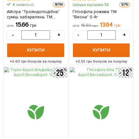
В наявності.
Швидка відправка
18754
12710
Айстра "Трояндоподібна"
Гіпсофіла рожева ТМ
суміш забарвлень ТМ
"Весна" 0.4г
"Весна" 0.2г
15.66
13.64
грн
15.50
грн
ціна
ціна
грн
-
+
-
+
КУПИТИ
КУПИТИ
+
0.63
грн бонусів за покупку
+
0.55
грн бонусів за покупку