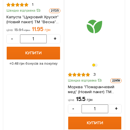
1
Швидка відправка
21725
Капуста "Цукровий Хрускіт"
(Новий пакет) ТМ "Весна"
0.5г
11.95
15.94
грн
ціна
грн
-
+
КУПИТИ
+
0.48
грн бонусів за покупку
3
Швидка відправка
22959
Морква "Помаранчевий
мед" (Новий пакет) ТМ
"Весна" 2г
15.5
грн
ціна
-
+
КУПИТИ