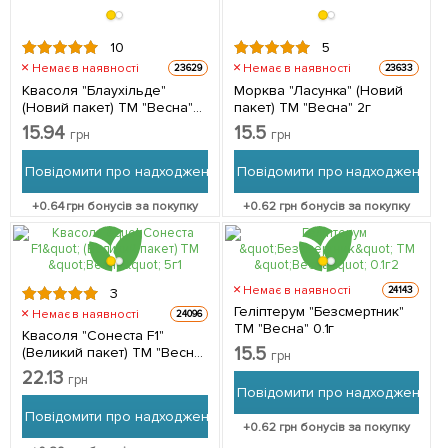
10
5
Немає в наявності
Немає в наявності
23629
23633
Квасоля "Блаухільде"
Морква "Ласунка" (Новий
(Новий пакет) ТМ "Весна"
пакет) ТМ "Весна" 2г
2г
15.94
15.5
грн
грн
Повідомити про надходження
Повідомити про надходження
+
0.64
грн бонусів за покупку
+
0.62
грн бонусів за покупку
Немає в наявності
24143
3
Геліптерум "Безсмертник"
Немає в наявності
24096
ТМ "Весна" 0.1г
Квасоля "Сонеста F1"
15.5
(Великий пакет) ТМ "Весна"
грн
5г
22.13
грн
Повідомити про надходження
Повідомити про надходження
+
0.62
грн бонусів за покупку