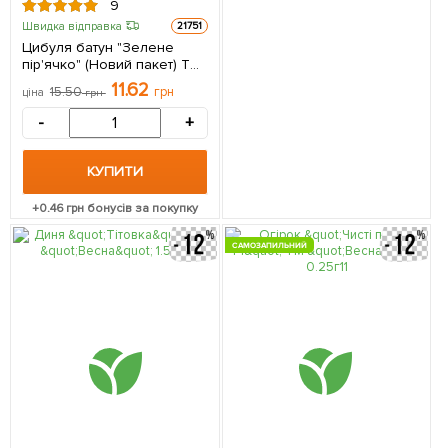
9
Швидка відправка
21751
Цибуля батун "Зелене
пір'ячко" (Новий пакет) ТМ
"Весна" 0.5г
11.62
15.50
грн
ціна
грн
-
+
КУПИТИ
+
0.46
грн бонусів за покупку
САМОЗАПИЛЬНИЙ