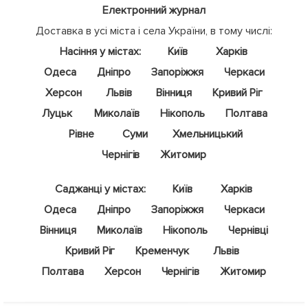
Електронний журнал
Доставка в усі міста і села України, в тому числі:
Насіння у містах:
Київ
Харків
Одеса
Дніпро
Запоріжжя
Черкаси
Херсон
Львів
Вінниця
Кривий Ріг
Луцьк
Миколаїв
Нікополь
Полтава
Рівне
Суми
Хмельницький
Чернігів
Житомир
Саджанці у містах:
Київ
Харків
Одеса
Дніпро
Запоріжжя
Черкаси
Вінниця
Миколаїв
Нікополь
Чернівці
Кривий Ріг
Кременчук
Львів
Полтава
Херсон
Чернігів
Житомир