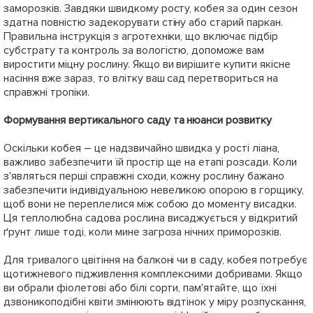
заморозків. Завдяки швидкому росту, кобея за один сезон
здатна повністю задекорувати стіну або старий паркан.
Правильна інструкція з агротехніки, що включає підбір
субстрату та контроль за вологістю, допоможе вам
виростити міцну рослину. Якщо ви вирішите купити якісне
насіння вже зараз, то влітку ваш сад перетвориться на
справжні тропіки.
Формування вертикального саду та нюанси розвитку
Оскільки кобея – це надзвичайно швидка у рості ліана,
важливо забезпечити їй простір ще на етапі розсади. Коли
з'являться перші справжні сходи, кожну рослину бажано
забезпечити індивідуальною невеликою опорою в горщику,
щоб вони не переплелися між собою до моменту висадки.
Ця теплолюбна садова рослина висаджується у відкритий
ґрунт лише тоді, коли мине загроза нічних приморозків.
Для тривалого цвітіння на балконі чи в саду, кобея потребує
щотижневого підживлення комплексними добривами. Якщо
ви обрали фіолетові або білі сорти, пам'ятайте, що їхні
дзвоникоподібні квіти змінюють відтінок у міру розпускання,