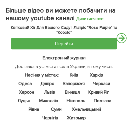
Більше відео ви можете побачити на
нашому youtube каналі
Дивитися все
Квітковий Хіт Для Вашого Саду | Ліатріс "Rose Purple" та
"Kobold"
Перейти
Електронний журнал
Доставка в усі міста і села України, в тому числі:
Насіння у містах:
Київ
Харків
Одеса
Дніпро
Запоріжжя
Черкаси
Херсон
Львів
Вінниця
Кривий Ріг
Луцьк
Миколаїв
Нікополь
Полтава
Рівне
Суми
Хмельницький
Чернігів
Житомир