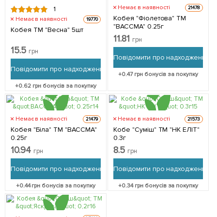
Немає в наявності
21478
1
Кобея "Фіолетова" ТМ
Немає в наявності
19770
"ВАССМА" 0.25г
Кобея ТМ "Весна" 5шт
11.81
грн
15.5
грн
Повідомити про надходження
Повідомити про надходження
+
0.47
грн бонусів за покупку
+
0.62
грн бонусів за покупку
Немає в наявності
Немає в наявності
21479
21573
Кобея "Біла" ТМ "ВАССМА"
Кобе "Суміш" ТМ "НК ЕЛІТ"
0.25г
0.3г
10.94
8.5
грн
грн
Повідомити про надходження
Повідомити про надходження
+
0.44
грн бонусів за покупку
+
0.34
грн бонусів за покупку