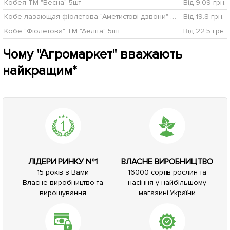
Кобея ТМ "Весна" 5шт
Від 9.09 грн.
Кобе лазающая фіолетова "Аметистові дзвони" ТМ "Аеліта" 0.3г
Від 19.8 грн.
Кобе "Фіолетова" ТМ "Аеліта" 5шт
Від 22.5 грн.
Чому "Агромаркет" вважають
найкращим*
ЛІДЕРИ РИНКУ №1
ВЛАСНЕ ВИРОБНИЦТВО
15 років з Вами
16000 сортів рослин та
Власне виробництво та
насіння у найбільшому
вирощування
магазині України