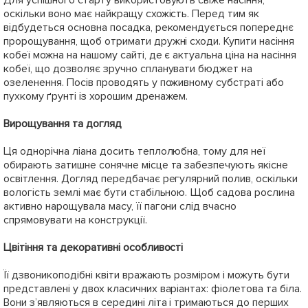
Для успішного старту використовують свіже насіння,
оскільки воно має найкращу схожість. Перед тим як
відбудеться основна посадка, рекомендується попереднє
пророщування, щоб отримати дружні сходи. Купити насіння
кобеї можна на нашому сайті, де є актуальна ціна на насіння
кобеї, що дозволяє зручно спланувати бюджет на
озеленення. Посів проводять у поживному субстраті або
пухкому ґрунті із хорошим дренажем.
Вирощування та догляд
Ця однорічна ліана досить теплолюбна, тому для неї
обирають затишне сонячне місце та забезпечують якісне
освітлення. Догляд передбачає регулярний полив, оскільки
вологість землі має бути стабільною. Щоб садова рослина
активно нарощувала масу, її пагони слід вчасно
спрямовувати на конструкції.
Цвітіння та декоративні особливості
Її дзвоникоподібні квіти вражають розміром і можуть бути
представлені у двох класичних варіантах: фіолетова та біла.
Вони з’являються в середині літа і тримаються до перших