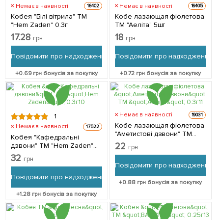
Немає в наявності
Немає в наявності
16402
16405
Кобея "Білі вітрила" ТМ
Кобе лазающая фіолетова
"Нem Zaden" 0.3г
ТМ "Аеліта" 5шт
17.28
18
грн
грн
Повідомити про надходження
Повідомити про надходження
+
0.69
грн бонусів за покупку
+
0.72
грн бонусів за покупку
Немає в наявності
19031
1
Кобе лазающая фіолетова
Немає в наявності
17522
"Аметистові дзвони" ТМ
Кобея "Кафедральні
"Аеліта" 0.3г
22
дзвони" ТМ "Hem Zaden"
грн
0.3г
32
грн
Повідомити про надходження
Повідомити про надходження
+
0.88
грн бонусів за покупку
+
1.28
грн бонусів за покупку