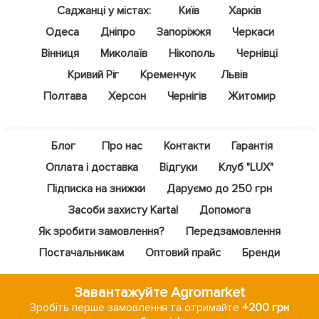
Саджанці у містах:
Київ
Харків
Одеса
Дніпро
Запоріжжя
Черкаси
Вінниця
Миколаїв
Нікополь
Чернівці
Кривий Ріг
Кременчук
Львів
Полтава
Херсон
Чернігів
Житомир
Блог
Про нас
Контакти
Гарантія
Оплата і доставка
Відгуки
Клуб "LUX"
Підписка на знижки
Даруємо до 250 грн
Засоби захисту Kartal
Допомога
Як зробити замовлення?
Передзамовлення
Постачальникам
Оптовий прайс
Бренди
Завантажуйте Agromarket
Зробіть перше замовлення та отримайте
+200 грн