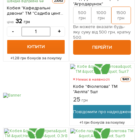
Швидка відправка
23053
"Агродарунок"
Кобея "Кафедральні
500
1000
1500
2
дзвони" ТМ "Садиба центр"
грн
грн
грн
5шт
32
грн
ціна
Ви можете вказати будь-
-
+
яку суму від 500 грн, кратну
500.
КУПИТИ
ПЕРЕЙТИ
+
1.28
грн бонусів за покупку
Немає в наявності
16401
Кобе "Фіолетова" ТМ
"Аеліта" 5шт
25
грн
Повідомити про надходження
+
1
грн бонусів за покупку