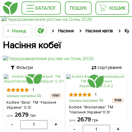
КАТАЛОГ
ПОШУК
КОШИК
Назад
Насіння
Насіння квітів
Куч
Насіння кобеї
Фільтри
сортування
1
1
Швидка відправка
15597
Швидка відправка
15598
Кобея "Біла" ТМ "Насіння
Кобея "Фіолетова" ТМ
України" 0.3г
"Насіння України"0.3г
26.79
грн
ціна
26.79
грн
ціна
-
+
-
+