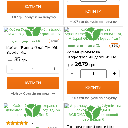
КУПИТИ
КУПИТИ
+
1.07
грн бонусів за покупку
+
1.07
грн бонусів за покупку
Швидка відправка
16403
Швидка відправка
18510
Кобея "Винно-біла" ТМ "GL
Кобея фіолетова
Seeds" 4шт
"Кафедральні дзвони" ТМ
35
грн
ціна
"GL SEEDS" 4шт
26.79
грн
ціна
-
+
-
+
КУПИТИ
КУПИТИ
+
1.4
грн бонусів за покупку
+
1.07
грн бонусів за покупку
2
Подарунковий сертифікат