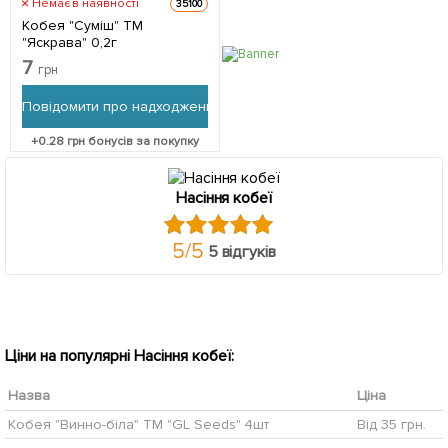
Немає в наявності
35100
Кобея "Суміш" ТМ
"Яскрава" 0,2г
7
грн
Повідомити про надходження
+
0.28
грн бонусів за покупку
Насіння кобеї
5
/
5
5 відгуків
Ціни на популярні Насіння кобеї:
Назва
Ціна
Кобея "Винно-біла" ТМ "GL Seeds" 4шт
Від 35 грн.