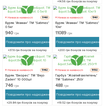
+
14.56
грн бонусів за покупку
Немає в наявності
Немає в наявності
51460
51461
Буряк "Атаман" ТМ "Satimex"
Буряк "Атаман" ТМ "Satimex"
0.5кг
10кг
940
11089
грн
грн
Повідомити про надходження
Повідомити про надходження
+
37.6
грн бонусів за покупку
+
200
грн бонусів за покупку
Немає в наявності
Немає в наявності
51462
51502
Буряк "Бікорес" ТМ "Bejo
Гарбуз "Жовтий велетень"
Zaden" 10 000шт
ТМ "Satimex" 250г
746
488
грн
грн
Повідомити про надходження
Повідомити про надходження
+
29.84
грн бонусів за покупку
+
19.52
грн бонусів за покупку