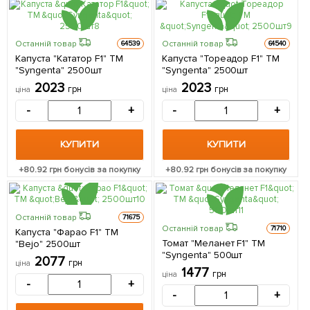
Останній товар
Останній товар
64539
64540
Капуста "Кататор F1" ТМ
Капуста "Тореадор F1" ТМ
"Syngenta" 2500шт
"Syngenta" 2500шт
2023
2023
грн
грн
ціна
ціна
-
+
-
+
КУПИТИ
КУПИТИ
+
80.92
грн бонусів за покупку
+
80.92
грн бонусів за покупку
Останній товар
71675
Останній товар
71710
Капуста "Фарао F1" ТМ
Томат "Меланет F1" ТМ
"Bejo" 2500шт
"Syngenta" 500шт
2077
грн
ціна
1477
грн
ціна
-
+
-
+