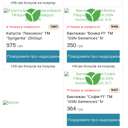
+
116
грн бонусів за покупку
Немає в наявності
Немає в наявності
13985
51456
Капуста "Лексикон" ТМ
Баклажан "Боніка F1" ТМ
"Syngenta" 2500шт
"GSN Semences" 5г
975
350
грн
грн
Повідомити про надходження
Повідомити про надходження
+
39
грн бонусів за покупку
+
14
грн бонусів за покупку
Немає в наявності
51457
Баклажан "Софія F1" ТМ
"GSN Semences" 5г
364
грн
Повідомити про надходження