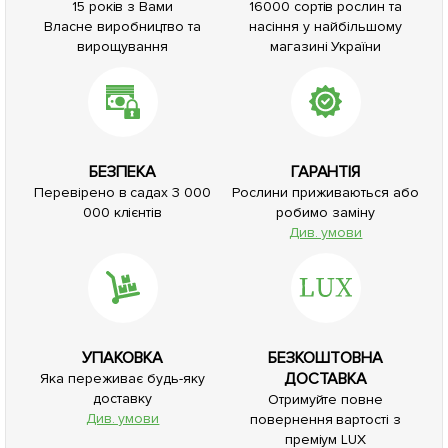
15 років з Вами
16000 сортів рослин та
Власне виробництво та
насіння у найбільшому
вирощування
магазині України
БЕЗПЕКА
ГАРАНТІЯ
Перевірено в садах 3 000
Рослини приживаються або
000 клієнтів
робимо заміну
Див. умови
УПАКОВКА
БЕЗКОШТОВНА
ДОСТАВКА
Яка переживає будь-яку
доставку
Отримуйте повне
Див. умови
повернення вартості з
преміум LUX