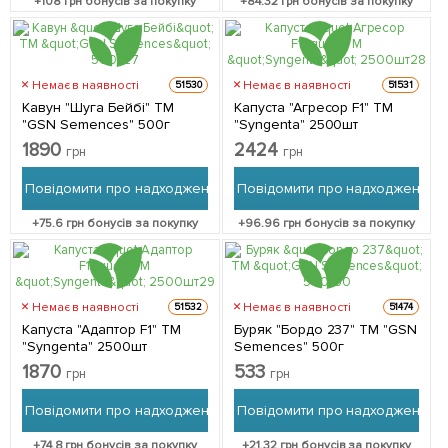
+
108
грн бонусів за покупку
+
84.32
грн бонусів за покупку
Немає в наявності
Немає в наявності
51530
51531
Кавун "Шуга Бейбі" ТМ
Капуста "Агресор F1" ТМ
"GSN Semences" 500г
"Syngenta" 2500шт
1890
2424
грн
грн
Повідомити про надходження
Повідомити про надходження
+
75.6
грн бонусів за покупку
+
96.96
грн бонусів за покупку
Немає в наявності
Немає в наявності
51532
51474
Капуста "Адаптор F1" ТМ
Буряк "Бордо 237" ТМ "GSN
"Syngenta" 2500шт
Semences" 500г
1870
533
грн
грн
Повідомити про надходження
Повідомити про надходження
+
74.8
грн бонусів за покупку
+
21.32
грн бонусів за покупку