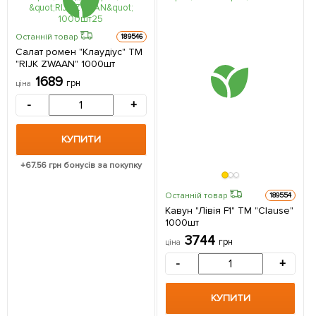
Останній товар
189546
Салат ромен "Клаудіус" ТМ
"RIJK ZWAAN" 1000шт
1689
грн
ціна
-
+
КУПИТИ
+
67.56
грн бонусів за покупку
Останній товар
189554
Кавун "Лівія F1" ТМ "Clause"
1000шт
3744
грн
ціна
-
+
КУПИТИ