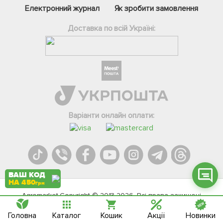
Електронний журнал
Як зробити замовлення
Доставка по всій Україні:
Фейсбук
Телеграм
Вайбер
Інстаграм
Варіанти онлайн оплати:
Онлайн чат
ВАШ КОД
НА 450
грн
Agromarket.Copyright © 2013-2026. Всі права захищені
Головна
Каталог
Кошик
Акції
Новинки