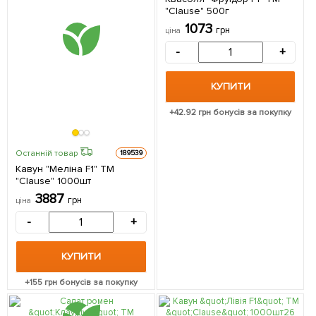
"Clause" 500г
1073
грн
ціна
-
+
КУПИТИ
+
42.92
грн бонусів за покупку
Останній товар
189539
Кавун "Меліна F1" ТМ
"Clause" 1000шт
3887
грн
ціна
-
+
КУПИТИ
+
155
грн бонусів за покупку