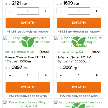
2121
1609
грн
грн
ціна
ціна
-
+
-
+
КУПИТИ
КУПИТИ
+
84.84
грн бонусів за покупку
+
64.36
грн бонусів за покупку
Останній товар
Швидка відправка
189562
189642
Кавун "Єллоу Лав F1" ТМ
Цибуля "Дарко F1" ТМ
"Clause" 1000шт
"Syngenta" 50000шт
3897
3061
грн
грн
ціна
ціна
-
+
-
+
КУПИТИ
КУПИТИ
+
155
грн бонусів за покупку
+
122
грн бонусів за покупку