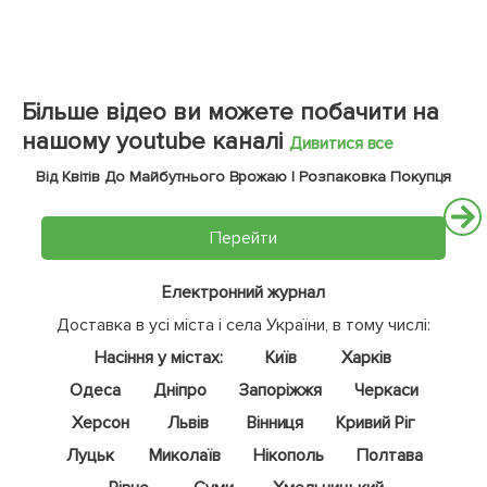
Більше відео ви можете побачити на
нашому youtube каналі
Дивитися все
Від Квітів До Майбутнього Врожаю | Розпаковка Покупця
Перейти
Електронний журнал
Доставка в усі міста і села України, в тому числі:
Насіння у містах:
Київ
Харків
Одеса
Дніпро
Запоріжжя
Черкаси
Херсон
Львів
Вінниця
Кривий Ріг
Луцьк
Миколаїв
Нікополь
Полтава