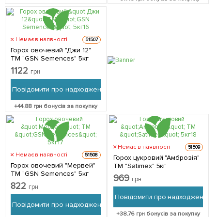
Немає в наявності
51507
Горох овочевий "Джи 12"
ТМ "GSN Semences" 5кг
1122
грн
Повідомити про надходження
+
44.88
грн бонусів за покупку
Немає в наявності
51509
Немає в наявності
51508
Горох цукровий "Амброзія"
Горох овочевий "Мервей"
ТМ "Satimex" 5кг
ТМ "GSN Semences" 5кг
969
грн
822
грн
Повідомити про надходження
Повідомити про надходження
+
38.76
грн бонусів за покупку