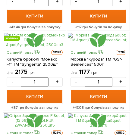
-
+
-
+
КУПИТИ
КУПИТИ
+
42.44
грн бонусів за покупку
+
117
грн бонусів за покупку
НОВИНКА
Останній товар
Останній товар
51597
51719
Капуста броколі "Монако
Морква "Курода" ТМ "GSN
F1" ТМ "Syngenta" 2500шт
Semences" 500г
2175
1177
грн
грн
ціна
ціна
-
+
-
+
КУПИТИ
КУПИТИ
+
87
грн бонусів за покупку
+
47.08
грн бонусів за покупку
Останній товар
Останній товар
52140
64532