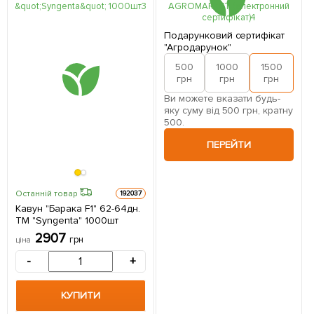
Подарунковий сертифікат
"Агродарунок"
500
1000
1500
2
грн
грн
грн
Ви можете вказати будь-
яку суму від 500 грн, кратну
500.
ПЕРЕЙТИ
Останній товар
192037
Кавун "Барака F1" 62-64дн.
ТМ "Syngenta" 1000шт
2907
грн
ціна
-
+
КУПИТИ