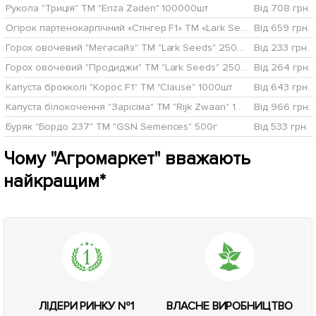
Рукола "Триція" ТМ "Enza Zaden" 100000шт
Від 708 грн.
Огірок партенокарпічний «Стінгер F1» ТМ «Lark Seeds» 1000шт
Від 659 грн.
Горох овочевий "Мегасайз" ТМ "Lark Seeds" 2500шт
Від 233 грн.
Горох овочевий "Продиджи" ТМ "Lark Seeds" 2500шт
Від 264 грн.
Капуста брокколі "Корос F1" ТМ "Clause" 1000шт
Від 643 грн.
Капуста білокочення "Зарісіма" ТМ "Rijk Zwaan" 1000шт
Від 966 грн.
Буряк "Бордо 237" ТМ "GSN Semences" 500г
Від 533 грн.
Чому "Агромаркет" вважають
найкращим*
ЛІДЕРИ РИНКУ №1
ВЛАСНЕ ВИРОБНИЦТВО