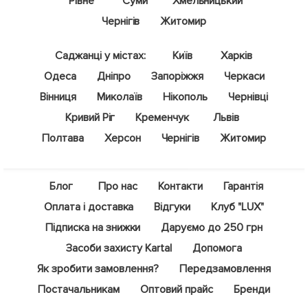
Рівне
Суми
Хмельницький
Чернігів
Житомир
Саджанці у містах:
Київ
Харків
Одеса
Дніпро
Запоріжжя
Черкаси
Вінниця
Миколаїв
Нікополь
Чернівці
Кривий Ріг
Кременчук
Львів
Полтава
Херсон
Чернігів
Житомир
Блог
Про нас
Контакти
Гарантія
Оплата і доставка
Відгуки
Клуб "LUX"
Підписка на знижки
Даруємо до 250 грн
Засоби захисту Kartal
Допомога
Як зробити замовлення?
Передзамовлення
Постачальникам
Оптовий прайс
Бренди