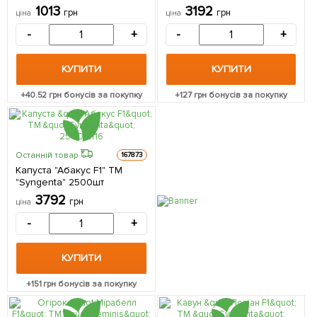
1013
3192
грн
грн
ціна
ціна
-
+
-
+
КУПИТИ
КУПИТИ
+
40.52
грн бонусів за покупку
+
127
грн бонусів за покупку
Останній товар
167873
Капуста "Абакус F1" ТМ
"Syngenta" 2500шт
3792
грн
ціна
-
+
КУПИТИ
+
151
грн бонусів за покупку