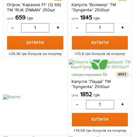
Огірок "Караоке F1" (12 66)
Капуста "Боликор" ТМ
ТМ "RIJK ZWAAN" 250шт
"Syngenta" 2500шт
659
1845
грн
грн
ціна
ціна
-
+
-
+
КУПИТИ
КУПИТИ
+
26.36
грн бонусів за покупку
+
73.8
грн бонусів за покупку
Швидка відправка
64533
Капуста "Лауда" ТМ
"Syngenta" 2500шт
1852
грн
ціна
-
+
КУПИТИ
+
74.08
грн бонусів за покупку