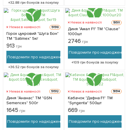
+
32.88
грн бонусів за покупку
Немає в наявності
51511
Немає в наявності
51510
Диня "Амал F1" ТМ "Clause"
Горох цукровий "Шуга Бон"
1000шт
ТМ "Satimex" 5кг
2746
грн
913
грн
Повідомити про надходження
Повідомити про надходження
+
109
грн бонусів за покупку
+
36.52
грн бонусів за покупку
Немає в наявності
Немає в наявності
51512
51514
Диня "Ананас" ТМ "GSN
Кабачок "Дафна F1" ТМ
Semences" 500г
"Syngenta" 500шт
1645
669
грн
грн
Повідомити про надходження
Повідомити про надходження