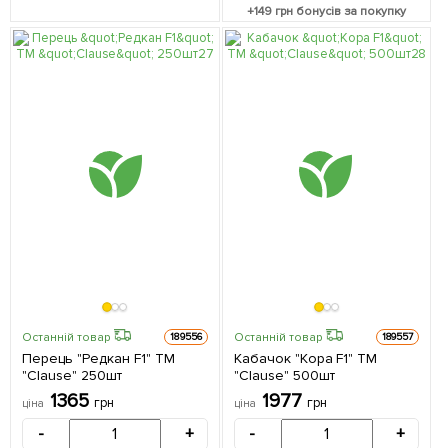
+
149
грн бонусів за покупку
Останній товар
Останній товар
189556
189557
Перець "Редкан F1" ТМ
Кабачок "Кора F1" ТМ
"Clause" 250шт
"Clause" 500шт
1365
1977
грн
грн
ціна
ціна
-
+
-
+