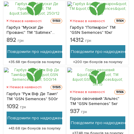
Немає в наявності
Немає в наявності
51503
51504
Гарбуз "Мускат Де
Гарбуз "Потімарон" ТМ
Прованс" ТМ "Satimex"
"GSN Semences" 10кг
250г
892
14312
грн
грн
Повідомити про надходження
Повідомити про надходження
+
35.68
грн бонусів за покупку
+
200
грн бонусів за покупку
Немає в наявності
51505
Немає в наявності
51506
Гарбуз "Руж Віф Де Тамп"
Горох овочевий "Альтес"
ТМ "GSN Semences" 500г
ТМ "GSN Semences" 5кг
1092
грн
937
грн
Повідомити про надходження
Повідомити про надходження
+
43.68
грн бонусів за покупку
+
37.48
грн бонусів за покупку