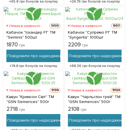
+
65.8
грн бонусів за покупку
+
26.76
грн бонусів за покупку
Немає в наявності
Немає в наявності
51515
51517
Кабачок "Іскандер F1" ТМ
Кабачок "Супремо F1" ТМ
"Seminis" 500шт
"Syngenta" 1000шт
1870
2209
грн
грн
Повідомити про надходження
Повідомити про надходження
+
74.8
грн бонусів за покупку
+
88.36
грн бонусів за покупку
Немає в наявності
Немає в наявності
51519
51529
Кавун "Кримсон Світ" ТМ
Кавун "Чарльстон грей" ТМ
"GSN Semences" 500г
"GSN Semences" 500г
2718
2108
грн
грн
Повідомити про надходження
Повідомити про надходження