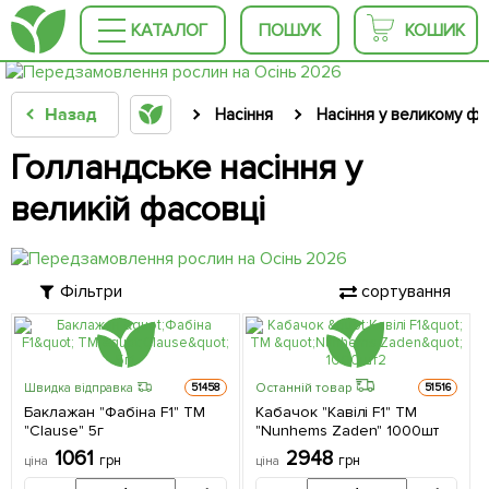
КАТАЛОГ
ПОШУК
КОШИК
Назад
Насіння
Насіння у великому фа
Голландське насіння у
великій фасовці
Фільтри
сортування
Останній товар
Швидка відправка
51458
51516
Баклажан "Фабіна F1" ТМ
Кабачок "Кавілі F1" ТМ
"Clause" 5г
"Nunhems Zaden" 1000шт
1061
2948
грн
грн
ціна
ціна