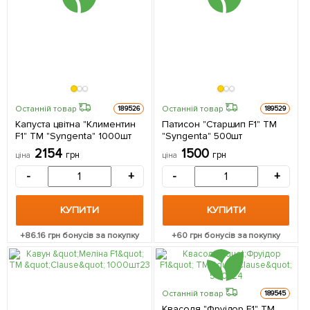
Останній товар
Останній товар
189526
189529
Капуста цвітна "Климентин
Патисон "Старшип F1" ТМ
F1" ТМ "Syngenta" 1000шт
"Syngenta" 500шт
2154
1500
грн
грн
ціна
ціна
-
+
-
+
КУПИТИ
КУПИТИ
+
86.16
грн бонусів за покупку
+
60
грн бонусів за покупку
Останній товар
189545
Квасоля "Фруідор F1" ТМ