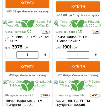
КУПИТИ
КУПИТИ
+
83.08
грн бонусів за покупку
+
59.08
грн бонусів за покупку
Останній товар
Останній товар
71787
71796
Диня "Мілан F1" ТМ "Clause"
Томат "Айдар F1" ТМ
1000шт
"Clause" 250шт
3976
1901
грн
грн
ціна
ціна
-
+
-
+
КУПИТИ
КУПИТИ
+
159
грн бонусів за покупку
+
76.04
грн бонусів за покупку
Швидка відправка
Швидка відправка
71799
167872
Томат "Терра Котта" ТМ
Кавун "Топ Ган F1" ТМ
"Syngenta" 1000шт
"Syngenta" 1000шт