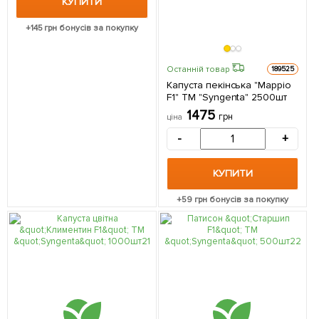
КУПИТИ
+
145
грн бонусів за покупку
Останній товар
189525
Капуста пекінська "Марріо
F1" ТМ "Syngenta" 2500шт
1475
грн
ціна
-
+
КУПИТИ
+
59
грн бонусів за покупку