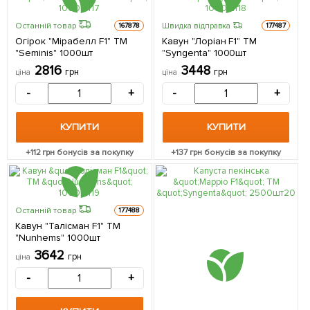
Останній товар
Швидка відправка
167878
177487
Огірок "Мірабелл F1" ТМ
Кавун "Лоріан F1" ТМ
"Seminis" 1000шт
"Syngenta" 1000шт
2816
3448
грн
грн
ціна
ціна
-
+
-
+
КУПИТИ
КУПИТИ
+
112
грн бонусів за покупку
+
137
грн бонусів за покупку
Останній товар
177488
Кавун "Талісман F1" ТМ
"Nunhems" 1000шт
3642
грн
ціна
-
+