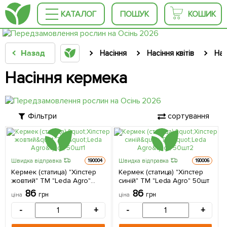
КАТАЛОГ
ПОШУК
КОШИК
Назад
Насіння
Насіння квітів
Нас
Насіння кермека
Фільтри
сортування
Швидка відправка
Швидка відправка
190004
190006
Кермек (статица) "Хіпстер
Кермек (статица) "Хіпстер
жовтий" ТМ "Leda Agro"
синій" ТМ "Leda Agro" 50шт
50шт
86
86
грн
грн
ціна
ціна
-
+
-
+