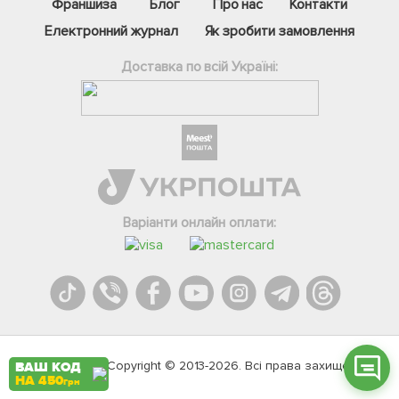
Франшиза
Блог
Про нас
Контакти
Електронний журнал
Як зробити замовлення
Доставка по всій Україні:
Фейсбук
Телеграм
Варіанти онлайн оплати:
Вайбер
Інстаграм
Онлайн чат
Agromarket.Copyright © 2013-2026. Всі права захищені
ВАШ КОД
НА 450
грн