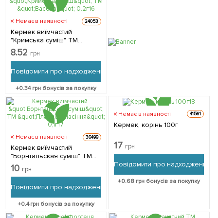
Немає в наявності
24053
Кермек виїмчастий
"Кримська суміш" ТМ
"Вассма" 0.2г
8.52
грн
Повідомити про надходження
+
0.34
грн бонусів за покупку
Немає в наявності
41561
Кермек, корінь 100г
Немає в наявності
36499
17
грн
Кермек виїмчастий
"Борнтальская суміш" ТМ
Повідомити про надходження
"Плазмові насіння" 0,1г
10
грн
+
0.68
грн бонусів за покупку
Повідомити про надходження
+
0.4
грн бонусів за покупку