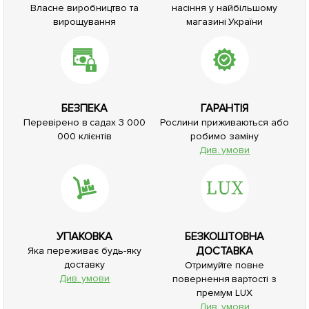
Власне виробництво та
насіння у найбільшому
вирощування
магазині України
БЕЗПЕКА
ГАРАНТІЯ
Перевірено в садах 3 000
Рослини приживаються або
000 клієнтів
робимо заміну
Див. умови
УПАКОВКА
БЕЗКОШТОВНА
ДОСТАВКА
Яка переживає будь-яку
доставку
Отримуйте повне
Див. умови
повернення вартості з
преміум LUX
Див. умови