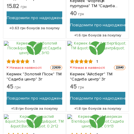
Кермек "Фортеця
15.82
пурпурна" ТМ "Садиба
грн
центр" 0.5г
40
грн
Повідомити про надходження
Повідомити про надходження
+
0.63
грн бонусів за покупку
+
1.6
грн бонусів за покупку
1
1
Немає в наявності
Немає в наявності
22639
22640
Кермек "Золотий Пісок" ТМ
Кермек "Айсберг" ТМ
"Садиба центр" 3г
"Садиба центр" 3г
45
45
грн
грн
Повідомити про надходження
Повідомити про надходження
+
1.8
грн бонусів за покупку
+
1.8
грн бонусів за покупку