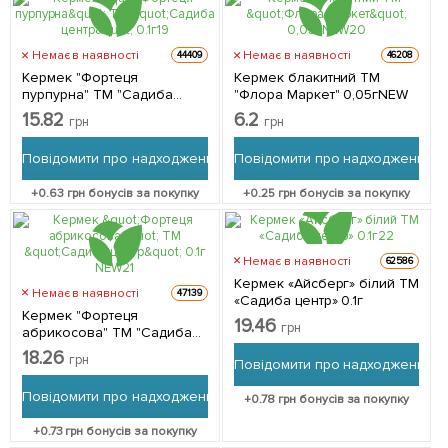
Немає в наявності
Немає в наявності
44409
46208
Кермек "Фортеця
Кермек блакитний ТМ
пурпурна" ТМ "Садиба
"Флора Маркет" 0,05гNEW
центр" 0.1г
15.82
6.2
грн
грн
Повідомити про надходження
Повідомити про надходження
+
0.63
грн бонусів за покупку
+
0.25
грн бонусів за покупку
Немає в наявності
62586
Кермек «Айсберг» білий ТМ
Немає в наявності
47139
«Садиба центр» 0.1г
Кермек "Фортеця
19.46
грн
абрикосова" ТМ "Садиба
центр" 0.1г NEW
18.26
грн
Повідомити про надходження
Повідомити про надходження
+
0.78
грн бонусів за покупку
+
0.73
грн бонусів за покупку