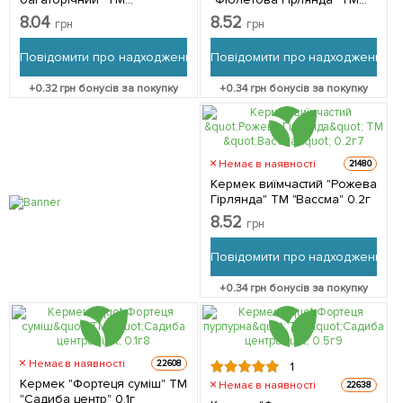
"ВАССМА" 0.1г
"Вассма" 0.2г
8.04
8.52
грн
грн
Повідомити про надходження
Повідомити про надходження
+
0.32
грн бонусів за покупку
+
0.34
грн бонусів за покупку
Немає в наявності
21480
Кермек виїмчастий "Рожева
Гірлянда" ТМ "Вассма" 0.2г
8.52
грн
Повідомити про надходження
+
0.34
грн бонусів за покупку
Немає в наявності
22608
1
Кермек "Фортеця суміш" ТМ
Немає в наявності
22638
"Садиба центр" 0.1г