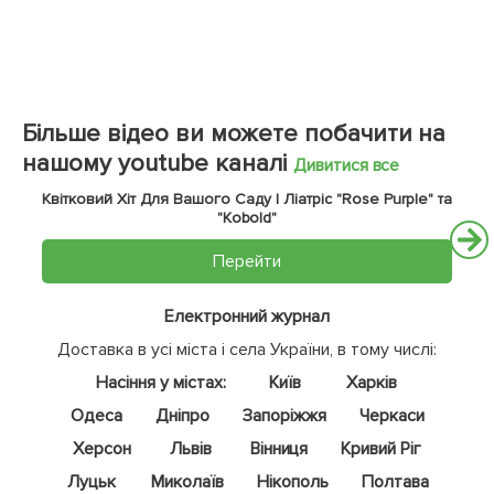
Більше відео ви можете побачити на
нашому youtube каналі
Дивитися все
Квітковий Хіт Для Вашого Саду | Ліатріс "Rose Purple" та
"Kobold"
Перейти
Електронний журнал
Доставка в усі міста і села України, в тому числі:
Насіння у містах:
Київ
Харків
Одеса
Дніпро
Запоріжжя
Черкаси
Херсон
Львів
Вінниця
Кривий Ріг
Луцьк
Миколаїв
Нікополь
Полтава