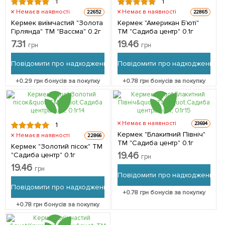
1
1
Немає в наявності
Немає в наявності
22652
22865
Кермек виїмчастий "Золота
Кермек "Американ Б'юті"
Гірлянда" ТМ "Вассма" 0.2г
ТМ "Садиба центр" 0.1г
7.31
19.46
грн
грн
Повідомити про надходження
Повідомити про надходження
+
0.29
грн бонусів за покупку
+
0.78
грн бонусів за покупку
Немає в наявності
23694
1
Кермек "Блакитний Північ"
Немає в наявності
22866
ТМ "Садиба центр" 0.1г
Кермек "Золотий пісок" ТМ
19.46
"Садиба центр" 0.1г
грн
19.46
грн
Повідомити про надходження
Повідомити про надходження
+
0.78
грн бонусів за покупку
+
0.78
грн бонусів за покупку