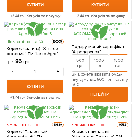
КУПИТИ
КУПИТИ
+
3.44
грн бонусів за покупку
+
3.44
грн бонусів за покупку
Швидка відправка
190005
Подарунковий сертифікат
Кермек (статица) "Хіпстер
"Агродарунок"
рожевий" ТМ "Leda Agro"
50шт
500
1000
1500
2
86
грн
ціна
грн
грн
грн
-
+
Ви можете вказати будь-
яку суму від 500 грн, кратну
500.
КУПИТИ
ПЕРЕЙТИ
+
3.44
грн бонусів за покупку
Немає в наявності
Немає в наявності
10839
19532
Кермек "Татарський
Кермек виїмчастий
багаторічний" ТМ
"Фіолетова Гірлянда" ТМ