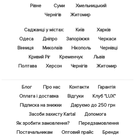
Рівне
Суми
Хмельницький
Чернігів
Житомир
Саджанці у містах:
Київ
Харків
Одеса
Дніпро
Запоріжжя
Черкаси
Вінниця
Миколаїв
Нікополь
Чернівці
Кривий Ріг
Кременчук
Львів
Полтава
Херсон
Чернігів
Житомир
Блог
Про нас
Контакти
Гарантія
Оплата і доставка
Відгуки
Клуб "LUX"
Підписка на знижки
Даруємо до 250 грн
Засоби захисту Kartal
Допомога
Як зробити замовлення?
Передзамовлення
Постачальникам
Оптовий прайс
Бренди