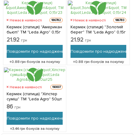
Немає в наявності
Немає в наявності
186782
186783
Кермек (статиця) "Американ
Кермек (статиця) "Золотий
бьюті" ТМ "Leda Agro" 0,15г
берег" ТМ "Leda Agro" 0,15г
21.92
21.92
грн
грн
Повідомити про надходження
Повідомити про надходження
+
0.88
грн бонусів за покупку
+
0.88
грн бонусів за покупку
Немає в наявності
190007
Кермек (статица) "Хіпстер
суміш" ТМ "Leda Agro" 50шт
86
грн
Повідомити про надходження
+
3.44
грн бонусів за покупку