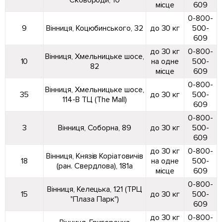
Сковороди, 10
місце
609
0-800-
9
Вінниця, Коцюбинського, 32
до 30 кг
500-
609
до 30 кг
0-800-
Вінниця, Хмельницьке шосе,
10
на одне
500-
82
місце
609
0-800-
Вінниця, Хмельницьке шосе,
35
до 30 кг
500-
114-В ТЦ (The Mall)
609
0-800-
3
Вінниця, Соборна, 89
до 30 кг
500-
609
до 30 кг
0-800-
Вінниця, Князів Коріатовичів
18
на одне
500-
(ран. Свердлова), 181а
місце
609
0-800-
Вінниця, Келецька, 121 (ТРЦ
15
до 30 кг
500-
"Плаза Парк")
609
до 30 кг
0-800-