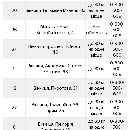
до 30 кг
0-800-
20
Вінниця, Гетьмана Мазепи, 8а
на одне
500-
місце
609
0-800-
Вінниця ,просп.
без
36
500-
Коцюбинського, 4
обмежень
609
до 30 кг
0-800-
Вінниця, проспект Юності,
37
на одне
500-
46
місце
609
0-800-
Вінниця, Академіка Янгеля,
11
до 30 кг
500-
75, прим. 68
609
до 30 кг
0-800-
12
Вінниця, Пирогова, 31
на одне
500-
місце
609
до 30 кг
0-800-
Вінниця, Трамвайна, 36,
27
на одне
500-
прим. 25
місце
609
до 30 кг
0-800-
Вінниця, Григорія
8
на одне
500-