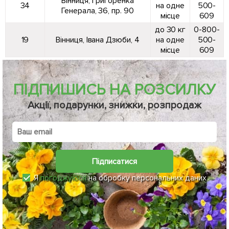
Вінниця, Григоренка
34
на одне
500-
Генерала, 36, пр. 90
місце
609
до 30 кг
0-800-
19
Вінниця, Івана Дзюби, 4
на одне
500-
місце
609
ПІДПИШИСЬ НА РОЗСИЛКУ
Акції, подарунки, знижки, розпродаж
Підписатися
Я
погоджуюся
на обробку персональних даних