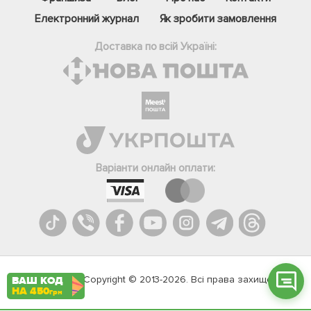
Електронний журнал
Як зробити замовлення
Доставка по всій Україні:
Фейсбук
Телеграм
Варіанти онлайн оплати:
Вайбер
Інстаграм
Онлайн чат
Agromarket.Copyright © 2013-2026. Всі права захищені
ВАШ КОД
НА 450
грн