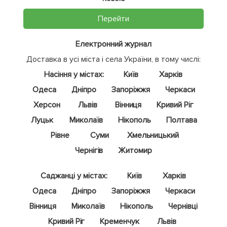
Перейти
Електронний журнал
Доставка в усі міста і села України, в тому числі:
Насіння у містах:
Київ
Харків
Одеса
Дніпро
Запоріжжя
Черкаси
Херсон
Львів
Вінниця
Кривий Ріг
Луцьк
Миколаїв
Нікополь
Полтава
Рівне
Суми
Хмельницький
Чернігів
Житомир
Саджанці у містах:
Київ
Харків
Одеса
Дніпро
Запоріжжя
Черкаси
Вінниця
Миколаїв
Нікополь
Чернівці
Кривий Ріг
Кременчук
Львів