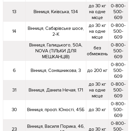
до 30 кг
0-800-
13
Вінниця, Київська, 134
на одне
500-
місце
609
до 30 кг
0-800-
Вінниця, Сабарівське шосе,
14
на одне
500-
2-К
місце
609
Вінниця, Галицького, 50А,
0-800-
без
NOVA (ТІЛЬКИ ДЛЯ
500-
обмежень
МЕШКАНЦІВ)
609
0-800-
6
Вінниця, Соняшникова, 3
до 200 кг
500-
609
до 30 кг
0-800-
31
Вінниця, Данила Нечая, 171
на одне
500-
місце
609
0-800-
30
Вінниця, просп. Юності, 45Б
до 30 кг
500-
609
0-800-
Вінниця, Василя Порика, 46,
23
до 30 кг
500-