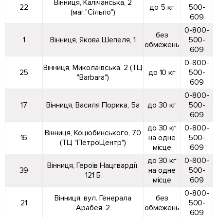
Вінниця, Калічанська, 2
22
до 5 кг
500-
(маг."Сільпо")
609
0-800-
без
1
Вінниця, Якова Шепеля, 1
500-
обмежень
609
0-800-
Вінниця, Миколаївська, 2 (ТЦ
25
до 10 кг
500-
"Barbara")
609
0-800-
17
Вінниця, Василя Порика, 5а
до 30 кг
500-
609
до 30 кг
0-800-
Вінниця, Коцюбинського, 70
16
на одне
500-
(ТЦ "ПетроЦентр")
місце
609
до 30 кг
0-800-
Вінниця, Героїв Нацгвардії,
39
на одне
500-
121 Б
місце
609
0-800-
Вінниця, вул. Генерала
без
21
500-
Арабея, 2
обмежень
609