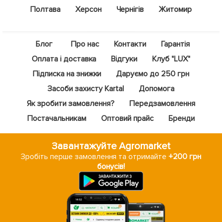
Полтава
Херсон
Чернігів
Житомир
Блог
Про нас
Контакти
Гарантія
Оплата і доставка
Відгуки
Клуб "LUX"
Підписка на знижки
Даруємо до 250 грн
Засоби захисту Kartal
Допомога
Як зробити замовлення?
Передзамовлення
Постачальникам
Оптовий прайс
Бренди
Завантажуйте Agromarket
Зробіть перше замовлення та отримайте
+200 грн
бонусів!