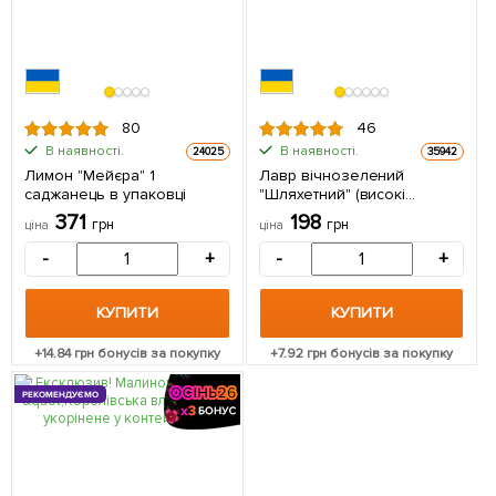
80
46
В наявності.
В наявності.
24025
35942
Лимон "Мейєра" 1
Лавр вічнозелений
саджанець в упаковці
"Шляхетний" (високі
декоративні якості) 1
371
198
грн
грн
ціна
ціна
саджанець в упаковці
-
+
-
+
КУПИТИ
КУПИТИ
+
14.84
грн бонусів за покупку
+
7.92
грн бонусів за покупку
РЕКОМЕНДУЄМО