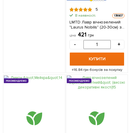
5
В наявності.
178907
LMTD Лавр вічнозелений
"Laurus Nobilis" (20-30см) з
Нідерландів 1 саджанець в
421
грн
ціна
упаковці (кімнатний)
-
+
КУПИТИ
+
16.84
грн бонусів за покупку
РЕКОМЕНДУЄМО
РЕКОМЕНДУЄМО