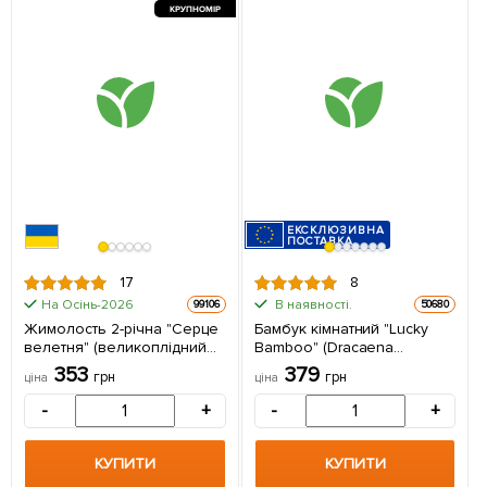
КРУПНОМІР
ЕКСКЛЮЗИВНА
ПОСТАВКА
17
8
На Осінь-2026
В наявності.
99106
50680
Жимолость 2-річна "Серце
Бамбук кімнатний "Lucky
велетня" (великоплідний
Bamboo" (Dracaena
сорт) С1,5 1 саджанець в
Sanderiana) 1 саджанець в
353
379
грн
грн
ціна
ціна
упаковці
упаковці (кімнатний)
Нідерланди
-
+
-
+
КУПИТИ
КУПИТИ