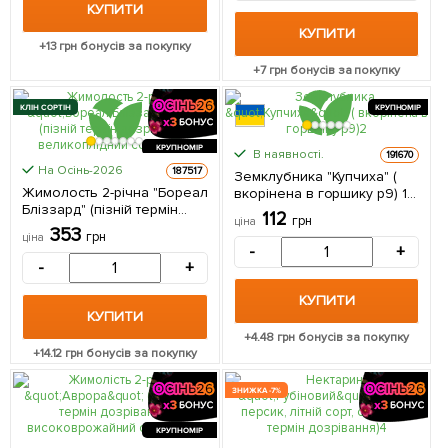
КУПИТИ
КУПИТИ
+
13
грн бонусів за покупку
+
7
грн бонусів за покупку
КЛІН СОРТІН
КРУПНОМІР
КРУПНОМІР
В наявності.
191670
На Осінь-2026
187517
Земклубника "Купчиха" (
Жимолость 2-річна "Бореал
вкорінена в горшику р9) 1
Бліззард" (пізній термін
шт в упаковці
112
грн
ціна
дозрівання, великоплідний
353
грн
ціна
сорт) С1,5 1 саджанець в
-
+
упаковці
-
+
КУПИТИ
КУПИТИ
+
4.48
грн бонусів за покупку
+
14.12
грн бонусів за покупку
ЗНИЖКА -7%
КРУПНОМІР