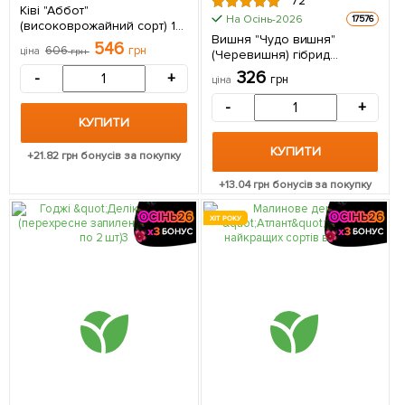
72
Ківі "Аббот"
На Осінь-2026
17576
(високоврожайний сорт) 1
Вишня "Чудо вишня"
саджанець в упаковці
546
606
грн
ціна
грн
(Черевишня) гібрид
черешня + вишня (літній
326
-
+
грн
ціна
сорт, ранній термін
дозрівання) 1 саджанець в
-
+
упаковці
КУПИТИ
КУПИТИ
+
21.82
грн бонусів за покупку
+
13.04
грн бонусів за покупку
ХІТ РОКУ