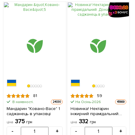
81
59
В наявності.
На Осінь-2026
24030
45669
Мандарин "Ковано-Васе" 1
Новинка! Нектарин
саджанець в упаковці
інжирний пірамідальний.
Донат (Donat) 1 саджанець
375
332
грн
грн
ціна
ціна
в упаковці
-
+
-
+