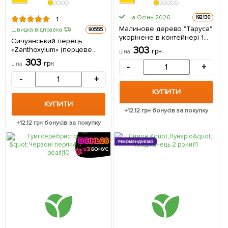
На Осінь-2026
192130
1
Малинове дерево "Таруса"
Швидка відправка
90555
укорінене в контейнері 1
Сичуанський перець
саджанець в упаковці
303
«Zanthoxylum» (перцеве
грн
ціна
дерево) висота 10см 1
303
грн
ціна
-
+
саджанець в упаковці
-
+
КУПИТИ
КУПИТИ
+
12.12
грн бонусів за покупку
+
12.12
грн бонусів за покупку
РЕКОМЕНДУЄМО