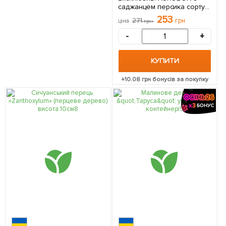
саджанцем персика сорту
солодкого, як мед 1
253
271
грн
ціна
грн
саджанець в упаковці
-
+
КУПИТИ
+
10.08
грн бонусів за покупку