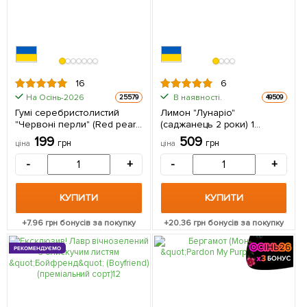
16
6
На Осінь-2026
В наявності.
25579
49509
Гумі серебристолистий
Лимон "Лунаріо"
"Червоні перли" (Red pearl)
(саджанець 2 роки) 1
1 саджанець в упаковці
саджанець в упаковці
199
509
грн
грн
ціна
ціна
-
+
-
+
КУПИТИ
КУПИТИ
+
7.96
грн бонусів за покупку
+
20.36
грн бонусів за покупку
РЕКОМЕНДУЄМО