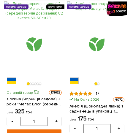
РЕКОМЕНДУЄМО
КРУПНОМІР
РЕКОМЕНДУЄМО
Останній товар
178692
17
Лохина (чорниця садова) 2
На Осінь-2026
48772
роки "Мегас Блю" (середній
Акебія (шоколадна ліана) 1
термін дозрівання) С2
325
саджанець в упаковці 1
грн
ціна
висота 50-60см 1
саджанець в упаковці
175
саджанець в упаковці
грн
ціна
-
+
-
+