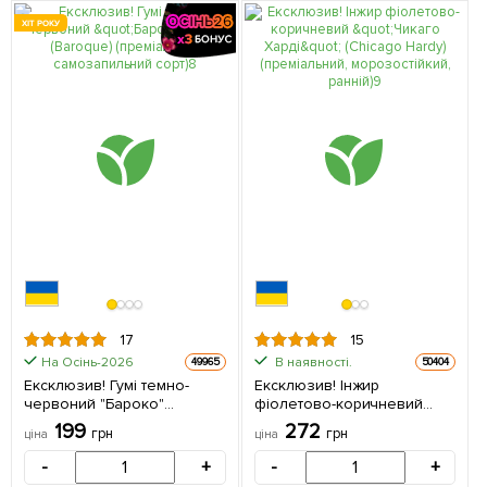
ХІТ РОКУ
17
15
На Осінь-2026
В наявності.
49965
50404
Ексклюзив! Гумі темно-
Ексклюзив! Інжир
червоний "Бароко"
фіолетово-коричневий
(Baroque) (преміальний
"Чикаго Харді" (Chicago
199
272
грн
грн
ціна
ціна
самозапильний сорт) 1
Hardy) (преміальний,
саджанець в упаковці
морозостійкий, ранній) 1
-
+
-
+
саджанець в упаковці