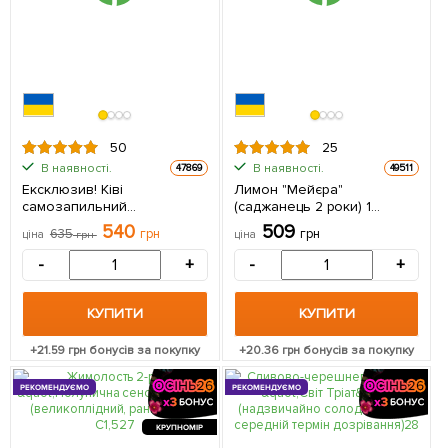
50
25
В наявності.
В наявності.
47869
49511
Ексклюзив! Ківі
Лимон "Мейєра"
самозапильний
(саджанець 2 роки) 1
коричневий з м'якоттю
саджанець в упаковці
540
509
635
грн
грн
ціна
грн
ціна
зеленого кольору
"Блаженство" (Bliss)
-
+
-
+
(преміальний,
морозостійкий сорт) 1
саджанець в упаковці
КУПИТИ
КУПИТИ
+
21.59
грн бонусів за покупку
+
20.36
грн бонусів за покупку
РЕКОМЕНДУЄМО
РЕКОМЕНДУЄМО
КРУПНОМІР