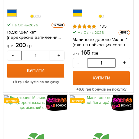
На Осінь-2026
177579
195
Годжі "Делікат"
На Осінь-2026
46065
(перехресне запилення,
Малинове дерево "Атлант"
садити по 2 шт) 1
200
(один з найкращих сортів в
грн
ціна
саджанець в упаковці
світі!) 1 шт в упаковці
165
грн
ціна
-
+
-
+
КУПИТИ
КУПИТИ
+
8
грн бонусів за покупку
+
6.6
грн бонусів за покупку
ХІТ РОКУ
ХІТ РОКУ