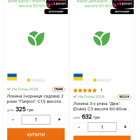
КРУПНОМІР
КРУПНОМІР
На Осінь-2026
176948
1
Лохина (чорниця садова) 2
На Осінь-2026
182324
роки "Патріот" С1,5 висота
Лохина 3-х річна "Дюк"
50-60см 1 саджанець в
325
(Duke) С3 висота 60-80см 1
грн
ціна
упаковці
саджанець в упаковці
632
грн
ціна
-
+
-
+
КУПИТИ