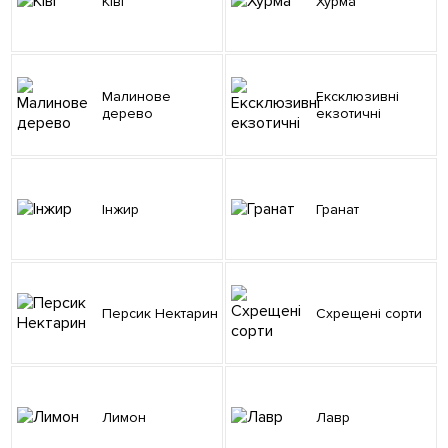
Ківі
Хурма
Малинове
Ексклюзивні
дерево
екзотичні
Інжир
Гранат
Персик Нектарин
Схрещені сорти
Лимон
Лавр