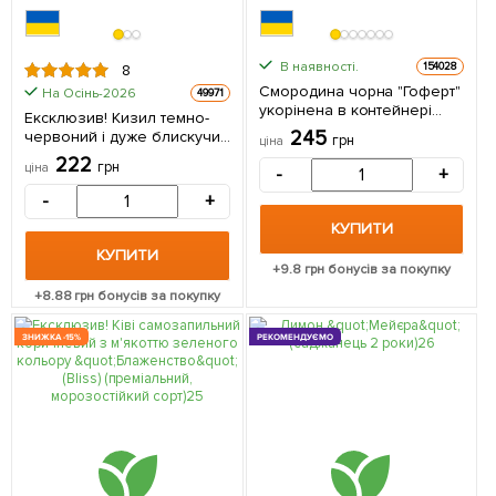
В наявності.
154028
8
Смородина чорна "Гоферт"
На Осінь-2026
49971
укорінена в контейнері
Ексклюзив! Кизил темно-
(ранній термін дозрівання) 1
245
червоний і дуже блискучий
грн
ціна
саджанець в упаковці
"Турмалін" (Tourmaline)
222
грн
ціна
-
+
(преміальний, дуже
врожайний сорт) 1
-
+
саджанець в упаковці
КУПИТИ
КУПИТИ
+
9.8
грн бонусів за покупку
+
8.88
грн бонусів за покупку
ЗНИЖКА -15%
РЕКОМЕНДУЄМО