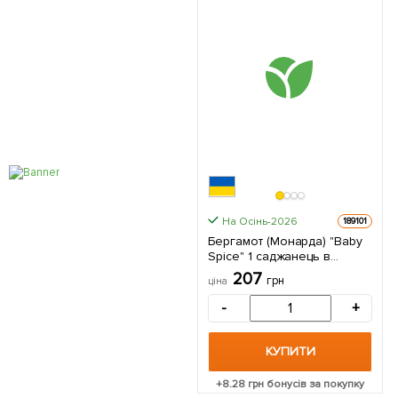
На Осінь-2026
189101
Бергамот (Монарда) "Baby
Spice" 1 саджанець в
упаковці
207
грн
ціна
-
+
КУПИТИ
+
8.28
грн бонусів за покупку