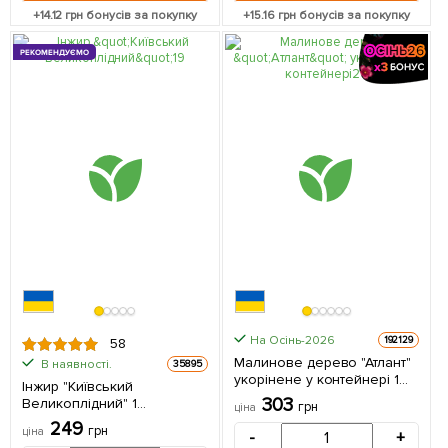
+
14.12
грн бонусів за покупку
+
15.16
грн бонусів за покупку
РЕКОМЕНДУЄМО
На Осінь-2026
192129
58
Малинове дерево "Атлант"
В наявності.
35895
укорінене у контейнері 1
Інжир "Київський
саджанець в упаковці
303
Великоплідний" 1
грн
ціна
саджанець в упаковці
249
грн
ціна
-
+