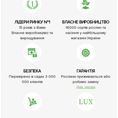
ЛІДЕРИ РИНКУ №1
ВЛАСНЕ ВИРОБНИЦТВО
15 років з Вами
16000 сортів рослин та
Власне виробництво та
насіння у найбільшому
вирощування
магазині України
БЕЗПЕКА
ГАРАНТІЯ
Перевірено в садах 3 000
Рослини приживаються або
000 клієнтів
робимо заміну
Див. умови