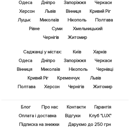
Одеса
Дніпро
Запоріжжя
Черкаси
Херсон
Львів
Вінниця
Кривий Ріг
Луцьк
Миколаїв
Нікополь
Полтава
Рівне
Суми
Хмельницький
Чернігів
Житомир
Саджанці у містах:
Київ
Харків
Одеса
Дніпро
Запоріжжя
Черкаси
Вінниця
Миколаїв
Нікополь
Чернівці
Кривий Ріг
Кременчук
Львів
Полтава
Херсон
Чернігів
Житомир
Блог
Про нас
Контакти
Гарантія
Оплата і доставка
Відгуки
Клуб "LUX"
Підписка на знижки
Даруємо до 250 грн