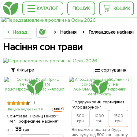
КАТАЛОГ
ПОШУК
КОШИК
Назад
Насіння
Голландське насіння кв
Насіння сон трави
Фільтри
сортування
Подарунковий сертифікат
1
"Агродарунок"
Швидка відправка
13487
500
1000
1500
2
Сон-трава "Принц Генріх"
грн
грн
грн
ТМ "Професійне насіння"
0.1г
38
Ви можете вказати будь-
грн
ціна
яку суму від 500 грн, кратну