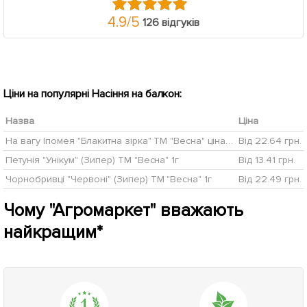
4.9
/
5
126 відгуків
Ціни на популярні Насіння на балкон:
Назва
Ціна
На вагу Іпомея "Блакитна зірка" ТМ "Весна" ціна за 2г
Від 22.64 грн.
Петунія "Унікум" (Зипер) ТМ "Весна" 1г
Від 13.41 грн.
Чорнобривці "Червоні" (Зипер) ТМ "Весна" 1г
Від 22.49 грн.
Чому "Агромаркет" вважають
найкращим*