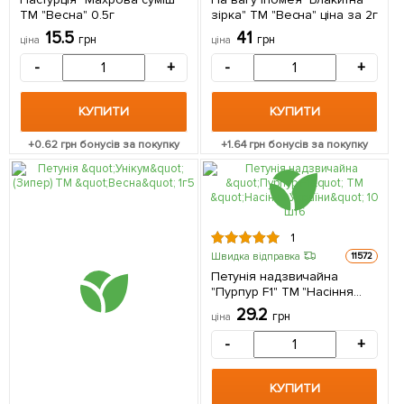
ТМ "Весна" 0.5г
зірка" ТМ "Весна" ціна за 2г
15.5
41
грн
грн
ціна
ціна
-
+
-
+
КУПИТИ
КУПИТИ
+
0.62
грн бонусів за покупку
+
1.64
грн бонусів за покупку
1
Швидка відправка
11572
Петунія надзвичайна
"Пурпур F1" ТМ "Насіння
України" 10 шт
29.2
грн
ціна
-
+
КУПИТИ