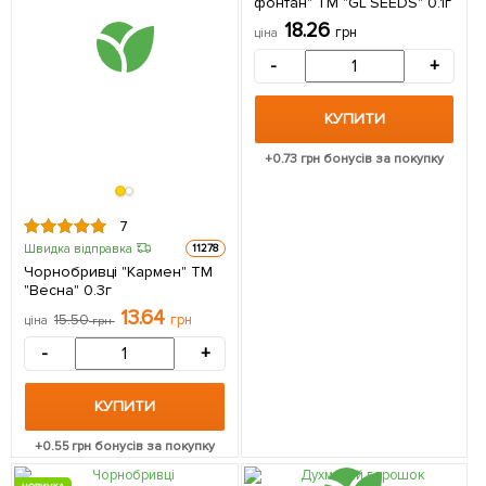
фонтан" ТМ "GL SEEDS" 0.1г
18.26
грн
ціна
-
+
КУПИТИ
+
0.73
грн бонусів за покупку
7
Швидка відправка
11278
Чорнобривці "Кармен" ТМ
"Весна" 0.3г
13.64
15.50
грн
ціна
грн
-
+
КУПИТИ
+
0.55
грн бонусів за покупку