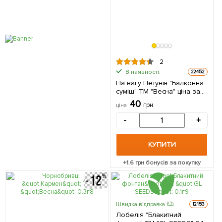
2
В наявності.
22452
На вагу Петунія "Балконна
суміш" ТМ "Весна" ціна за
1,5г
40
грн
ціна
-
+
КУПИТИ
+
1.6
грн бонусів за покупку
Швидка відправка
12153
Лобелія "Блакитний