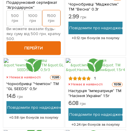
Подарунковий сертифікат
Чорнобривці "Маджестик"
"Агродарунок"
ТМ "Весна" 0.3г
500
1000
1500
2000
2.99
грн
грн
грн
грн
грн
Повідомити про надходження
Ви можете вказати будь-
яку суму від 500 грн, кратну
+
0.12
грн бонусів за покупку
500.
ПЕРЕЙТИ
Немає в наявності
11295
1
Чорнобривці "Чемпіон" ТМ
Немає в наявності
11359
"GL SEEDS" 0,5г
Настурція "Імператриця" ТМ
14.6
"Насіння України" 1.5г
грн
6.08
грн
Повідомити про надходження
Повідомити про надходження
+
0.58
грн бонусів за покупку
+
0.24
грн бонусів за покупку