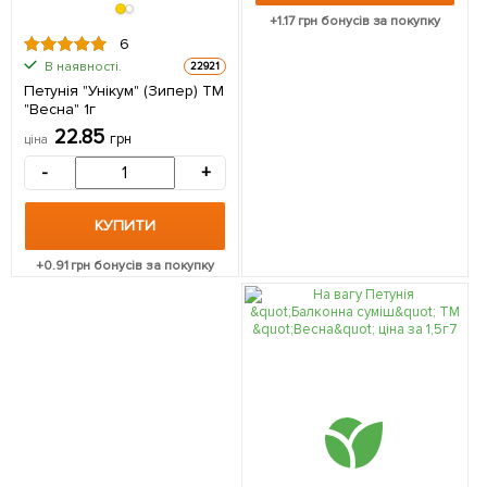
+
1.17
грн бонусів за покупку
6
В наявності.
22921
Петунія "Унікум" (Зипер) ТМ
"Весна" 1г
22.85
грн
ціна
-
+
КУПИТИ
+
0.91
грн бонусів за покупку