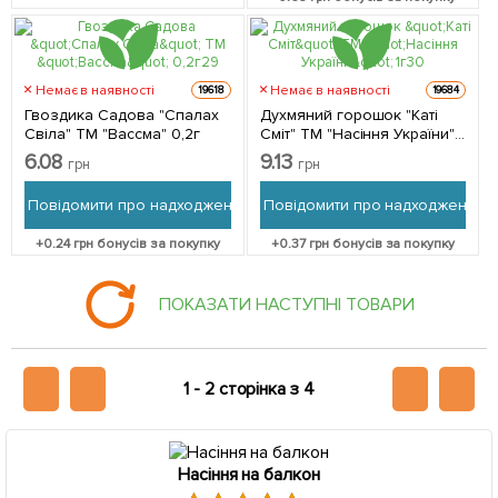
Немає в наявності
Немає в наявності
19618
19684
Гвоздика Садова "Спалах
Духмяний горошок "Каті
Свіла" ТМ "Вассма" 0,2г
Сміт" ТМ "Насіння України"
1г
6.08
9.13
грн
грн
Повідомити про надходження
Повідомити про надходження
+
0.24
грн бонусів за покупку
+
0.37
грн бонусів за покупку
ПОКАЗАТИ НАСТУПНІ ТОВАРИ
1 -
2 сторінка з 4
Насіння на балкон