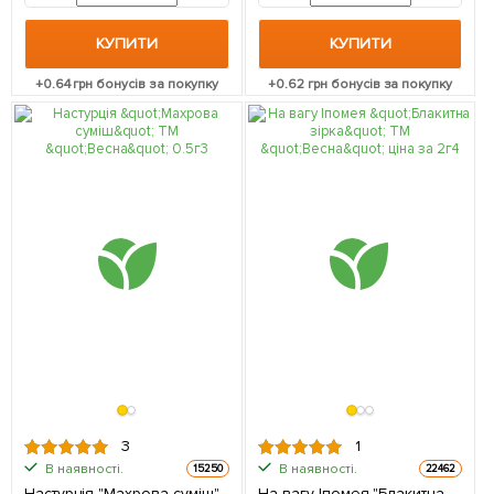
КУПИТИ
КУПИТИ
+
0.64
грн бонусів за покупку
+
0.62
грн бонусів за покупку
3
1
В наявності.
В наявності.
15250
22462
Настурція "Махрова суміш"
На вагу Іпомея "Блакитна