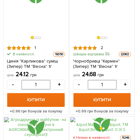
1
2
В наявності.
Швидка відправка
19350
22902
Цинія "Карликова" суміш
Чорнобривці "Кармен"
(Зипер) ТМ "Весна" 1г
(Зипер) ТМ "Весна" 1г
24.12
24.68
грн
грн
ціна
ціна
-
+
-
+
КУПИТИ
КУПИТИ
+
0.96
грн бонусів за покупку
+
0.99
грн бонусів за покупку
Немає в наявності
11249