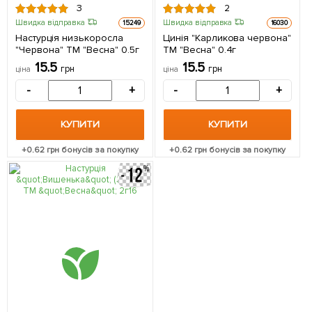
3
2
Швидка відправка
Швидка відправка
15249
16030
Настурція низькоросла
Цинія "Карликова червона"
"Червона" ТМ "Весна" 0.5г
ТМ "Весна" 0.4г
15.5
15.5
грн
грн
ціна
ціна
-
+
-
+
КУПИТИ
КУПИТИ
+
0.62
грн бонусів за покупку
+
0.62
грн бонусів за покупку