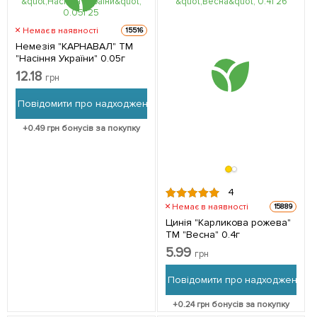
Немає в наявності
15516
Немезія "КАРНАВАЛ" ТМ
"Насіння України" 0.05г
12.18
грн
Повідомити про надходження
+
0.49
грн бонусів за покупку
4
Немає в наявності
15889
Цинія "Карликова рожева"
ТМ "Весна" 0.4г
5.99
грн
Повідомити про надходження
+
0.24
грн бонусів за покупку