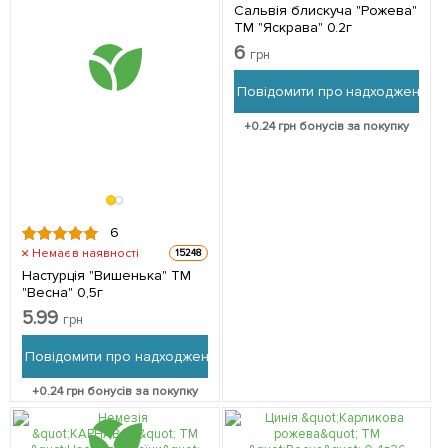
Сальвія блискуча "Рожева"
ТМ "Яскрава" 0.2г
6
грн
Повідомити про надходження
+
0.24
грн бонусів за покупку
6
Немає в наявності
15248
Настурція "Вишенька" ТМ
"Весна" 0,5г
5.99
грн
Повідомити про надходження
+
0.24
грн бонусів за покупку