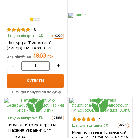
6
Швидка відправка
19220
Настурція "Вишенька"
(Зипер) ТМ "Весна" 2г
19.63
22.31
грн
ціна
грн
-
+
КУПИТИ
+
0.79
грн бонусів за покупку
Швидка відправка
24988
1
Петунія "Блю Бедер" ТМ
Швидка відправка
26533
"Насіння України" 0,1г
Міна лопатева "Іспанський
прапор" ТМ "GL Seeds" 0.3г