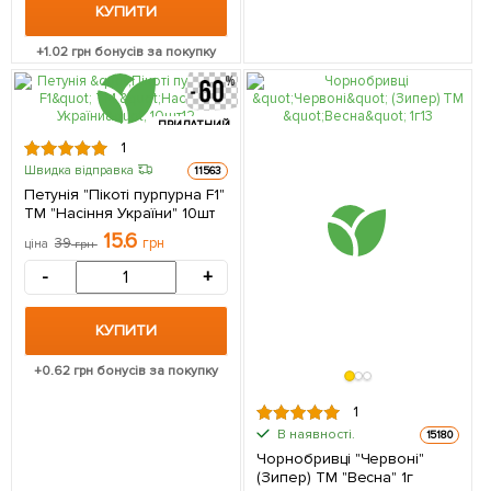
КУПИТИ
+
1.02
грн бонусів за покупку
ПРИДАТНИЙ
ДО 31.10.2026
1
Швидка відправка
11563
Петунія "Пікоті пурпурна F1"
ТМ "Насіння України" 10шт
15.6
39
грн
ціна
грн
-
+
КУПИТИ
+
0.62
грн бонусів за покупку
1
В наявності.
15180
Чорнобривці "Червоні"
(Зипер) ТМ "Весна" 1г