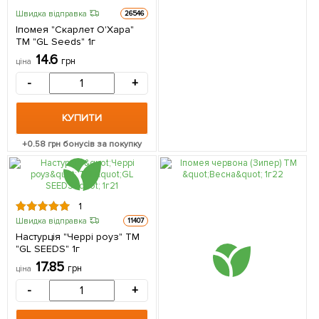
Швидка відправка
26546
Іпомея "Скарлет О'Хара"
ТМ "GL Seeds" 1г
14.6
грн
ціна
-
+
КУПИТИ
+
0.58
грн бонусів за покупку
1
Швидка відправка
11407
Настурція "Черрі роуз" ТМ
"GL SEEDS" 1г
17.85
грн
ціна
-
+