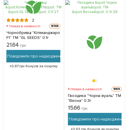
2
Немає в наявності
18508
Чорнобривці "Кіліманджаро
F1" ТМ "GL SEEDS" 0.1г
21.64
грн
Повідомити про надходження
+
0.87
грн бонусів за покупку
Немає в наявності
19404
Гвоздика "Чорна вуаль" ТМ
"Весна" 0.3г
15.66
грн
Повідомити про надходження
+
0.63
грн бонусів за покупку