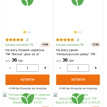
2
2
Швидка відправка
Швидка відправка
13408
32189
На вагу Іпомея червона
На вагу Цинія
ТМ "Весна" ціна за 2г
"Низькоросла суміш" ТМ
"Весна" ціна за 3г
36
36
грн
грн
ціна
ціна
-
+
-
+
КУПИТИ
КУПИТИ
+
1.44
грн бонусів за покупку
+
1.44
грн бонусів за покупку