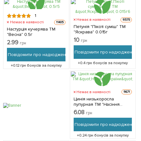
1
Немає в наявності
11575
Немає в наявності
11405
Петунія "Пікоті суміш" ТМ
Настурція кучерява ТМ
"Яскрава" 0.015г
"Весна" 0.5г
10
грн
2.99
грн
Повідомити про надходження
Повідомити про надходження
+
0.4
грн бонусів за покупку
+
0.12
грн бонусів за покупку
Немає в наявності
11671
Цинія низькоросла
пупурная ТМ "Насіння
України" 0.5г
6.08
грн
Повідомити про надходження
+
0.24
грн бонусів за покупку