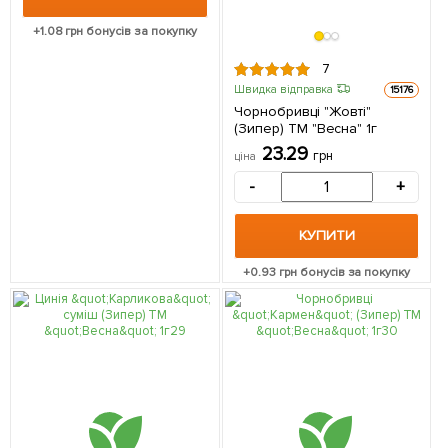
+
1.08
грн бонусів за покупку
7
Швидка відправка
15176
Чорнобривці "Жовті"
(Зипер) ТМ "Весна" 1г
23.29
грн
ціна
-
+
КУПИТИ
+
0.93
грн бонусів за покупку