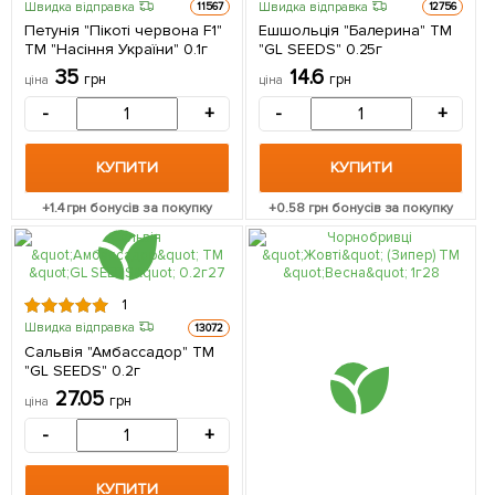
Швидка відправка
Швидка відправка
11567
12756
Петунія "Пікоті червона F1"
Ешшольція "Балерина" ТМ
ТМ "Насіння України" 0.1г
"GL SEEDS" 0.25г
35
14.6
грн
грн
ціна
ціна
-
+
-
+
КУПИТИ
КУПИТИ
+
1.4
грн бонусів за покупку
+
0.58
грн бонусів за покупку
1
Швидка відправка
13072
Сальвія "Амбассадор" ТМ
"GL SEEDS" 0.2г
27.05
грн
ціна
-
+
КУПИТИ