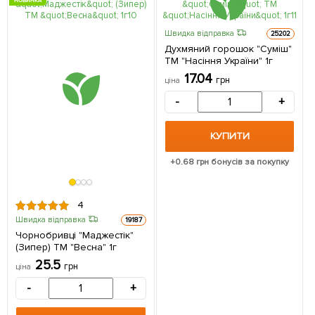
НОВИНКА
Швидка відправка
25202
Духмяний горошок "Суміш"
ТМ "Насіння України" 1г
17.04
грн
ціна
-
+
КУПИТИ
+
0.68
грн бонусів за покупку
4
Швидка відправка
19187
Чорнобривці "Маджестік"
(Зипер) ТМ "Весна" 1г
25.5
грн
ціна
-
+