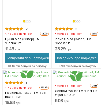
2
5
Немає в наявності
Немає в наявності
12070
12110
Цинія біла (Зипер) ТМ
Іпомея біла (Зипер) ТМ
"Весна" 2г
"Весна" 1г
11.43
23.29
грн
грн
Повідомити про надходження
Повідомити про надходження
+
0.46
грн бонусів за покупку
+
0.93
грн бонусів за покупку
1
Немає в наявності
12441
Немає в наявності
12325
Левкой "Бона" ТМ "Насіння
Інсектицид "Іскра" ТМ "Грін
України" 0.2г
БЕЛТ" 1 мл
6.08
грн
19.93
грн