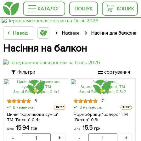
КАТАЛОГ
ПОШУК
КОШИК
Назад
Насіння
Насіння для балкона
Насіння на балкон
Фільтри
сортування
3
7
В наявності.
В наявності.
16027
18700
Цинія "Карликова суміш"
Чорнобривці "Болєро" ТМ
ТМ "Весна" 0.4г
"Весна" 0.3г
15.94
15.5
грн
грн
ціна
ціна
-
+
-
+