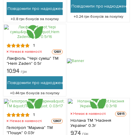
Повідомити про надходження
Повідомити про надходження
+
0.24
грн бонусів за покупку
+
0.8
грн бонусів за покупку
1
Немає в наявності
12601
Лакфіоль "Чері суміш" ТМ
"Hem Zaden" 0.5г
10.94
грн
Повідомити про надходження
+
0.44
грн бонусів за покупку
Немає в наявності
12815
1
Нолана ТМ "Насіння
Немає в наявності
12807
України" 0.3г
Геліотроп "Марина" ТМ
9.74
"Пошук" 0.03г
грн