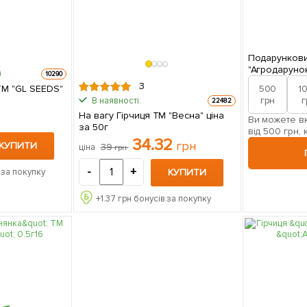
Подарункови
"Агродаруно
10290
3
500
1
ТМ "GL SEEDS"
грн
г
В наявності.
22482
На вагу Гірчиця ТМ "Весна" ціна
Ви можете вк
за 50г
від 500 грн, 
34.32
грн
КУПИТИ
39
ціна
грн
-
+
КУПИТИ
 за покупку
+
1.37
грн бонусів за покупку