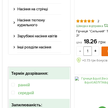
Насіння на стрічці
Насіння тютюну
2
курильного
Швидка відправка
Гірчиця "Сильний" 
2г
Зарубіжні насіння квітів
18.26
грн
ціна
Інші розділи насіння
-
+
+
0.73
грн бонусів
Термін дозрівання:
ранній
середній
Запилюваність: