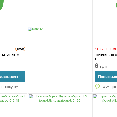
Немає в ная
10928
 ТМ "АЕЛІТА"
Гірчиця "До 
1г
6
грн
надходження
Повідомит
 за покупку
+
0.24
грн 