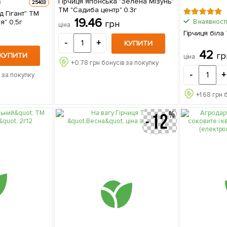
Гірчиця японська "Зелена Мізунь"
25403
ТМ "Садиба центр" 0.3г
д Гігант" ТМ
19.46
я" 0,5г
В наявності
грн
ціна
Гірчиця біла
-
+
КУПИТИ
42
гр
КУПИТИ
ціна
+
0.78
грн бонусів за покупку
-
+
 за покупку
+
1.68
грн 