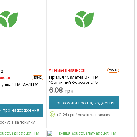
Немає в наявності
19508
2
Гірчиця "Салатна 37" ТМ
вності
17842
"Сонячний березень" 5г
нушка" ТМ "АЕЛІТА"
6.08
грн
Повідомити про надходження
и про надходження
+
0.24
грн бонусів за покупку
бонусів за покупку