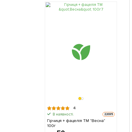
4
В наявності.
22035
Гірчиця + фацелія ТМ "Весна"
100г