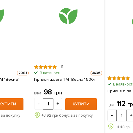
11
В наявності.
22034
36605
ТМ "Весна"
Гірчиця жовта ТМ "Весна" 500г
В наявності
98
Гірчиця біла
грн
ціна
112
г
-
+
КУПИТИ
КУПИТИ
ціна
-
+
 за покупку
+
3.92
грн бонусів за покупку
+
4.48
грн 