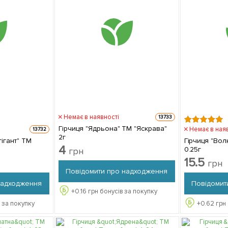
Немає в наявності
13733
Гірчиця "Ядрьона" ТМ "Яскрава"
Немає в ная
13732
2г
ігант" ТМ
Гірчиця "Вол
4
0.25г
грн
15.5
грн
Повідомити про надходження
надходження
Повідомит
+
0.16
грн бонусів за покупку
 за покупку
+
0.62
грн 