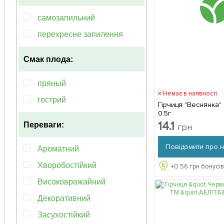
самозапильний
перехресне запилення
Смак плода:
пряный
Немає в наявності
гострий
Гірчиця "Веснянка"
0.5г
14.1
Переваги:
грн
Повідомити про 
Ароматний
Хворобостійкий
+
0.56
грн бонусів
Високоврожайний
Декоративний
Засухостійкий