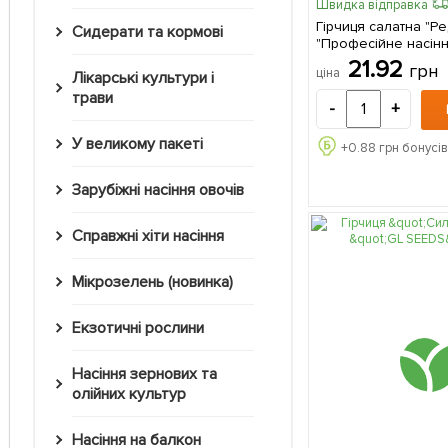
Швидка відправка
Гірчиця салатна "Ре
Сидерати та кормові
"Професійне насінн
21.92
грн
ціна
Лікарські культури і
трави
-
+
У великому пакеті
+
0.88
грн бонусів
Зарубіжні насіння овочів
Справжні хіти насіння
Мікрозелень (новинка)
Екзотичні рослини
Насіння зернових та
олійних культур
Насіння на балкон