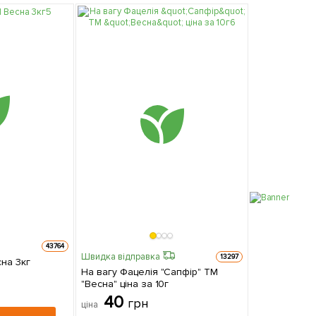
43764
Швидка відправка
13297
сна 3кг
На вагу Фацелія "Сапфір" ТМ
"Весна" ціна за 10г
40
грн
ціна