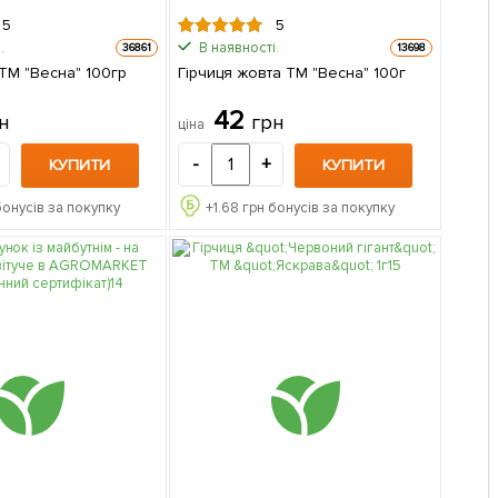
5
5
.
В наявності.
36861
13698
 ТМ "Весна" 100гр
Гірчиця жовта ТМ "Весна" 100г
42
н
грн
ціна
-
+
КУПИТИ
КУПИТИ
бонусів за покупку
+
1.68
грн бонусів за покупку