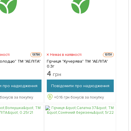
вності
Немає в наявності
13730
13731
холодцю" ТМ "АЕЛІТА"
Гірчиця "Кучерява" ТМ "АЕЛІТА"
0.3г
4
грн
и про надходження
Повідомити про надходження
бонусів за покупку
+
0.16
грн бонусів за покупку