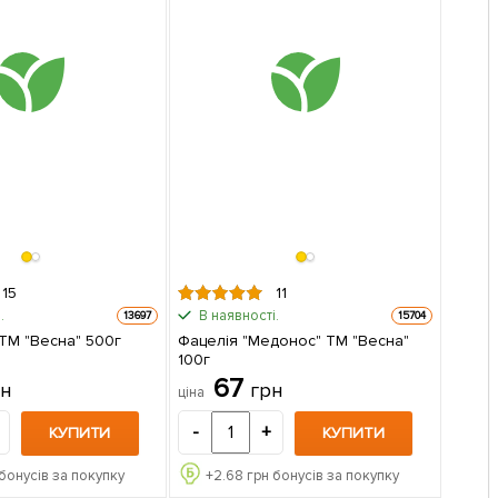
15
11
.
В наявності.
13697
15704
 ТМ "Весна" 500г
Фацелія "Медонос" ТМ "Весна"
100г
67
рн
грн
ціна
-
+
КУПИТИ
КУПИТИ
бонусів за покупку
+
2.68
грн бонусів за покупку