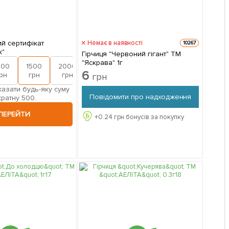
й сертифікат
Немає в наявності
10267
к"
Гірчиця "Червоний гігант" ТМ
"Яскрава" 1г
000
1500
2000
6
рн
грн
грн
грн
азати будь-яку суму
Повідомити про надходження
кратну 500.
ПЕРЕЙТИ
+
0.24
грн бонусів за покупку