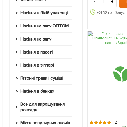
Vesna Select
-
+
Насіння в білій упаковці
+
21.32
грн бонусів
Насіння на вагу ОПТОМ
Насіння на вагу
Насіння в пакеті
Насіння в зіппері
Газонні трави і суміші
Насіння в банках
Все для вирощування
розсади
2
Мікси популярних овочів