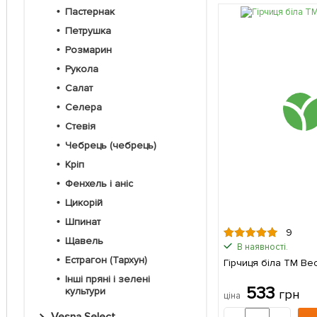
Пастернак
Петрушка
Розмарин
Рукола
Салат
Селера
Стевія
Чебрець (чебрець)
Кріп
Фенхель і аніс
Цикорій
Шпинат
9
Щавель
В наявності.
Естрагон (Тархун)
Гірчиця біла ТМ Ве
Інші пряні і зелені
533
культури
грн
ціна