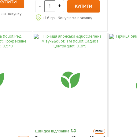
КУПИТИ
-
+
КУПИТИ
 за покупку
+
1.6
грн бонусів за покупку
Швидка відправка
21243