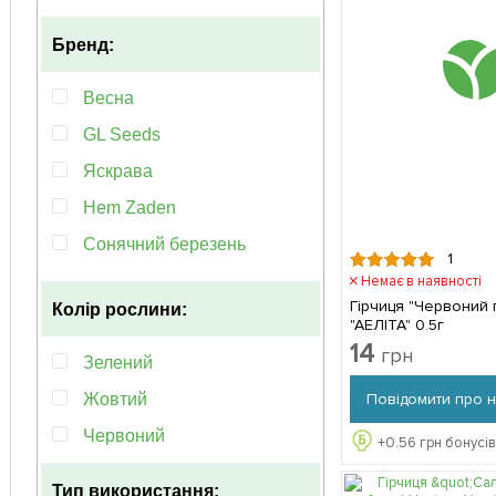
Компактний
Бренд:
Багаторічний
Морозостійкий
Весна
Невибагливий
GL Seeds
Рясно квітучий
Яскрава
Рясноквітучий
Hem Zaden
Популярний
Сонячний березень
1
Ранньоквітучий
SeedEra
Немає в наявності
Гірчиця "Червоний г
Транспортабельність
Колір рослини:
Семена Украины
"АЕЛІТА" 0.5г
14
грн
Аэлита
Зелений
Поиск
Повідомити про 
Жовтий
Империя семян
Червоний
+
0.56
грн бонусів
Садиба центр
Тип використання: