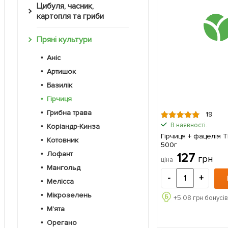
Цибуля, часник,
картопля та гриби
Пряні культури
Аніс
Артишок
Базилік
Гірчиця
Грибна трава
19
В наявності.
Коріандр-Кинза
Гірчиця + фацелія 
Котовник
500г
Лофант
127
грн
ціна
Мангольд
-
+
Мелісса
Мікрозелень
+
5.08
грн бонусів
М'ята
Орегано