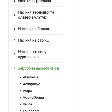
Екзотичні рослини
Насіння зернових та
олійних культур
Насіння на балкон
Насіння на стрічці
Насіння тютюну
курильного
Зарубіжні насіння квітів
Аквілегія
Аспарагус
Астра
Чорнобривці
Віола
Гайлардія