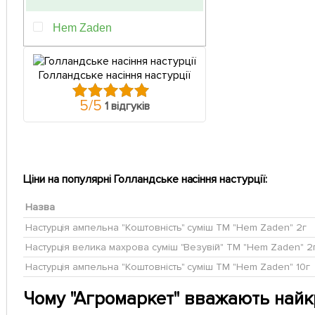
Hem Zaden
Голландське насіння настурції
5
/
5
1 відгуків
Ціни на популярні Голландське насіння настурції:
Назва
Настурція ампельна "Коштовність" суміш ТМ "Hem Zaden" 2г
Настурція велика махрова суміш "Везувій" ТМ "Hem Zaden" 2
Настурція ампельна "Коштовність" суміш ТМ "Hem Zaden" 10г
Чому "Агромаркет" вважають най