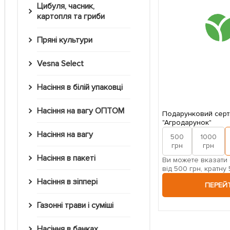
Цибуля, часник,
картопля та гриби
Пряні культури
Vesna Select
Насіння в білій упаковці
Насіння на вагу ОПТОМ
Подарунковий серт
"Агродарунок"
Насіння на вагу
500
1000
грн
грн
Насіння в пакеті
Ви можете вказати 
від 500 грн, кратну 
Насіння в зіппері
ПЕРЕЙ
Газонні трави і суміші
Насіння в банках