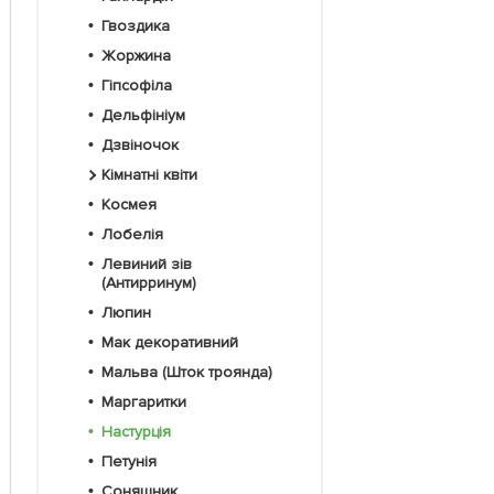
Гвоздика
Жоржина
Гіпсофіла
Дельфініум
Дзвіночок
Кімнатні квіти
Космея
Лобелія
Левиний зів
(Антирринум)
Люпин
Мак декоративний
Мальва (Шток троянда)
Маргаритки
Настурція
Петунія
Соняшник