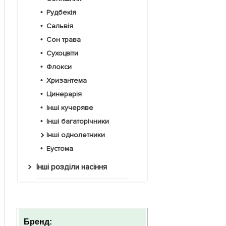
Рудбекія
Сальвія
Сон трава
Сухоцвіти
Флокси
Хризантема
Цинерарія
Інші кучеряве
Інші багаторічники
Інші однолетники
Еустома
Інші розділи насіння
Бренд: