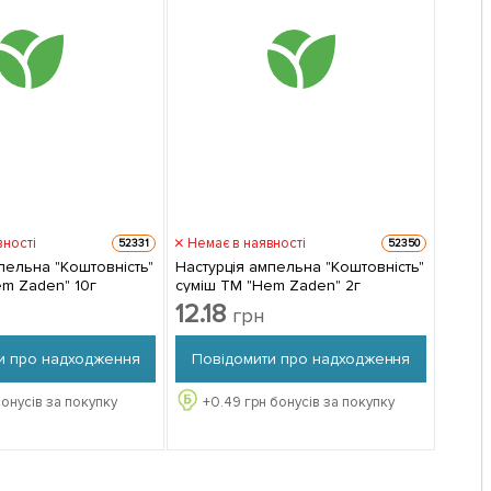
вності
Немає в наявності
52331
52350
пельна "Коштовність"
Настурція ампельна "Коштовність"
em Zaden" 10г
суміш ТМ "Hem Zaden" 2г
12.18
грн
и про надходження
Повідомити про надходження
онусів за покупку
+
0.49
грн бонусів за покупку