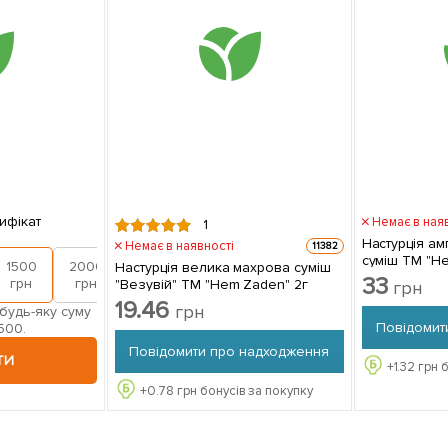
ифікат
Немає в ная
1
Настурція ам
Немає в наявності
11382
суміш ТМ "H
1500
2000
Настурція велика махрова суміш
33
грн
грн
"Везувій" ТМ "Hem Zaden" 2г
грн
19.46
грн
будь-яку суму
Повідомит
500.
Повідомити про надходження
ТИ
+
1.32
грн б
+
0.78
грн бонусів за покупку