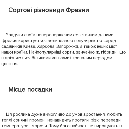
Сортові різновиди Фрезии
Завдяки своїм неперевершеним естетичним даними,
фрезия користується величезною популярністю серед
садівників Києва, Харкова, Запоріжжя, а також інших міст
нашої країни. Найпопулярніші сорти, звичайно ж, гібридні, що
відрізняються більшими квітками і тривалим періодом
цвітіння.
Місце посадки
Ця рослина дуже вимогливо до умов зростання, любить
теплі сонячні промені, ненавидить протяги, різкі перепади
температури і морози. Тому його найчастіше вирощують в