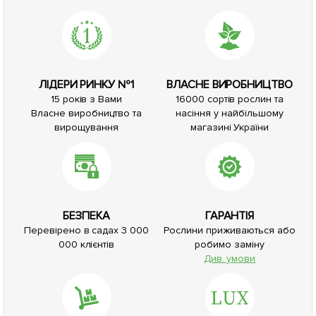
ЛІДЕРИ РИНКУ №1
ВЛАСНЕ ВИРОБНИЦТВО
15 років з Вами
16000 сортів рослин та
Власне виробництво та
насіння у найбільшому
вирощування
магазині України
БЕЗПЕКА
ГАРАНТІЯ
Перевірено в садах 3 000
Рослини приживаються або
000 клієнтів
робимо заміну
Див. умови