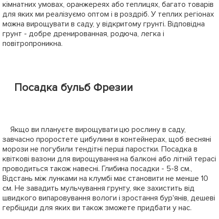
кімнатних умовах, оранжереях або теплицях, багато товарів
для яких ми реалізуємо оптом і в роздріб. У теплих регіонах
можна вирощувати в саду, у відкритому грунті. Відповідна
грунт - добре дренированная, родюча, легка і
повітропроникна.
Посадка бульб Фрезии
Якщо ви плануєте вирощувати цю рослину в саду,
завчасно проростете цибулини в контейнерах, щоб весняні
морози не погубили тендітні перші паростки. Посадка в
квіткові вазони для вирощування на балконі або літній терасі
проводиться також навесні. Глибина посадки - 5-8 см.,
Відстань між лунками на клумбі має становити не менше 10
см. Не завадить мульчування грунту, яке захистить від
швидкого випаровування вологи і зростання бур'янів, дешеві
гербіциди для яких ви також зможете придбати у нас.