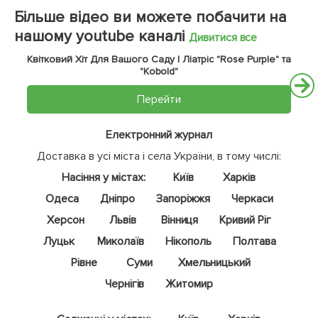
Більше відео ви можете побачити на
нашому youtube каналі
Дивитися все
Квітковий Хіт Для Вашого Саду | Ліатріс "Rose Purple" та
"Kobold"
Перейти
Електронний журнал
Доставка в усі міста і села України, в тому числі:
Насіння у містах:
Київ
Харків
Одеса
Дніпро
Запоріжжя
Черкаси
Херсон
Львів
Вінниця
Кривий Ріг
Луцьк
Миколаїв
Нікополь
Полтава
Рівне
Суми
Хмельницький
Чернігів
Житомир