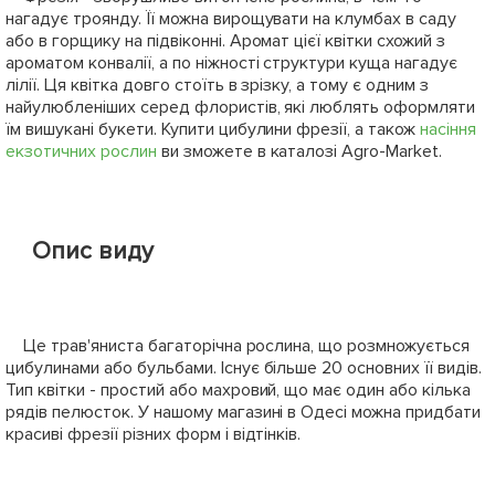
нагадує троянду. Її можна вирощувати на клумбах в саду
або в горщику на підвіконні. Аромат цієї квітки схожий з
ароматом конвалії, а по ніжності структури куща нагадує
лілії. Ця квітка довго стоїть в зрізку, а тому є одним з
найулюбленіших серед флористів, які люблять оформляти
їм вишукані букети. Купити цибулини фрезії, а також
насіння
екзотичних рослин
ви зможете в каталозі Agro-Market.
Опис виду
Це трав'яниста багаторічна рослина, що розмножується
цибулинами або бульбами. Існує більше 20 основних її видів.
Тип квітки - простий або махровий, що має один або кілька
рядів пелюсток. У нашому магазині в Одесі можна придбати
красиві фрезії різних форм і відтінків.