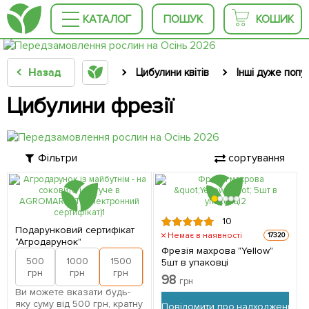
КАТАЛОГ
ПОШУК
КОШИК
Назад
Цибулини квітів
Інші дуже попу
Цибулини фрезії
Фільтри
сортування
10
Подарунковий сертифікат
Немає в наявності
17320
"Агродарунок"
Фрезія махрова "Yellow"
500
1000
1500
2000
5шт в упаковці
грн
грн
грн
грн
98
грн
Ви можете вказати будь-
яку суму від 500 грн, кратну
Повідомити про надходження