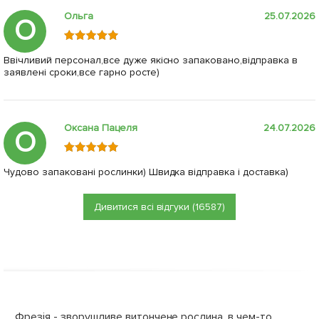
Ольга
25.07.2026
О
Ввічливий персонал,все дуже якісно запаковано,відправка в
заявлені сроки,все гарно росте)
Оксана Пацеля
24.07.2026
О
Чудово запаковані рослинки) Швидка відправка і доставка)
Дивитися всі відгуки (16587)
Фрезія - зворушливе витончене рослина, в чем-то