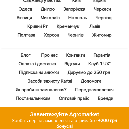
Саджанці у містах:
Київ
Харків
Одеса
Дніпро
Запоріжжя
Черкаси
Вінниця
Миколаїв
Нікополь
Чернівці
Кривий Ріг
Кременчук
Львів
Полтава
Херсон
Чернігів
Житомир
Блог
Про нас
Контакти
Гарантія
Оплата і доставка
Відгуки
Клуб "LUX"
Підписка на знижки
Даруємо до 250 грн
Засоби захисту Kartal
Допомога
Як зробити замовлення?
Передзамовлення
Постачальникам
Оптовий прайс
Бренди
Завантажуйте Agromarket
Зробіть перше замовлення та отримайте
+200 грн
бонусів!