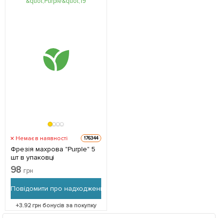
Немає в наявності
176344
Фрезія махрова "Purple" 5
шт в упаковці
98
грн
Повідомити про надходження
+
3.92
грн бонусів за покупку