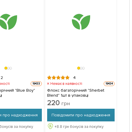
2
4
вності
Немає в наявності
19433
19434
річний "Blue Boy"
Флокс багаторічний "Sherbet
ці
Blend" 1шт в упаковці
220
грн
и про надходження
Повідомити про надходження
бонусів за покупку
+
8.8
грн бонусів за покупку