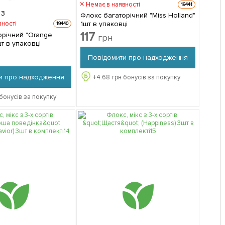
Немає в наявності
19441
3
Флокс багаторічний "Miss Holland"
1шт в упаковці
вності
19440
117
орічний "Orange
грн
шт в упаковці
Повідомити про надходження
и про надходження
+
4.68
грн бонусів за покупку
бонусів за покупку