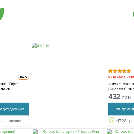
Немає в ная
45777
ртів "Віра"
Флокс, мікс з
плекті
(Success) 3ш
432
грн
надходження
Повідомит
 за покупку
+
17.28
грн