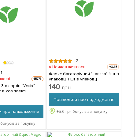
2
Немає в наявності
49635
1
Флокс багаторічний "Larissa" 1шт в
упаковці 1 шт в упаковці
вності
45778
140
 3-х сортів "Успіх"
грн
т в комплекті
Повідомити про надходження
и про надходження
+
5.6
грн бонусів за покупку
 бонусів за покупку