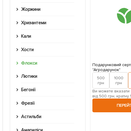
Жоржини
Хризантеми
Кали
Хости
Флокси
Подарунковий серт
"Агродарунок"
Лютики
500
1000
грн
грн
Бегонії
Ви можете вказати 
від 500 грн, кратну 
Фрезії
ПЕРЕЙ
Астильби
Амариліси