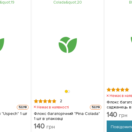
Немає в ная
2
Флокс багаторічний "
саджанець в
Немає в наявності
52218
52219
140
spech" 1 шт
Флокс багаторічний "Pina Colada"
грн
1 шт в упаковці
140
грн
Повідомит