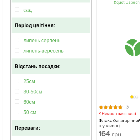
сад
Період цвітіння:
липень серпень
липень-вересень
Відстань посадки:
25см
30-50см
60см
3
50 см
Немає в наявності
Флокс багаторічний "U
в упаковці
Переваги:
164
грн