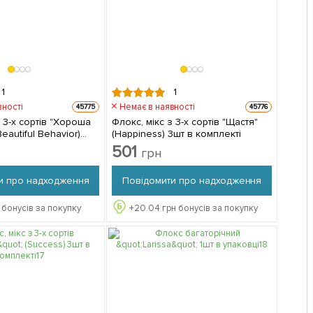
1
1
вності
Немає в наявності
45775
45776
з 3-х сортів "Хороша
Флокс, мікс з 3-х сортів "Щастя"
eautiful Behavior)
(Happiness) 3шт в комплекті
кті
501
грн
и про надходження
Повідомити про надходження
 бонусів за покупку
+
20.04
грн бонусів за покупку