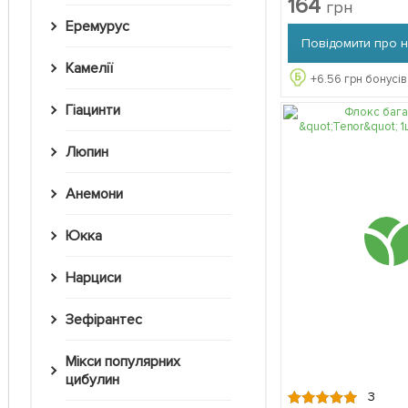
164
грн
Еремурус
Повідомити про 
Камелії
+
6.56
грн бонусів
Гіацинти
Люпин
Анемони
Юкка
Нарциси
Зефірантес
Мікси популярних
цибулин
3