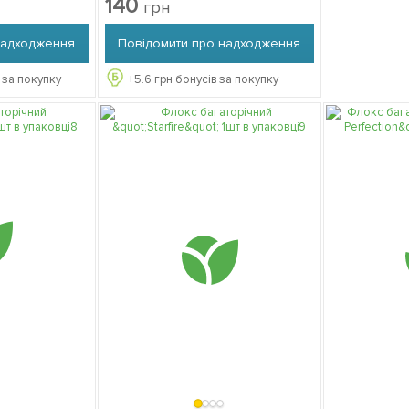
140
грн
надходження
Повідомити про надходження
 за покупку
+
5.6
грн бонусів за покупку