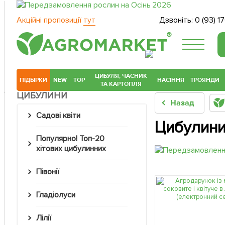
Акційні пропозиції
тут
Дзвоніть:
0 (93) 1
®
ЦИБУЛЯ, ЧАСНИК
ПІДБІРКИ
NEW
TOP
НАСІННЯ
ТРОЯНДИ
ТА КАРТОПЛЯ
ЦИБУЛИНИ
Назад
Садові квіти
Цибулини
Популярно! Топ-20
хітових цибулинних
Півонії
Гладіолуси
Лілії