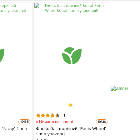
1
Немає в наявності
19435
19436
"Nicky" 1шт в
Флокс багаторічний "Ferris Wheel"
1шт в упаковці