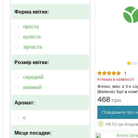
рiзнобарвний
Форма квітки:
помаранчевий
пурпурний
проста
рожевий
куляста
синій
зірчаста
бузковий
Розмір квітки:
фіолетовий
1
середній
Немає в наявності
Флокс, мікс з 3-х со
великий
(Believe) 3шт в ком
468
грн
Аромат:
Повідомити про 
є
+
18.72
грн бонусів
Місце посадки: