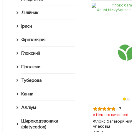
Лілійник
Іриси
Фрітіллярія
Глоксинії
Проліски
Тубероза
Канни
Алліум
7
Немає в наявності
Широкодзвоники
Флокс багаторічний 
упаковці
(platycodon)