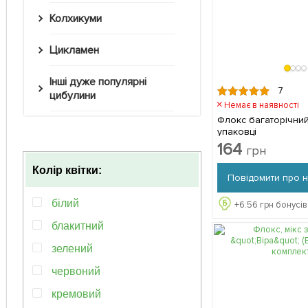
Колхикуми
Цикламен
Інші дуже популярні
7
цибулини
Немає в наявності
Флокс багаторічний 
упаковці
164
грн
Колір квітки:
Повідомити про 
білий
+
6.56
грн бонусів
блакитний
зелений
червоний
кремовий