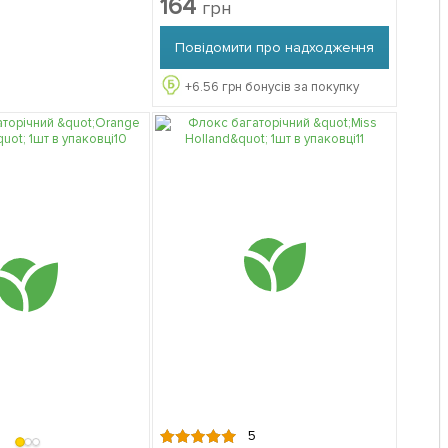
164
грн
Повідомити про надходження
+
6.56
грн бонусів за покупку
5