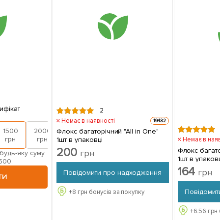
ифікат
2
Немає в наявності
19432
1500
2000
Флокс багаторічний "All in One"
грн
грн
1шт в упаковці
Немає в ная
200
Флокс багато
грн
будь-яку суму
1шт в упаков
500.
164
грн
Повідомити про надходження
ТИ
Повідомит
+
8
грн бонусів за покупку
+
6.56
грн 