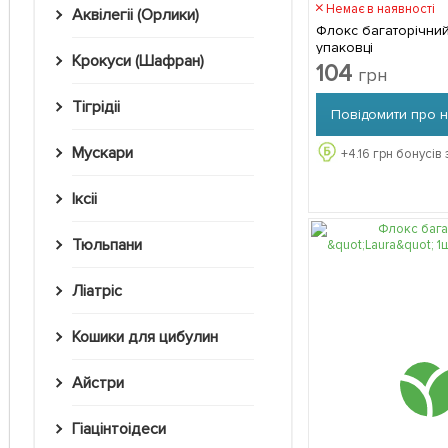
Немає в наявності
Аквілегіі (Орлики)
Флокс багаторічний 
упаковці
Крокуси (Шафран)
104
грн
Тігрідіі
Повідомити про 
Мускари
+
4.16
грн бонусів 
Іксіі
Тюльпани
Ліатріс
Кошики для цибулин
Айстри
Гіацінтоідеси