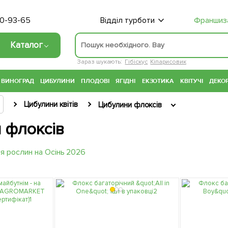
70-93-65
Відділ турботи
Франшиз
Каталог
Зараз шукають:
Гібіскус
Кіпарисовик
ВИНОГРАД
ЦИБУЛИНИ
ПЛОДОВІ
ЯГІДНІ
ЕКЗОТИКА
КВІТУЧІ
ДЕКОР
Цибулини квітів
Цибулини флоксів
 флоксів