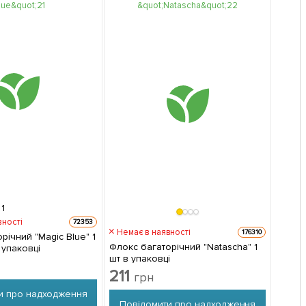
1
вності
72353
Немає в наявності
176310
Magic Blue" 1
Флокс багаторічний "Natascha" 1
 упаковці
шт в упаковці
211
грн
и про надходження
Повідомити про надходження