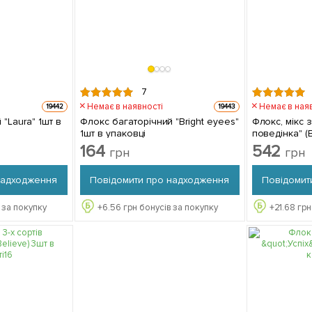
7
Немає в наявності
Немає в ная
19442
19443
"Laura" 1шт в
Флокс багаторічний "Bright eyees"
Флокс, мікс 
1шт в упаковці
поведінка" (B
3шт в компле
164
542
грн
грн
надходження
Повідомити про надходження
Повідомит
 за покупку
+
6.56
грн бонусів за покупку
+
21.68
грн