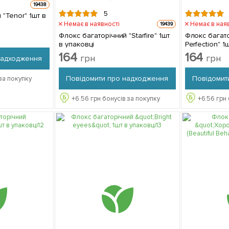
19438
5
"Tenor" 1шт в
Немає в наявності
Немає в ная
19439
Флокс багаторічний "Starfire" 1шт
Флокс багат
в упаковці
Perfection" 1
164
164
грн
грн
надходження
Повідомити про надходження
Повідомит
за покупку
+
6.56
грн бонусів за покупку
+
6.56
грн 