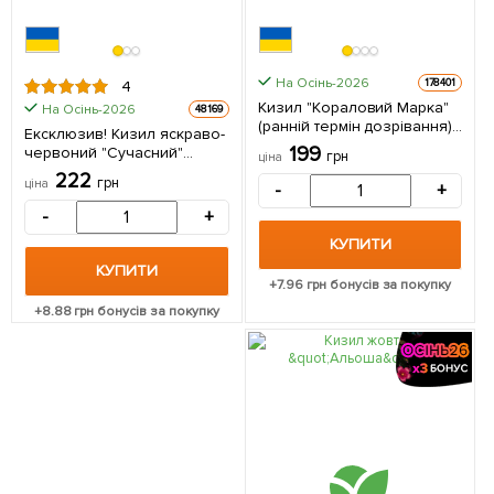
На Осінь-2026
178401
4
Кизил "Кораловий Марка"
На Осінь-2026
48169
(ранній термін дозрівання) 1
Ексклюзив! Кизил яскраво-
саджанець в упаковці
199
червоний "Сучасний"
грн
ціна
(Modern) (преміальний
222
грн
ціна
-
+
морозостійкий сорт, дуже
солодкий) 1 саджанець в
-
+
упаковці
КУПИТИ
КУПИТИ
+
7.96
грн бонусів за покупку
+
8.88
грн бонусів за покупку