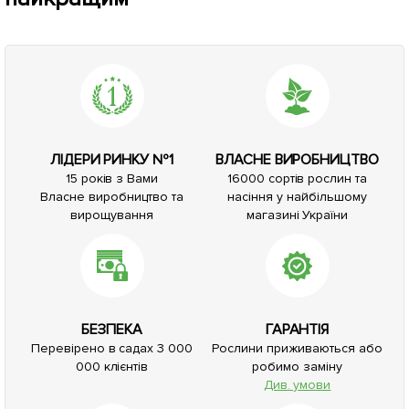
ЛІДЕРИ РИНКУ №1
ВЛАСНЕ ВИРОБНИЦТВО
15 років з Вами
16000 сортів рослин та
Власне виробництво та
насіння у найбільшому
вирощування
магазині України
БЕЗПЕКА
ГАРАНТІЯ
Перевірено в садах 3 000
Рослини приживаються або
000 клієнтів
робимо заміну
Див. умови