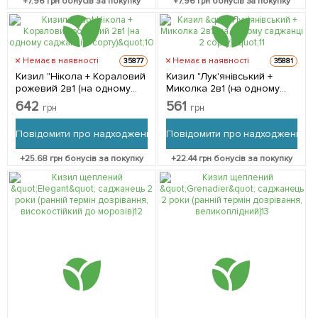
+
7.96
грн бонусів за покупку
+
7.96
грн бонусів за покупку
Немає в наявності
Немає в наявності
35877
35881
Кизил "Нікола + Кораловий
Кизил "Лук'янівський +
рожевий 2в1 (на одному
Миколка 2в1 (на одному
саджанці 2 сорту)" 1
саджанці 2 сорту)" 1
642
561
грн
грн
саджанець в упаковці
саджанець в упаковці
Повідомити про надходження
Повідомити про надходження
+
25.68
грн бонусів за покупку
+
22.44
грн бонусів за покупку