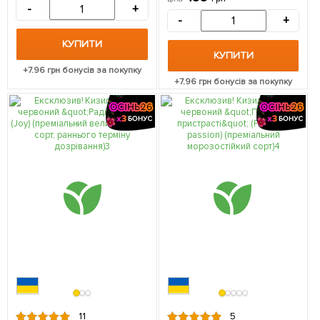
саджанець в упаковці
-
+
-
+
КУПИТИ
КУПИТИ
+
7.96
грн бонусів за покупку
+
7.96
грн бонусів за покупку
11
5