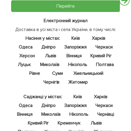
Перейти
Електронний журнал
Доставка в усі міста і села України, в тому числі:
Насіння у містах:
Київ
Харків
Одеса
Дніпро
Запоріжжя
Черкаси
Херсон
Львів
Вінниця
Кривий Ріг
Луцьк
Миколаїв
Нікополь
Полтава
Рівне
Суми
Хмельницький
Чернігів
Житомир
Саджанці у містах:
Київ
Харків
Одеса
Дніпро
Запоріжжя
Черкаси
Вінниця
Миколаїв
Нікополь
Чернівці
Кривий Ріг
Кременчук
Львів