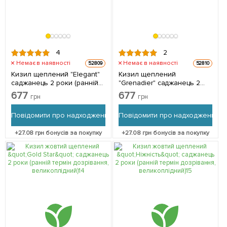
4
2
Немає в наявності
Немає в наявності
52809
52810
Кизил щеплений "Elegant"
Кизил щеплений
саджанець 2 роки (ранній
"Grenadier" саджанець 2
термін дозрівання,
роки (ранній термін
677
677
грн
грн
високостійкий до морозів) 1
дозрівання,
саджанець в упаковці
великоплідний) 1
Повідомити про надходження
Повідомити про надходження
саджанець в упаковці
+
27.08
грн бонусів за покупку
+
27.08
грн бонусів за покупку