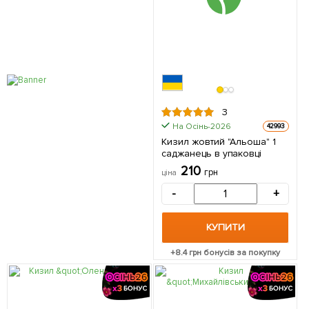
3
На Осінь-2026
42993
Кизил жовтий "Альоша" 1
саджанець в упаковці
210
грн
ціна
-
+
КУПИТИ
+
8.4
грн бонусів за покупку