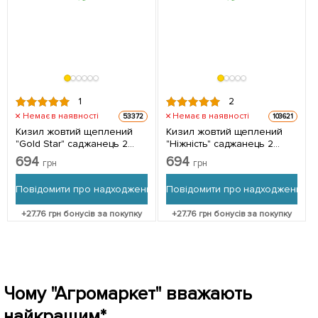
1
2
Немає в наявності
Немає в наявності
53372
103621
Кизил жовтий щеплений
Кизил жовтий щеплений
"Gold Star" саджанець 2
"Ніжність" саджанець 2
роки (ранній термін
роки (ранній термін
694
694
грн
грн
дозрівання,
дозрівання,
великоплідний) 1
великоплідний) 1
Повідомити про надходження
Повідомити про надходження
саджанець в упаковці
саджанець в упаковці
+
27.76
грн бонусів за покупку
+
27.76
грн бонусів за покупку
Чому "Агромаркет" вважають
найкращим*