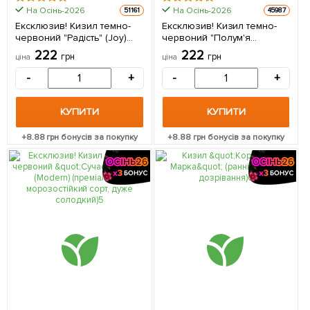
На Осінь-2026
На Осінь-2026
51161
45987
Ексклюзив! Кизил темно-
Ексклюзив! Кизил темно-
червоний "Радість" (Joy)
червоний "Полум'я
(преміальний
пристрасті" (Flame of
222
222
грн
грн
ціна
ціна
великоплідний сорт,
passion) (преміальний
раннього терміну
морозостійкий сорт) 1
-
+
-
+
дозрівання) 1 саджанець в
саджанець в упаковці
упаковці
КУПИТИ
КУПИТИ
+
8.88
грн бонусів за покупку
+
8.88
грн бонусів за покупку