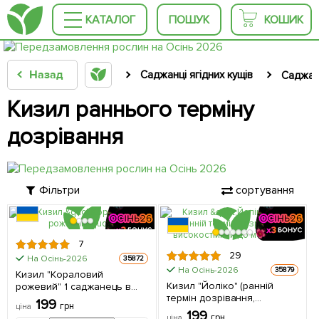
КАТАЛОГ
ПОШУК
КОШИК
Назад
Саджанці ягідних кущів
Саджан
Кизил раннього терміну
дозрівання
Фільтри
сортування
7
29
На Осінь-2026
35872
На Осінь-2026
35879
Кизил "Кораловий
Кизил "Йоліко" (ранній
рожевий" 1 саджанець в
термін дозрівання,
упаковці
199
грн
ціна
високостійкий до морозів) 1
199
грн
ціна