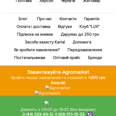
Полтава
Херсон
Чернігів
Житомир
Блог
Про нас
Контакти
Гарантія
Оплата і доставка
Відгуки
Клуб "LUX"
Підписка на знижки
Даруємо до 250 грн
Засоби захисту Kartal
Допомога
Як зробити замовлення?
Передзамовлення
Постачальникам
Оптовий прайс
Бренди
Завантажуйте Agromarket
Зробіть перше замовлення та отримайте
+200 грн
бонусів!
Дзвоніть з 09:00 до 18:00 (без вихідних)
0 (44) 333-49-12
,
0 (93) 170-15-55
,