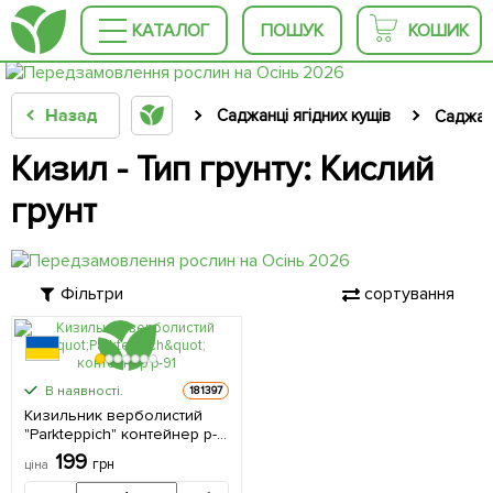
КАТАЛОГ
ПОШУК
КОШИК
Назад
Саджанці ягідних кущів
Саджан
Кизил - Тип грунту: Кислий
грунт
Фільтри
сортування
В наявності.
181397
Кизильник верболистий
"Parkteppich" контейнер р-9
1 саджанець в упаковці
199
грн
ціна