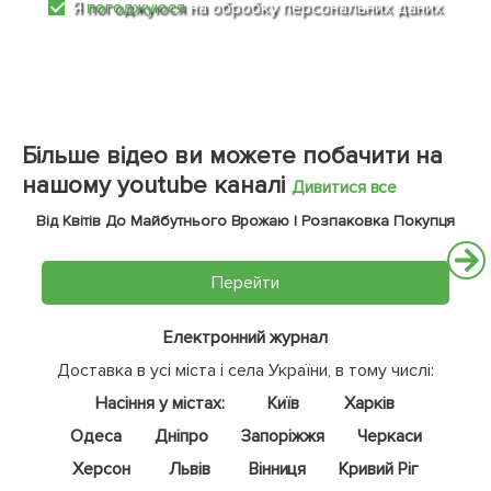
Я
погоджуюся
на обробку персональних даних
Більше відео ви можете побачити на
нашому youtube каналі
Дивитися все
Від Квітів До Майбутнього Врожаю | Розпаковка Покупця
Перейти
Електронний журнал
Доставка в усі міста і села України, в тому числі:
Насіння у містах:
Київ
Харків
Одеса
Дніпро
Запоріжжя
Черкаси
Херсон
Львів
Вінниця
Кривий Ріг