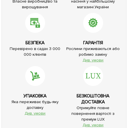
Власне виробництво та
насіння у найбільшому
вирощування
магазині України
БЕЗПЕКА
ГАРАНТІЯ
Перевірено в садах 3 000
Рослини приживаються або
000 клієнтів
робимо заміну
Див. умови
УПАКОВКА
БЕЗКОШТОВНА
ДОСТАВКА
Яка переживає будь-яку
доставку
Отримуйте повне
Див. умови
повернення вартості з
преміум LUX
Див. умови