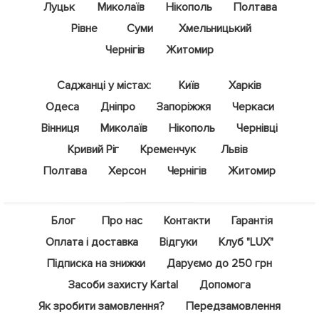
Луцьк
Миколаїв
Нікополь
Полтава
Рівне
Суми
Хмельницький
Чернігів
Житомир
Саджанці у містах:
Київ
Харків
Одеса
Дніпро
Запоріжжя
Черкаси
Вінниця
Миколаїв
Нікополь
Чернівці
Кривий Ріг
Кременчук
Львів
Полтава
Херсон
Чернігів
Житомир
Блог
Про нас
Контакти
Гарантія
Оплата і доставка
Відгуки
Клуб "LUX"
Підписка на знижки
Даруємо до 250 грн
Засоби захисту Kartal
Допомога
Як зробити замовлення?
Передзамовлення