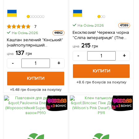
На Осінь-2026
47389
7
Ексклюзив! Черемха чорна
На Осінь-2026
44862
"Сліпа імператриця" (The
Каштан зелений "Кінський"
Crazy Empress)
215
(найпопулярніший
грн
ціна
(преміальний, лікувальний
різновид) висота 20-50см 1
137
сорт середнього терміну
грн
ціна
-
+
саджанець в упаковці
дозрівання) висота 50-
-
+
100см
КУПИТИ
КУПИТИ
+
8.6
грн бонусів за покупку
+
5.48
грн бонусів за покупку