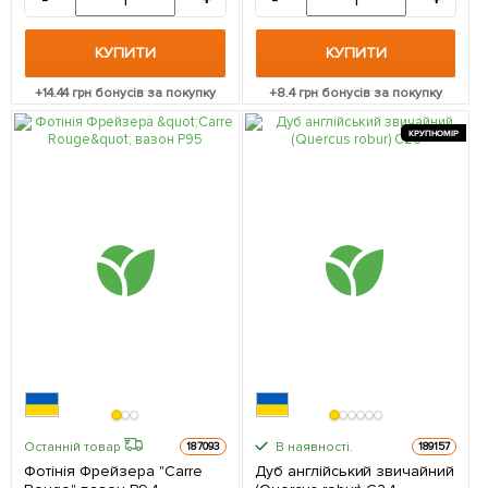
-
+
-
+
КУПИТИ
КУПИТИ
+
14.44
грн бонусів за покупку
+
8.4
грн бонусів за покупку
КРУПНОМІР
В наявності.
Останній товар
187093
189157
Фотінія Фрейзера "Carre
Дуб англійський звичайний