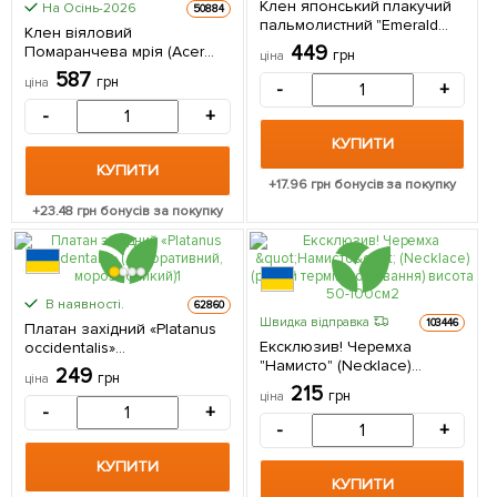
Клен японський плакучий
На Осінь-2026
50884
пальмолистний "Emerald
Клен віяловий
Lace" (Acer palmatum
449
Помаранчева мрія (Acer
грн
ціна
Emerald Lace) 1 саджанець
pal. `Orange Dream)
587
в упаковці
грн
ціна
-
+
контейнер Р9 1 саджанець
в упаковці 1 саджанець в
-
+
упаковці
КУПИТИ
КУПИТИ
+
17.96
грн бонусів за покупку
+
23.48
грн бонусів за покупку
В наявності.
62860
Швидка відправка
103446
Платан західний «Platanus
Ексклюзив! Черемха
occidentalis»
"Намисто" (Necklace)
(декоративний,
249
грн
ціна
(ранній термін дозрівання)
морозостійкий) 1
215
грн
ціна
висота 50-100см 1
саджанець в упаковці
-
+
саджанець в упаковці
-
+
КУПИТИ
КУПИТИ