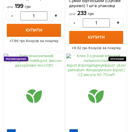
Сумах Віргінський (Оцтове
упаковці
199
дерево) 1 шт в упаковці
грн
ціна
233
грн
ціна
-
+
-
+
КУПИТИ
КУПИТИ
+
7.96
грн бонусів за покупку
+
9.32
грн бонусів за покупку
РЕКОМЕНДУЄМО
КРУПНОМІР