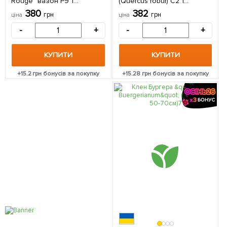
Rouge" вазон Р9 1
(Quercus robur) С2 1
саджанець в упаковці
саджанець в упаковці
380
382
грн
грн
ціна
ціна
-
+
-
+
КУПИТИ
КУПИТИ
+
15.2
грн бонусів за покупку
+
15.28
грн бонусів за покупку