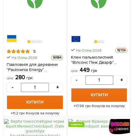
На Осінь-2026
52729
5
Клен пальмолистний
На Осінь-2026
50584
"Вілсонс Пінк Дварф"
Павловнія для деревини
(Wilson's Pink Dwarf)
449
"Paulownia Energy"
грн
ціна
контейнер P9 1 саджанець
(Морозостійкий Superhybrid
280
в упаковці
грн
ціна
-
+
33С) вазон Р9
(Кореневище) 1 саджанець
-
+
в упаковці
КУПИТИ
КУПИТИ
+
17.96
грн бонусів за покупку
+
11.2
грн бонусів за покупку
НОВИНКА