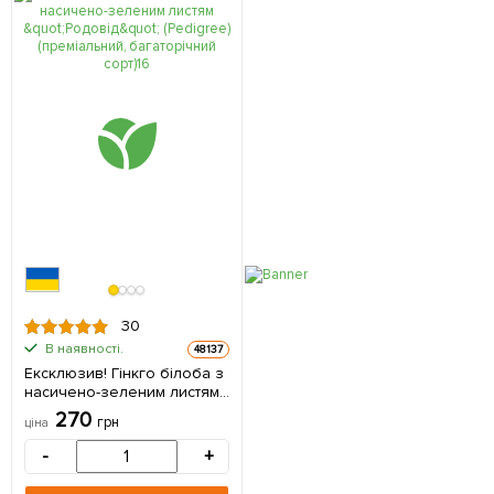
30
В наявності.
48137
Ексклюзив! Гінкго білоба з
насичено-зеленим листям
"Родовід" (Pedigree)
270
грн
ціна
(преміальний, багаторічний
сорт) 1 саджанець в
-
+
упаковці