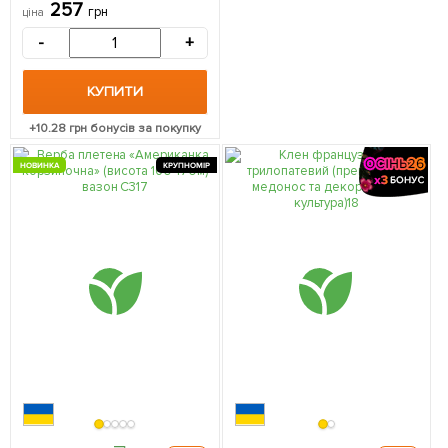
саджанець в упаковці
257
грн
ціна
-
+
КУПИТИ
+
10.28
грн бонусів за покупку
НОВИНКА
КРУПНОМІР