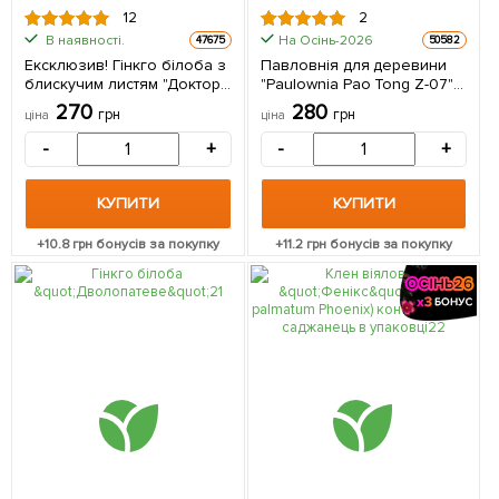
12
2
В наявності.
На Осінь-2026
47675
50582
Ексклюзив! Гінкго білоба з
Павловнія для деревини
блискучим листям "Доктор
"Paulownia Pao Tong Z-07"
Медісон" (Doctor Madison)
(Морозостійкий Superhybrid
270
280
грн
грн
ціна
ціна
(преміальний,
33С) вазон Р9
морозостійкий сорт) 1
(Кореневище) 1 саджанець
-
+
-
+
саджанець в упаковці
в упаковці
КУПИТИ
КУПИТИ
+
10.8
грн бонусів за покупку
+
11.2
грн бонусів за покупку