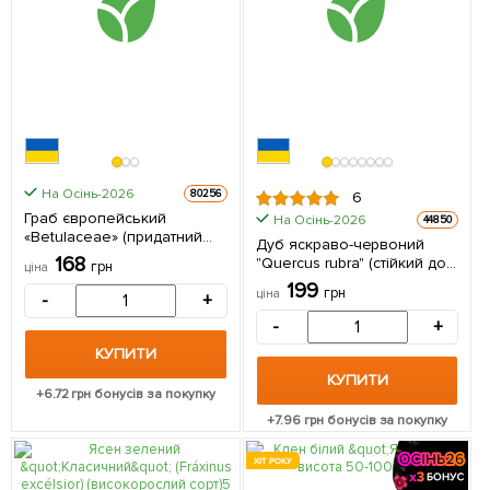
На Осінь-2026
80256
6
Граб європейський
На Осінь-2026
44850
«Betulaceae» (придатний
Дуб яскраво-червоний
для бонсай,
168
"Quercus rubra" (стійкий до
грн
ціна
тіньовиносливий) висота
шкідників і хвороб) висота
199
70-110см 1 саджанець в
грн
ціна
-
+
20-50см 1 саджанець в
упаковці
упаковці
-
+
КУПИТИ
КУПИТИ
+
6.72
грн бонусів за покупку
+
7.96
грн бонусів за покупку
ХІТ РОКУ