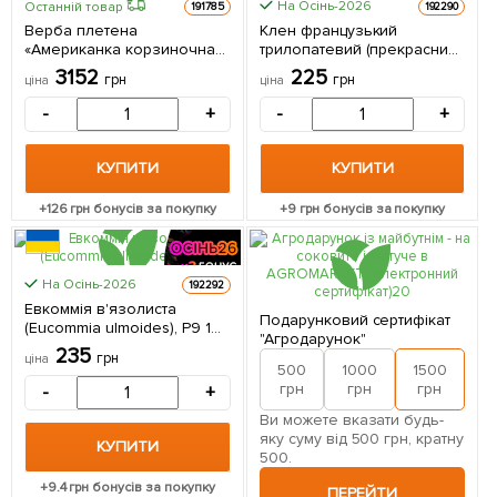
На Осінь-2026
Останній товар
191785
192290
Верба плетена
Клен французький
«Американка корзиночна»
трилопатевий (прекрасний
(висота 160-170м) вазон С3
медонос та декоративна
3152
225
грн
грн
ціна
ціна
1 саджанець в упаковці
культура) 1 саджанець в
упаковці
-
+
-
+
КУПИТИ
КУПИТИ
+
126
грн бонусів за покупку
+
9
грн бонусів за покупку
На Осінь-2026
192292
Евкоммія в'язолиста
Подарунковий сертифікат
(Eucommia ulmoides), Р9 1
"Агродарунок"
саджанець в упаковці
235
грн
ціна
500
1000
1500
2
грн
грн
грн
-
+
Ви можете вказати будь-
яку суму від 500 грн, кратну
КУПИТИ
500.
+
9.4
грн бонусів за покупку
ПЕРЕЙТИ