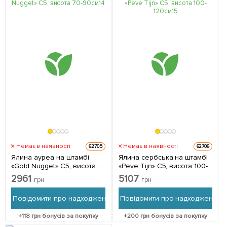
Немає в наявності
Немає в наявності
62705
62706
Ялина ауреа на штамбі
Ялина сербська на штамбі
«Gold Nugget» С5, висота
«Peve Tijn» С5, висота 100-
70-90см 1 саджанець в
120см 1 саджанець в
2961
5107
грн
грн
упаковці
упаковці
Повідомити про надходження
Повідомити про надходження
+
118
грн бонусів за покупку
+
200
грн бонусів за покупку