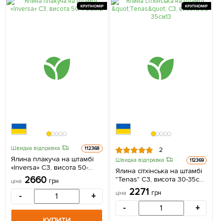
КРУПНОМІР
КРУПНОМІР
Швидка відправка
112368
2
Ялина плакуча на штамбі
Швидка відправка
112369
«Inversa» С3, висота 50-
Ялина сітхінська на штамбі
70см 1 саджанець в
2660
"Tenas" С3, висота 30-35см
грн
ціна
упаковці
1 саджанець в упаковці
2271
грн
ціна
-
+
-
+
КУПИТИ