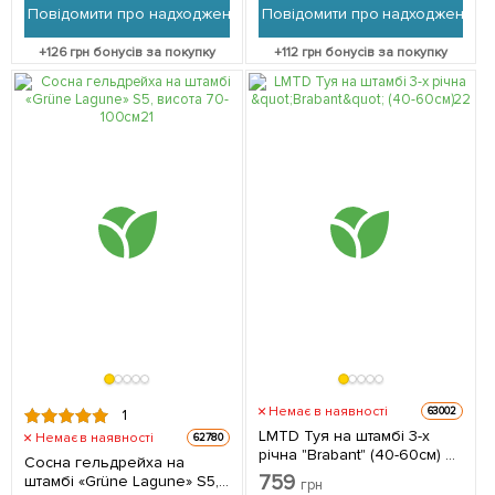
Повідомити про надходження
Повідомити про надходження
+
126
грн бонусів за покупку
+
112
грн бонусів за покупку
Немає в наявності
63002
1
LMTD Туя на штамбі 3-х
Немає в наявності
62780
річна "Brabant" (40-60см) з
Сосна гельдрейха на
Нідерландів 1 саджанець в
759
штамбі «Grüne Lagune» S5,
грн
упаковці