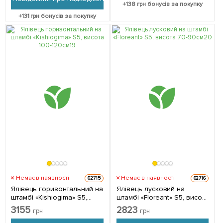
+
138
грн бонусів за покупку
+
131
грн бонусів за покупку
Немає в наявності
Немає в наявності
62715
62716
Ялівець горизонтальний на
Ялівець лусковий на
штамбі «Kishiogima» S5,
штамбі «Floreant» S5, висота
висота 100-120см 1
70-90см 1 саджанець в
3155
2823
грн
грн
саджанець в упаковці
упаковці