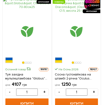
КРУПНОМІР
НОВИНКА
КРУПНОМІР
На Осінь-2026
Останній товар
189767
192427
Туя західна
Сосна густоквіткова на
мультиштамбова "Globus"
штамбі 2-річна "Oculus
С10, висота 70-80см 1
Draconis" (Око Дракона)
4107
1250
грн
грн
ціна
ціна
саджанець в упаковці
С1.5, висота 25–35 см 1
саджанець в упаковці
-
+
-
+
КУПИТИ
КУПИТИ