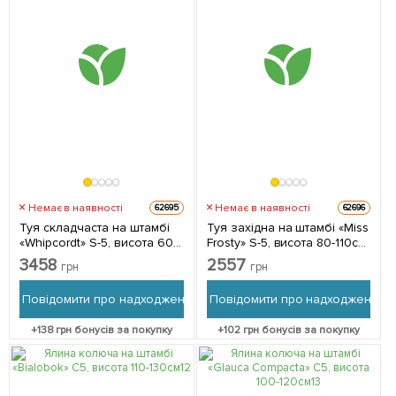
Немає в наявності
Немає в наявності
62695
62696
Туя складчаста на штамбі
Туя західна на штамбі «Miss
«Whipcordt» S-5, висота 60-
Frosty» S-5, висота 80-110см
80см 1 саджанець в
1 саджанець в упаковці
3458
2557
грн
грн
упаковці
Повідомити про надходження
Повідомити про надходження
+
138
грн бонусів за покупку
+
102
грн бонусів за покупку