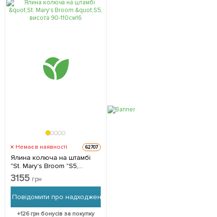
Немає в наявності
62707
Ялина колюча на штамбі
"St. Mary's Broom "S5,
висота 90-110см 1
3155
грн
саджанець в упаковці
Повідомити про надходження
+
126
грн бонусів за покупку