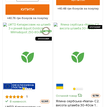
+
40.48
грн бонусів за покупку
КУПИТИ
+
40.76
грн бонусів за покупку
КРУПНОМІР
КРУПНОМІР
ЕКСКЛЮЗИВНА
ПОСТАВКА
Останній товар
62799
1
Ялина сербська «Nana» С2,
В наявності.
62265
висота штамба 30-40см 1
LMTD Кипарисовик на