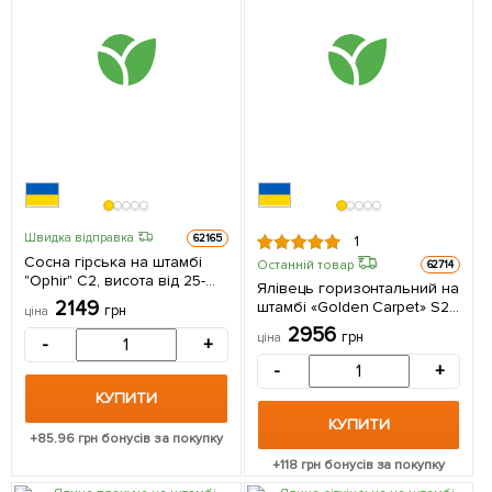
Швидка відправка
62165
1
Сосна гірська на штамбі
Останній товар
62714
"Ophir" С2, висота від 25-
Ялівець горизонтальний на
35см 1 саджанець в
2149
штамбі «Golden Carpet» S2,
грн
ціна
упаковці
висота 60-80см 1
2956
грн
ціна
-
+
саджанець в упаковці
-
+
КУПИТИ
КУПИТИ
+
85.96
грн бонусів за покупку
+
118
грн бонусів за покупку