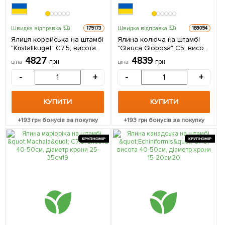
Швидка відправка
Швидка відправка
175173
188054
Ялиця корейська на штамбі
Ялина колюча на штамбі
"Kristallkugel" С7.5, висота
"Glauca Globosa" С5, висота
40-50см, діаметр крони 15-
70-100см 1 саджанець в
4827
4839
грн
грн
ціна
ціна
20см 1 саджанець в
упаковці
упаковці
-
+
-
+
КУПИТИ
КУПИТИ
+
193
грн бонусів за покупку
+
193
грн бонусів за покупку
КРУПНОМІР
КРУПНОМІР