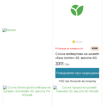
Немає в наявності
62690
Сосна веймутова на штамбі
«Sea Urchin» S3, висота 60-
90см 1 саджанець в
3311
грн
упаковці
Повідомити про надходження
+
132
грн бонусів за покупку