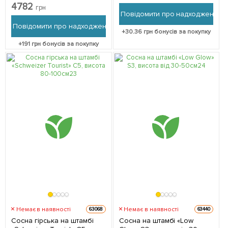
висота 70-100см 1
4782
грн
саджанець в упаковці
Повідомити про надходження
Повідомити про надходження
+
30.36
грн бонусів за покупку
+
191
грн бонусів за покупку
Немає в наявності
Немає в наявності
63068
63440
Сосна гірська на штамбі
Сосна на штамбі «Low