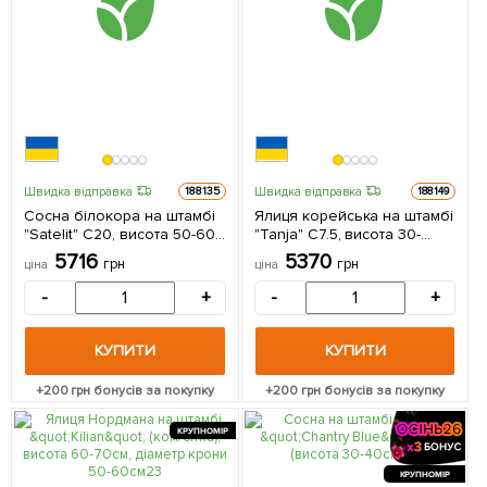
Швидка відправка
Швидка відправка
188135
188149
Сосна білокора на штамбі
Ялиця корейська на штамбі
"Satelit" С20, висота 50-60
"Tanja" С7.5, висота 30-
см, діаметр 30-40 см 1
35см, діаметр крони 30-
5716
5370
грн
грн
ціна
ціна
саджанець в упаковці
40см 1 саджанець в
упаковці
-
+
-
+
КУПИТИ
КУПИТИ
+
200
грн бонусів за покупку
+
200
грн бонусів за покупку
КРУПНОМІР
КРУПНОМІР