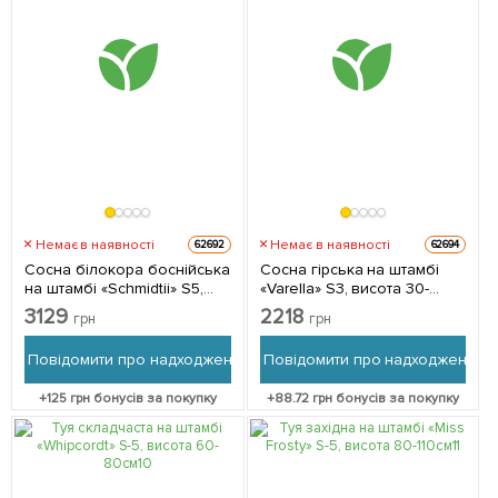
Немає в наявності
Немає в наявності
62692
62694
Сосна білокора боснійська
Сосна гірська на штамбі
на штамбі «Schmidtii» S5,
«Varella» S3, висота 30-
висота 70-100см 1
40см 1 саджанець в
3129
2218
грн
грн
саджанець в упаковці
упаковці
Повідомити про надходження
Повідомити про надходження
+
125
грн бонусів за покупку
+
88.72
грн бонусів за покупку