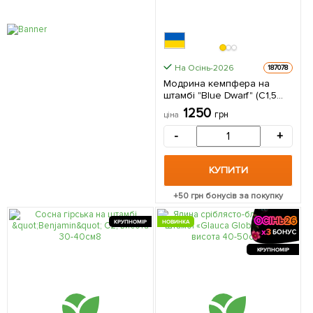
На Осінь-2026
187078
Модрина кемпфера на
штамбі "Blue Dwarf" (С1,5
висота штамба 50-60см) 1
1250
грн
ціна
саджанець в упаковці
-
+
КУПИТИ
+
50
грн бонусів за покупку
КРУПНОМІР
НОВИНКА
КРУПНОМІР