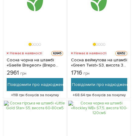
Немає в наявності
Немає в наявності
62645
62652
Сосна чорна на штамбі
Сосна веймутова на штамбі
«Gaelle Bregeon» (Brepo
«Green Twist» S3, висота 30-
Bambino) S5, висота 40-
40см 1 саджанець в
2961
1716
грн
грн
50см 1 саджанець в
упаковці
упаковці
Повідомити про надходження
Повідомити про надходження
+
118
грн бонусів за покупку
+
68.64
грн бонусів за покупку