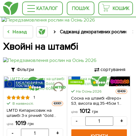
КАТАЛОГ
ПОШУК
КОШИК
Назад
Саджанці декоративних рослин
Хвойні на штамбі
Фільтри
сортування
НОВИНКА
ЕКСКЛЮЗИВНА
ПОСТАВКА
На Осінь-2026
63439
КРУПНОМІР
1
КРУПНОМІР
Сосна на штамбі «Brepo»
S3, висота від 35-45см 1
В наявності.
63001
саджанець в упаковці
LMTD Кипарисовик на
1012
грн
ціна
штамбі 3-х річний "Gold
Vormen" (40-60см) з
-
+
1019
грн
ціна
Нідерландів 1 саджанець в
упаковці (кімнатний)
-
+
КУПИТИ