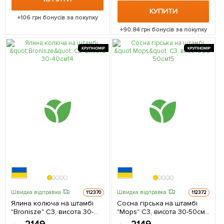
КУПИТИ
+
106
грн бонусів за покупку
+
90.84
грн бонусів за покупку
КРУПНОМІР
КРУПНОМІР
Швидка відправка
Швидка відправка
112370
112372
Ялина колюча на штамбі
Сосна гірська на штамбі
"Bronisze" С3, висота 30-
"Mops" С3, висота 30-50см 1
40см 1 саджанець в
саджанець в упаковці