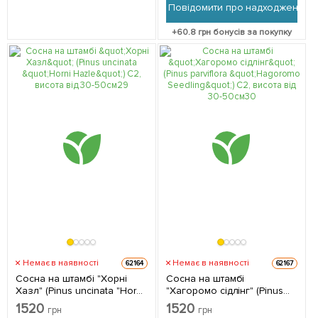
Повідомити про надходження
+
60.8
грн бонусів за покупку
Немає в наявності
Немає в наявності
62164
62167
Сосна на штамбі "Хорні
Сосна на штамбі
Хазл" (Pinus uncinata "Horni
"Хагоромо сідлінг" (Pinus
Hazle") С2, висота від 30-
parviflora "Hagoromo
1520
1520
грн
грн
50см 1 саджанець в
Seedling") С2, висота від