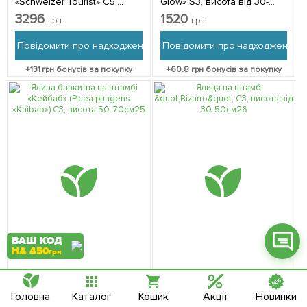
«Schweizer Tourist» С5,
Glow» S3, висота від 30-
висота 80-100см 1
50см 1 саджанець в
3296
1520
грн
грн
саджанець в упаковці
упаковці
Повідомити про надходження
Повідомити про надходження
+
131
грн бонусів за покупку
+
60.8
грн бонусів за покупку
Фейсбук
Телеграм
Вайбер
Інстаграм
Онлайн чат
ВАШ КОД
НА 450
грн
Немає в наявності
Немає в наявності
71814
112366
Головна
Каталог
Кошик
Акції
Новинки