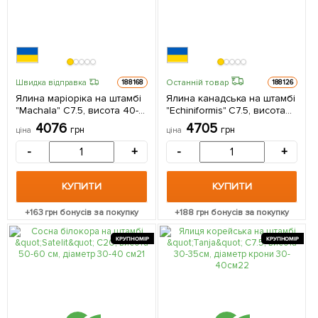
Останній товар
Швидка відправка
188168
188126
Ялина маріоріка на штамбі
Ялина канадська на штамбі
"Machala" С7.5, висота 40-
"Echiniformis" С7.5, висота
50см, діаметр крони 25-
40-50см, діаметр крони 15-
4076
4705
грн
грн
ціна
ціна
35см 1 саджанець в
20см 1 саджанець в
упаковці
упаковці
-
+
-
+
КУПИТИ
КУПИТИ
+
163
грн бонусів за покупку
+
188
грн бонусів за покупку
КРУПНОМІР
КРУПНОМІР