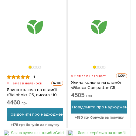
Немає в наявності
62704
1
Ялина колюча на штамбі
Немає в наявності
62703
«Glauca Compacta» С5,
Ялина колюча на штамбі
висота 100-120см 1
4505
«Bialobok» С5, висота 110-
грн
саджанець в упаковці
130см 1 саджанець в
4460
грн
упаковці
Повідомити про надходження
Повідомити про надходження
+
180
грн бонусів за покупку
+
178
грн бонусів за покупку