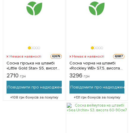
Немає в наявності
Немає в наявності
62679
62687
Сосна гірська на штамбі
Сосна чорна на штамбі
«Little Gold Star» S5, висота
«Rockley WB» S7,5, висота
60-80см 1 саджанець в
100-120см 1 саджанець в
2710
3296
грн
грн
упаковці
упаковці
Повідомити про надходження
Повідомити про надходження
+
108
грн бонусів за покупку
+
131
грн бонусів за покупку