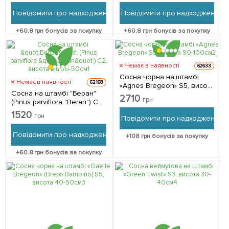
упаковці
30-50см 1 саджанець в
Повідомити про надходження
Повідомити про надходження
упаковці
+
60.8
грн бонусів за покупку
+
60.8
грн бонусів за покупку
Немає в наявності
62633
Сосна чорна на штамбі
Немає в наявності
62168
«Agnes Bregeon» S5, висота
Сосна на штамбі "Беран"
90-100см 1 саджанець в
2710
грн
(Pinus parviflora "Beran") С2,
упаковці
висота від 30-50см 1
1520
грн
Повідомити про надходження
саджанець в упаковці
Повідомити про надходження
+
108
грн бонусів за покупку
+
60.8
грн бонусів за покупку