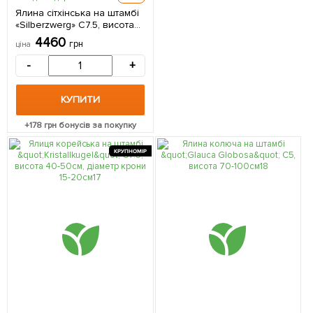
Ялина сітхінська на штамбі
«Silberzwerg» С7.5, висота
60-70см 1 саджанець в
4460
грн
ціна
упаковці
-
+
КУПИТИ
+
178
грн бонусів за покупку
КРУПНОМІР