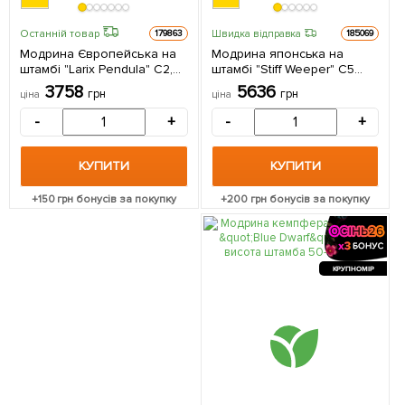
Останній товар
Швидка відправка
179863
185069
Модрина Європейська на
Модрина японська на
штамбі "Larix Pendula" С2,
штамбі "Stiff Weeper" С5
висота 60-70см 1
висота штамба 140-150см 1
3758
5636
грн
грн
ціна
ціна
саджанець в упаковці
саджанець в упаковці
-
+
-
+
КУПИТИ
КУПИТИ
+
150
грн бонусів за покупку
+
200
грн бонусів за покупку
КРУПНОМІР