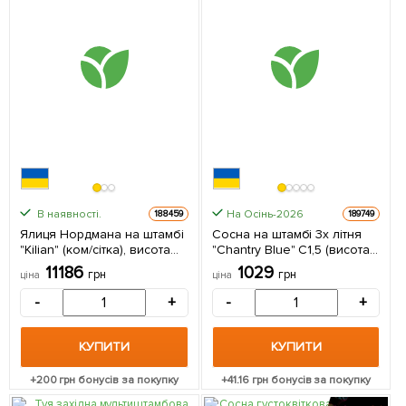
В наявності.
На Осінь-2026
188459
189749
Ялиця Нордмана на штамбі
Сосна на штамбі 3х літня
"Kilian" (ком/сітка), висота
"Chantry Blue" С1,5 (висота
60-70см, діаметр крони 50-
30-40см) 1 саджанець в
11186
1029
грн
грн
ціна
ціна
60см 1 саджанець в
упаковці
упаковці
-
+
-
+
КУПИТИ
КУПИТИ
+
200
грн бонусів за покупку
+
41.16
грн бонусів за покупку