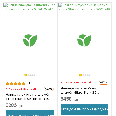
Немає в наявності
62713
1
Ялівець лусковий на
Немає в наявності
62708
штамбі «Blue Star» S5,
Ялина плакуча на штамбі
висота 70-90см 1
3458
«The Blues» S5, висота 100-
грн
саджанець в упаковці
130см 1 саджанець в
3286
грн
упаковці
Повідомити про надходження
Повідомити про надходження