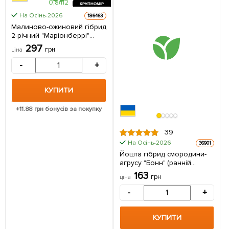
КРУПНОМІР
На Осінь-2026
186463
Малиново-ожиновий гібрид
2-річний "Маріонберрі"
(ранній термін дозрівання)
297
грн
ціна
вазон 0,8л 1 саджанець в
упаковці
-
+
КУПИТИ
+
11.88
грн бонусів за покупку
39
На Осінь-2026
36901
Йошта гібрид смородини-
агрусу "Бонн" (ранній
термін дозрівання) 1
163
грн
ціна
саджанець в упаковці
-
+
КУПИТИ