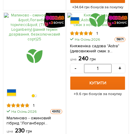
+
34.64
грн бонусів за покупку
1
На Осінь-2026
51871
Княженіка садова "Astra"
(дивовижний смак з
нотками ананаса)
240
грн
ціна
(Кореневище) 1 саджанець
в упаковці
-
+
КУПИТИ
+
9.6
грн бонусів за покупку
1
На Осінь-2026
43052
Малиново - ожиновий
гібрид "Логанберрі
торнлесс" (Thornless
230
грн
ціна
Loganberry) (ранній термін