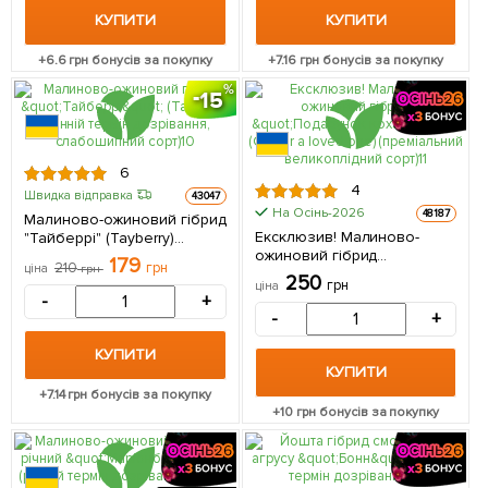
КУПИТИ
КУПИТИ
+
6.6
грн бонусів за покупку
+
7.16
грн бонусів за покупку
15
6
4
Швидка відправка
43047
На Осінь-2026
48187
Малиново-ожиновий гібрид
Ексклюзив! Малиново-
"Тайберрі" (Tayberry)
ожиновий гібрид
(ранній термін дозрівання,
179
210
грн
ціна
грн
"Подарунок коханій" (Gift
слабошипний сорт)
250
грн
ціна
for a loved one)
(Кореневище) 1 шт в
-
+
(преміальний
упаковці
-
+
великоплідний сорт)
(Кореневище) 1 шт в
КУПИТИ
упаковці
КУПИТИ
+
7.14
грн бонусів за покупку
+
10
грн бонусів за покупку