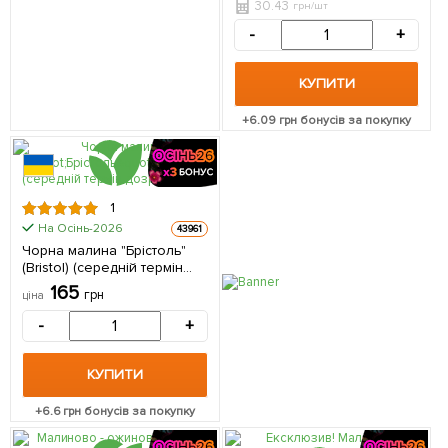
30.43
грн/шт
-
+
КУПИТИ
+
6.09
грн бонусів за покупку
1
На Осінь-2026
43961
Чорна малина "Брістоль"
(Bristol) (середній термін
дозрівання) (Кореневище)
165
грн
ціна
1 шт в упаковці
-
+
КУПИТИ
+
6.6
грн бонусів за покупку