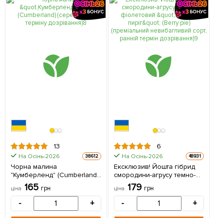
13
6
На Осінь-2026
На Осінь-2026
38612
48931
Чорна малина
Ексклюзив! Йошта гібрид
"Кумберленд" (Cumberland)
смородини-агрусу темно-
(середнього терміну
фіолетовий "Ягідний пиріг"
165
179
грн
грн
ціна
ціна
дозрівання) (Кореневище)
(Berry pie) (преміальний
1 шт в упаковці
невибагливий сорт, ранній
-
+
-
+
термін дозрівання) 1
саджанець в упаковці