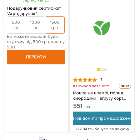
Подарунковий сертифікат
"Агродарунок"
500
1000
1500
2000
грн
грн
грн
грн
Ви можете вказати будь-
яку суму від 500 грн, кратну
500.
ПЕРЕЙТИ
1
Немає в наявності
51822
Йошта на штамбі, гібрид
смородини і агрусу сорт
"ЕМБ" 1 саджанець в
551
грн
упаковці
Повідомити про надходження
+
22.04
грн бонусів за покупку