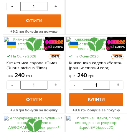
дозрівання,
-
+
безколючковий сорт)
(Кореневище) 1 шт в
упаковці
КУПИТИ
+
9.2
грн бонусів за покупку
На Осінь-2026
На Осінь-2026
190878
190879
Княженика садова «Піма»
Княженика садова «Беата»
(Rubus arcticus 'Pima)
(ранньостиглий сорт,
популярний фінський сорт,
шведської селекції) вазон
240
240
грн
грн
ціна
ціна
вазон Р9 (Кореневище) 1
Р9 (Кореневище) 1
саджанець в упаковці
саджанець в упаковці
-
+
-
+
КУПИТИ
КУПИТИ
+
9.6
грн бонусів за покупку
+
9.6
грн бонусів за покупку