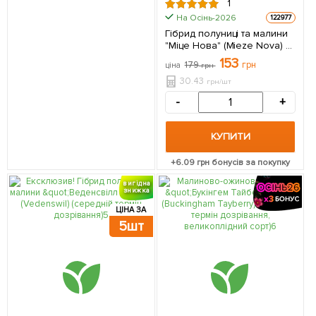
1
На Осінь-2026
122977
Гібрид полуниці та малини
"Міце Нова" (Mieze Nova) 5
шт в упаковці
153
179
грн
ціна
грн
30.43
грн/шт
-
+
КУПИТИ
+
6.09
грн бонусів за покупку
вигідна
знижка
ЦІНА ЗА
5шт