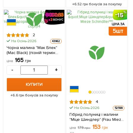
+
6.52
грн бонусів за покупку
15
ЦІНА ЗА
5шт
2
На Осінь-2026
43962
Чорна малина "Мак Блек"
(Mac Black) (пізній термін
дозрівання, морозостійкий
165
грн
ціна
сорт) (Кореневище) 1 шт в
упаковці
-
+
КУПИТИ
+
6.6
грн бонусів за покупку
4
На Осінь-2026
52599
Гібрид полуниці і малини
"Міце Шиндлер" (Frau Mieze
Schindller) 5 шт в упаковці
153
179
грн
ціна
грн