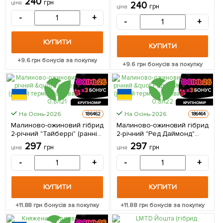
240
(Кореневище) 1 саджанець
грн
ціна
240
(Кореневище) 1 саджанець
грн
ціна
в упаковці
в упаковці
-
+
-
+
КУПИТИ
КУПИТИ
+
9.6
грн бонусів за покупку
+
9.6
грн бонусів за покупку
КРУПНОМІР
КРУПНОМІР
На Осінь-2026
На Осінь-2026
186462
186464
Малиново-ожиновий гібрид
Малиново-ожиновий гібрид
2-річний "Тайберрі" (ранній
2-річний "Ред Даймонд"
термін дозрівання) вазон
(ранній термін дозрівання)
297
297
грн
грн
ціна
ціна
0,8л 1 саджанець в
вазон 0,8л 1 саджанець в
упаковці
упаковці
-
+
-
+
КУПИТИ
КУПИТИ
+
11.88
грн бонусів за покупку
+
11.88
грн бонусів за покупку