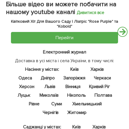
Більше відео ви можете побачити на
нашому youtube каналі
Дивитися все
Квітковий Хіт Для Вашого Саду | Ліатріс "Rose Purple" та
"Kobold"
Перейти
Електронний журнал
Доставка в усі міста і села України, в тому числі:
Насіння у містах:
Київ
Харків
Одеса
Дніпро
Запоріжжя
Черкаси
Херсон
Львів
Вінниця
Кривий Ріг
Луцьк
Миколаїв
Нікополь
Полтава
Рівне
Суми
Хмельницький
Чернігів
Житомир
Саджанці у містах:
Київ
Харків