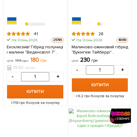
41
28
На Осінь-2026
На Осінь-2026
25795
43050
Ексклюзив! Гібрид полуниці
Малиново-ожиновий гібрид
і малини "Веденсвілл 7"
"Букінгем Тайберрі"
(Vedenswil) (середній
(Buckingham Tayberry)
180
230
199
грн
грн
ціна
грн
ціна
термін дозрівання) 5 шт в
(середній термін
упаковці
дозрівання, великоплідний
35.82
грн/шт
-
+
сорт) (Кореневище) 1 шт в
-
+
упаковці
КУПИТИ
КУПИТИ
+
9.2
грн бонусів за покупку
+
7.16
грн бонусів за покупку