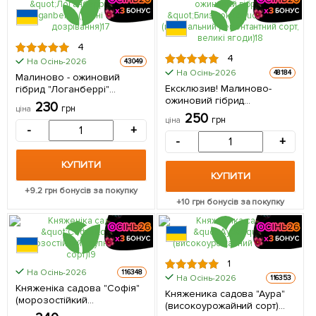
4
4
На Осінь-2026
43049
На Осінь-2026
48184
Малиново - ожиновий
Ексклюзив! Малиново-
гібрид "Логанберрі"
ожиновий гібрид
(Loganberry) (ранні терміни
230
грн
ціна
"Близнюки" (Twins)
дозрівання) (Кореневище)
250
грн
ціна
(преміальний ремонтантний
1 шт в упаковці
-
+
сорт, великі ягоди)
-
+
(Кореневище) 1 шт в
упаковці
КУПИТИ
КУПИТИ
+
9.2
грн бонусів за покупку
+
10
грн бонусів за покупку
1
На Осінь-2026
116348
На Осінь-2026
116353
Княженіка садова "Софія"
Княженика садова "Аура"
(морозостійкий
(високоурожайний сорт)
крупноплідний сорт)