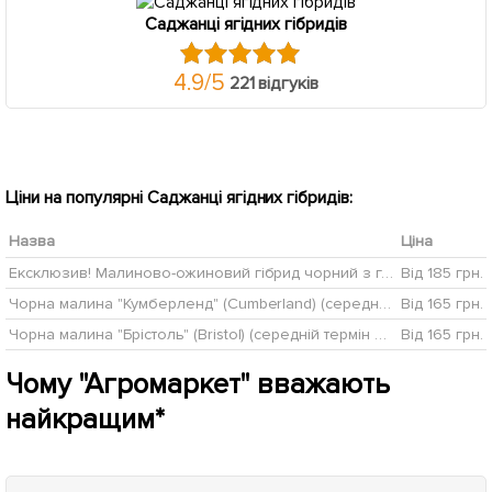
Саджанці ягідних гібридів
4.9
/
5
221 відгуків
Ціни на популярні Саджанці ягідних гібридів:
Назва
Ціна
Ексклюзив! Малиново-ожиновий гібрид чорний з глянсовим блиском "Розкішний блюз" (Luxury Blues) (преміальний великоплідний сорт)
Від 185 грн.
Чорна малина "Кумберленд" (Cumberland) (середнього терміну дозрівання)
Від 165 грн.
Чорна малина "Брістоль" (Bristol) (середній термін дозрівання)
Від 165 грн.
Чому "Агромаркет" вважають
найкращим*