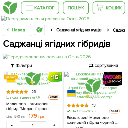
КАТАЛОГ
ПОШУК
КОШИК
Назад
Саджанці ягідних кущів
Саджанц
Саджанці ягідних гібридів
Фільтри
сортування
15
ХІТ РОКУ
25
Швидка відправка
43048
Малиново - ожиновий
13
гібрид "Медана" (ранні
На Осінь-2026
43051
терміни дозрівання)
179
210
грн
ціна
грн
Ексклюзив! Малиново-
(Кореневище) 1 шт в
ожиновий гібрид чорний з
упаковці
-
+
глянсовим блиском