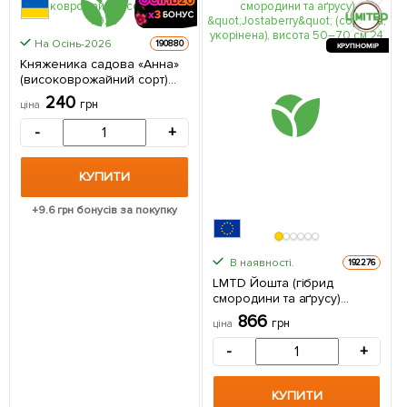
На Осінь-2026
190880
КРУПНОМІР
Княженика садова «Анна»
(високоврожайний сорт)
вазон Р9 (Кореневище) 1
240
грн
ціна
саджанець в упаковці
-
+
КУПИТИ
+
9.6
грн бонусів за покупку
В наявності.
192276
LMTD Йошта (гібрид
смородини та аґрусу)
"Jostaberry" (сортова,
866
грн
ціна
укорінена), висота 50–70
см. з Нідерландів 1
-
+
саджанець в упаковці
КУПИТИ