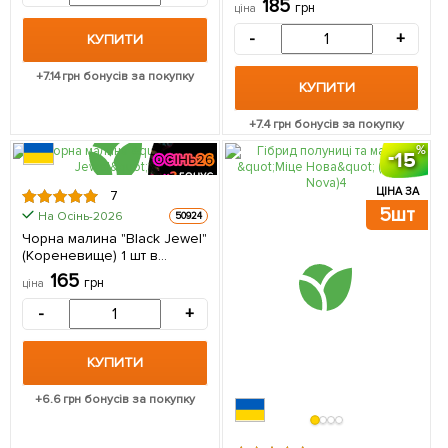
185
грн
ціна
"Розкішний блюз" (Luxury
Blues) (преміальний
-
+
КУПИТИ
великоплідний сорт)
(Кореневище) 1 шт в
+
7.14
грн бонусів за покупку
упаковці
КУПИТИ
+
7.4
грн бонусів за покупку
15
ЦІНА ЗА
7
5шт
На Осінь-2026
50924
Чорна малина "Black Jewel"
(Кореневище) 1 шт в
упаковці
165
грн
ціна
-
+
КУПИТИ
+
6.6
грн бонусів за покупку