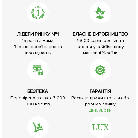
ЛІДЕРИ РИНКУ №1
ВЛАСНЕ ВИРОБНИЦТВО
15 років з Вами
16000 сортів рослин та
Власне виробництво та
насіння у найбільшому
вирощування
магазині України
БЕЗПЕКА
ГАРАНТІЯ
Перевірено в садах 3 000
Рослини приживаються або
000 клієнтів
робимо заміну
Див. умови