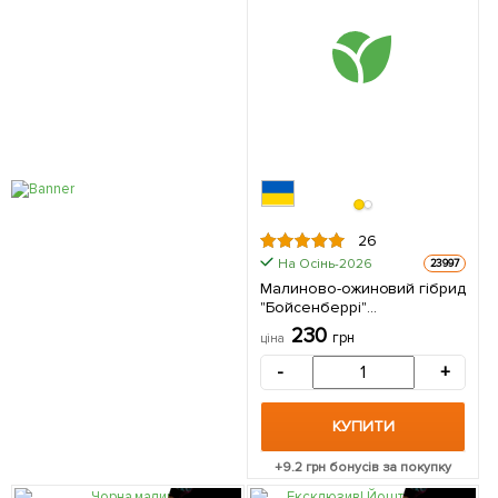
26
На Осінь-2026
23997
Малиново-ожиновий гібрид
"Бойсенберрі"
(Boysenberry)
230
грн
ціна
(ремонтантний сорт, один з
кращих гібридів)
-
+
(Кореневище) 1 шт в
упаковці
КУПИТИ
+
9.2
грн бонусів за покупку