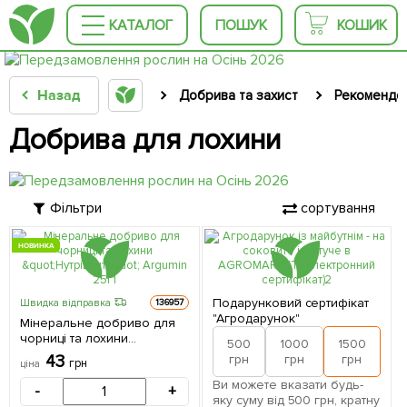
КАТАЛОГ
ПОШУК
КОШИК
Назад
Добрива та захист
Рекомендов
Добрива для лохини
Фільтри
сортування
НОВИНКА
Подарунковий сертифікат
Швидка відправка
136957
"Агродарунок"
Мінеральне добриво для
чорниці та лохини
500
1000
1500
2
"Нутрівант" Argumin 25г
43
грн
грн
грн
грн
ціна
Ви можете вказати будь-
-
+
яку суму від 500 грн, кратну