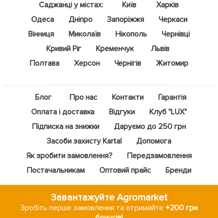
Саджанці у містах:
Київ
Харків
Одеса
Дніпро
Запоріжжя
Черкаси
Вінниця
Миколаїв
Нікополь
Чернівці
Кривий Ріг
Кременчук
Львів
Полтава
Херсон
Чернігів
Житомир
Блог
Про нас
Контакти
Гарантія
Оплата і доставка
Відгуки
Клуб "LUX"
Підписка на знижки
Даруємо до 250 грн
Засоби захисту Kartal
Допомога
Як зробити замовлення?
Передзамовлення
Постачальникам
Оптовий прайс
Бренди
Завантажуйте Agromarket
Зробіть перше замовлення та отримайте
+200 грн
бонусів!