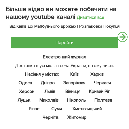
Більше відео ви можете побачити на
нашому youtube каналі
Дивитися все
Від Квітів До Майбутнього Врожаю | Розпаковка Покупця
Перейти
Електронний журнал
Доставка в усі міста і села України, в тому числі:
Насіння у містах:
Київ
Харків
Одеса
Дніпро
Запоріжжя
Черкаси
Херсон
Львів
Вінниця
Кривий Ріг
Луцьк
Миколаїв
Нікополь
Полтава
Рівне
Суми
Хмельницький
Чернігів
Житомир