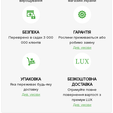
вирощування
магазині України
БЕЗПЕКА
ГАРАНТІЯ
Перевірено в садах 3 000
Рослини приживаються або
000 клієнтів
робимо заміну
Див. умови
УПАКОВКА
БЕЗКОШТОВНА
ДОСТАВКА
Яка переживає будь-яку
доставку
Отримуйте повне
Див. умови
повернення вартості з
преміум LUX
Див. умови