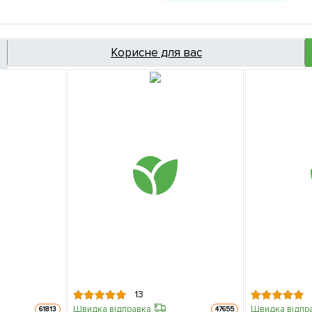
Корисне для вас
13
Швидка відправка
Швидка відпр
61813
47655