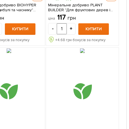
добриво BIOHYPER
Мінеральне добриво PLANT
ибулі та часнику"
BUILDER "Для фруктових дерев і
кстра) ТМ "AGRO-X"
чагарників" (Плант билдер) ТМ
117
рн
грн
ціна
"AGRO-X" 80г
-
+
КУПИТИ
КУПИТИ
онусів за покупку
+
4.68
грн бонусів за покупку