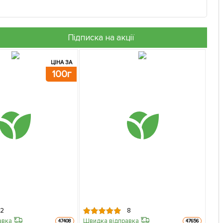
Підписка на акції
ЦІНА ЗА
100г
2
8
авка
Швидка відправка
47408
47656