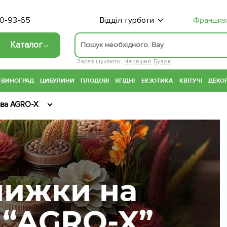
70-93-65
Відділ турботи
Франшиз
Каталог
Зараз шукають:
Черешня
Бузок
ВИНОГРАД
ЦИБУЛИНИ
ПЛОДОВІ
ЯГІДНІ
ЕКЗОТИКА
КВІТУЧІ
ДЕКОР
ива AGRO-X