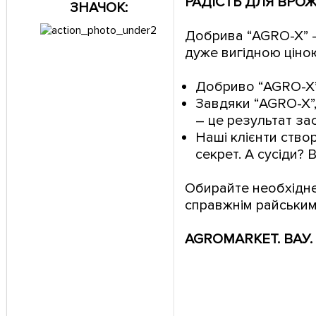
РАДІСТЬ ДЛЯ ВРОЖ
ЗНАЧОК:
Добрива “AGRO-X” -
дуже вигідною ціно
Добриво “AGRO-X”
Завдяки “AGRO-X”, 
– це результат з
Наші клієнти ство
секрет. А сусіди? 
Обирайте необхідне
справжнім райським
AGROMARKET. ВАУ.