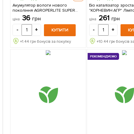
Акумулятор вологи нового
Бiо каталiзатор зрост
покоління AGROPERLITE SUPER
"КОРНЕВИН АГР" Ліміт
PURE "Агроперлит ультрачистий
ТМ "AGRO-X" 120г
36
261
грн
грн
ціна
ціна
для посадкової суміші" ТМ "AGRO-
X" 1л
-
+
-
+
КУПИТИ
КУ
+
1.44
грн бонусів за покупку
+
10.44
грн бонусів з
РЕКОМЕНДУЄМО