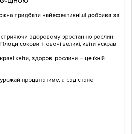
ВАУ-ЦІНОЮ
можна придбати найефективніші добрива за
, сприяючи здоровому зростанню рослин.
лоди соковиті, овочі великі, квіти яскраві
аві квіти, здорові рослини – це їхній
урожай процвітатиме, а сад стане