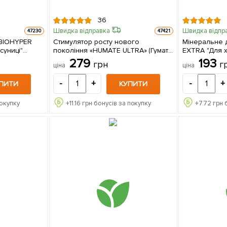
36
Швидка відправка
Швидка відпр
47230
47421
BIOHYPER
Стимулятор росту нового
Мінеральне 
суниці"
покоління «HUMATE ULTRA» (Гумат
EXTRA "Для х
 "AGRO-X"
Ультра) «Extract of green algae»
Екстра) ТМ "
279
193
грн
г
ціна
ціна
(Екстракт морських водоростей)
ТМ "AGRO-X" 80г
-
+
-
+
ПИТИ
КУПИТИ
покупку
+
11.16
грн бонусів за покупку
+
7.72
грн 