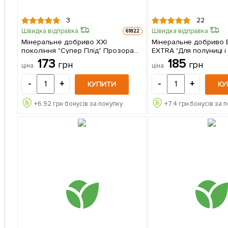
3
22
Швидка відправка
Швидка відправка
61822
Мiнеральне добриво ХХI
Мінеральне добриво 
поколiння "Супер Плiд" Прозора
EXTRA "Для полуниці і 
банка - прозора якiсть ТМ "AGRO-
(Біохайпер Екстра) ТМ
173
185
грн
грн
ціна
ціна
X" 120г
100г
-
+
-
+
КУПИТИ
КУ
+
6.92
грн бонусів за покупку
+
7.4
грн бонусів за 