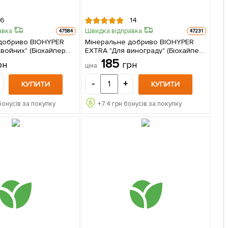
6
14
авка
Швидка відправка
47584
47231
добриво BIOHYPER
Мінеральне добриво BIOHYPER
войних" (Біохайпер
EXTRA "Для винограду" (Біохайпер
AGRO-X" 100г
Екстра) ТМ "AGRO-X" 100г
185
рн
грн
ціна
-
+
КУПИТИ
КУПИТИ
бонусів за покупку
+
7.4
грн бонусів за покупку