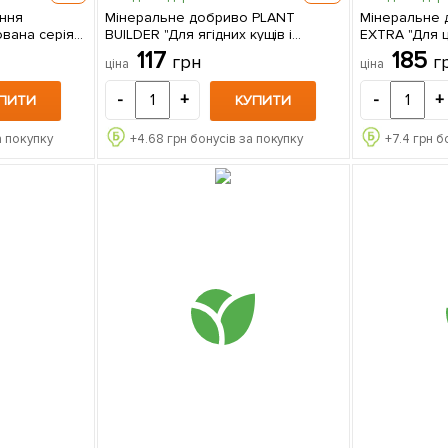
ання
Мінеральне добриво PLANT
Мінеральне 
ована серія
BUILDER "Для ягідних кущів і
EXTRA "Для ц
дерев" (Плант билдер) ТМ "AGRO-
(Біохайпер Е
117
185
грн
г
ціна
ціна
X" 80г
100г
-
+
-
+
ПИТИ
КУПИТИ
а покупку
+
4.68
грн бонусів за покупку
+
7.4
грн б