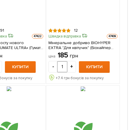
91
12
авка
Швидка відправка
47422
47409
росту нового
Мінеральне добриво BIOHYPER
HUMATE ULTRA» (Гумат
EXTRA "Для квітучих" (Біохайпер
act of green algae»
Екстра) ТМ "AGRO-X" 100г
185
н
грн
ціна
рських водоростей)
20г
-
+
КУПИТИ
КУПИТИ
бонусів за покупку
+
7.4
грн бонусів за покупку