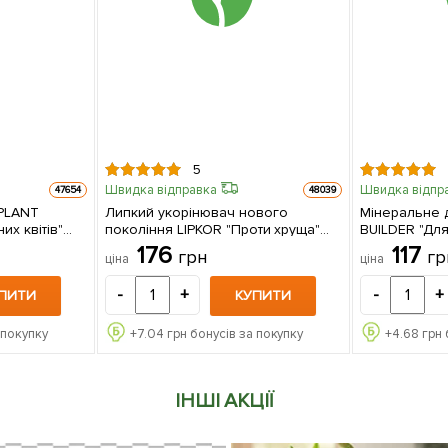
5
Швидка відправка
Швидка відпр
47654
48039
PLANT
Липкий укорінювач нового
Мінеральне 
их квітів"
покоління LIPKOR "Проти хруща"
BUILDER "Для
RO-X" 80г
(Ліпкор) ТМ "AGRO-X" 1л
пряних культ
176
117
грн
гр
ціна
ціна
"AGRO-X" 80г
-
+
-
+
ПИТИ
КУПИТИ
 покупку
+
7.04
грн бонусів за покупку
+
4.68
грн 
ІНШІ АКЦІЇ