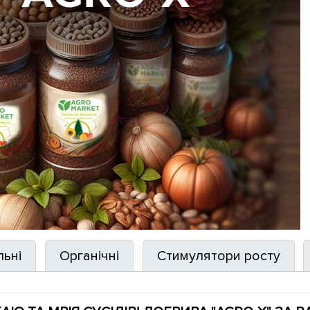
льні
Органічні
Стимулятори росту