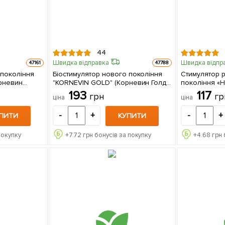
44
Швидка відправка
Швидка відпр
47161
47788
 покоління
Біостимулятор нового покоління
Стимулятор 
орневин
"KORNEVIN GOLD" (Корневин Голд)
покоління «
5г
ТМ "AGRO-X" 100г
Ультра) «Extr
193
117
грн
гр
ціна
ціна
(Екстракт мо
ТМ "AGRO-X" 
-
+
-
+
ПИТИ
КУПИТИ
покупку
+
7.72
грн бонусів за покупку
+
4.68
грн 