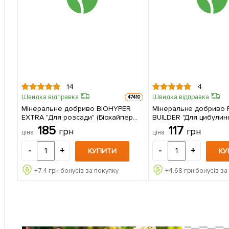
14
4
Швидка відправка
Швидка відправка
47410
Мінеральне добриво BIOHYPER
Мінеральне добриво 
EXTRA "Для розсади" (Біохайпер
BUILDER "Для цибулинн
Екстра) ТМ "AGRO-X" 100г
(Плант билдер) ТМ "AG
185
117
грн
грн
ціна
ціна
-
+
-
+
КУПИТИ
КУ
+
7.4
грн бонусів за покупку
+
4.68
грн бонусів за