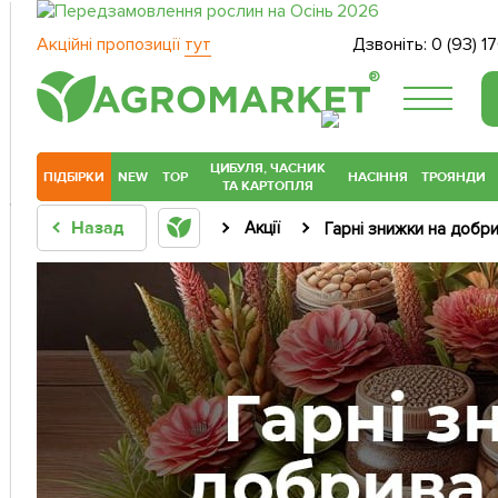
Акційні пропозиції
тут
Дзвоніть:
0 (93) 1
®
ЦИБУЛЯ, ЧАСНИК
ПІДБІРКИ
NEW
TOP
НАСІННЯ
ТРОЯНДИ
ТА КАРТОПЛЯ
Назад
Акції
Гарні знижки на добр