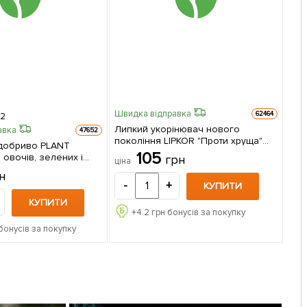
Швидка відправка
62464
2
Липкий укорінювач нового
авка
47652
покоління LIPKOR "Проти хруща"
добриво PLANT
(Ліпкор) ТМ "AGRO-X" 300мл
105
 овочів, зелених і
грн
ціна
ур" (Плант билдер) ТМ
н
-
+
КУПИТИ
КУПИТИ
+
4.2
грн бонусів за покупку
бонусів за покупку