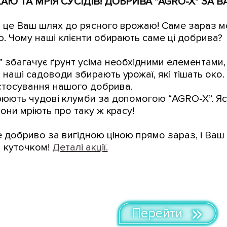
АЮ ТА МРІЯ СУСІДІВ! ДОБРИВА "AGRO-X" ЗА 
 це Ваш шлях до рясного врожаю! Саме зараз 
ю. Чому наші клієнти обирають саме ці добрива?
 збагачує ґрунт усіма необхідними елементами
наші садоводи збирають урожаї, які тішать око. П
астосування нашого добрива.
рюють чудові клумби за допомогою “AGRO-X”. Яскр
Вони мріють про таку ж красу!
 добриво за вигідною ціною прямо зараз, і Ваш 
 куточком!
Деталі акції.
Перейти