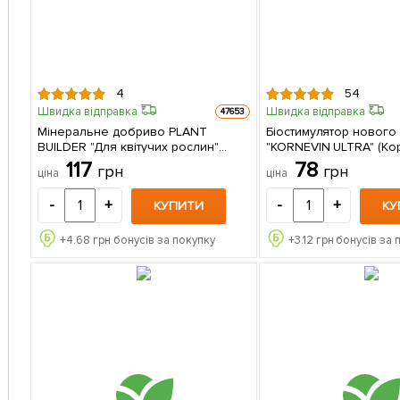
4
54
Швидка відправка
Швидка відправка
47653
Мінеральне добриво PLANT
Біостимулятор нового
BUILDER "Для квітучих рослин"
"KORNEVIN ULTRA" (К
(Плант билдер) ТМ "AGRO-X" 80г
Ультра) ТМ "AGRO-X" 1
117
78
грн
грн
ціна
ціна
-
+
-
+
КУПИТИ
КУ
+
4.68
грн бонусів за покупку
+
3.12
грн бонусів за 