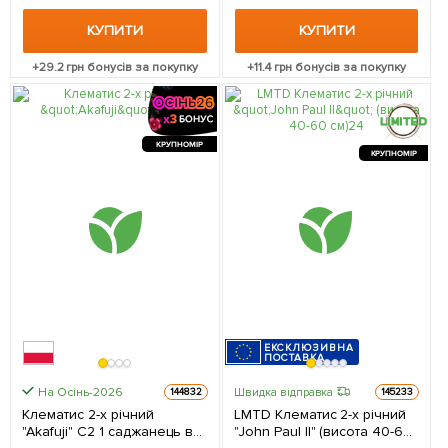
КУПИТИ
КУПИТИ
+
29.2
грн бонусів за покупку
+
11.4
грн бонусів за покупку
КРУПНОМІР
КРУПНОМІР
ЕКСКЛЮЗИВНА
ПОСТАВКА
На Осінь-2026
Швидка відправка
144832
145233
Клематис 2-х річний
LMTD Клематис 2-х річний
"Akafuji" С2 1 саджанець в
"John Paul II" (висота 40-60