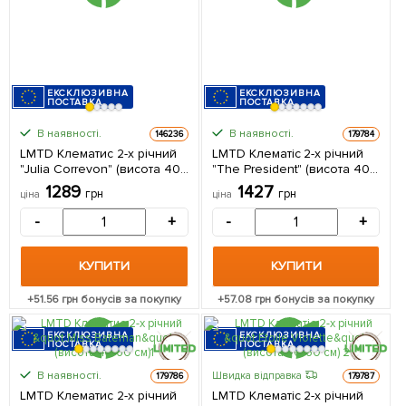
ЕКСКЛЮЗИВНА
ЕКСКЛЮЗИВНА
ПОСТАВКА
ПОСТАВКА
В наявності.
В наявності.
146236
179784
LMTD Клематис 2-х річний
LMTD Клематіс 2-х річний
"Julia Correvon" (висота 40-
"The President" (висота 40-
60 см) з Нідерландів 1
60 см) з Нідерландів 1
1289
1427
грн
грн
ціна
ціна
саджанець в упаковці
саджанець в упаковці
-
+
-
+
КУПИТИ
КУПИТИ
+
51.56
грн бонусів за покупку
+
57.08
грн бонусів за покупку
ЕКСКЛЮЗИВНА
ЕКСКЛЮЗИВНА
ПОСТАВКА
ПОСТАВКА
В наявності.
Швидка відправка
179786
179787
КРУПНОМІР
КРУПНОМІР
LMTD Клематис 2-х річний
LMTD Клематіс 2-х річний