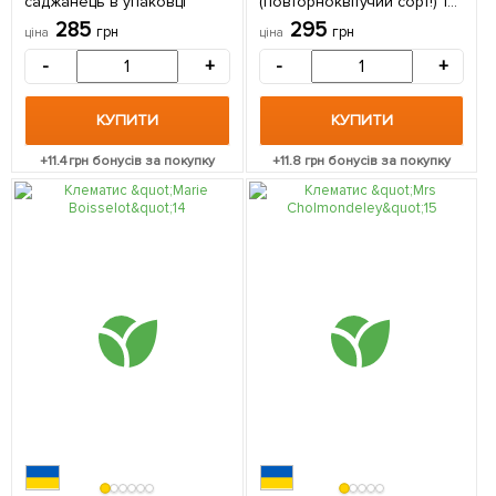
саджанець в упаковці
(повторноквітучий сорт!) 1
саджанець в упаковці
285
295
грн
грн
ціна
ціна
-
+
-
+
КУПИТИ
КУПИТИ
+
11.4
грн бонусів за покупку
+
11.8
грн бонусів за покупку