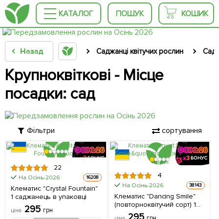
КАТАЛОГ
ПОШУК
КОШИК
Назад
Саджанці квітучих рослин
Садж
Крупноквіткові - Місце
посадки: сад
Фільтри
сортування
22
4
На Осінь-2026
16208
На Осінь-2026
38143
Клематис "Crystal Fountain"
Клематис "Dancing Smile"
1 саджанець в упаковці
(повторноквітучий сорт) 1
295
грн
ціна
саджанець в упаковці
295
грн
ціна