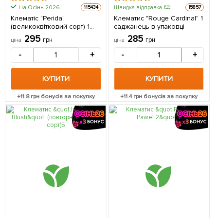
На Осінь-2026
Швидка відправка
115434
15857
Клематіс "Perida"
Клематис "Rouge Cardinal" 1
(великоквітковий сорт) 1
саджанець в упаковці
саджанець в упаковці
295
285
грн
грн
ціна
ціна
-
+
-
+
КУПИТИ
КУПИТИ
+
11.8
грн бонусів за покупку
+
11.4
грн бонусів за покупку