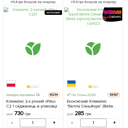
+
11.4
грн бонусів за покупку
+
11.4
грн бонусів за покупку
КРУПНОМІР
На Осінь-2026
Швидка відправка
80254
103567
Клематис 2-х річний «Piilu»
Ексклюзив! Клематис
С2 1 саджанець в упаковці
"Белла Синьйора" (Bella
signora) (великоквітковий
730
285
грн
грн
ціна
ціна
сорт) 1 саджанець в
упаковці
-
+
-
+