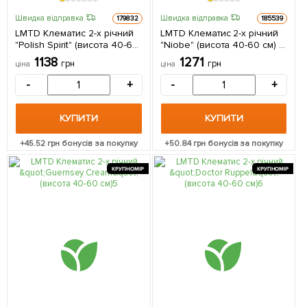
Швидка відправка
Швидка відправка
179832
185539
LMTD Клематис 2-х річний
LMTD Клематис 2-х річний
"Polish Spirit" (висота 40-60
"Niobe" (висота 40-60 см) 1
см) з Нідерландів 1
саджанець в упаковці
1138
1271
грн
грн
ціна
ціна
саджанець в упаковці
Нідерланди
-
+
-
+
КУПИТИ
КУПИТИ
+
45.52
грн бонусів за покупку
+
50.84
грн бонусів за покупку
КРУПНОМІР
КРУПНОМІР