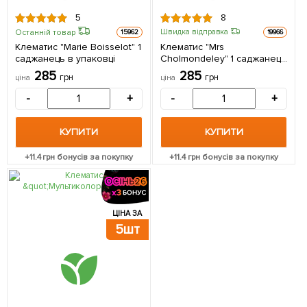
5
8
Останній товар
Швидка відправка
15962
19966
Клематис "Marie Boisselot" 1
Клематис "Mrs
саджанець в упаковці
Cholmondeley" 1 саджанець
в упаковці
285
285
грн
грн
ціна
ціна
-
+
-
+
КУПИТИ
КУПИТИ
+
11.4
грн бонусів за покупку
+
11.4
грн бонусів за покупку
ЦІНА ЗА
5шт