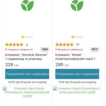
2
17
Немає в наявності
Немає в наявності
15869
15873
Клематис "General Sikorski"
Клематис "Niobe"
1 саджанець в упаковці
(повторноквітучий сорт) 1
саджанець в упаковці
229
295
грн
грн
Повідомити про надходження
Повідомити про надходження
+
9.16
грн бонусів за покупку
+
11.8
грн бонусів за покупку