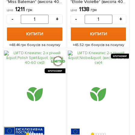
"Miss Bateman" (висота 40-
"Etoile Violette" (висота 40-
60 см) з Нідерландів 1
60 см) з Нідерландів 1
1211
1138
грн
грн
ціна
ціна
саджанець в упаковці
саджанець в упаковці
-
+
-
+
КУПИТИ
КУПИТИ
+
48.44
грн бонусів за покупку
+
45.52
грн бонусів за покупку
КРУПНОМІР
КРУПНОМІР
ЕКСКЛЮЗИВНА
ПОСТАВКА