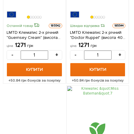
Останній товар
Швидка відправка
185542
185544
LMTD Клематис 2-х річний
LMTD Клематис 2-х річний
"Guernsey Cream" (висота
"Doctor Ruppel" (висота 40-
40-60 см) 1 саджанець в
60 см) 1 саджанець в
1271
1271
грн
грн
ціна
ціна
упаковці Нідерланди
упаковці Нідерланди
-
+
-
+
КУПИТИ
КУПИТИ
+
50.84
грн бонусів за покупку
+
50.84
грн бонусів за покупку