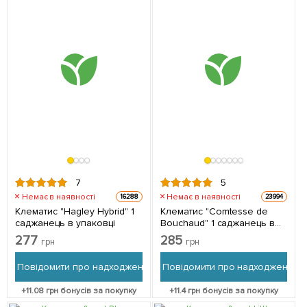
7
5
Немає в наявності
Немає в наявності
16288
23994
Клематис "Hagley Hybrid" 1
Клематис "Comtesse de
саджанець в упаковці
Bouchaud" 1 саджанець в
упаковці
277
285
грн
грн
Повідомити про надходження
Повідомити про надходження
+
11.08
грн бонусів за покупку
+
11.4
грн бонусів за покупку