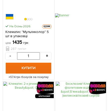
На Осінь-2026
62044
Клематис "Мультиколор" 5
шт в упаковці
1435
грн
ціна
287
грн/шт
-
+
КУПИТИ
+
57.4
грн бонусів за покупку
КРУПНОМІР