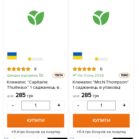
8
6
На Осінь-2026
Швидка відправка
15854
15960
Клематис "Capitaine
Клематис "Mrs.N.Thompson"
Thuilleaux" 1 саджанець в
1 саджанець в упаковці
упаковці
285
285
грн
грн
ціна
ціна
-
+
-
+
КУПИТИ
КУПИТИ
+
11.4
грн бонусів за покупку
+
11.4
грн бонусів за покупку