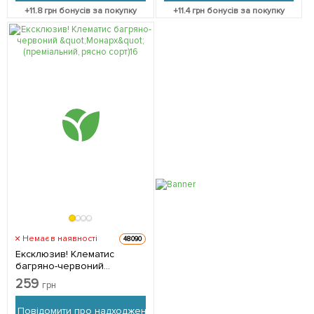
+
11.8
грн бонусів за покупку
+
11.4
грн бонусів за покупку
Немає в наявності
48090
Ексклюзив! Клематис
багряно-червоний
"Монарх" (преміальний,
259
грн
рясно сорт) 1 саджанець в
упаковці
Повідомити про надходження