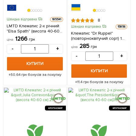
Швидка відправка
185541
8
LMTD Клематис 2-х річний
Швидка відправка
15856
"Elsa Spath" (висота 40-60
Клематис "Dr Ruppel"
см) 1 саджанець в упаковці
1266
(повторноквітучий сорт) 1
грн
ціна
Нідерланди
саджанець в упаковці
285
грн
ціна
-
+
-
+
КУПИТИ
КУПИТИ
+
50.64
грн бонусів за покупку
+
11.4
грн бонусів за покупку
КРУПНОМІР
КРУПНОМІР