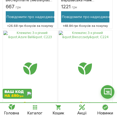
Вестерплатте (Westerplatte)
Варшавська Найк
С2 1 шт в упаковці
(Warszawska Nike) С2 1
667
1221
грн
грн
саджанець в упаковці
Повідомити про надходження
Повідомити про надходження
+
26.68
грн бонусів за покупку
+
48.84
грн бонусів за покупку
Фейсбук
Телеграм
Вайбер
Інстаграм
Онлайн чат
ВАШ КОД
НА 450
грн
Немає в наявності
Немає в наявності
60421
60423
Головна
Каталог
Кошик
Акції
Новинки
Клематис 3-х річний "Azure
Клематис 3-х рiчний