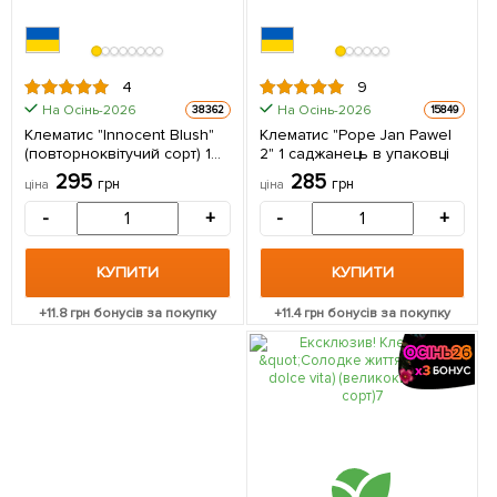
4
9
На Осінь-2026
На Осінь-2026
38362
15849
Клематис "Innocent Blush"
Клематис "Pope Jan Pawel
(повторноквітучий сорт) 1
2" 1 саджанець в упаковці
саджанець в упаковці
295
285
грн
грн
ціна
ціна
-
+
-
+
КУПИТИ
КУПИТИ
+
11.8
грн бонусів за покупку
+
11.4
грн бонусів за покупку