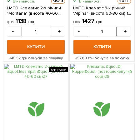
В наявності.
В наявності.
145234
184886
LMTD Клематис 2-х річний
LMTD Клематіс 3-х річний
"Montana" (висота 40-60
"Alpina" (висота 60-80 см) 1
см) з Нідерландів 1
саджанець в упаковці
1138
1427
грн
грн
ціна
ціна
саджанець в упаковці
Нідерланди
-
+
-
+
КУПИТИ
КУПИТИ
+
45.52
грн бонусів за покупку
+
57.08
грн бонусів за покупку
КРУПНОМІР