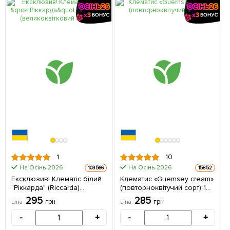
1
10
На Осінь-2026
На Осінь-2026
103566
15852
Ексклюзив! Клематіс білий
Клематис «Guernsey cream»
"Ріккарда" (Riccarda)
(повторноквітучий сорт) 1
(великоквітковий сорт) 1
саджанець в упаковці
295
285
грн
грн
ціна
ціна
саджанець в упаковці
-
+
-
+