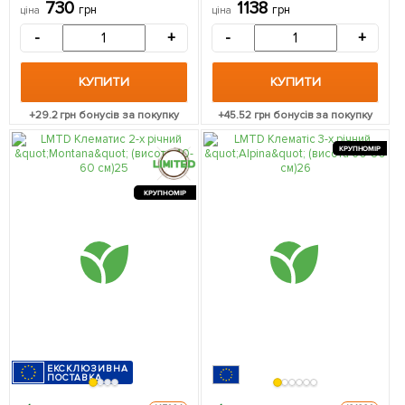
упаковці
см) з Нідерландів 1
730
1138
грн
грн
ціна
ціна
саджанець в упаковці
-
+
-
+
КУПИТИ
КУПИТИ
+
29.2
грн бонусів за покупку
+
45.52
грн бонусів за покупку
КРУПНОМІР
КРУПНОМІР
ЕКСКЛЮЗИВНА
ПОСТАВКА