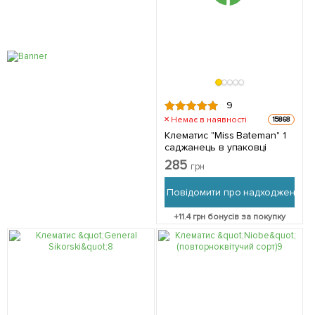
9
Немає в наявності
15868
Клематис "Miss Bateman" 1
саджанець в упаковці
285
грн
Повідомити про надходження
+
11.4
грн бонусів за покупку