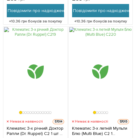
повторноквітучий сорт,
(преміальний,
великі квіти) 1 саджанець в
повторноквітучий сорт) 1
Повідомити про надходження
Повідомити про надходження
упаковці
саджанець в упаковці
+
10.36
грн бонусів за покупку
+
10.36
грн бонусів за покупку
Немає в наявності
Немає в наявності
57014
57015
Клематис 3-х річний Доктор
Клематис 3-х летній Мульти
Рапли (Dr. Ruppel) С2 1 шт в
Блю (Multi Blue) С2 1