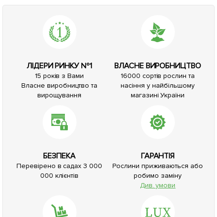
ЛІДЕРИ РИНКУ №1
ВЛАСНЕ ВИРОБНИЦТВО
15 років з Вами
16000 сортів рослин та
Власне виробництво та
насіння у найбільшому
вирощування
магазині України
БЕЗПЕКА
ГАРАНТІЯ
Перевірено в садах 3 000
Рослини приживаються або
000 клієнтів
робимо заміну
Див. умови