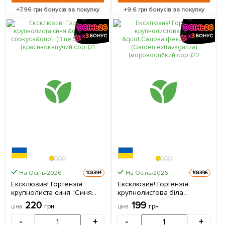
+
7.96
грн бонусів за покупку
+
9.6
грн бонусів за покупку
На Осінь-2026
На Осінь-2026
103394
103396
Ексклюзив! Гортензія
Ексклюзив! Гортензія
крупнолиста синя "Синя
крупнолистова біла
спокуса" (Blue Seduction)
"Садова феєрія" (Garden
220
199
грн
грн
ціна
ціна
(красивоквітучий сорт) 1
extravaganza)
саджанець в упаковці
(морозостійкий сорт) 1
-
+
-
+