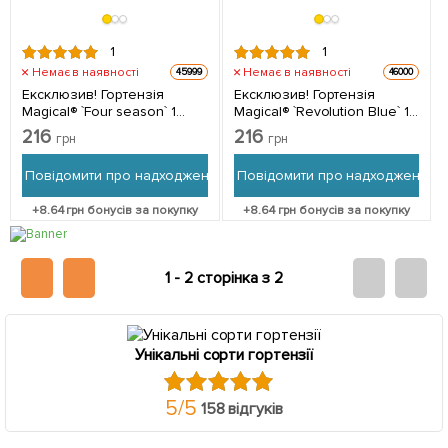
1
1
Немає в наявності
Немає в наявності
45999
46000
Ексклюзив! Гортензія
Ексклюзив! Гортензія
Magical® `Four season` 1
Magical® `Revolution Blue` 1
саджанець в упаковці
саджанець в упаковці
216
216
грн
грн
Повідомити про надходження
Повідомити про надходження
+
8.64
грн бонусів за покупку
+
8.64
грн бонусів за покупку
1 -
2 сторінка з 2
Унікальні сорти гортензії
5
/
5
158 відгуків