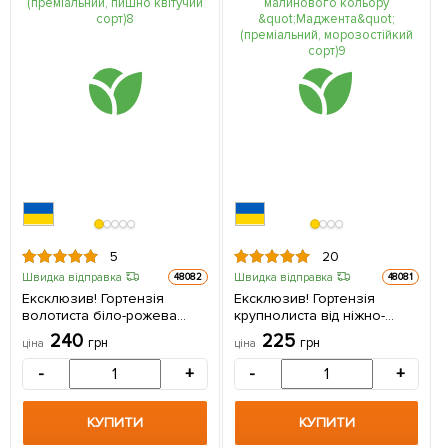
5
20
Швидка відправка
Швидка відправка
48082
48081
Ексклюзив! Гортензія
Ексклюзив! Гортензія
волотиста біло-рожева
крупнолиста від ніжно-
"Крила феї" (преміальний,
аметистового до яскраво-
240
225
грн
грн
ціна
ціна
пишно квітучий сорт) 1
малинового кольору
саджанець в упаковці
"Маджента" (преміальний,
-
+
-
+
морозостійкий сорт) 1
саджанець в упаковці
КУПИТИ
КУПИТИ