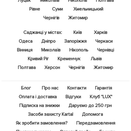
Луцьк
Миколаїв
Нікополь
Полтава
Рівне
Суми
Хмельницький
Чернігів
Житомир
Саджанці у містах:
Київ
Харків
Одеса
Дніпро
Запоріжжя
Черкаси
Вінниця
Миколаїв
Нікополь
Чернівці
Кривий Ріг
Кременчук
Львів
Полтава
Херсон
Чернігів
Житомир
Блог
Про нас
Контакти
Гарантія
Оплата і доставка
Відгуки
Клуб "LUX"
Підписка на знижки
Даруємо до 250 грн
Засоби захисту Kartal
Допомога
Як зробити замовлення?
Передзамовлення