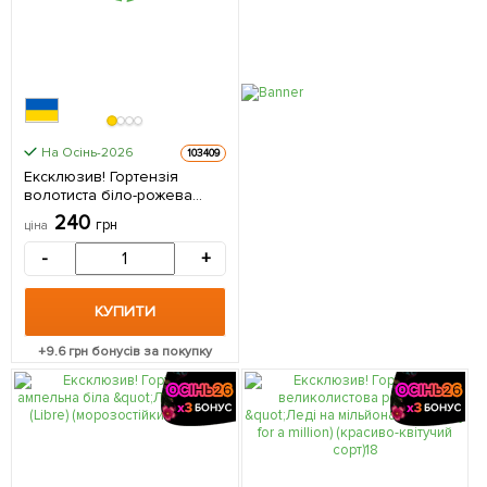
На Осінь-2026
103409
Ексклюзив! Гортензія
волотиста біло-рожева
"Солодка цукерка" (Sweet
240
грн
ціна
Candy) (невибагливий сорт)
1 саджанець в упаковці
-
+
КУПИТИ
+
9.6
грн бонусів за покупку