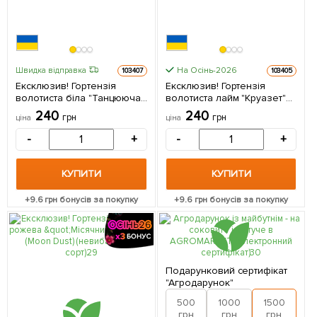
На Осінь-2026
Швидка відправка
103407
103405
Ексклюзив! Гортензія
Ексклюзив! Гортензія
волотиста біла "Танцююча
волотиста лайм "Круазет"
біла ніч" (Dance White
(Croisette) (морозостійкий
240
240
грн
грн
ціна
ціна
Midnight) (контейнер P9) 1
сорт) 1 саджанець в
саджанець в упаковці
упаковці
-
+
-
+
КУПИТИ
КУПИТИ
+
9.6
грн бонусів за покупку
+
9.6
грн бонусів за покупку
Подарунковий сертифікат
"Агродарунок"
500
1000
1500
2
грн
грн
грн