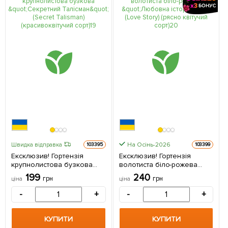
На Осінь-2026
Швидка відправка
103395
103399
Ексклюзив! Гортензія
Ексклюзив! Гортензія
крупнолистова бузкова
волотиста біло-рожева
"Секретний Талісман"
"Любовна історія" (Love
199
240
грн
грн
ціна
ціна
(Secret Talisman)
Story) (рясно квітучий сорт)
(красивоквітучий сорт) 1
1 саджанець в упаковці
-
+
-
+
саджанець в упаковці
КУПИТИ
КУПИТИ