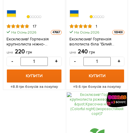
17
1
На Осінь-2026
На Осінь-2026
47667
103400
Ексклюзив! Гортензія
Ексклюзив! Гортензія
крупнолиста ніжно-
волотиста біла "Білий
блакитного кольору
гіпноз" (White Hypnose)
220
240
грн
грн
ціна
ціна
"Блакитна лагуна" (Blue
(морозостійкий сорт)
Lagoon) (преміальний,
(контейнер P9) 1 саджанець
-
+
-
+
зимостійкий,
в упаковці
високоврожайний сорт) 1
саджанець в упаковці
КУПИТИ
КУПИТИ
+
8.8
грн бонусів за покупку
+
9.6
грн бонусів за покупку