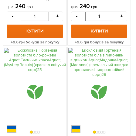
(Lady Chic) (морозостійкий
"Ластівка" (Swallow)
240
240
грн
грн
ціна
ціна
сорт) 1 саджанець в
(преміальний сорт,
упаковці
контейнер P9) 1 саджанець
-
+
-
+
в упаковці
КУПИТИ
КУПИТИ
+
9.6
грн бонусів за покупку
+
9.6
грн бонусів за покупку