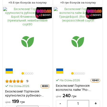
+
9.6
грн бонусів за покупку
+
9
грн бонусів за покупку
На Осінь-2026
103401
9
Ексклюзив! Гортензія
На Осінь-2026
48084
волотиста лайм "Ріо-
Ексклюзив! Гортензія
Гранде" (Rio Grande)
240
крупнолиста рубіново-
грн
ціна
(морозостійкий сорт) 1
червона "Фламенко"
199
саджанець в упаковці
грн
ціна
-
+
(преміальний,