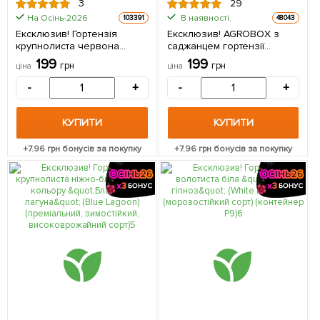
3
29
На Осінь-2026
В наявності.
103391
48043
Ексклюзив! Гортензія
Ексклюзив! AGROBOX з
крупнолиста червона
саджанцем гортензії
"Червоний оксамит" (Red
дивовижної краси 1 шт в
199
199
грн
грн
ціна
ціна
velvet) (красиво квітучий
упаковці
сорт) 1 саджанець в
-
+
-
+
упаковці
КУПИТИ
КУПИТИ
+
7.96
грн бонусів за покупку
+
7.96
грн бонусів за покупку