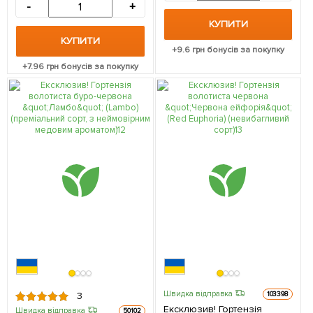
невибагливий сорт) 1
-
+
саджанець в упаковці
КУПИТИ
КУПИТИ
+
9.6
грн бонусів за покупку
+
7.96
грн бонусів за покупку
Швидка відправка
103398
3
Ексклюзив! Гортензія
Швидка відправка
50102