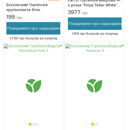
LMTD Гортензія махрова 4-
Ексклюзив! Гортензія
х річна "Finya Teller White"
крупнолиста біла
(40-60см) 1 шт в упаковці
3977
грн
«Крижаний дотик» (Ice
Нідерланди
199
грн
touch) (компактний сорт) 1
Повідомити про надходження
саджанець в упаковці
Повідомити про надходження
+
159
грн бонусів за покупку
+
7.96
грн бонусів за покупку