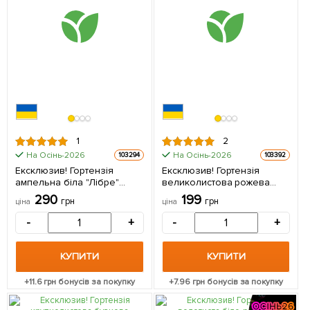
1
2
На Осінь-2026
На Осінь-2026
103294
103392
Ексклюзив! Гортензія
Ексклюзив! Гортензія
ампельна біла "Лібре"
великолистова рожева
(Libre) (морозостійкий сорт)
"Леді на мільйон" (Lady for
290
199
грн
грн
ціна
ціна
1 саджанець в упаковці
a million) (красиво-квітучий
сорт) 1 саджанець в
-
+
-
+
упаковці
КУПИТИ
КУПИТИ
+
11.6
грн бонусів за покупку
+
7.96
грн бонусів за покупку