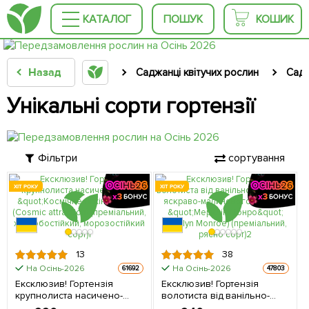
КАТАЛОГ
ПОШУК
КОШИК
Назад
Саджанці квітучих рослин
Садж
Унікальні сорти гортензії
Фільтри
сортування
ХІТ РОКУ
ХІТ РОКУ
13
38
На Осінь-2026
На Осінь-2026
61692
47803
Ексклюзив! Гортензія
Ексклюзив! Гортензія
крупнолиста насичено-
волотиста від ванільно-
синя "Космічне тяжіння"
білого до яскраво-