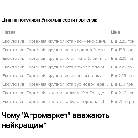
Ціни на популярні Унікальні сорти гортензії:
Назва
Ціна
Ексклюзив! Гортензія крупнолиста насичено-синя "Космічне тяжіння" (Cosmic attraction) (преміальний, хворобостійкий, морозостійкий сорт)
Від 220 грн.
Ексклюзив! Гортензія крупнолиста червона "Червоний оксамит" (Red velvet) (красиво квітучий сорт)
Від 199 грн.
Ексклюзив! Гортензія крупнолиста ніжно-блакитного кольору "Блакитна лагуна" (Blue Lagoon) (преміальний, зимостійкий, високоврожайний сорт)
Від 220 грн.
Ексклюзив! Гортензія крупнолиста рожево-блакитна "Красочна ніч" (Colorful night) (морозостійкий сорт)
Від 225 грн.
Ексклюзив! Гортензія крупнолиста від ніжно-аметистового до яскраво-малинового кольору "Маджента" (преміальний, морозостійкий сорт)
Від 225 грн.
Ексклюзив! Гортензія крупнолиста рубіново-червона "Фламенко" (преміальний, невибагливий сорт)
Від 199 грн.
Ексклюзив! Гортензія волотиста лайм "Ріо-Гранде" (Rio Grande) (морозостійкий сорт)
Від 240 грн.
Ексклюзив! Гортензія волотиста буро-червона "Ламбо" (Lambo) (преміальний сорт, з неймовірним медовим ароматом)
Від 235 грн.
Чому "Агромаркет" вважають
найкращим*