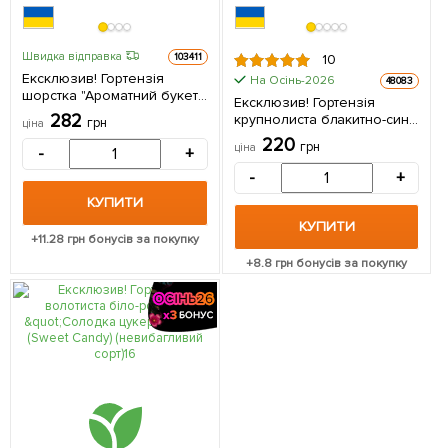
Швидка відправка
103411
10
Ексклюзив! Гортензія
На Осінь-2026
48083
шорстка "Ароматний букет"
Ексклюзив! Гортензія
(Aromatic Bouquet)
282
крупнолиста блакитно-синя
грн
ціна
(морозостійкий сорт) 1
"Сон Емми" (преміальний,
220
саджанець в упаковці
грн
ціна
-
+
невибагливий сорт) 1
саджанець в упаковці
-
+
КУПИТИ
КУПИТИ
+
11.28
грн бонусів за покупку
+
8.8
грн бонусів за покупку