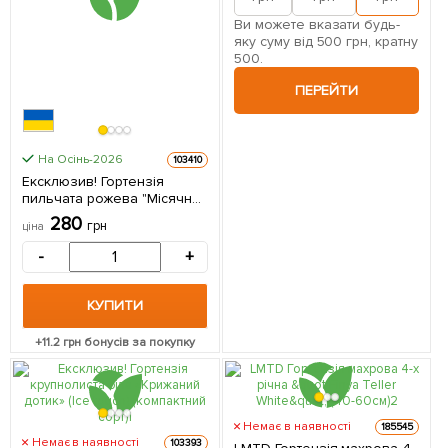
Ви можете вказати будь-
яку суму від 500 грн, кратну
500.
ПЕРЕЙТИ
На Осінь-2026
103410
Ексклюзив! Гортензія
пильчата рожева "Місячний
пил" (Moon Dust)
280
грн
ціна
(невибагливий сорт) 1
саджанець в упаковці
-
+
КУПИТИ
+
11.2
грн бонусів за покупку
Немає в наявності
185545
Немає в наявності
103393