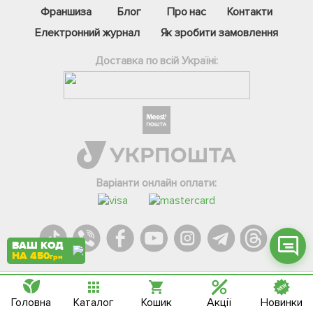
Франшиза
Блог
Про нас
Контакти
Електронний журнал
Як зробити замовлення
Доставка по всій Україні:
Фейсбук
Телеграм
Вайбер
Інстаграм
Варіанти онлайн оплати:
Онлайн чат
ВАШ КОД
НА 450
грн
Agromarket.Copyright © 2013-2026. Всі права захищені
Головна
Каталог
Кошик
Акції
Новинки