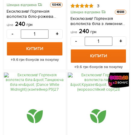
Швидка відправка
103406
3
Ексклюзив! Гортензія
Швидка відправка
48908
волотиста біло-рожева
Ексклюзив! Гортензія
"Таємнича краса" (Mystery
240
волотиста біла з лимонним
грн
ціна
Beauty) (красиво квітучий
відтінком "Мадонна"
240
сорт) 1 саджанець в
грн
ціна
-
+
(Madonna) (преміальний
упаковці
швидко зростаючий,
-
+
морозостійкий сорт) 1
КУПИТИ
саджанець в упаковці
КУПИТИ
+
9.6
грн бонусів за покупку
+
9.6
грн бонусів за покупку