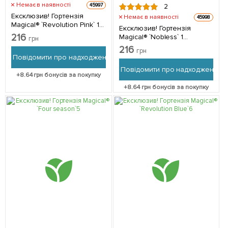
Немає в наявності
45997
2
Ексклюзив! Гортензія
Немає в наявності
45998
Magical® `Revolution Pink` 1
Ексклюзив! Гортензія
саджанець в упаковці
216
Magical® `Nobless` 1
грн
саджанець в упаковці
216
грн
Повідомити про надходження
Повідомити про надходження
+
8.64
грн бонусів за покупку
+
8.64
грн бонусів за покупку