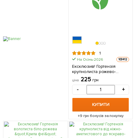
1
На Осінь-2026
103412
Ексклюзив! Гортензія
крупнолиста рожево-
блакитна "Красочна ніч"
225
грн
ціна
(Colorful night)
(морозостійкий сорт) 1
-
+
саджанець в упаковці
КУПИТИ
+
9
грн бонусів за покупку