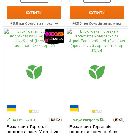
саджанець в упаковці
КУПИТИ
КУПИТИ
+
8.8
грн бонусів за покупку
+
7.96
грн бонусів за покупку
На Осінь-2026
Швидка відправка
103402
50103
Ексклюзив! Гортензія
Ексклюзив! Гортензія
волотиста лайм "Леді Шик"
волотиста кремово-біла