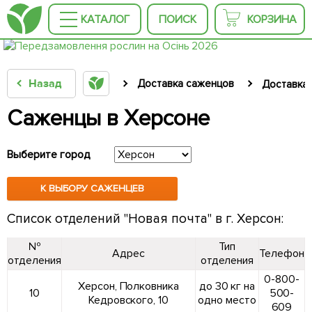
КАТАЛОГ
ПОИСК
КОРЗИНА
Назад
Доставка саженцов
Доставка 
Саженцы в Херсоне
Выберите город
К ВЫБОРУ САЖЕНЦЕВ
Cписок отделений "Новая почта" в г. Херсон:
№
Тип
Адрес
Телефон
отделения
отделения
0-800-
Херсон, Полковника
до 30 кг на
10
500-
Кедровского, 10
одно место
609