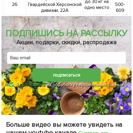
до 30 кг на
26
Гвардейской Херсонской
500-
одно место
дивизии, 22А
609
ПОДПИШИСЬ НА РАССЫЛКУ
Акции, подарки, скидки, распродажа
подписаться
Я
соглашаюсь
на обработку персональных данных
Больше видео вы можете увидеть на
нашем youtube канале