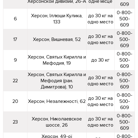
Херсонской дивизии, 26-А
одне місце
609
0-800-
Херсон, Іллюши Кулика,
до 30 кг на
6
500-
133
одно место
609
0-800-
до 30 кг на
17
Херсон, Вишневая, 52
500-
одно место
609
0-800-
Херсон, Святых Кирилла и
9
до 30 кг
500-
Мефодия, 19
609
Херсон, Святых Кирилла и
0-800-
до 30 кг на
22
Мефодия (ран.
500-
одно место
Димитрова), 10
609
0-800-
до 30 кг на
20
Херсон, Незалежності, 62
500-
одно место
609
0-800-
Херсон, Николаевское
до 30 кг на
23
500-
шоссе, 26
одно место
609
Херсон, 49-ої
0-800-