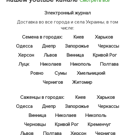
Смотреть все
Электронный журнал
Доставка во все города и села Украины, в том
числе:
Семена в городах:
Киев
Харьков
Одесса
Днепр
Запорожье
Черкассы
Херсон
Львов
Винница
Кривой Рог
Луцк
Николаев
Никополь
Полтава
Ровно
Сумы
Хмельницкий
Чернигов
Житомир
Саженцы в городах:
Киев
Харьков
Одесса
Днепр
Запорожье
Черкассы
Винница
Николаев
Никополь
Черновцы
Кривой Рог
Кременчуг
Львов
Полтава
Херсон
Чернигов