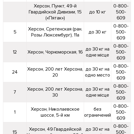
Херсон, Пункт, 49-й
0-800-
Гвардийской Дивизии, 15
до 10 кг
500-
(«Пятак»)
609
0-800-
Херсон, Сретенская (ран.
5
до 30 кг
500-
Розы Люксембург), 11а
609
0-800-
до 30 кг на
12
Херсон, Чорноморская, 16
500-
одне місце
609
0-800-
Херсон, 200 лет Херсона,
до 30 кг на
24
500-
20
одно место
609
0-800-
Херсон, 200 лет Херсона,
до 30 кг на
7
500-
30
одне місце
609
0-800-
Херсон, Николаевское
без
1
500-
шоссе, 5-й км
ограничений
609
0-800-
Херсон, 49 Гвардейской
до 30 кг на
15
500-