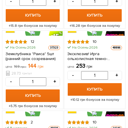
-
+
-
+
морозостойкий сорт) 1
саженец в упаковке
КУПИТЬ
КУПИТЬ
+
15.8
грн бонусов за покупку
+
16.28
грн бонусов за покупку
15
12
10
ЦЕНА ЗА
На Осень-2026
На Осень-2026
37323
48896
5шт
Земклубника "Раиса" 5шт
Эксклюзив! Ирга
(ранний срок созревания)
ольхолистная темно-
пурпурная "Барыня" (Lady)
144
253
169
грн
грн
цена
грн
цена
(премиальный
быстрорастущий,
28.73
грн/шт
-
+
скороплодный сорт) 1
-
+
саженец в упаковке
КУПИТЬ
КУПИТЬ
+
10.12
грн бонусов за покупку
+
5.75
грн бонусов за покупку
2
10