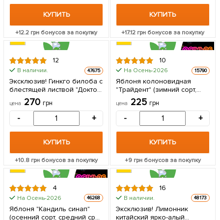
КУПИТЬ
КУПИТЬ
+
12.2
грн бонусов за покупку
+
17.12
грн бонусов за покупку
12
10
В наличии.
На Осень-2026
47675
15790
Эксклюзив! Гинкго билоба с
Яблоня колоновидная
блестящей листвой "Доктор
"Трайдент" (зимний сорт,
Мэдисон" (Doctor Madison)
поздний срок созревания) 1
270
225
грн
грн
цена
цена
(премиальный,
шт в упаковке
морозостойкий сорт) 1
-
+
-
+
саженец в упаковке
КУПИТЬ
КУПИТЬ
+
10.8
грн бонусов за покупку
+
9
грн бонусов за покупку
4
16
На Осень-2026
В наличии.
46268
48173
Яблоня "Кандиль синап"
Эксклюзив! Лимонник
(осенний сорт, средний срок
китайский ярко-алый