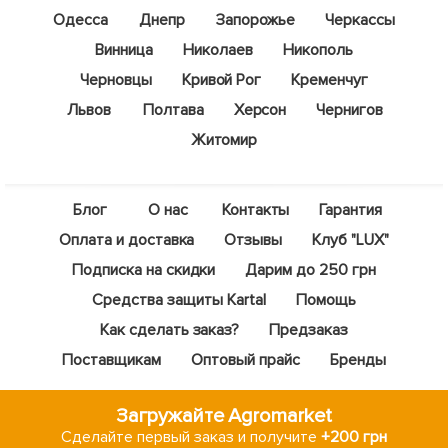
Одесса
Днепр
Запорожье
Черкассы
Винница
Николаев
Никополь
Черновцы
Кривой Рог
Кременчуг
Львов
Полтава
Херсон
Чернигов
Житомир
Блог
О нас
Контакты
Гарантия
Оплата и доставка
Отзывы
Клуб "LUX"
Подписка на скидки
Дарим до 250 грн
Средства защиты Kartal
Помощь
Как сделать заказ?
Предзаказ
Поставщикам
Оптовый прайс
Бренды
Загружайте Agromarket
Сделайте первый заказ и получите
+200 грн