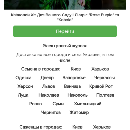
Квітковий Хіт Для Вашого Саду | Ліатріс "Rose Purple" та
"Kobold"
Перейти
Электронный журнал
Доставка во все города и села Украины, в том
числе:
Семена в городах:
Киев
Харьков
Одесса
Днепр
Запорожье
Черкассы
Херсон
Львов
Винница
Кривой Рог
Луцк
Николаев
Никополь
Полтава
Ровно
Сумы
Хмельницкий
Чернигов
Житомир
Саженцы в городах:
Киев
Харьков