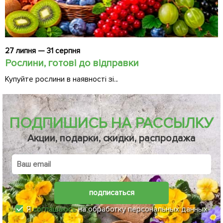
27 липня — 31 серпня
2
Рослини, готові до відправки
Ч
Купуйте рослини в наявності зі...
Д
ПОДПИШИСЬ НА РАССЫЛКУ
Акции, подарки, скидки, распродажа
подписаться
Я
соглашаюсь
на обработку персональных данных