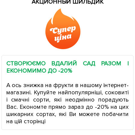
АКЦИОННЫЙ ШИЛЬДИК
СТВОРЮЄМО ВДАЛИЙ САД РАЗОМ І
ЕКОНОМИМО ДО -20%
А ось знижка на фрукти в нашому інтернет-
магазині. Купуйте найпопулярніші, соковиті
і смачні сорти, які неодмінно порадують
Вас. Економте прямо зараз до -20% на цих
шикарних сортах, які Ви можете побачити
на цій сторінці