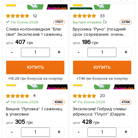
КЛИН СОРТИН
12
33
На Осень-2026
Быстрая отправка
17577
23794
Слива колоновидная "Блю
Брусника "Руно" (поздний
свит" Эксклюзив 1 саженец
срок созревания, очень
в упаковке
урожайный сорт) 1 саженец
407
186
грн
грн
цена
цена
в упаковке
-
+
-
+
КУПИТЬ
КУПИТЬ
+
16.28
грн бонусов за покупку
+
7.44
грн бонусов за покупку
4
20
На Осень-2026
На Осень-2026
43992
47306
Вишня "Лутовка" 1 саженец
Эксклюзив! Гибрид сливы-
в упаковке
абрикоса "Плуот" (Dapple
Dandy) 1 саженец в
305
428
грн
грн
цена
цена
упаковке
-
+
-
+