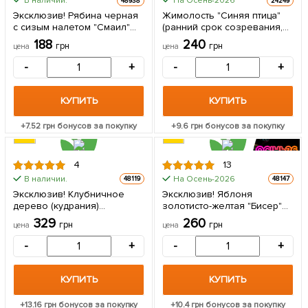
В наличии.
На Осень-2026
48938
24249
Эксклюзив! Рябина черная
Жимолость "Синяя птица"
с сизым налетом "Смаил"
(ранний срок созревания,
(Smile) (премиальный
устойчивый к осыпанию
188
240
грн
грн
цена
цена
сочный сорт) 1 саженец в
сорт) 1 саженец в упаковке
упаковке
-
+
-
+
КУПИТЬ
КУПИТЬ
+
7.52
грн бонусов за покупку
+
9.6
грн бонусов за покупку
4
13
В наличии.
На Осень-2026
48119
48147
Эксклюзив! Клубничное
Эксклюзив! Яблоня
дерево (кудрания)
золотисто-желтая "Бисер"
насыщенно красное
(Beads) (премиальный
329
260
грн
грн
цена
цена
"Нанака" (Nanaka)
круплоплодный сорт,
(премиальный сорт,
высокая лежкость) 1
-
+
-
+
обладает вкусом спелой
саженец в упаковке
хурмы) 1 саженец в
упаковке
КУПИТЬ
КУПИТЬ
+
13.16
грн бонусов за покупку
+
10.4
грн бонусов за покупку