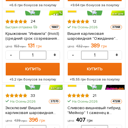
+
6.6
грн бонусов за покупку
+
9.64
грн бонусов за покупку
15
вигідна
знижка
24
12
На Осень-2026
Быстрая отправка
19907
37368
Крыжовник "Инвикта" (Invict)
Вишня карликовая
(средний срок созревания,
шаровидная "Ожидание"
высокоурожайный сорт) 1
Эксклюзив! 1 саженец в
131
389
153
грн
432
грн
цена
грн
цена
грн
саженец в упаковке
упаковке
-
+
-
+
КУПИТЬ
КУПИТЬ
+
5.2
грн бонусов за покупку
+
15.55
грн бонусов за покупку
вигідна
знижка
33
21
На Осень-2026
На Осень-2026
37370
47208
Эксклюзив! Вишня
Сливово-вишневый гибрид
карликовая шаровидная
"Мейнор" 1 саженец в
черная "Крупноплодная"
упаковке 1 саженец в
396
407
439
грн
грн
цена
грн
цена
(Large-fruited) (венгерская
упаковке
селекция, премиальный