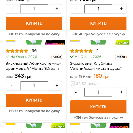
разного сорта) 1 саженец в
крупноплодный) 1 саженец
упаковке
в упаковке
-
+
-
+
КУПИТЬ
КУПИТЬ
+
16.12
грн бонусов за покупку
+
30.48
грн бонусов за покупку
вигідна
знижка
36
2
ЦЕНА ЗА
На Осень-2026
На Осень-2026
43999
44558
5шт
Эксклюзив! Абрикос темно-
Эксклюзив! Клубника
oрaнжeвый "Мечта"(Dream)
"Альпийская чистая душа"
(канадская селекция,
(премиальный сорт) 5 шт в
343
180
грн
199
грн
цена
цена
грн
премиальный средне-
упаковке
ранний сорт) 1 саженец в
35.82
грн/шт
-
+
упаковке
-
+
КУПИТЬ
КУПИТЬ
+
13.72
грн бонусов за покупку
+
7.16
грн бонусов за покупку
вигідна
знижка