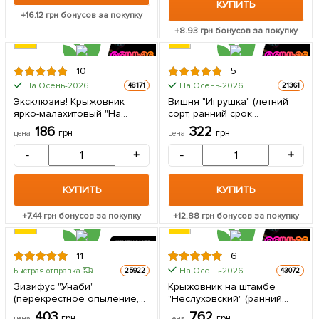
КУПИТЬ
+
16.12
грн бонусов за покупку
+
8.93
грн бонусов за покупку
10
5
На Осень-2026
На Осень-2026
48171
21361
Эксклюзив! Крыжовник
Вишня "Игрушка" (летний
ярко-малахитовый "На
сорт, ранний срок
удачу" (Good luck)
созревания) 1 саженец в
186
322
грн
грн
цена
цена
(премиальный
упаковке
высокоурожайный сорт) 1
-
+
-
+
саженец в упаковке
КУПИТЬ
КУПИТЬ
+
7.44
грн бонусов за покупку
+
12.88
грн бонусов за покупку
КРУПНОМЕР
11
6
На Осень-2026
Быстрая отправка
25922
43072
Зизифус "Унаби"
Крыжовник на штамбе
(перекрестное опыление,
"Неслуховский" (ранний
садить по 2 саженца
срок созревания,
403
762
грн
грн
цена
цена