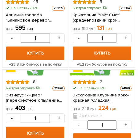
45
3
На Осень-2026
Быстрая отправка
23355
23384
Азимина трилоба
Крыжовник "Уайт Смит"
"Банановое дерево"
(среднепоздний срок
(перекрестное опыление,
созревания) 1 саженец в
595
131
грн
153
грн
цена
цена
грн
возраст саженца 1 год,
упаковке
садить по 2 шт) 1 саженец в
-
+
-
+
упаковке
КУПИТЬ
КУПИТЬ
+
23.8
грн бонусов за покупку
+
5.2
грн бонусов за покупку
вигідна
РЕМОНТАНТНАЯ
знижка
8
2
ЦЕНА ЗА
На Осень-2026
Быстрая отправка
25926
44699
5шт
Зизифус "Я-цзао"
Эксклюзив! Клубника ярко-
(перекрестное опыление
красная "Сладкая
садить по 2 саженца
шоколадка" (Sweet
403
224
грн
248
грн
цена
цена
грн
разного сорта) 1 шт в
chocolate) (американская
упаковке
селекция, премиальный
44.64
грн/шт
-
+
ремонтантный сорт) 5 шт в
-
+
упаковке
КУПИТЬ