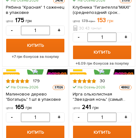
На Осень-2026
На Осень-2026
24016
37310
5шт
Рябина "Красная" 1 саженец
Клубника "Гигантелла"MAXI"
в упаковке
(среднепоздний срок
созревания,
175
153
грн
179
грн
цена
цена
грн
крупноплодный сорт) 5 шт в
упаковке
30.43
грн/шт
-
+
-
+
КУПИТЬ
КУПИТЬ
+
7
грн бонусов за покупку
+
6.09
грн бонусов за покупку
ХИТ ГОДА
ХИТ ГОДА
179
30
На Осень-2026
На Осень-2026
37026
48862
Малиновое дерево
Ирга ольхолистная
"Богатырь" 1 шт в упаковке
"Звездная ночь" (самый
вкусный сорт)
165
241
грн
грн
цена
цена
-
+
-
+
КУПИТЬ
КУПИТЬ