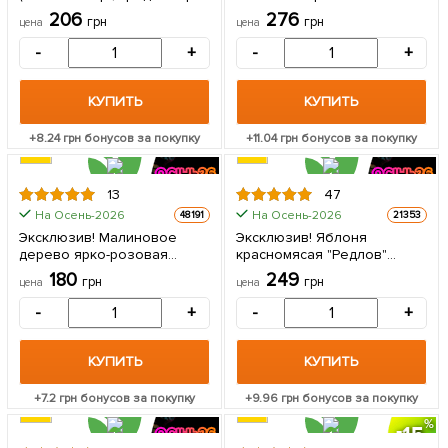
созревания) 1 саженец в
"Мастер" (Master)
206
276
грн
грн
цена
цена
упаковке
(премиальный
морозостойкий сорт,
-
+
-
+
поливитаминная) 1 саженец
в упаковке
КУПИТЬ
КУПИТЬ
+
8.24
грн бонусов за покупку
+
11.04
грн бонусов за покупку
13
47
На Осень-2026
На Осень-2026
48191
21353
Эксклюзив! Малиновое
Эксклюзив! Яблоня
дерево ярко-розовая
красномясая "Редлов"
"Ягодный букет" (Berry
(Redlov) (премиальный
180
249
грн
грн
цена
цена
bouquet) (премиальный
сочный сорт) 1 саженец в
сорт, очень сладкий) 1 шт в
упаковке
-
+
-
+
упаковке
КУПИТЬ
КУПИТЬ
+
7.2
грн бонусов за покупку
+
9.96
грн бонусов за покупку
15