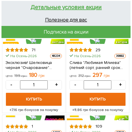
Детальные условия акции
Полезное для вас
Подписка на акции
вигідна
вигідна
ХИТ ГОДА
ХИТ ГОДА
знижка
знижка
71
29
На Осень-2026
На Осень-2026
48234
39992
Эксклюзив! Шелковица
Слива "Любимая Млиева"
черная "Очарование"
(летний сорт, ранний срок
(Charm) (премиальный
созревания) 1 саженец в
180
297
199
грн
312
грн
цена
грн
цена
грн
крупноплодный сорт,
упаковке
болезнеустойчивая) 1
-
+
-
+
саженец в упаковке
КУПИТЬ
КУПИТЬ
+
7.16
грн бонусов за покупку
+
11.86
грн бонусов за покупку
15
ХИТ ГОДА
1
109
ЦЕНА ЗА