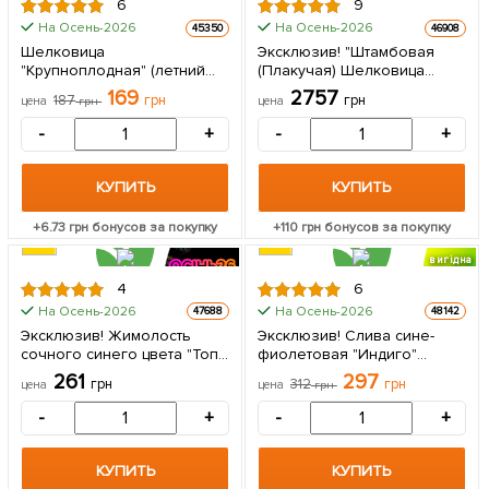
6
9
На Осень-2026
На Осень-2026
45350
46908
Шелковица
Эксклюзив! "Штамбовая
"Крупноплодная" (летний
(Плакучая) Шелковица
сорт, средний срок
(возраст от 2-х лет, высота
169
2757
187
грн
грн
цена
грн
цена
созревания) 1 саженец в
150-190см) 1 саженец в
упаковке
упаковке
-
+
-
+
КУПИТЬ
КУПИТЬ
+
6.73
грн бонусов за покупку
+
110
грн бонусов за покупку
вигідна
знижка
4
6
На Осень-2026
На Осень-2026
47688
48142
Эксклюзив! Жимолость
Эксклюзив! Слива сине-
сочного синего цвета "Топ"
фиолетовая "Индиго"
(Top) (премиальный,
(Indigo) (премиальный
261
297
грн
312
грн
цена
цена
грн
высокоурожайный,
самоопыляемый сорт, на
зимостойкий сорт) 1
чернослив) 1 саженец в
-
+
-
+
саженец в упаковке
упаковке
КУПИТЬ
КУПИТЬ