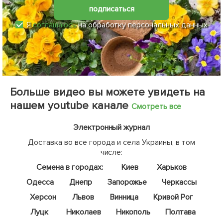
подписаться
Я
соглашаюсь
на обработку персональных данных
Больше видео вы можете увидеть на
нашем youtube канале
Смотреть все
Электронный журнал
Доставка во все города и села Украины, в том
числе:
Семена в городах:
Киев
Харьков
Одесса
Днепр
Запорожье
Черкассы
Херсон
Львов
Винница
Кривой Рог
Луцк
Николаев
Никополь
Полтава