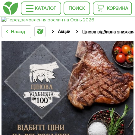
КАТАЛОГ
ПОИСК
КОРЗИНА
Назад
Акции
Цінова відбивна знижкам