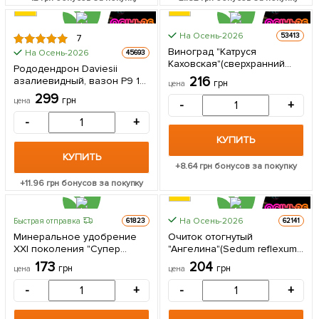
На Осень-2026
53413
7
Виноград "Катруся
На Осень-2026
45693
Каховская"(сверхранний
Рододендрон Daviesii
срок созревания, сочная,
216
азалиевидный, вазон Р9 1
грн
цена
сладкая ягода) 1 саженец в
саженец в упаковке
299
упаковке
грн
цена
-
+
-
+
КУПИТЬ
КУПИТЬ
+
8.64
грн бонусов за покупку
+
11.96
грн бонусов за покупку
На Осень-2026
Быстрая отправка
61823
62141
Минеральное удобрение
Очиток отогнутый
ХХI поколения "Супер
"Ангелина"(Sedum reflexum
Цветок" Прозрачная банка
"Angelna") (Корневище) 1
173
204
грн
грн
цена
цена
- прозрачное качество ТМ
саженец в упаковке
"AGRO-X" 120г
-
+
-
+