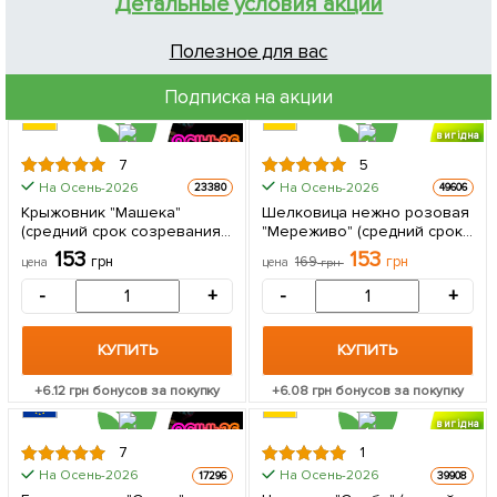
Детальные условия акции
Полезное для вас
Подписка на акции
вигідна
знижка
7
5
На Осень-2026
На Осень-2026
23380
49606
Крыжовник "Машека"
Шелковица нежно розовая
(средний срок созревания,
"Мереживо" (средний срок
высокая устойчивость к
созревания) 1 саженец в
153
153
грн
169
грн
цена
цена
грн
вредителям и болезням) 1
упаковке
саженец в упаковке
-
+
-
+
КУПИТЬ
КУПИТЬ
+
6.12
грн бонусов за покупку
+
6.08
грн бонусов за покупку
вигідна
знижка
7
1
На Осень-2026
На Осень-2026
17296
39908
ЦЕНА ЗА