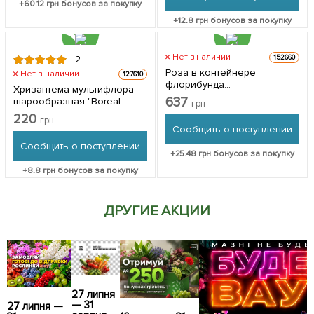
+
60.12
грн бонусов за покупку
+
12.8
грн бонусов за покупку
Нет в наличии
152660
2
Роза в контейнере
Нет в наличии
127610
флорибунда
Хризантема мультифлора
"Rosenfaszination" (саженец
637
шарообразная "Boreal
грн
класса АА+) 1 саженец в
Orange" 1 саженец в
220
упаковке
грн
упаковке
Сообщить о поступлении
Сообщить о поступлении
+
25.48
грн бонусов за покупку
+
8.8
грн бонусов за покупку
ДРУГИЕ АКЦИИ
27 липня
— 31
27 липня —