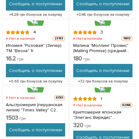
Сообщить о поступлении
Сообщить о поступлении
+
4.28
грн бонусов за покупку
+
0.46
грн бонусов за покупку
4
3
Нет в наличии
Нет в наличии
23183
19913
Ипомея "Розовая" (Зипер)
Малина "Моллинг Промис"
ТМ "Весна" 1г
(Malling Promise) (средний
срок созревания) 2 шт в
16.2
180
грн
грн
упаковке
Сообщить о поступлении
Сообщить о поступлении
+
0.65
грн бонусов за покупку
+
7.2
грн бонусов за покупку
Нет в наличии
61501
1
Альстромерия (перуанская
Нет в наличии
82996
лилия) "Times Valley" С2
Криптомерия японская
высота 30-60см 1 саженец в
1503
"Элеганс Виридис"
грн
упаковке
(Cryptomeria japonica
320
грн
"Elegans Viridis") вазон Р9 1
Сообщить о поступлении
саженец в упаковке
Сообщить о поступлении