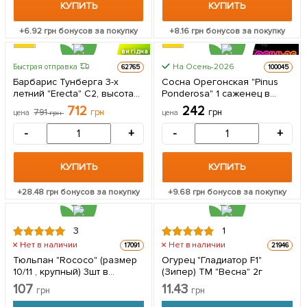
КУПИТЬ
КУПИТЬ
+
6.92
грн бонусов за покупку
+
8.16
грн бонусов за покупку
вигідна
знижка
На Осень-2026
Быстрая отправка
62765
100045
КРУПНОМЕР
Барбарис Тунберга 3-х
Сосна Орегонская "Pinus
летний "Erecta" С2, высота
Ponderosa" 1 саженец в
саженца от 35см 1 саженец
упаковке
712
242
791
грн
грн
цена
грн
цена
в упаковке
-
+
-
+
КУПИТЬ
КУПИТЬ
+
28.48
грн бонусов за покупку
+
9.68
грн бонусов за покупку
3
1
Нет в наличии
Нет в наличии
17091
21946
Тюльпан "Rococo" (размер
Огурец "Гладиатор F1"
10/11 , крупный) 3шт в
(Зипер) ТМ "Весна" 2г
упаковке
107
11.43
грн
грн