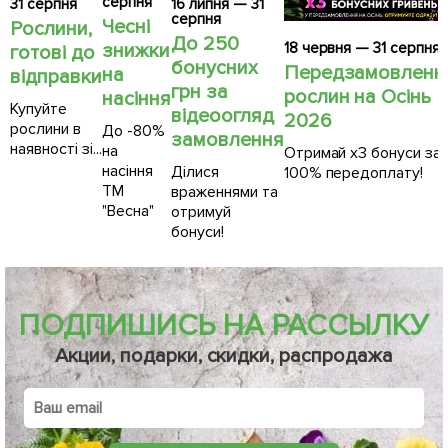
серпня
31 серпня
16 липня — 31
серпня
Чесні
Рослини,
До 250
18 червня — 31 серпня
знижки
готові до
бонусних
Передзамовленн
на
відправки
грн за
рослин на Осінь
насіння
Купуйте
відеоогляд
2026
рослини в
До -80%
замовлення
наявності зі...
на
Отримай х3 бонуси за
насіння
Ділися
100% передоплату!
ТМ
враженнями та
"Весна"
отримуй
бонуси!
ПОДПИШИСЬ НА РАССЫЛКУ
Акции, подарки, скидки, распродажа