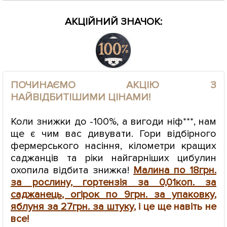
АКЦІЙНИЙ ЗНАЧОК:
ПОЧИНАЄМО АКЦІЮ З
НАЙВІДБИТІШИМИ ЦІНАМИ!
Коли знижки до -100%, а вигоди ніф***, нам
ще є чим вас дивувати. Гори відбірного
фермерського насіння, кілометри кращих
саджанців та ріки найгарніших цибулин
охопила відбита знижка!
Малина по 18грн.
за рослину
,
гортензія за 0,01коп. за
саджанець
,
огірок по 9грн. за упаковку
,
яблуня за 27грн. за штуку
, і це ще навіть не
все!