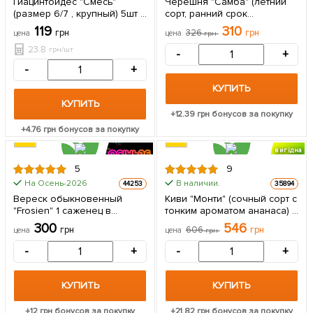
Гиацинтоидес "Смесь"
Черешня "Самба" (летний
5шт
(размер 6/7 , крупный) 5шт в
сорт, ранний срок
упаковке
созревания) 1 саженец в
119
310
грн
326
грн
цена
цена
грн
упаковке
23.8
грн/шт
-
+
-
+
КУПИТЬ
КУПИТЬ
+
12.39
грн бонусов за покупку
+
4.76
грн бонусов за покупку
вигідна
знижка
5
9
На Осень-2026
В наличии.
44253
35894
Вереск обыкновенный
Киви "Монти" (сочный сорт с
"Frosien" 1 саженец в
тонким ароматом ананаса) 1
упаковке
саженец в упаковке
300
546
грн
606
грн
цена
цена
грн
-
+
-
+
КУПИТЬ
КУПИТЬ
+
12
грн бонусов за покупку
+
21.82
грн бонусов за покупку