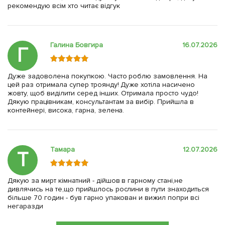
рекомендую всім хто читає відгук
Галина Бовгира
16.07.2026
Г
Дуже задоволена покупкою. Часто роблю замовлення. На
цей раз отримала супер троянду! Дуже хотіла насичено
жовту, щоб виділити серед інших. Отримала просто чудо!
Дякую працівникам, консультантам за вибір. Прийшла в
контейнері, висока, гарна, зелена.
Тамара
12.07.2026
Т
Дякую за мирт кімнатний - дійшов в гарному стані,не
дивлячись на те,що прийшлось рослини в пути знаходиться
більше 70 годин - був гарно упакован и вижил попри всі
негаразди