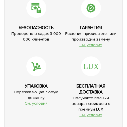
БЕЗОПАСНОСТЬ
ГАРАНТИЯ
Проверено в садах 3 000
Растения приживаются или
000 клиентов
производим замену
См. условия
УПАКОВКА
БЕСПЛАТНАЯ
ДОСТАВКА
Переживающая любую
доставку
Получайте полный
См. условия
возврат стоимости с
премиум LUX
См. условия