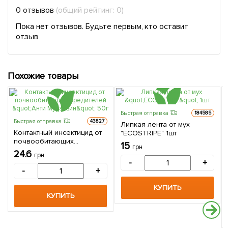
0 отзывов
(общий рейтинг: 0)
Пока нет отзывов. Будьте первым, кто оставит
отзыв
Похожие товары
Быстрая отправка
184585
Быстрая отправка
43827
Липкая лента от мух
Контактный инсектицид от
"ECOSTRIPE" 1шт
почвообитающих
15
грн
вредителей "Анти
24.6
грн
Муравьин" 50г
-
+
-
+
КУПИТЬ
КУПИТЬ