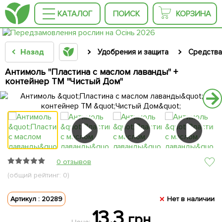
КАТАЛОГ
ПОИСК
КОРЗИНА
Назад
Удобрения и защита
Средства
Антимоль "Пластина с маслом лаванды" +
контейнер ТМ "Чистый Дом"
0 отзывов
(общий рейтинг: 0)
Артикул : 20289
Нет в наличии
13.3
грн