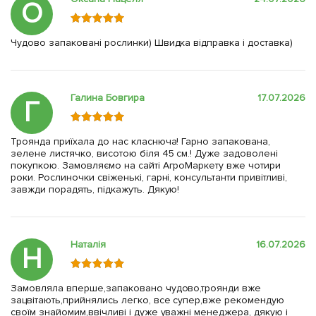
О
Чудово запаковані рослинки) Швидка відправка і доставка)
Галина Бовгира
17.07.2026
Г
Троянда приїхала до нас класнюча! Гарно запакована,
зелене листячко, висотою біля 45 см.! Дуже задоволені
покупкою. Замовляємо на сайті АгроМаркету вже чотири
роки. Рослиночки свіженькі, гарні, консультанти привітливі,
завжди порадять, підкажуть. Дякую!
Наталія
16.07.2026
Н
Замовляла вперше,запаковано чудово,троянди вже
зацвітають,прийнялись легко, все супер,вже рекомендую
своїм знайомим,ввічливі і дуже уважні менеджера, дякую і