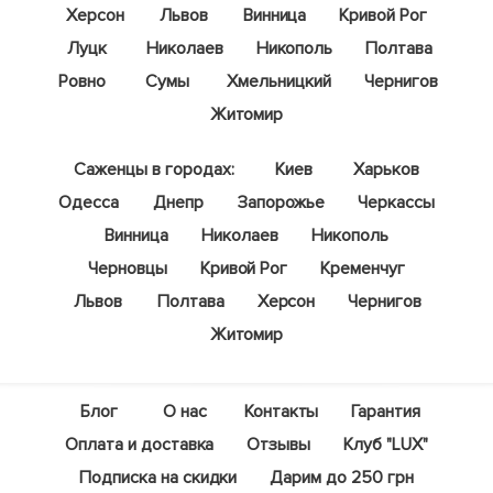
Херсон
Львов
Винница
Кривой Рог
Луцк
Николаев
Никополь
Полтава
Ровно
Сумы
Хмельницкий
Чернигов
Житомир
Саженцы в городах:
Киев
Харьков
Одесса
Днепр
Запорожье
Черкассы
Винница
Николаев
Никополь
Черновцы
Кривой Рог
Кременчуг
Львов
Полтава
Херсон
Чернигов
Житомир
Блог
О нас
Контакты
Гарантия
Оплата и доставка
Отзывы
Клуб "LUX"
Подписка на скидки
Дарим до 250 грн