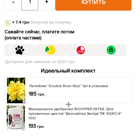
-
+
КУПИТЬ
+ 7.4 грн
бонусов за покупку
Сажайте сейчас, платите потом
(оплата частями):
Доступно для заказов от 1000 грн.
Идеальный комплект
Лилейник "Double River Wye" 1шт в упаковке
185
грн.
Минеральное удобрение BIOHYPER EXTRA "Для
луковичных цветов" (Биохайпер Экстра) ТМ "AGRO-X"
100г
193
грн.