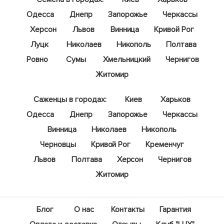
Одесса
Днепр
Запорожье
Черкассы
Херсон
Львов
Винница
Кривой Рог
Луцк
Николаев
Никополь
Полтава
Ровно
Сумы
Хмельницкий
Чернигов
Житомир
Саженцы в городах:
Киев
Харьков
Одесса
Днепр
Запорожье
Черкассы
Винница
Николаев
Никополь
Черновцы
Кривой Рог
Кременчуг
Львов
Полтава
Херсон
Чернигов
Житомир
Блог
О нас
Контакты
Гарантия