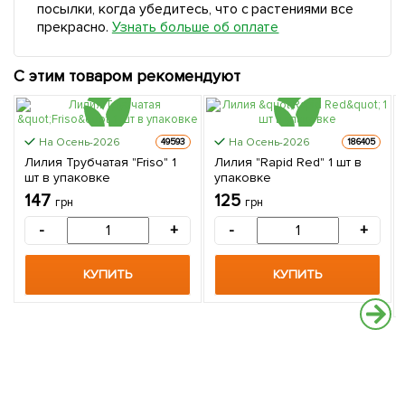
посылки, когда убедитесь, что с растениями все
прекрасно.
Узнать больше об оплате
С этим товаром рекомендуют
На Осень-2026
На Осень-2026
49593
186405
Лилия Трубчатая "Friso" 1
Лилия "Rapid Red" 1 шт в
шт в упаковке
упаковке
147
125
грн
грн
-
+
-
+
КУПИТЬ
КУПИТЬ