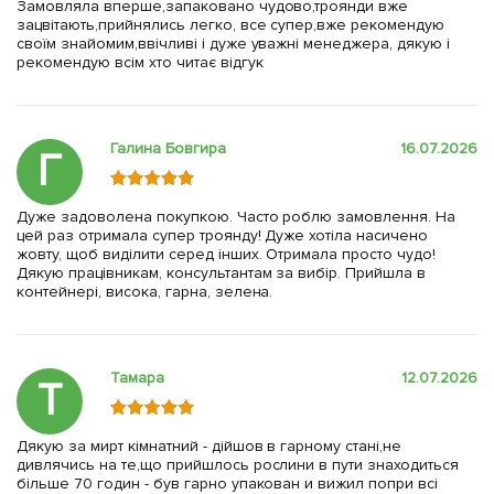
Замовляла вперше,запаковано чудово,троянди вже
зацвітають,прийнялись легко, все супер,вже рекомендую
своїм знайомим,ввічливі і дуже уважні менеджера, дякую і
рекомендую всім хто читає відгук
Галина Бовгира
16.07.2026
Г
Дуже задоволена покупкою. Часто роблю замовлення. На
цей раз отримала супер троянду! Дуже хотіла насичено
жовту, щоб виділити серед інших. Отримала просто чудо!
Дякую працівникам, консультантам за вибір. Прийшла в
контейнері, висока, гарна, зелена.
Тамара
12.07.2026
Т
Дякую за мирт кімнатний - дійшов в гарному стані,не
дивлячись на те,що прийшлось рослини в пути знаходиться
більше 70 годин - був гарно упакован и вижил попри всі