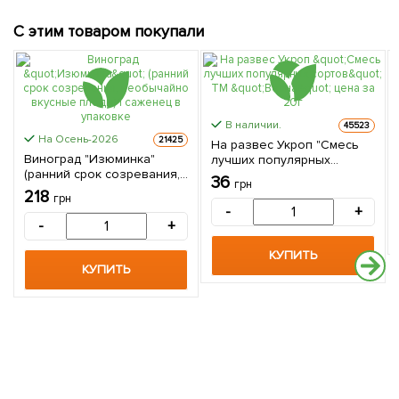
С этим товаром покупали
В наличии.
45523
На Осень-2026
21425
На развес Укроп "Смесь
Виноград "Изюминка"
лучших популярных
(ранний срок созревания,
сортов" ТМ "Весна" цена
36
грн
необычайно вкусные
за 20г
218
грн
плоды) 1 саженец в
-
+
упаковке
-
+
КУПИТЬ
КУПИТЬ