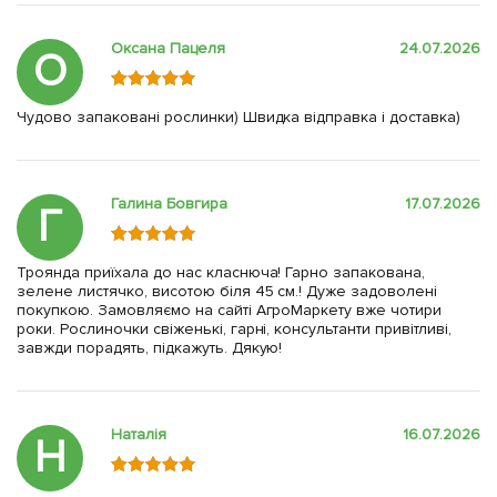
Оксана Пацеля
24.07.2026
О
Чудово запаковані рослинки) Швидка відправка і доставка)
Галина Бовгира
17.07.2026
Г
Троянда приїхала до нас класнюча! Гарно запакована,
зелене листячко, висотою біля 45 см.! Дуже задоволені
покупкою. Замовляємо на сайті АгроМаркету вже чотири
роки. Рослиночки свіженькі, гарні, консультанти привітливі,
завжди порадять, підкажуть. Дякую!
Наталія
16.07.2026
Н