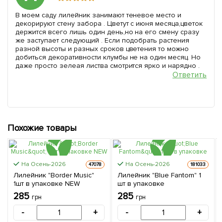
В моем саду лилейник занимают теневое место и
декорируют стену забора . Цветут с июня месяца,цветок
держится всего лишь один день,но на его смену сразу
же заступает следующий . Если подобрать растения
разной высоты и разных сроков цветения то можно
добиться декоративности клумбы не на один месяц. Но
даже просто зелеая листва смотрится ярко и нарядно .
Ответить
Похожие товары
На Осень-2026
На Осень-2026
47078
181033
Лилейник "Border Musiс"
Лилейник "Blue Fantom" 1
1шт в упаковке NEW
шт в упаковке
285
285
грн
грн
-
+
-
+