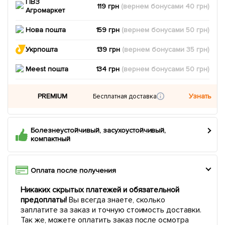
ПВЗ
119 грн
(вернем
бонусами
40
грн)
Агромаркет
Нова пошта
159 грн
(вернем
бонусами
50
грн)
Укрпошта
139 грн
(вернем
бонусами
35
грн)
Meest пошта
134 грн
(вернем
бонусами
50
грн)
PREMIUM
Узнать
Бесплатная доставка
Болезнеустойчивый, засухоустойчивый,
компактный
Оплата после получения
Никаких скрытых платежей и обязательной
предоплаты!
Вы всегда знаете, сколько
заплатите за заказ и точную стоимость доставки.
Так же, можете оплатить заказ после осмотра