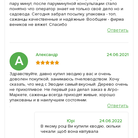
пару минут, после паруминутной консультации стало
понятно что оператор знает не только своё дело но и
садовода. Сегодня забрал посылку, упаковка - топ,
сажанцы качественные и надёжные. Вообщем - фирма
веников не вяжет. Спасибо
Ответить
Александр
24.06.2021
А
Здравствуйте, давно купил эводию у вас и очень
доволен покупкой, занимаюсь пчеловодством. Хочу
сказать, что мед с Эводии самый вкусный. Дерево очень
не прихотливое. Не первый раз делал заказ в Агро-
Маркете, саженцы всегда приходят живые, хорошо
упакованы и в наилучшем состоянии.
Ответить
Юрі
24.06.2022
В якому році Ви купили єводію, скільки
чекали ,щоб вона квітувала