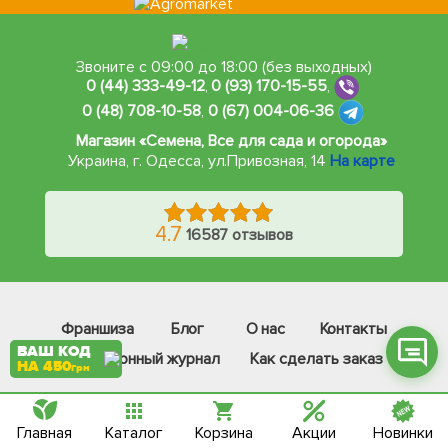
Звоните с 09:00 до 18:00 (без выходных)
0 (44) 333-49-12
,
0 (93) 170-15-55
,
0 (48) 708-10-58
,
0 (67) 004-06-36
Фейсбук
Магазин «Семена, Все для сада и огорода»
Телеграм
Украина, г. Одесса
,
ул.Привозная, 14
На карте
Вайбер
Інстаграм
4.7
16587 отзывов
Онлайн чат
Франшиза
Блог
О нас
Контакты
ВАШ КОД
Электронный журнал
Как сделать заказ
НА 450
грн
Доставка по всей Украине:
Главная
Каталог
Корзина
Акции
Новинки