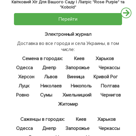
Квітковий Хіт Для Вашого Саду | Ліатріс "Rose Purple" та
"Kobold"
Перейти
Электронный журнал
Доставка во все города и села Украины, в том
числе:
Семена в городах:
Киев
Харьков
Одесса
Днепр
Запорожье
Черкассы
Херсон
Львов
Винница
Кривой Рог
Луцк
Николаев
Никополь
Полтава
Ровно
Сумы
Хмельницкий
Чернигов
Житомир
Саженцы в городах:
Киев
Харьков
Одесса
Днепр
Запорожье
Черкассы