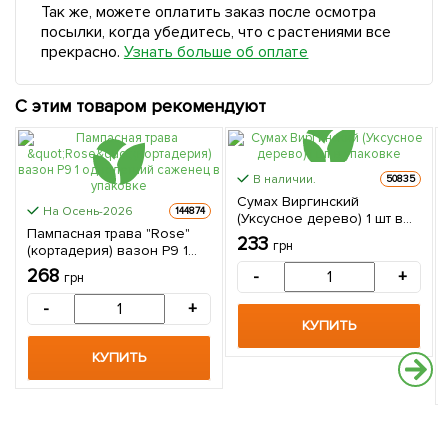
Так же, можете оплатить заказ после осмотра
посылки, когда убедитесь, что с растениями все
прекрасно.
Узнать больше об оплате
С этим товаром рекомендуют
В наличии.
50835
Сумах Виргинский
На Осень-2026
144874
(Уксусное дерево) 1 шт в
Пампасная трава "Rose"
упаковке
233
грн
(кортадерия) вазон Р9 1
однолетний саженец в
268
-
+
грн
упаковке
-
+
КУПИТЬ
КУПИТЬ