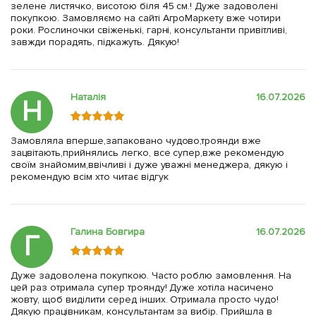
зелене листячко, висотою біля 45 см.! Дуже задоволені
покупкою. Замовляємо на сайті АгроМаркету вже чотири
роки. Рослиночки свіженькі, гарні, консультанти привітливі,
завжди порадять, підкажуть. Дякую!
Наталія
16.07.2026
Н
Замовляла вперше,запаковано чудово,троянди вже
зацвітають,прийнялись легко, все супер,вже рекомендую
своїм знайомим,ввічливі і дуже уважні менеджера, дякую і
рекомендую всім хто читає відгук
Галина Бовгира
16.07.2026
Г
Дуже задоволена покупкою. Часто роблю замовлення. На
цей раз отримала супер троянду! Дуже хотіла насичено
жовту, щоб виділити серед інших. Отримала просто чудо!
Дякую працівникам, консультантам за вибір. Прийшла в