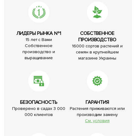
ЛИДЕРЫ РЫНКА №1
СОБСТВЕННОЕ
ПРОИЗВОДСТВО
15 лет с Вами
Собственное
16000 сортов растений и
производство и
семян в крупнейшем
выращивание
магазине Украины
БЕЗОПАСНОСТЬ
ГАРАНТИЯ
Проверено в садах 3 000
Растения приживаются или
000 клиентов
производим замену
См. условия