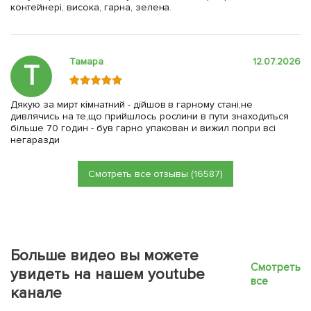
контейнері, висока, гарна, зелена.
Тамара
12.07.2026
Т
Дякую за мирт кімнатний - дійшов в гарному стані,не
дивлячись на те,що прийшлось рослини в пути знаходиться
більше 70 годин - був гарно упакован и вижил попри всі
негаразди
Смотреть все отзывы (16587)
Больше видео вы можете
Смотреть
увидеть на нашем youtube
все
канале