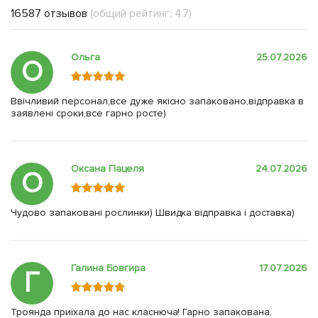
16587 отзывов
(общий рейтинг: 4.7)
Ольга
25.07.2026
О
Ввічливий персонал,все дуже якісно запаковано,відправка в
заявлені сроки,все гарно росте)
Оксана Пацеля
24.07.2026
О
Чудово запаковані рослинки) Швидка відправка і доставка)
Галина Бовгира
17.07.2026
Г
Троянда приїхала до нас класнюча! Гарно запакована,