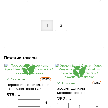
1
2
Похожие товары
В наличии.
183705
В наличии.
52067
Перовския лебедолистная
Эводия "Даниэля"
"Blue Steel" вазон С2 1
Медовое дерево
саженец в упаковке
375
грн
(Tetradium Danielle )
267
грн
высота10-20см 1 саженец в
-
+
упаковке
-
+