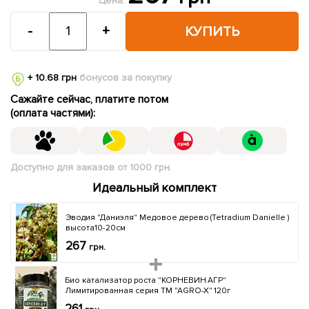
Цена:
-
+
КУПИТЬ
+ 10.68 грн
бонусов за покупку
Сажайте сейчас, платите потом
(оплата частями):
Доступно для заказов от 1000 грн.
Идеальный комплект
Эводия "Даниэля" Медовое дерево (Tetradium Danielle )
высота10-20см
267
грн.
Био катализатор роста "КОРНЕВИН АГР"
Лимитированная серия ТМ "AGRO-X" 120г
261