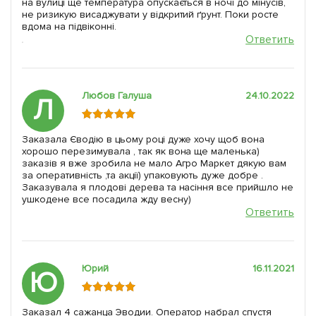
на вулиці ще температура опускається в ночі до мінусів,
не ризикую висаджувати у відкритий ґрунт. Поки росте
вдома на підвіконні.
Ответить
Любов Галуша
24.10.2022
Л
Заказала Єводію в цьому році дуже хочу щоб вона
хорошо перезимувала , так як вона ще маленька)
заказів я вже зробила не мало Агро Маркет дякую вам
за оперативність ,та акції) упаковують дуже добре .
Заказувала я плодові дерева та насіння все прийшло не
ушкодене все посадила жду весну)
Ответить
Юрий
16.11.2021
Ю
Заказал 4 сажанца Эводии. Оператор набрал спустя