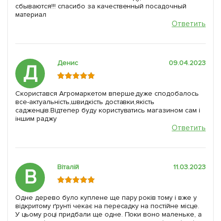
сбываются!!! спасибо за качественный посадочный
материал
Ответить
Денис
09.04.2023
Д
Скористався Агромаркетом вперше,дуже сподобалось
все-актуальнiсть,швидкість доставки,якість
садженців.Відтепер буду користуватись магазином сам і
іншим раджу
Ответить
Віталій
11.03.2023
В
Одне дерево було куплене ще пару років тому і вже у
відкритому ґрунті чекає на пересадку на постійне місце.
У цьому році придбали ще одне. Поки воно маленьке, а