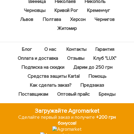
Винница
Николаев
Никополь
Черновцы
Кривой Рог
Кременчуг
Львов
Полтава
Херсон
Чернигов
Житомир
Блог
О нас
Контакты
Гарантия
Оплата и доставка
Отзывы
Клуб "LUX"
Подписка на скидки
Дарим до 250 грн
Средства защиты Kartal
Помощь
Как сделать заказ?
Предзаказ
Поставщикам
Оптовый прайс
Бренды
Загружайте Agromarket
Сделайте первый заказ и получите
+200 грн
бонусов!