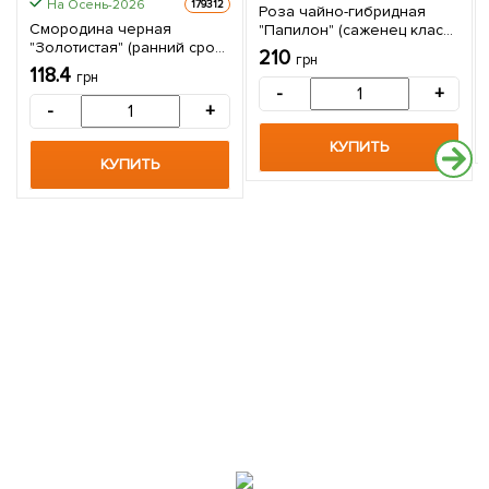
На Осень-2026
179312
Роза чайно-гибридная
Смородина черная
"Папилон" (саженец класса
"Золотистая" (ранний срок
АА+) высший сорт 1 шт в
210
грн
созревания, зимостойкий
упаковке
118.4
грн
и неприхотливый сорт) 1
-
+
саженец в упаковке
-
+
КУПИТЬ
КУПИТЬ