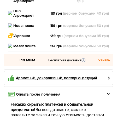
Агромаркет
грн)
ПВЗ
119 грн
(вернем
бонусами
40
грн)
Агромаркет
Нова пошта
159 грн
(вернем
бонусами
50
грн)
Укрпошта
139 грн
(вернем
бонусами
35
грн)
Meest пошта
134 грн
(вернем
бонусами
50
грн)
PREMIUM
Узнать
Бесплатная доставка
Ароматный, декоративный, повторноцветущий
Оплата после получения
Никаких скрытых платежей и обязательной
предоплаты!
Вы всегда знаете, сколько
заплатите за заказ и точную стоимость доставки.