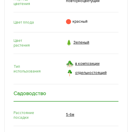
повторноцветущий
цветения

красный
Цвет плода
Цвет

Зеленый
растения
в композиции
Тип
использования
отдельностоящий
Садоводство
Расстояние
5-6м
посадки