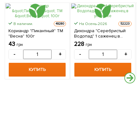
В наличии.
На Осень-2026
49280
52223
Кориандр "Пикантный" ТМ
Дихондра "Серебристый
"Весна" 100г
Водопад" 1 саженец в
упаковке
43
228
грн
грн
-
+
-
+
КУПИТЬ
КУПИТЬ