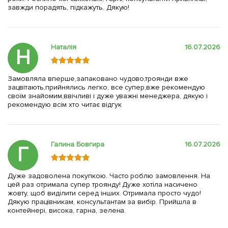
завжди порадять, підкажуть. Дякую!
Наталія
16.07.2026
Н
Замовляла вперше,запаковано чудово,троянди вже
зацвітають,прийнялись легко, все супер,вже рекомендую
своїм знайомим,ввічливі і дуже уважні менеджера, дякую і
рекомендую всім хто читає відгук
Галина Бовгира
16.07.2026
Г
Дуже задоволена покупкою. Часто роблю замовлення. На
цей раз отримала супер троянду! Дуже хотіла насичено
жовту, щоб виділити серед інших. Отримала просто чудо!
Дякую працівникам, консультантам за вибір. Прийшла в
контейнері, висока, гарна, зелена.