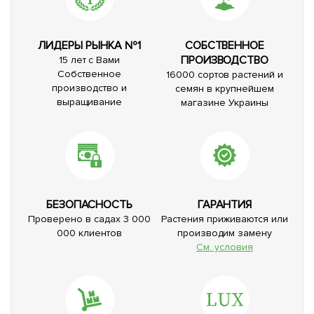
ЛИДЕРЫ РЫНКА №1
СОБСТВЕННОЕ
ПРОИЗВОДСТВО
15 лет с Вами
Собственное
16000 сортов растений и
производство и
семян в крупнейшем
выращивание
магазине Украины
БЕЗОПАСНОСТЬ
ГАРАНТИЯ
Проверено в садах 3 000
Растения приживаются или
000 клиентов
производим замену
См. условия