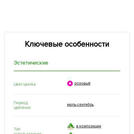
Ключевые особенности
Эстетические

розовый
Цвет цветка
Период
июль-сентябрь
цветения
в композиции
Тип