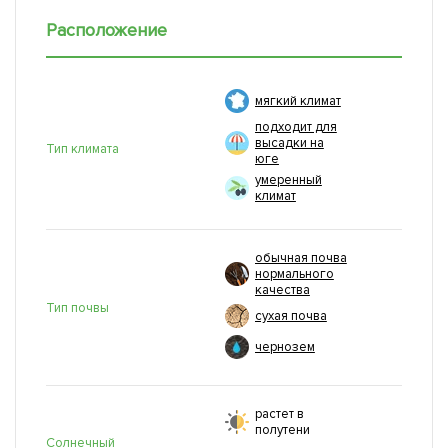
Расположение
мягкий климат
подходит для
высадки на
Тип климата
юге
умеренный
климат
обычная почва
нормального
качества
Тип почвы
сухая почва
чернозем
растет в
полутени
Солнечный