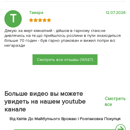
Тамара
12.07.2026
Т
Дякую за мирт кімнатний - дійшов в гарному стані,не
дивлячись на те,що прийшлось рослини в пути знаходиться
більше 70 годин - був гарно упакован и вижил попри всі
негаразди
Смотреть все отзывы (16587)
Больше видео вы можете
Смотреть
увидеть на нашем youtube
все
канале
Від Квітів До Майбутнього Врожаю | Розпаковка Покупця