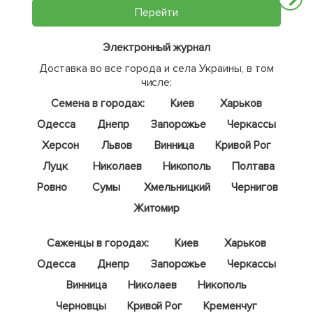
Перейти
Электронный журнал
Доставка во все города и села Украины, в том
числе:
Семена в городах:
Киев
Харьков
Одесса
Днепр
Запорожье
Черкассы
Херсон
Львов
Винница
Кривой Рог
Луцк
Николаев
Никополь
Полтава
Ровно
Сумы
Хмельницкий
Чернигов
Житомир
Саженцы в городах:
Киев
Харьков
Одесса
Днепр
Запорожье
Черкассы
Винница
Николаев
Никополь
Черновцы
Кривой Рог
Кременчуг