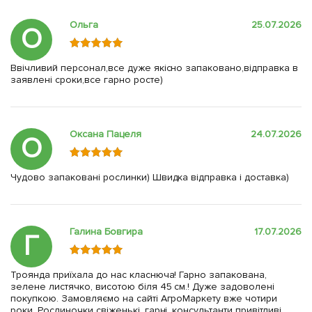
Ольга
25.07.2026
О
Ввічливий персонал,все дуже якісно запаковано,відправка в
заявлені сроки,все гарно росте)
Оксана Пацеля
24.07.2026
О
Чудово запаковані рослинки) Швидка відправка і доставка)
Галина Бовгира
17.07.2026
Г
Троянда приїхала до нас класнюча! Гарно запакована,
зелене листячко, висотою біля 45 см.! Дуже задоволені
покупкою. Замовляємо на сайті АгроМаркету вже чотири
роки. Рослиночки свіженькі, гарні, консультанти привітливі,