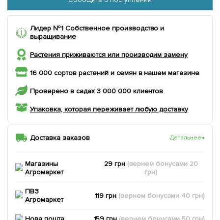
Лидер №1 Собственное производство и
выращивание
Растения приживаются или производим замену
16 000 сортов растений и семян в нашем магазине
Проверено в садах 3 000 000 клиентов
Упаковка, которая переживает любую доставку
Доставка заказов
Детальнее
→
Магазины
29 грн
(вернем
бонусами
20
Агромаркет
грн)
ПВЗ
119 грн
(вернем
бонусами
40
грн)
Агромаркет
Нова пошта
159 грн
(вернем
бонусами
50
грн)