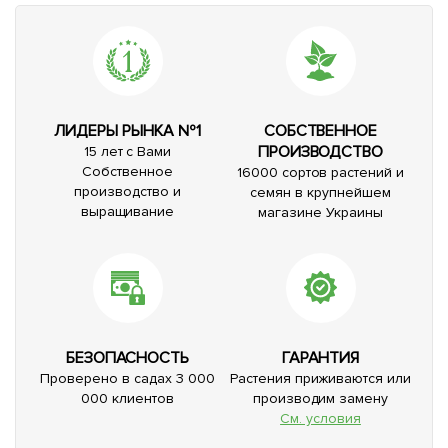
ЛИДЕРЫ РЫНКА №1
СОБСТВЕННОЕ
ПРОИЗВОДСТВО
15 лет с Вами
Собственное
16000 сортов растений и
производство и
семян в крупнейшем
выращивание
магазине Украины
БЕЗОПАСНОСТЬ
ГАРАНТИЯ
Проверено в садах 3 000
Растения приживаются или
000 клиентов
производим замену
См. условия