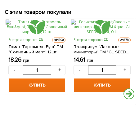
С этим товаром покупали
Быстрая отправка
Быстрая отправка
184390
24878
Томат "Гаргамель Буш" ТМ
Гелихризум "Лаковые
"Солнечный март" 12шт
миниатюры" ТМ "GL SEEDS"
0.1г
18.26
14.61
грн
грн
-
+
-
+
КУПИТЬ
КУПИТЬ