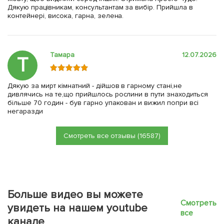
Дякую працівникам, консультантам за вибір. Прийшла в
контейнері, висока, гарна, зелена.
Тамара
12.07.2026
Т
Дякую за мирт кімнатний - дійшов в гарному стані,не
дивлячись на те,що прийшлось рослини в пути знаходиться
більше 70 годин - був гарно упакован и вижил попри всі
негаразди
Смотреть все отзывы (16587)
Больше видео вы можете
Смотреть
увидеть на нашем youtube
все
канале