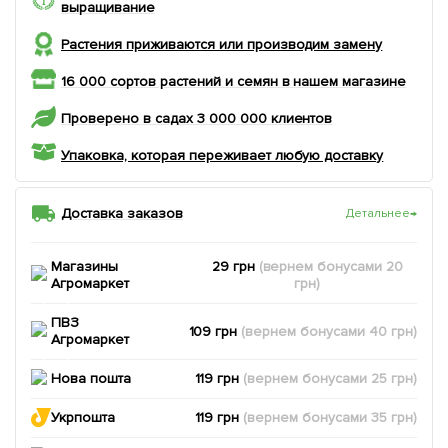
выращивание
Растения приживаются или производим замену
16 000 сортов растений и семян в нашем магазине
Проверено в садах 3 000 000 клиентов
Упаковка, которая переживает любую доставку
Доставка заказов
Детальнее
→
Магазины
29 грн
(вернем
бонусами
20
Агромаркет
грн)
ПВЗ
109 грн
(вернем
бонусами
40
грн)
Агромаркет
Нова пошта
119 грн
(вернем
бонусами
25
грн)
Укрпошта
119 грн
(вернем
бонусами
35
грн)