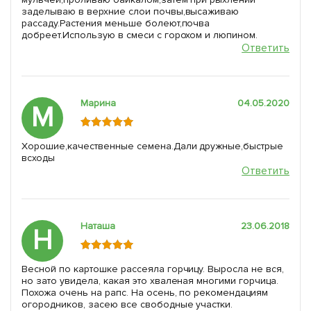
заделываю в верхние слои почвы,высаживаю
рассаду.Растения меньше болеют,почва
добреет.Использую в смеси с горохом и люпином.
Ответить
Марина
04.05.2020
М
Хорошие,качественные семена.Дали дружные,быстрые
всходы
Ответить
Наташа
23.06.2018
Н
Весной по картошке рассеяла горчицу. Выросла не вся,
но зато увидела, какая это хваленая многими горчица.
Похожа очень на рапс. На осень, по рекомендациям
огородников, засею все свободные участки.