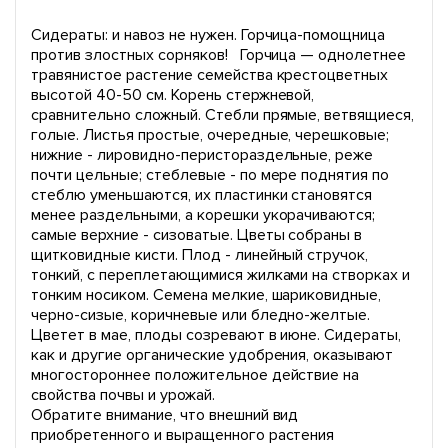
Сидераты: и навоз не нужен. Горчица-помощница
против злостных сорняков! Горчица — однолетнее
травянистое растение семейства крестоцветных
высотой 40-50 см. Корень стержневой,
сравнительно сложный. Стебли прямые, ветвящиеся,
голые. Листья простые, очередные, черешковые;
нижние - лировидно-перистораздельные, реже
почти цельные; стеблевые - по мере поднятия по
стеблю уменьшаются, их пластинки становятся
менее раздельными, а корешки укорачиваются;
самые верхние - сизоватые. Цветы собраны в
щитковидные кисти. Плод - линейный стручок,
тонкий, с переплетающимися жилками на створках и
тонким носиком. Семена мелкие, шариковидные,
черно-сизые, коричневые или бледно-желтые.
Цветет в мае, плоды созревают в июне. Сидераты,
как и другие органические удобрения, оказывают
многостороннее положительное действие на
свойства почвы и урожай.
Обратите внимание, что внешний вид
приобретенного и выращенного растения