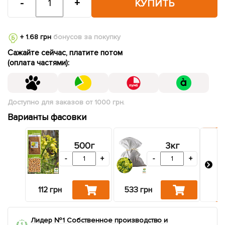
-
+
КУПИТЬ
+ 1.68 грн
бонусов за покупку
Сажайте сейчас, платите потом
(оплата частями):
Доступно для заказов от 1000 грн.
Варианты фасовки
500г
3кг
-
+
-
+
112 грн
533 грн
42
Лидер №1 Собственное производство и