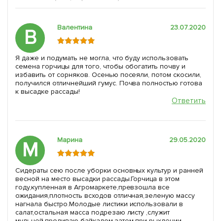
Валентина
23.07.2020
В
Я даже и подумать не могла, что буду использовать
семена горчицы для того, чтобы обогатить почву и
избавить от сорняков. Осенью посеяли, потом скосили,
получился отличнейший гумус. Почва полностью готова
к высадке рассады!
Ответить
Марина
29.05.2020
М
Сидераты сею после уборки основных культур и ранней
весной на место высадки рассады.Горчица в этом
году,купленная в Агромаркете,превзошла все
ожидания,плотность всходов отличная,зеленую массу
нагнала быстро.Молодые листики использовали в
салат,остальная масса подрезаю листу ,служит
мульчей,проливаю байкалом,затем при рыхлении