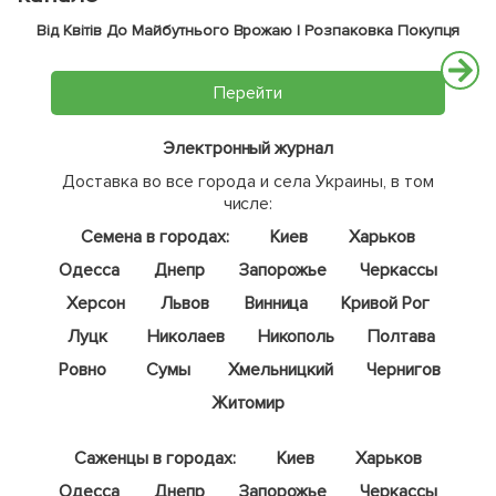
Від Квітів До Майбутнього Врожаю | Розпаковка Покупця
Перейти
Электронный журнал
Доставка во все города и села Украины, в том
числе:
Семена в городах:
Киев
Харьков
Одесса
Днепр
Запорожье
Черкассы
Херсон
Львов
Винница
Кривой Рог
Луцк
Николаев
Никополь
Полтава
Ровно
Сумы
Хмельницкий
Чернигов
Житомир
Саженцы в городах:
Киев
Харьков
Одесса
Днепр
Запорожье
Черкассы