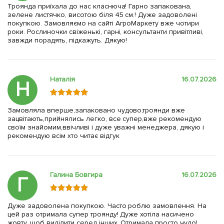
Троянда приїхала до нас класнюча! Гарно запакована,
зелене листячко, висотою біля 45 см.! Дуже задоволені
покупкою. Замовляємо на сайті АгроМаркету вже чотири
роки. Рослиночки свіженькі, гарні, консультанти привітливі,
завжди порадять, підкажуть. Дякую!
Наталія
16.07.2026
Н
Замовляла вперше,запаковано чудово,троянди вже
зацвітають,прийнялись легко, все супер,вже рекомендую
своїм знайомим,ввічливі і дуже уважні менеджера, дякую і
рекомендую всім хто читає відгук
Галина Бовгира
16.07.2026
Г
Дуже задоволена покупкою. Часто роблю замовлення. На
цей раз отримала супер троянду! Дуже хотіла насичено
жовту, щоб виділити серед інших. Отримала просто чудо!